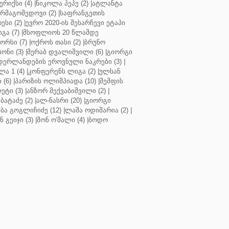
რიქსი (4)
|
ნიკოლა პეპე (2)
|
ატლანტა
ურმაგომედოვი (2)
|
საფრანგეთის
ესი (2)
|
ევრო 2020-ის შესარჩევი ეტაპი
გა (7)
|
მსოფლიოს 20 წლამდე
რსი (7)
|
ოქროს თასი (2)
|
ბრუნო
სონი (3)
|
მერაბ დვალიშვილი (6)
|
გიორგი
დერლანდების ეროვნული ნაკრები (3)
|
ა 1 (4)
|
კონფერენს ლიგა (2)
|
ულსან
 (6)
|
პარიზის ოლიმპიადა (10)
|
მემფის
ეტი (3)
|
ანზორ მექვაბიშვილი (2)
|
ბატაძე (2)
|
ალ-ნასრი (20)
|
გიორგი
აბა გოგლიჩიძე (12)
|
ლაშა ოდიშარია (2)
|
ნ გეიჯი (3)
|
შონ ო'მალი (4)
|
ბოდო