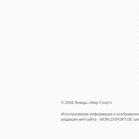
© 2008 Январь «Мир Спорт»
Использования информация и изображения
редакции веб-сайта - WORLDSPORT.GE за
0.420073