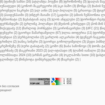
(6)
|
ფინიქს სანსი (16)
|
ატლანტა ჰოუქსი (8)
|
ფროზინონე (3)
|
დალას მავე
იუნაიტედი (4)
|
კონორ მაკგრეგორი (4)
|
აკი ბაშო (3)
|
მონცა (2)
|
ხაბიბ ნ
ეროვნული ნაკრები (2)
|
ალ აინი (2)
|
ალ-ჰილალი (5)
|
კრაიოვა (3)
|
ტიგრ
(3)
|
ჰაიდენჰაიმი (3)
|
ინტერ მაიამი (17)
|
კადისი (2)
|
აზიის ჩემპიონთა ლი
ჩემპიონატი (2)
|
სებასტიან ალე (3)
|
ლოს ანჯელესი (2)
|
ტორონტო რეპტო
ფერნანდეში (2)
|
ერლინგ ჰოლანდი (4)
|
მეისონ გრინვუდი (2)
|
ჰონ-მინ 
მიქაუტაძე (12)
|
შარლოტ ჰორნეტსი (3)
|
კორონავირუსი (3)
|
UFC (21)
|
ნი
დენვერი (2)
|
გიორგი მამარდაშვილი (67)
|
ილია თოფურია (11)
|
ფორმულ
ჰიუნდაი (2)
|
პერსეპოლისი (2)
|
კარლოს ალკარასი (4)
|
დენვერ ნაგეთსი
გრიზლი (2)
|
იანიკ სინერი (3)
|
გიორგი გოჩოლეიშვილი (3)
|
პედი პიმბლ
კრემონეზე (5)
|
იური ტაბატაძე (2)
|
კომო (6)
|
საბა საზონოვი (3)
|
თომა ტა
კვერნაძე (3)
|
ბაკურიანი 2023 (2)
|
ალ-იტიჰადი (4)
|
ლამინ იამალი (2)
|
ს
ოლიმპიადა 2024 (10)
|
არმან ცარუკიანი (4)
|
ოკლაჰომა სითი (10)
|
ჯასტი
გლიმიტი (2)
|
მინესოტა ტიმბერვულზი (4)
|
ზაგრები (2)
|
 без согласия
прещено!