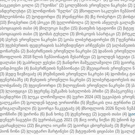
საუკეთესო გოლი (2)
|
"სუონსი" (2)
|
კოლუმბიის ეროვნული ნაკრები (2)
|
ანდერლეხტი (2)
|
ლონდონის "ჩელსი" (2)
|
მსოფლიო საკლუბო ჩემპიონა
მძლეოსნობა (2)
|
უოტფორდი (5)
|
რეინჯერსი (6)
|
ზე რობერტო (2)
|
ბოსტო
(10)
|
ჩოგბურთი (14)
|
ჰოკეი (9)
|
ველორბოლა (2)
|
ლოს ანჯელეს გალაქსი
ასოციაციის თასი (4)
|
მილუოკი ბაქსი (15)
|
ბათუმის სტადიონი (2)
|
სტეფ 
ასოციაციის თასი (3)
|
ტომას ტუხელი (3)
|
მოსკოვის სპარტაკი (2)
|
ბრუკლ
(4)
|
პერუს ეროვნული ნაკრები (2)
|
კოპა ლიბერტადორესი (9)
|
"ფენერბახ
(3)
|
ფეხბურთის ფედერაციის საპრეზიდენტო არჩევნები (2)
|
ალბანეთის
დონარუმა (2)
|
საბერძნეთის ეროვნული ნაკრები (2)
|
დანიის ეროვნული 
მსოფლიოს 2018 წლის ჩემპიონატის შესარჩევი (2)
|
გოლდენ სტეიტი (1
დალასი (4)
|
გაბრიელ ჟესუსი (2)
|
სანდრო მამუკელაშვილი (15)
|
გიორგი
ეინდჰოვენი (4)
|
საბერძნეთის ჩემპიონატი (2)
|
შვეიცარიის ეროვნული ნა
(3)
|
ბუდუ ზივზივაძე (4)
|
რუმინეთის ეროვნული ნაკრები (4)
|
დომინიკ ტიმ
ფენერბაჰჩე (4)
|
ჩეხეთის ეროვნული ნაკრები (2)
|
ლიბერტადორესის თას
ლობჟანიძე (3)
|
ფეიენოორდი (3)
|
სლოვენიის ეროვნული ნაკრები (3)
|
პ
(3)
|
ლაიფციგი (2)
|
ფერენც პუშკაშის სახელობის პრიზი (2)
|
შაპეკოენსე (
საუნდერსი (3)
|
ლუკა ლოჩოშვილი (6)
|
ევრო 2024 (43)
|
ეგვიპტის ეროვნ
ვალეკანო (3)
|
გოლდენ სტეიტ უორიორზი (5)
|
მექსიკის ღია ტურნირი (2
გრიგალაშვილი (5)
|
გიორგი ჩაკვეტაძე (4)
|
მსოფლიოს 2026 წლის ჩემპ
დონჩიჩი (9)
|
ჟირონა (6)
|
სან ხოსე (3)
|
ტენერიფე (2)
|
აუდის თასი (4)
|
გი
დენვერ ნაგეტსი (5)
|
ევრობასკეტ 2021 (3)
|
ნიუ იორკ ნიქსი (6)
|
უნიონ ბე
კვარაცხელია (22)
|
ნიკოლა იოკიჩი (2)
|
გიორგი ცხოვრებაძე (3)
|
ზურიკო
ჰიონ ჩონი (2)
|
ლაუტარო მარტინესი (2)
|
სტეფანოს ციციპასი (3)
|
გალაქს