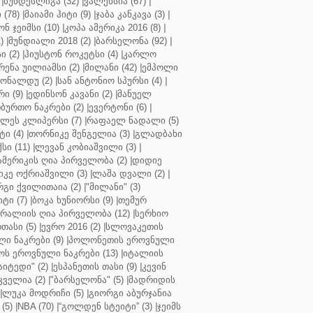
|
ბუნდესლიგა (32)
|
ვალენსია (67)
|
(78)
|
მაიამი ჰიტი (9)
|
ჯაბა კანკავა (3)
|
ნ ჯეიმსი (10)
|
კოპა ამერიკა 2016 (8)
|
)
|
მუნდიალი 2018 (2)
|
ბარსელონა (92)
|
 (2)
|
ჰიუსტონ როკეტსი (4)
|
კარლო
რენა უილიამსი (2)
|
მილანი (42)
|
ემპოლი
ონალდუ (2)
|
სან ანტონიო სპურსი (4)
|
ი (9)
|
ედინსონ კავანი (2)
|
მანუელ
ბურთო ნაკრები (2)
|
ევერტონი (6)
|
ლეს კლიპერსი (7)
|
რაფაელ ნადალი (5)
ი (4)
|
თორნიკე შენგელია (3)
|
გლადბახი
სი (11)
|
ლევან კობიაშვილი (3)
|
ამერიკის ღია პირველობა (2)
|
დიდიე
კე ოქრიაშვილი (3)
|
ლაშა დვალი (2)
|
გი ქვილითაია (2)
|
"მილანი" (3)
ტი (7)
|
ბოკა ხუნიორსი (9)
|
თემურ
რალიის ღია პირველობა (12)
|
სერხიო
თასი (5)
|
ევრო 2016 (2)
|
სლოვაკეთის
ი ნაკრები (9)
|
პოლონეთის ეროვნული
ს ეროვნული ნაკრები (13)
|
იტალიის
აიტედი" (2)
|
ესპანეთის თასი (9)
|
კევინ
ველია (2)
|
"ბარსელონა" (5)
|
მადრიდის
|
ლუკა მოდრიჩი (5)
|
გიორგი აბურჯანია
(5)
|
NBA (70)
|
“გოლდენ სტეიტი” (3)
|
ჯეიმს