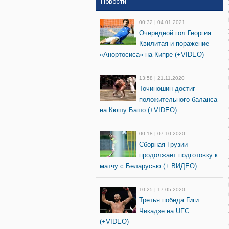
Новости
00:32 | 04.01.2021
Очередной гол Георгия
Квилитая и поражение
«Анортосиса» на Кипре (+VIDEO)
13:58 | 21.11.2020
Точиношин достиг
положительного баланса
на Кюшу Башо (+VIDEO)
00:18 | 07.10.2020
Сборная Грузии
продолжает подготовку к
матчу с Беларусью (+ ВИДЕО)
10:25 | 17.05.2020
Третья победа Гиги
Чикадзе на UFC
(+VIDEO)