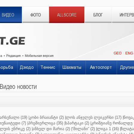
ВИДЕО
ФОТО
ALLSCORE
БЛОГ
ИНТЕР
GEO
ENG
ма
Редакция
Мобильная версия
Борьба
Дзюдо
Теннис
Шахматы
Автоспорт
Другие
Видео новости
არსენალი (19)
|
კობი ბრაიანტი (2)
|
ლოს ანჯელეს ლეიკერსი (17)
|
ნოვაკ
იუნაიტედი (7)
|
პრემიერლიგა (35)
|
სპარტაკი (2)
|
კრიშტიანუ რონალდუ (
ლუის ენრიკე (2)
|
ანხელ დი მარია (2)
|
“მილანი” (2)
|
ლიგა 1 (16)
|
ზლატან