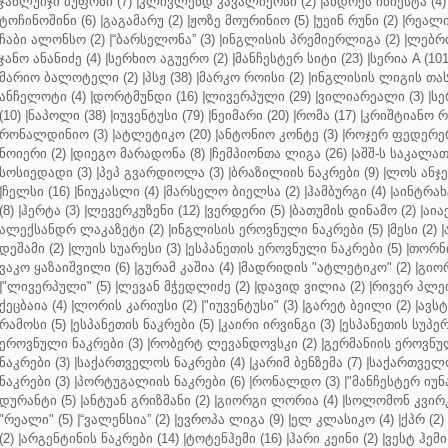
ჯანლუიჯი ბუფონი (7)
|
კლივლენდ კავალიერსი (2)
|
ანდრეს ინიესტა (4)
ტოჩინოშინი (6)
|
გაგამარუ (2)
|
ჟოზე მოურინიო (5)
|
უეინ რუნი (2)
|
რეალი 
ჩაბი ალონსო (2)
|
“ბარსელონა” (3)
|
ინგლისის პრემიერლიგა (2)
|
ლებრო
ჯანო ანანიძე (4)
|
სერხიო აგუერო (2)
|
მანჩესტერ სიტი (23)
|
სერია A (101
მარიო ბალოტელი (2)
|
პსჟ (38)
|
მარკო როისი (2)
|
ინგლისის ლიგის თასი
ანჩელოტი (4)
|
დორტმუნდი (16)
|
ლივერპული (29)
|
ვილიარეალი (3)
|
სე
(10)
|
ნაპოლი (38)
|
იუვენტუსი (79)
|
ნეიმარი (20)
|
რომა (17)
|
კრიშტიანო რ
რონალდინიო (3)
|
ატლეტიკო (20)
|
ანტონიო კონტე (3)
|
როჯერ ფედერერ
ნოიერი (2)
|
დიეგო მარადონა (8)
|
ჩემპიონთა ლიგა (26)
|
აშშ-ს საკალათ
სოსიედადი (3)
|
პეპ გვარდიოლა (3)
|
ბრაზილიის ნაკრები (9)
|
ლოს ანჯე
|
ჩელსი (16)
|
ნიუკასლი (4)
|
მარსელო ბიელსა (2)
|
ჰამბურგი (4)
|
აინტრახტ
(8)
|
ჰერტა (3)
|
ლევერკუზენი (12)
|
ვერდერი (5)
|
ბათუმის დინამო (2)
|
აიაქ
ალექსანდრ ლაკაზეტი (2)
|
ინგლისის ეროვნული ნაკრები (5)
|
მესი (2)
|
დეშამი (2)
|
ლუის სუარესი (3)
|
ესპანეთის ეროვნული ნაკრები (5)
|
თორნი
ვაკო ყაზაიშვილი (6)
|
გურამ კაშია (4)
|
მადრიდის "ატლეტიკო" (2)
|
გიორ
|
"ლივერპული" (5)
|
ლევან მჭედლიძე (2)
|
დავიდ ვილია (2)
|
რივერ პლეი
ქეცბაია (4)
|
ლორის კარიუსი (2)
|
"იუვენტუსი" (3)
|
გარეტ ბეილი (2)
|
ავსტ
რამოსი (5)
|
ესპანეთის ნაკრები (5)
|
კაირი ირვინგი (3)
|
ესპანეთის სუპერ
ეროვნული ნაკრები (3)
|
რობერტ ლევანდოვსკი (2)
|
გერმანიის ეროვნულ
ნაკრები (3)
|
საქართველოს ნაკრები (4)
|
კარიმ ბენზემა (7)
|
საქართველო
ნაკრები (3)
|
პორტუგალიის ნაკრები (6)
|
რონალდო (3)
|
"მანჩესტერ იუნ
დურანტი (5)
|
ანტუან გრიზმანი (2)
|
გიორგი ლორია (4)
|
სოლომონ კვირკ
"რეალი" (5)
|
“ვალენსია” (2)
|
ევროპა ლიგა (9)
|
ელ კლასიკო (4)
|
ქპრ (2)
(2)
|
არგენტინის ნაკრები (14)
|
ტოტენჰემი (16)
|
ჰარი კეინი (2)
|
ვესტ ჰემი 