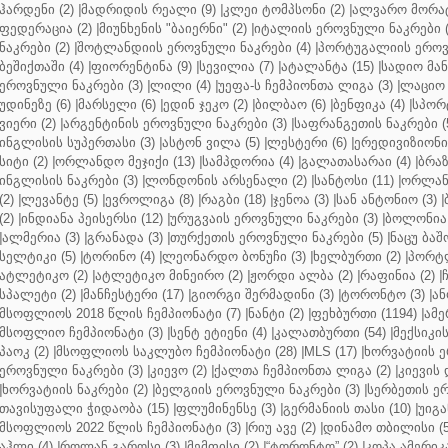
ჰარდენი (2)
|
მადრიდის რეალი (9)
|
კლეი ტომპსონი (2)
|
ალვარო მორატ
ფედერაცია (2)
|
მიუნხენის "ბაიერნი" (2)
|
იტალიის ეროვნული ნაკრები (
ნაკრები (2)
|
შოტლანდიის ეროვნული ნაკრები (4)
|
პორტუგალიის ეროვნ
ბეშიქთაში (4)
|
ფიორენტინა (9)
|
სევილია (7)
|
ატალანტა (15)
|
სადიო მანე
ეროვნული ნაკრები (3)
|
ლილი (4)
|
უეფა-ს ჩემპიონთა ლიგა (3)
|
ლაციო 
უდინეზე (6)
|
მარსელი (6)
|
ედინ ჯეკო (2)
|
ბილბაო (6)
|
ბენფიკა (4)
|
სპორტ
ვიერი (2)
|
არგენტინის ეროვნული ნაკრები (3)
|
საფრანგეთის ნაკრები (
ინგლისის სუპერთასი (3)
|
ასტონ ვილა (5)
|
ლესტერი (6)
|
ერედივიზიონი 
სიტი (2)
|
ორლანდო მეჯიქი (13)
|
სამპდორია (4)
|
გალათასარაი (4)
|
ბრაზ
ინგლისის ნაკრები (3)
|
ლონდონის არსენალი (2)
|
სანტოსი (11)
|
ორლანდ
(2)
|
ლევანტე (5)
|
ევროლიგა (8)
|
რაგბი (18)
|
ჯენოა (3)
|
სან ანტონიო (3)
|
(2)
|
ინდიანა პეისერსი (12)
|
ურუგვაის ეროვნული ნაკრები (3)
|
ბოლონია 
|
ალმერია (3)
|
გრანადა (3)
|
თურქეთის ეროვნული ნაკრები (5)
|
ნაცუ ბაშო
სელტიკი (5)
|
ტორინო (4)
|
ლეონარდო ბონუჩი (3)
|
ხელბურთი (2)
|
პორტლ
ატლეტიკო (2)
|
ატლეტიკო მინეირო (2)
|
ჟორდი ალბა (2)
|
რაფინია (2)
|
სპალეტი (2)
|
მანჩესტერი (17)
|
გიორგი შერმადინი (3)
|
ტორონტო (3)
|
ან
მსოფლიოს 2018 წლის ჩემპიონატი (7)
|
ნანტი (2)
|
ფეხბურთი (1194)
|
ამე
მსოფლიო ჩემპიონატი (3)
|
სენტ ეტიენი (4)
|
კალათბურთი (54)
|
მექსიკის
პაოკ (2)
|
მსოფლიოს საკლუბო ჩემპიონატი (28)
|
MLS (17)
|
ხორვატიის ე
ეროვნული ნაკრები (3)
|
კიევო (2)
|
ქალთა ჩემპიონთა ლიგა (2)
|
კიევის 
|
ხორვატიის ნაკრები (2)
|
ბელგიის ეროვნული ნაკრები (3)
|
სერბეთის ერ
თავისუფალი ჭიდაობა (15)
|
ფლუმინენსე (3)
|
გერმანიის თასი (10)
|
უიგა
მსოფლიოს 2022 წლის ჩემპიონატი (3)
|
რიუ ავე (2)
|
დინამო თბილისი (5
აჰლი (4)
|
როლან გაროსი (3)
|
მემფისი (2)
|
“ტორონტო” (2)
|
კოპა ამერიკა