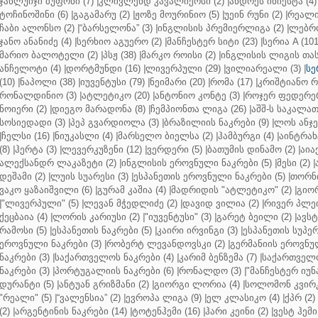
ჯანლუიჯი ბუფონი (7)
|
კლივლენდ კავალიერსი (2)
|
ანდრეს ინიესტა (4)
ტოჩინოშინი (6)
|
გაგამარუ (2)
|
ჟოზე მოურინიო (5)
|
უეინ რუნი (2)
|
რეალი 
ჩაბი ალონსო (2)
|
“ბარსელონა” (3)
|
ინგლისის პრემიერლიგა (2)
|
ლებრო
ჯანო ანანიძე (4)
|
სერხიო აგუერო (2)
|
მანჩესტერ სიტი (23)
|
სერია A (101
მარიო ბალოტელი (2)
|
პსჟ (38)
|
მარკო როისი (2)
|
ინგლისის ლიგის თასი
ანჩელოტი (4)
|
დორტმუნდი (16)
|
ლივერპული (29)
|
ვილიარეალი (3)
|
სე
(10)
|
ნაპოლი (38)
|
იუვენტუსი (79)
|
ნეიმარი (20)
|
რომა (17)
|
კრიშტიანო რ
რონალდინიო (3)
|
ატლეტიკო (20)
|
ანტონიო კონტე (3)
|
როჯერ ფედერერ
ნოიერი (2)
|
დიეგო მარადონა (8)
|
ჩემპიონთა ლიგა (26)
|
აშშ-ს საკალათ
სოსიედადი (3)
|
პეპ გვარდიოლა (3)
|
ბრაზილიის ნაკრები (9)
|
ლოს ანჯე
|
ჩელსი (16)
|
ნიუკასლი (4)
|
მარსელო ბიელსა (2)
|
ჰამბურგი (4)
|
აინტრახტ
(8)
|
ჰერტა (3)
|
ლევერკუზენი (12)
|
ვერდერი (5)
|
ბათუმის დინამო (2)
|
აიაქ
ალექსანდრ ლაკაზეტი (2)
|
ინგლისის ეროვნული ნაკრები (5)
|
მესი (2)
|
დეშამი (2)
|
ლუის სუარესი (3)
|
ესპანეთის ეროვნული ნაკრები (5)
|
თორნი
ვაკო ყაზაიშვილი (6)
|
გურამ კაშია (4)
|
მადრიდის "ატლეტიკო" (2)
|
გიორ
|
"ლივერპული" (5)
|
ლევან მჭედლიძე (2)
|
დავიდ ვილია (2)
|
რივერ პლეი
ქეცბაია (4)
|
ლორის კარიუსი (2)
|
"იუვენტუსი" (3)
|
გარეტ ბეილი (2)
|
ავსტ
რამოსი (5)
|
ესპანეთის ნაკრები (5)
|
კაირი ირვინგი (3)
|
ესპანეთის სუპერ
ეროვნული ნაკრები (3)
|
რობერტ ლევანდოვსკი (2)
|
გერმანიის ეროვნულ
ნაკრები (3)
|
საქართველოს ნაკრები (4)
|
კარიმ ბენზემა (7)
|
საქართველო
ნაკრები (3)
|
პორტუგალიის ნაკრები (6)
|
რონალდო (3)
|
"მანჩესტერ იუნ
დურანტი (5)
|
ანტუან გრიზმანი (2)
|
გიორგი ლორია (4)
|
სოლომონ კვირკ
"რეალი" (5)
|
“ვალენსია” (2)
|
ევროპა ლიგა (9)
|
ელ კლასიკო (4)
|
ქპრ (2)
(2)
|
არგენტინის ნაკრები (14)
|
ტოტენჰემი (16)
|
ჰარი კეინი (2)
|
ვესტ ჰემი 