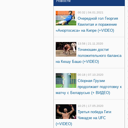
Новости
00:32 | 04.01.2021
Очередной гол Георгия
Квилитая и поражение
«Анортосиса» на Кипре (+VIDEO)
13:58 | 21.11.2020
Точиношин достиг
положительного баланса
на Кюшу Башо (+VIDEO)
00:18 | 07.10.2020
Сборная Грузии
продолжает подготовку к
матчу с Беларусью (+ ВИДЕО)
10:25 | 17.05.2020
Третья победа Гиги
Чикадзе на UFC
(+VIDEO)