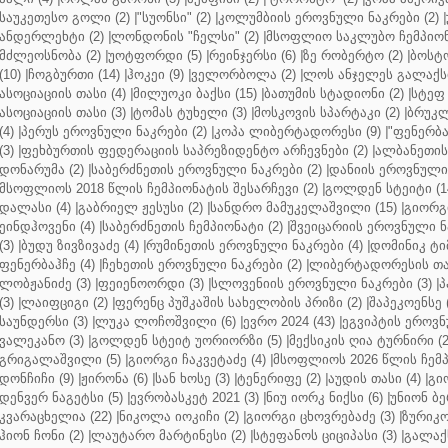
საუკეთესო გოლი (2)
|
"სუონსი" (2)
|
კოლუმბიის ეროვნული ნაკრები (2)
|
ანდერლეხტი (2)
|
ლონდონის "ჩელსი" (2)
|
მსოფლიო საკლუბო ჩემპიონა
მძლეოსნობა (2)
|
უოტფორდი (5)
|
რეინჯერსი (6)
|
ზე რობერტო (2)
|
ბოსტო
(10)
|
ჩოგბურთი (14)
|
ჰოკეი (9)
|
ველორბოლა (2)
|
ლოს ანჯელეს გალაქსი
ასოციაციის თასი (4)
|
მილუოკი ბაქსი (15)
|
ბათუმის სტადიონი (2)
|
სტეფ 
ასოციაციის თასი (3)
|
ტომას ტუხელი (3)
|
მოსკოვის სპარტაკი (2)
|
ბრუკლ
(4)
|
პერუს ეროვნული ნაკრები (2)
|
კოპა ლიბერტადორესი (9)
|
"ფენერბახ
(3)
|
ფეხბურთის ფედერაციის საპრეზიდენტო არჩევნები (2)
|
ალბანეთის
დონარუმა (2)
|
საბერძნეთის ეროვნული ნაკრები (2)
|
დანიის ეროვნული 
მსოფლიოს 2018 წლის ჩემპიონატის შესარჩევი (2)
|
გოლდენ სტეიტი (1
დალასი (4)
|
გაბრიელ ჟესუსი (2)
|
სანდრო მამუკელაშვილი (15)
|
გიორგი
ეინდჰოვენი (4)
|
საბერძნეთის ჩემპიონატი (2)
|
შვეიცარიის ეროვნული ნა
(3)
|
ბუდუ ზივზივაძე (4)
|
რუმინეთის ეროვნული ნაკრები (4)
|
დომინიკ ტიმ
ფენერბაჰჩე (4)
|
ჩეხეთის ეროვნული ნაკრები (2)
|
ლიბერტადორესის თას
ლობჟანიძე (3)
|
ფეიენოორდი (3)
|
სლოვენიის ეროვნული ნაკრები (3)
|
პ
(3)
|
ლაიფციგი (2)
|
ფერენც პუშკაშის სახელობის პრიზი (2)
|
შაპეკოენსე (
საუნდერსი (3)
|
ლუკა ლოჩოშვილი (6)
|
ევრო 2024 (43)
|
ეგვიპტის ეროვნ
ვალეკანო (3)
|
გოლდენ სტეიტ უორიორზი (5)
|
მექსიკის ღია ტურნირი (2
გრიგალაშვილი (5)
|
გიორგი ჩაკვეტაძე (4)
|
მსოფლიოს 2026 წლის ჩემპ
დონჩიჩი (9)
|
ჟირონა (6)
|
სან ხოსე (3)
|
ტენერიფე (2)
|
აუდის თასი (4)
|
გი
დენვერ ნაგეტსი (5)
|
ევრობასკეტ 2021 (3)
|
ნიუ იორკ ნიქსი (6)
|
უნიონ ბე
კვარაცხელია (22)
|
ნიკოლა იოკიჩი (2)
|
გიორგი ცხოვრებაძე (3)
|
ზურიკო
ჰიონ ჩონი (2)
|
ლაუტარო მარტინესი (2)
|
სტეფანოს ციციპასი (3)
|
გალაქს