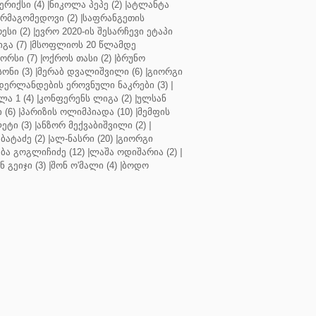
რიქსი (4)
|
ნიკოლა პეპე (2)
|
ატლანტა
ურმაგომედოვი (2)
|
საფრანგეთის
ესი (2)
|
ევრო 2020-ის შესარჩევი ეტაპი
გა (7)
|
მსოფლიოს 20 წლამდე
რსი (7)
|
ოქროს თასი (2)
|
ბრუნო
სონი (3)
|
მერაბ დვალიშვილი (6)
|
გიორგი
დერლანდების ეროვნული ნაკრები (3)
|
ა 1 (4)
|
კონფერენს ლიგა (2)
|
ულსან
 (6)
|
პარიზის ოლიმპიადა (10)
|
მემფის
ეტი (3)
|
ანზორ მექვაბიშვილი (2)
|
ბატაძე (2)
|
ალ-ნასრი (20)
|
გიორგი
აბა გოგლიჩიძე (12)
|
ლაშა ოდიშარია (2)
|
ნ გეიჯი (3)
|
შონ ო'მალი (4)
|
ბოდო