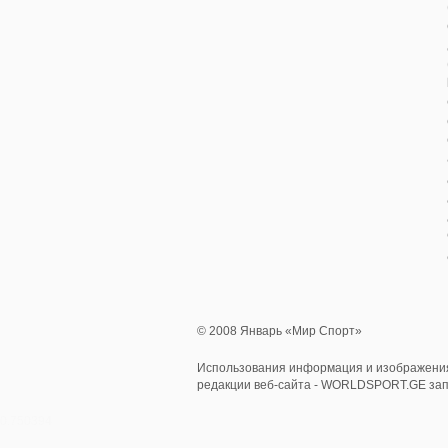
© 2008 Январь «Мир Спорт»
Использования информация и изображения
редакции веб-сайта - WORLDSPORT.GE за
0.750394