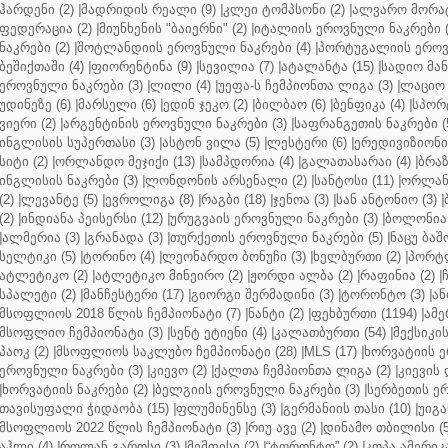
ჰარდენი (2)
|
მადრიდის რეალი (9)
|
კლეი ტომპსონი (2)
|
ალვარო მორატ
ფედერაცია (2)
|
მიუნხენის "ბაიერნი" (2)
|
იტალიის ეროვნული ნაკრები (
ნაკრები (2)
|
შოტლანდიის ეროვნული ნაკრები (4)
|
პორტუგალიის ეროვნ
ბეშიქთაში (4)
|
ფიორენტინა (9)
|
სევილია (7)
|
ატალანტა (15)
|
სადიო მანე
ეროვნული ნაკრები (3)
|
ლილი (4)
|
უეფა-ს ჩემპიონთა ლიგა (3)
|
ლაციო 
უდინეზე (6)
|
მარსელი (6)
|
ედინ ჯეკო (2)
|
ბილბაო (6)
|
ბენფიკა (4)
|
სპორტ
ვიერი (2)
|
არგენტინის ეროვნული ნაკრები (3)
|
საფრანგეთის ნაკრები (
ინგლისის სუპერთასი (3)
|
ასტონ ვილა (5)
|
ლესტერი (6)
|
ერედივიზიონი 
სიტი (2)
|
ორლანდო მეჯიქი (13)
|
სამპდორია (4)
|
გალათასარაი (4)
|
ბრაზ
ინგლისის ნაკრები (3)
|
ლონდონის არსენალი (2)
|
სანტოსი (11)
|
ორლანდ
(2)
|
ლევანტე (5)
|
ევროლიგა (8)
|
რაგბი (18)
|
ჯენოა (3)
|
სან ანტონიო (3)
|
(2)
|
ინდიანა პეისერსი (12)
|
ურუგვაის ეროვნული ნაკრები (3)
|
ბოლონია 
|
ალმერია (3)
|
გრანადა (3)
|
თურქეთის ეროვნული ნაკრები (5)
|
ნაცუ ბაშო
სელტიკი (5)
|
ტორინო (4)
|
ლეონარდო ბონუჩი (3)
|
ხელბურთი (2)
|
პორტლ
ატლეტიკო (2)
|
ატლეტიკო მინეირო (2)
|
ჟორდი ალბა (2)
|
რაფინია (2)
|
სპალეტი (2)
|
მანჩესტერი (17)
|
გიორგი შერმადინი (3)
|
ტორონტო (3)
|
ან
მსოფლიოს 2018 წლის ჩემპიონატი (7)
|
ნანტი (2)
|
ფეხბურთი (1194)
|
ამე
მსოფლიო ჩემპიონატი (3)
|
სენტ ეტიენი (4)
|
კალათბურთი (54)
|
მექსიკის
პაოკ (2)
|
მსოფლიოს საკლუბო ჩემპიონატი (28)
|
MLS (17)
|
ხორვატიის ე
ეროვნული ნაკრები (3)
|
კიევო (2)
|
ქალთა ჩემპიონთა ლიგა (2)
|
კიევის 
|
ხორვატიის ნაკრები (2)
|
ბელგიის ეროვნული ნაკრები (3)
|
სერბეთის ერ
თავისუფალი ჭიდაობა (15)
|
ფლუმინენსე (3)
|
გერმანიის თასი (10)
|
უიგა
მსოფლიოს 2022 წლის ჩემპიონატი (3)
|
რიუ ავე (2)
|
დინამო თბილისი (5
აჰლი (4)
|
როლან გაროსი (3)
|
მემფისი (2)
|
“ტორონტო” (2)
|
კოპა ამერიკა