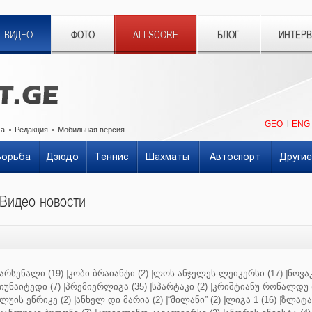
ВИДЕО
ФОТО
ALLSCORE
БЛОГ
ИНТЕР
GEO
ENG
ма
Редакция
Мобильная версия
Борьба
Дзюдо
Теннис
Шахматы
Автоспорт
Другие
Видео новости
არსენალი (19)
|
კობი ბრაიანტი (2)
|
ლოს ანჯელეს ლეიკერსი (17)
|
ნოვაკ
იუნაიტედი (7)
|
პრემიერლიგა (35)
|
სპარტაკი (2)
|
კრიშტიანუ რონალდუ (
ლუის ენრიკე (2)
|
ანხელ დი მარია (2)
|
“მილანი” (2)
|
ლიგა 1 (16)
|
ზლატან