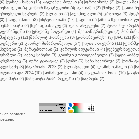
(6)
|
ფინიქს სანსი (16)
|
ატლანტა ჰოუქსი (8)
|
ფროზინონე (3)
|
დალას მავე
იუნაიტედი (4)
|
კონორ მაკგრეგორი (4)
|
აკი ბაშო (3)
|
მონცა (2)
|
ხაბიბ ნ
ეროვნული ნაკრები (2)
|
ალ აინი (2)
|
ალ-ჰილალი (5)
|
კრაიოვა (3)
|
ტიგრ
(3)
|
ჰაიდენჰაიმი (3)
|
ინტერ მაიამი (17)
|
კადისი (2)
|
აზიის ჩემპიონთა ლი
ჩემპიონატი (2)
|
სებასტიან ალე (3)
|
ლოს ანჯელესი (2)
|
ტორონტო რეპტო
ფერნანდეში (2)
|
ერლინგ ჰოლანდი (4)
|
მეისონ გრინვუდი (2)
|
ჰონ-მინ 
მიქაუტაძე (12)
|
შარლოტ ჰორნეტსი (3)
|
კორონავირუსი (3)
|
UFC (21)
|
ნი
დენვერი (2)
|
გიორგი მამარდაშვილი (67)
|
ილია თოფურია (11)
|
ფორმულ
ჰიუნდაი (2)
|
პერსეპოლისი (2)
|
კარლოს ალკარასი (4)
|
დენვერ ნაგეთსი
გრიზლი (2)
|
იანიკ სინერი (3)
|
გიორგი გოჩოლეიშვილი (3)
|
პედი პიმბლ
კრემონეზე (5)
|
იური ტაბატაძე (2)
|
კომო (6)
|
საბა საზონოვი (3)
|
თომა ტა
კვერნაძე (3)
|
ბაკურიანი 2023 (2)
|
ალ-იტიჰადი (4)
|
ლამინ იამალი (2)
|
ს
ოლიმპიადა 2024 (10)
|
არმან ცარუკიანი (4)
|
ოკლაჰომა სითი (10)
|
ჯასტი
გლიმიტი (2)
|
მინესოტა ტიმბერვულზი (4)
|
ზაგრები (2)
|
 без согласия
прещено!