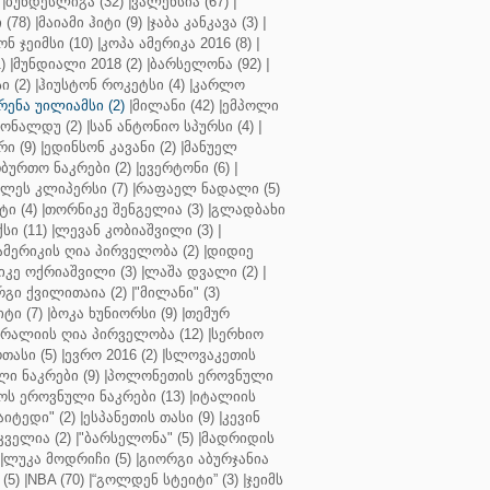
|
ბუნდესლიგა (32)
|
ვალენსია (67)
|
(78)
|
მაიამი ჰიტი (9)
|
ჯაბა კანკავა (3)
|
ნ ჯეიმსი (10)
|
კოპა ამერიკა 2016 (8)
|
)
|
მუნდიალი 2018 (2)
|
ბარსელონა (92)
|
 (2)
|
ჰიუსტონ როკეტსი (4)
|
კარლო
რენა უილიამსი (2)
|
მილანი (42)
|
ემპოლი
ონალდუ (2)
|
სან ანტონიო სპურსი (4)
|
ი (9)
|
ედინსონ კავანი (2)
|
მანუელ
ბურთო ნაკრები (2)
|
ევერტონი (6)
|
ლეს კლიპერსი (7)
|
რაფაელ ნადალი (5)
ი (4)
|
თორნიკე შენგელია (3)
|
გლადბახი
სი (11)
|
ლევან კობიაშვილი (3)
|
ამერიკის ღია პირველობა (2)
|
დიდიე
კე ოქრიაშვილი (3)
|
ლაშა დვალი (2)
|
გი ქვილითაია (2)
|
"მილანი" (3)
ტი (7)
|
ბოკა ხუნიორსი (9)
|
თემურ
რალიის ღია პირველობა (12)
|
სერხიო
თასი (5)
|
ევრო 2016 (2)
|
სლოვაკეთის
ი ნაკრები (9)
|
პოლონეთის ეროვნული
ს ეროვნული ნაკრები (13)
|
იტალიის
აიტედი" (2)
|
ესპანეთის თასი (9)
|
კევინ
ველია (2)
|
"ბარსელონა" (5)
|
მადრიდის
|
ლუკა მოდრიჩი (5)
|
გიორგი აბურჯანია
(5)
|
NBA (70)
|
“გოლდენ სტეიტი” (3)
|
ჯეიმს