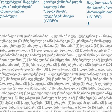
"ლივერპული" წაგებების
გიორგი ქოჩორაშვილის
წაგებით დაას
სერია "აინტრახტის"
საგოლე პასი
მიქაუტაძემ "ლ
განადგურებით
"მალაგასთან",
ძირითადში ითა
დაასრულა
"ლევანტემ" მოიგო
(+VIDEO)
(+VIDEO)
1
არსენალი (19)
|
კობი ბრაიანტი (2)
|
ლოს ანჯელეს ლეიკერსი (17)
|
ნოვაკ
იუნაიტედი (7)
|
პრემიერლიგა (35)
|
სპარტაკი (2)
|
კრიშტიანუ რონალდუ (
ლუის ენრიკე (2)
|
ანხელ დი მარია (2)
|
“მილანი” (2)
|
ლიგა 1 (16)
|
ზლატან
ჯანლუიჯი ბუფონი (7)
|
კლივლენდ კავალიერსი (2)
|
ანდრეს ინიესტა (4)
ტოჩინოშინი (6)
|
გაგამარუ (2)
|
ჟოზე მოურინიო (5)
|
უეინ რუნი (2)
|
რეალი 
ჩაბი ალონსო (2)
|
“ბარსელონა” (3)
|
ინგლისის პრემიერლიგა (2)
|
ლებრო
ჯანო ანანიძე (4)
|
სერხიო აგუერო (2)
|
მანჩესტერ სიტი (23)
|
სერია A (101
მარიო ბალოტელი (2)
|
პსჟ (38)
|
მარკო როისი (2)
|
ინგლისის ლიგის თასი
ანჩელოტი (4)
|
დორტმუნდი (16)
|
ლივერპული (29)
|
ვილიარეალი (3)
|
სე
(10)
|
ნაპოლი (38)
|
იუვენტუსი (79)
|
ნეიმარი (20)
|
რომა (17)
|
კრიშტიანო რ
რონალდინიო (3)
|
ატლეტიკო (20)
|
ანტონიო კონტე (3)
|
როჯერ ფედერერ
ნოიერი (2)
|
დიეგო მარადონა (8)
|
ჩემპიონთა ლიგა (26)
|
აშშ-ს საკალათ
სოსიედადი (3)
|
პეპ გვარდიოლა (3)
|
ბრაზილიის ნაკრები (9)
|
ლოს ანჯე
|
ჩელსი (16)
|
ნიუკასლი (4)
|
მარსელო ბიელსა (2)
|
ჰამბურგი (4)
|
აინტრახტ
(8)
|
ჰერტა (3)
|
ლევერკუზენი (12)
|
ვერდერი (5)
|
ბათუმის დინამო (2)
|
აიაქ
ალექსანდრ ლაკაზეტი (2)
|
ინგლისის ეროვნული ნაკრები (5)
|
მესი (2)
|