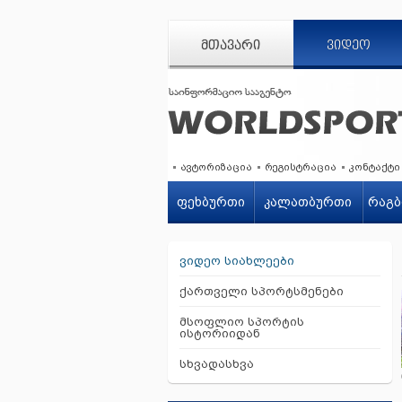
ᲛᲗᲐᲕᲐᲠᲘ
ᲕᲘᲓᲔᲝ
ავტორიზაცია
რეგისტრაცია
კონტაქტი
ფეხბურთი
კალათბურთი
რაგბ
ვიდეო სიახლეები
ქართველი სპორტსმენები
მსოფლიო სპორტის
ისტორიიდან
სხვადასხვა