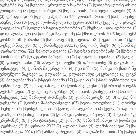
ფენერბაჰჩე (4)
|
ჩეხეთის ეროვნული ნაკრები (2)
|
ლიბერტადორესის თას
ლობჟანიძე (3)
|
ფეიენოორდი (3)
|
სლოვენიის ეროვნული ნაკრები (3)
|
პ
(3)
|
ლაიფციგი (2)
|
ფერენც პუშკაშის სახელობის პრიზი (2)
|
შაპეკოენსე (
საუნდერსი (3)
|
ლუკა ლოჩოშვილი (6)
|
ევრო 2024 (43)
|
ეგვიპტის ეროვნ
ვალეკანო (3)
|
გოლდენ სტეიტ უორიორზი (5)
|
მექსიკის ღია ტურნირი (2
გრიგალაშვილი (5)
|
გიორგი ჩაკვეტაძე (4)
|
მსოფლიოს 2026 წლის ჩემპ
დონჩიჩი (9)
|
ჟირონა (6)
|
სან ხოსე (3)
|
ტენერიფე (2)
|
აუდის თასი (4)
|
გი
დენვერ ნაგეტსი (5)
|
ევრობასკეტ 2021 (3)
|
ნიუ იორკ ნიქსი (6)
|
უნიონ ბე
კვარაცხელია (22)
|
ნიკოლა იოკიჩი (2)
|
გიორგი ცხოვრებაძე (3)
|
ზურიკო
ჰიონ ჩონი (2)
|
ლაუტარო მარტინესი (2)
|
სტეფანოს ციციპასი (3)
|
გალაქს
(6)
|
ფინიქს სანსი (16)
|
ატლანტა ჰოუქსი (8)
|
ფროზინონე (3)
|
დალას მავე
იუნაიტედი (4)
|
კონორ მაკგრეგორი (4)
|
აკი ბაშო (3)
|
მონცა (2)
|
ხაბიბ ნ
ეროვნული ნაკრები (2)
|
ალ აინი (2)
|
ალ-ჰილალი (5)
|
კრაიოვა (3)
|
ტიგრ
(3)
|
ჰაიდენჰაიმი (3)
|
ინტერ მაიამი (17)
|
კადისი (2)
|
აზიის ჩემპიონთა ლი
ჩემპიონატი (2)
|
სებასტიან ალე (3)
|
ლოს ანჯელესი (2)
|
ტორონტო რეპტო
ფერნანდეში (2)
|
ერლინგ ჰოლანდი (4)
|
მეისონ გრინვუდი (2)
|
ჰონ-მინ 
მიქაუტაძე (12)
|
შარლოტ ჰორნეტსი (3)
|
კორონავირუსი (3)
|
UFC (21)
|
ნი
დენვერი (2)
|
გიორგი მამარდაშვილი (67)
|
ილია თოფურია (11)
|
ფორმულ
ჰიუნდაი (2)
|
პერსეპოლისი (2)
|
კარლოს ალკარასი (4)
|
დენვერ ნაგეთსი
გრიზლი (2)
|
იანიკ სინერი (3)
|
გიორგი გოჩოლეიშვილი (3)
|
პედი პიმბლ
კრემონეზე (5)
|
იური ტაბატაძე (2)
|
კომო (6)
|
საბა საზონოვი (3)
|
თომა ტა
კვერნაძე (3)
|
ბაკურიანი 2023 (2)
|
ალ-იტიჰადი (4)
|
ლამინ იამალი (2)
|
ს
ოლიმპიადა 2024 (10)
|
არმან ცარუკიანი (4)
|
ოკლაჰომა სითი (10)
|
ჯასტი