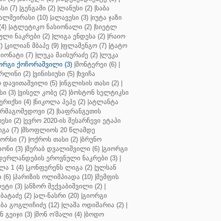
ი (7)
|
გენგამი (2)
|
ლანუსი (2)
|
საბა
ალმეირასი (10)
|
ალავესი (3)
|
იუტა ჯაზი
4)
|
ატლეტიკო ნასიონალი (2)
|
სიეტლ
ული ნაკრები (2)
|
ლიგა ენდესა (2)
|
რაიო
)
|
კილიან მბაპე (9)
|
ფლამენგო (7)
|
ტატო
იონატი (7)
|
ლუკა მაისურაძე (2)
|
ლუკა
ორგი ქოჩორაშვილი (3)
|
მონტერეი (6)
|
რლინი (2)
|
ვინისიუსი (5)
|
ხვიჩა
 დავითაშვილი (5)
|
ინგლისის თასი (2)
|
ი (3)
|
ვისელ კობე (2)
|
ბოსტონ სელტიკსი
რიქსი (4)
|
ნიკოლა პეპე (2)
|
ატლანტა
ურმაგომედოვი (2)
|
საფრანგეთის
ესი (2)
|
ევრო 2020-ის შესარჩევი ეტაპი
გა (7)
|
მსოფლიოს 20 წლამდე
რსი (7)
|
ოქროს თასი (2)
|
ბრუნო
სონი (3)
|
მერაბ დვალიშვილი (6)
|
გიორგი
დერლანდების ეროვნული ნაკრები (3)
|
ა 1 (4)
|
კონფერენს ლიგა (2)
|
ულსან
 (6)
|
პარიზის ოლიმპიადა (10)
|
მემფის
ეტი (3)
|
ანზორ მექვაბიშვილი (2)
|
ბატაძე (2)
|
ალ-ნასრი (20)
|
გიორგი
აბა გოგლიჩიძე (12)
|
ლაშა ოდიშარია (2)
|
ნ გეიჯი (3)
|
შონ ო'მალი (4)
|
ბოდო