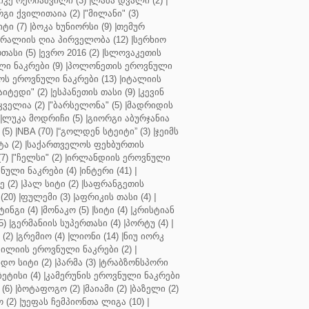
კე ოქრიაშვილი (3)
|
ლაშა დვალი (2)
|
გი ქვილითაია (2)
|
"მილანი" (3)
ტი (7)
|
ბოკა ხუნიორსი (9)
|
თემურ
რალიის ღია პირველობა (12)
|
სერხიო
თასი (5)
|
ევრო 2016 (2)
|
სლოვაკეთის
ი ნაკრები (9)
|
პოლონეთის ეროვნული
ს ეროვნული ნაკრები (13)
|
იტალიის
აიტედი" (2)
|
ესპანეთის თასი (9)
|
კევინ
ველია (2)
|
"ბარსელონა" (5)
|
მადრიდის
|
ლუკა მოდრიჩი (5)
|
გიორგი აბურჯანია
(5)
|
NBA (70)
|
“გოლდენ სტეიტი” (3)
|
ჯეიმს
ა (2)
|
საქართველოს ფეხბურთის
7)
|
"ჩელსი" (2)
|
ირლანდიის ეროვნული
ული ნაკრები (4)
|
ინტერი (41)
|
 (2)
|
ჰალ სიტი (2)
|
საფრანგეთის
(20)
|
ფულემი (3)
|
აფრიკის თასი (4)
|
ინგი (4)
|
მონაკო (5)
|
სიტი (4)
|
კრისტიან
5)
|
გერმანიის სუპერთასი (4)
|
პორტუ (4)
|
(2)
|
გრემიო (4)
|
ლიონი (14)
|
ნიუ იორკ
ილიის ეროვნული ნაკრები (2)
|
ო სიტი (2)
|
პარმა (3)
|
ტრაბზონსპორი
ბეტისი (4)
|
კამერუნის ეროვნული ნაკრები
(6)
|
ბოტაფოგო (2)
|
მაიამი (2)
|
ბაზელი (2)
 (2)
|
უეფას ჩემპიონთა ლიგა (10)
|