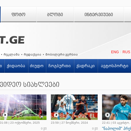
ᲤᲝᲢᲝ
ᲑᲚᲝᲒᲘ
ᲘᲜᲢᲔᲠᲕᲘᲣᲔᲑᲘ
ENG
RUS
რეკლამა
რედაქცია
მობილური ვერსია
ი
ჭიდაობა
ძიუდო
ჩოგბურთი
ჭადრაკი
ავტოსპორტი
ვიდეო სიახლეები
01:08 | 23 ოქტომბერი, 2025
23:59 | 27 ნოემბერი, 2024
22:41 | 03 აგვისტო,
"ნაპოლიმ" პრე
0
0