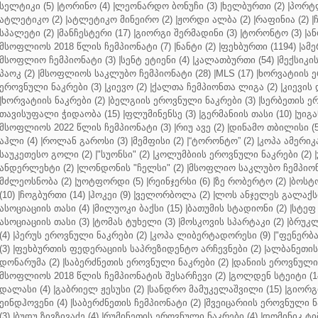
სელტიკი (5)
|
ტორინო (4)
|
ლეონარდო ბონუჩი (3)
|
ხელბურთი (2)
|
პორტლ
ატლეტიკო (2)
|
ატლეტიკო მინეირო (2)
|
ჟორდი ალბა (2)
|
რაფინია (2)
|
სპალეტი (2)
|
მანჩესტერი (17)
|
გიორგი შერმადინი (3)
|
ტორონტო (3)
|
ან
მსოფლიოს 2018 წლის ჩემპიონატი (7)
|
ნანტი (2)
|
ფეხბურთი (1194)
|
ამე
მსოფლიო ჩემპიონატი (3)
|
სენტ ეტიენი (4)
|
კალათბურთი (54)
|
მექსიკის
პაოკ (2)
|
მსოფლიოს საკლუბო ჩემპიონატი (28)
|
MLS (17)
|
ხორვატიის ე
ეროვნული ნაკრები (3)
|
კიევო (2)
|
ქალთა ჩემპიონთა ლიგა (2)
|
კიევის 
|
ხორვატიის ნაკრები (2)
|
ბელგიის ეროვნული ნაკრები (3)
|
სერბეთის ერ
თავისუფალი ჭიდაობა (15)
|
ფლუმინენსე (3)
|
გერმანიის თასი (10)
|
უიგა
მსოფლიოს 2022 წლის ჩემპიონატი (3)
|
რიუ ავე (2)
|
დინამო თბილისი (5
აჰლი (4)
|
როლან გაროსი (3)
|
მემფისი (2)
|
“ტორონტო” (2)
|
კოპა ამერიკა
საუკეთესო გოლი (2)
|
"სუონსი" (2)
|
კოლუმბიის ეროვნული ნაკრები (2)
|
ანდერლეხტი (2)
|
ლონდონის "ჩელსი" (2)
|
მსოფლიო საკლუბო ჩემპიონა
მძლეოსნობა (2)
|
უოტფორდი (5)
|
რეინჯერსი (6)
|
ზე რობერტო (2)
|
ბოსტო
(10)
|
ჩოგბურთი (14)
|
ჰოკეი (9)
|
ველორბოლა (2)
|
ლოს ანჯელეს გალაქსი
ასოციაციის თასი (4)
|
მილუოკი ბაქსი (15)
|
ბათუმის სტადიონი (2)
|
სტეფ 
ასოციაციის თასი (3)
|
ტომას ტუხელი (3)
|
მოსკოვის სპარტაკი (2)
|
ბრუკლ
(4)
|
პერუს ეროვნული ნაკრები (2)
|
კოპა ლიბერტადორესი (9)
|
"ფენერბახ
(3)
|
ფეხბურთის ფედერაციის საპრეზიდენტო არჩევნები (2)
|
ალბანეთის
დონარუმა (2)
|
საბერძნეთის ეროვნული ნაკრები (2)
|
დანიის ეროვნული 
მსოფლიოს 2018 წლის ჩემპიონატის შესარჩევი (2)
|
გოლდენ სტეიტი (1
დალასი (4)
|
გაბრიელ ჟესუსი (2)
|
სანდრო მამუკელაშვილი (15)
|
გიორგი
ეინდჰოვენი (4)
|
საბერძნეთის ჩემპიონატი (2)
|
შვეიცარიის ეროვნული ნა
(3)
|
ბუდუ ზივზივაძე (4)
|
რუმინეთის ეროვნული ნაკრები (4)
|
დომინიკ ტიმ