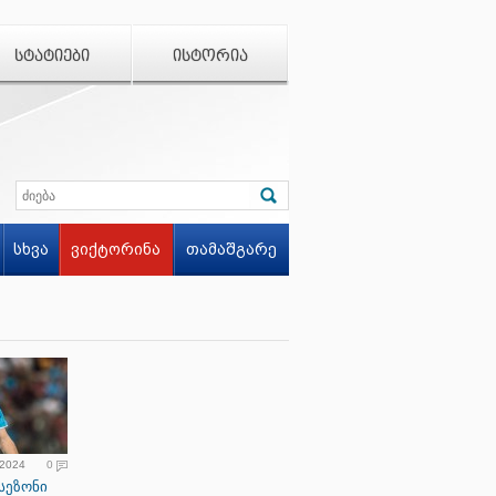
ᲡᲢᲐᲢᲘᲔᲑᲘ
ᲘᲡᲢᲝᲠᲘᲐ
სხვა
ვიქტორინა
თამაშგარე
 2024
0
სეზონი