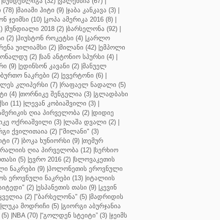
|
ბუნდესლიგა (32)
|
ვალენსია (67)
|
(78)
|
მაიამი ჰიტი (9)
|
ჯაბა კანკავა (3)
|
ნ ჯეიმსი (10)
|
კოპა ამერიკა 2016 (8)
|
)
|
მუნდიალი 2018 (2)
|
ბარსელონა (92)
|
 (2)
|
ჰიუსტონ როკეტსი (4)
|
კარლო
რენა უილიამსი (2)
|
მილანი (42)
|
ემპოლი
ონალდუ (2)
|
სან ანტონიო სპურსი (4)
|
ი (9)
|
ედინსონ კავანი (2)
|
მანუელ
ბურთო ნაკრები (2)
|
ევერტონი (6)
|
ლეს კლიპერსი (7)
|
რაფაელ ნადალი (5)
ი (4)
|
თორნიკე შენგელია (3)
|
გლადბახი
სი (11)
|
ლევან კობიაშვილი (3)
|
ამერიკის ღია პირველობა (2)
|
დიდიე
კე ოქრიაშვილი (3)
|
ლაშა დვალი (2)
|
გი ქვილითაია (2)
|
"მილანი" (3)
ტი (7)
|
ბოკა ხუნიორსი (9)
|
თემურ
რალიის ღია პირველობა (12)
|
სერხიო
თასი (5)
|
ევრო 2016 (2)
|
სლოვაკეთის
ი ნაკრები (9)
|
პოლონეთის ეროვნული
ს ეროვნული ნაკრები (13)
|
იტალიის
აიტედი" (2)
|
ესპანეთის თასი (9)
|
კევინ
ველია (2)
|
"ბარსელონა" (5)
|
მადრიდის
|
ლუკა მოდრიჩი (5)
|
გიორგი აბურჯანია
(5)
|
NBA (70)
|
“გოლდენ სტეიტი” (3)
|
ჯეიმს