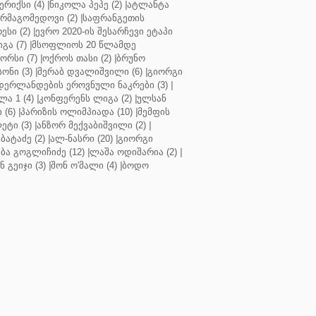
რიქსი (4)
|
ნიკოლა პეპე (2)
|
ატლანტა
ურმაგომედოვი (2)
|
საფრანგეთის
ესი (2)
|
ევრო 2020-ის შესარჩევი ეტაპი
გა (7)
|
მსოფლიოს 20 წლამდე
რსი (7)
|
ოქროს თასი (2)
|
ბრუნო
სონი (3)
|
მერაბ დვალიშვილი (6)
|
გიორგი
დერლანდების ეროვნული ნაკრები (3)
|
ა 1 (4)
|
კონფერენს ლიგა (2)
|
ულსან
 (6)
|
პარიზის ოლიმპიადა (10)
|
მემფის
ეტი (3)
|
ანზორ მექვაბიშვილი (2)
|
ბატაძე (2)
|
ალ-ნასრი (20)
|
გიორგი
აბა გოგლიჩიძე (12)
|
ლაშა ოდიშარია (2)
|
ნ გეიჯი (3)
|
შონ ო'მალი (4)
|
ბოდო