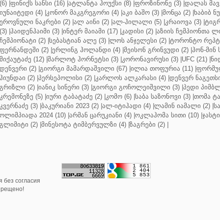
(6)
|
ფინიქს სანსი (16)
|
ატლანტა ჰოუქსი (8)
|
ფროზინონე (3)
|
დალას მავე
იუნაიტედი (4)
|
კონორ მაკგრეგორი (4)
|
აკი ბაშო (3)
|
მონცა (2)
|
ხაბიბ ნ
ეროვნული ნაკრები (2)
|
ალ აინი (2)
|
ალ-ჰილალი (5)
|
კრაიოვა (3)
|
ტიგრ
(3)
|
ჰაიდენჰაიმი (3)
|
ინტერ მაიამი (17)
|
კადისი (2)
|
აზიის ჩემპიონთა ლი
ჩემპიონატი (2)
|
სებასტიან ალე (3)
|
ლოს ანჯელესი (2)
|
ტორონტო რეპტო
ფერნანდეში (2)
|
ერლინგ ჰოლანდი (4)
|
მეისონ გრინვუდი (2)
|
ჰონ-მინ 
მიქაუტაძე (12)
|
შარლოტ ჰორნეტსი (3)
|
კორონავირუსი (3)
|
UFC (21)
|
ნი
დენვერი (2)
|
გიორგი მამარდაშვილი (67)
|
ილია თოფურია (11)
|
ფორმულ
ჰიუნდაი (2)
|
პერსეპოლისი (2)
|
კარლოს ალკარასი (4)
|
დენვერ ნაგეთსი
გრიზლი (2)
|
იანიკ სინერი (3)
|
გიორგი გოჩოლეიშვილი (3)
|
პედი პიმბლ
კრემონეზე (5)
|
იური ტაბატაძე (2)
|
კომო (6)
|
საბა საზონოვი (3)
|
თომა ტა
კვერნაძე (3)
|
ბაკურიანი 2023 (2)
|
ალ-იტიჰადი (4)
|
ლამინ იამალი (2)
|
ს
ოლიმპიადა 2024 (10)
|
არმან ცარუკიანი (4)
|
ოკლაჰომა სითი (10)
|
ჯასტი
გლიმიტი (2)
|
მინესოტა ტიმბერვულზი (4)
|
ზაგრები (2)
|
 без согласия
прещено!