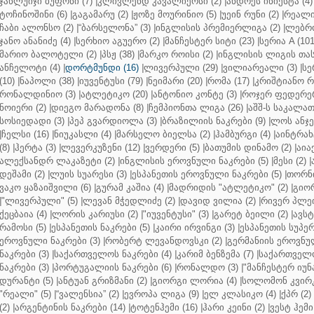
ჯანლუიჯი ბუფონი (7)
|
კლივლენდ კავალიერსი (2)
|
ანდრეს ინიესტა (4)
ტოჩინოშინი (6)
|
გაგამარუ (2)
|
ჟოზე მოურინიო (5)
|
უეინ რუნი (2)
|
რეალი 
ჩაბი ალონსო (2)
|
“ბარსელონა” (3)
|
ინგლისის პრემიერლიგა (2)
|
ლებრო
ჯანო ანანიძე (4)
|
სერხიო აგუერო (2)
|
მანჩესტერ სიტი (23)
|
სერია A (101
მარიო ბალოტელი (2)
|
პსჟ (38)
|
მარკო როისი (2)
|
ინგლისის ლიგის თასი
ანჩელოტი (4)
|
დორტმუნდი (16)
|
ლივერპული (29)
|
ვილიარეალი (3)
|
სე
(10)
|
ნაპოლი (38)
|
იუვენტუსი (79)
|
ნეიმარი (20)
|
რომა (17)
|
კრიშტიანო რ
რონალდინიო (3)
|
ატლეტიკო (20)
|
ანტონიო კონტე (3)
|
როჯერ ფედერერ
ნოიერი (2)
|
დიეგო მარადონა (8)
|
ჩემპიონთა ლიგა (26)
|
აშშ-ს საკალათ
სოსიედადი (3)
|
პეპ გვარდიოლა (3)
|
ბრაზილიის ნაკრები (9)
|
ლოს ანჯე
|
ჩელსი (16)
|
ნიუკასლი (4)
|
მარსელო ბიელსა (2)
|
ჰამბურგი (4)
|
აინტრახტ
(8)
|
ჰერტა (3)
|
ლევერკუზენი (12)
|
ვერდერი (5)
|
ბათუმის დინამო (2)
|
აიაქ
ალექსანდრ ლაკაზეტი (2)
|
ინგლისის ეროვნული ნაკრები (5)
|
მესი (2)
|
დეშამი (2)
|
ლუის სუარესი (3)
|
ესპანეთის ეროვნული ნაკრები (5)
|
თორნი
ვაკო ყაზაიშვილი (6)
|
გურამ კაშია (4)
|
მადრიდის "ატლეტიკო" (2)
|
გიორ
|
"ლივერპული" (5)
|
ლევან მჭედლიძე (2)
|
დავიდ ვილია (2)
|
რივერ პლეი
ქეცბაია (4)
|
ლორის კარიუსი (2)
|
"იუვენტუსი" (3)
|
გარეტ ბეილი (2)
|
ავსტ
რამოსი (5)
|
ესპანეთის ნაკრები (5)
|
კაირი ირვინგი (3)
|
ესპანეთის სუპერ
ეროვნული ნაკრები (3)
|
რობერტ ლევანდოვსკი (2)
|
გერმანიის ეროვნულ
ნაკრები (3)
|
საქართველოს ნაკრები (4)
|
კარიმ ბენზემა (7)
|
საქართველო
ნაკრები (3)
|
პორტუგალიის ნაკრები (6)
|
რონალდო (3)
|
"მანჩესტერ იუნ
დურანტი (5)
|
ანტუან გრიზმანი (2)
|
გიორგი ლორია (4)
|
სოლომონ კვირკ
"რეალი" (5)
|
“ვალენსია” (2)
|
ევროპა ლიგა (9)
|
ელ კლასიკო (4)
|
ქპრ (2)
(2)
|
არგენტინის ნაკრები (14)
|
ტოტენჰემი (16)
|
ჰარი კეინი (2)
|
ვესტ ჰემი 