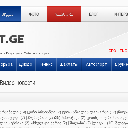
ВИДЕО
ФОТО
ALLSCORE
БЛОГ
ИНТЕР
GEO
ENG
ма
Редакция
Мобильная версия
Борьба
Дзюдо
Теннис
Шахматы
Автоспорт
Другие
Видео новости
არსენალი (19)
|
კობი ბრაიანტი (2)
|
ლოს ანჯელეს ლეიკერსი (17)
|
ნოვაკ
იუნაიტედი (7)
|
პრემიერლიგა (35)
|
სპარტაკი (2)
|
კრიშტიანუ რონალდუ (
ლუის ენრიკე (2)
|
ანხელ დი მარია (2)
|
“მილანი” (2)
|
ლიგა 1 (16)
|
ზლატან