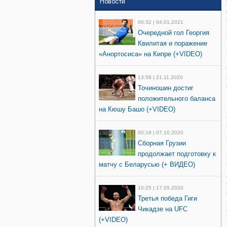
Новости
00:32 | 04.01.2021
Очередной гол Георгия
Квилитая и поражение
«Анортосиса» на Кипре (+VIDEO)
13:58 | 21.11.2020
Точиношин достиг
положительного баланса
на Кюшу Башо (+VIDEO)
00:18 | 07.10.2020
Сборная Грузии
продолжает подготовку к
матчу с Беларусью (+ ВИДЕО)
10:25 | 17.05.2020
Третья победа Гиги
Чикадзе на UFC
(+VIDEO)