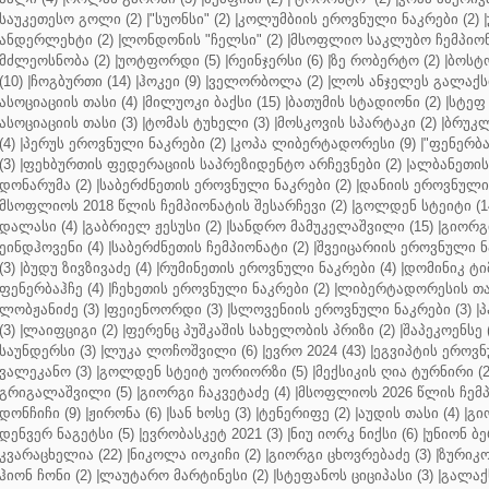
საუკეთესო გოლი (2)
|
"სუონსი" (2)
|
კოლუმბიის ეროვნული ნაკრები (2)
|
ანდერლეხტი (2)
|
ლონდონის "ჩელსი" (2)
|
მსოფლიო საკლუბო ჩემპიონა
მძლეოსნობა (2)
|
უოტფორდი (5)
|
რეინჯერსი (6)
|
ზე რობერტო (2)
|
ბოსტო
(10)
|
ჩოგბურთი (14)
|
ჰოკეი (9)
|
ველორბოლა (2)
|
ლოს ანჯელეს გალაქსი
ასოციაციის თასი (4)
|
მილუოკი ბაქსი (15)
|
ბათუმის სტადიონი (2)
|
სტეფ 
ასოციაციის თასი (3)
|
ტომას ტუხელი (3)
|
მოსკოვის სპარტაკი (2)
|
ბრუკლ
(4)
|
პერუს ეროვნული ნაკრები (2)
|
კოპა ლიბერტადორესი (9)
|
"ფენერბახ
(3)
|
ფეხბურთის ფედერაციის საპრეზიდენტო არჩევნები (2)
|
ალბანეთის
დონარუმა (2)
|
საბერძნეთის ეროვნული ნაკრები (2)
|
დანიის ეროვნული 
მსოფლიოს 2018 წლის ჩემპიონატის შესარჩევი (2)
|
გოლდენ სტეიტი (1
დალასი (4)
|
გაბრიელ ჟესუსი (2)
|
სანდრო მამუკელაშვილი (15)
|
გიორგი
ეინდჰოვენი (4)
|
საბერძნეთის ჩემპიონატი (2)
|
შვეიცარიის ეროვნული ნა
(3)
|
ბუდუ ზივზივაძე (4)
|
რუმინეთის ეროვნული ნაკრები (4)
|
დომინიკ ტიმ
ფენერბაჰჩე (4)
|
ჩეხეთის ეროვნული ნაკრები (2)
|
ლიბერტადორესის თას
ლობჟანიძე (3)
|
ფეიენოორდი (3)
|
სლოვენიის ეროვნული ნაკრები (3)
|
პ
(3)
|
ლაიფციგი (2)
|
ფერენც პუშკაშის სახელობის პრიზი (2)
|
შაპეკოენსე (
საუნდერსი (3)
|
ლუკა ლოჩოშვილი (6)
|
ევრო 2024 (43)
|
ეგვიპტის ეროვნ
ვალეკანო (3)
|
გოლდენ სტეიტ უორიორზი (5)
|
მექსიკის ღია ტურნირი (2
გრიგალაშვილი (5)
|
გიორგი ჩაკვეტაძე (4)
|
მსოფლიოს 2026 წლის ჩემპ
დონჩიჩი (9)
|
ჟირონა (6)
|
სან ხოსე (3)
|
ტენერიფე (2)
|
აუდის თასი (4)
|
გი
დენვერ ნაგეტსი (5)
|
ევრობასკეტ 2021 (3)
|
ნიუ იორკ ნიქსი (6)
|
უნიონ ბე
კვარაცხელია (22)
|
ნიკოლა იოკიჩი (2)
|
გიორგი ცხოვრებაძე (3)
|
ზურიკო
ჰიონ ჩონი (2)
|
ლაუტარო მარტინესი (2)
|
სტეფანოს ციციპასი (3)
|
გალაქს