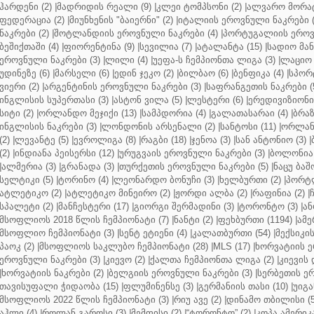
ჰარდენი (2)
|
მადრიდის რეალი (9)
|
კლეი ტომპსონი (2)
|
ალვარო მორატ
ფედერაცია (2)
|
მიუნხენის "ბაიერნი" (2)
|
იტალიის ეროვნული ნაკრები (
ნაკრები (2)
|
შოტლანდიის ეროვნული ნაკრები (4)
|
პორტუგალიის ეროვნ
ბეშიქთაში (4)
|
ფიორენტინა (9)
|
სევილია (7)
|
ატალანტა (15)
|
სადიო მანე
ეროვნული ნაკრები (3)
|
ლილი (4)
|
უეფა-ს ჩემპიონთა ლიგა (3)
|
ლაციო 
უდინეზე (6)
|
მარსელი (6)
|
ედინ ჯეკო (2)
|
ბილბაო (6)
|
ბენფიკა (4)
|
სპორტ
ვიერი (2)
|
არგენტინის ეროვნული ნაკრები (3)
|
საფრანგეთის ნაკრები (
ინგლისის სუპერთასი (3)
|
ასტონ ვილა (5)
|
ლესტერი (6)
|
ერედივიზიონი 
სიტი (2)
|
ორლანდო მეჯიქი (13)
|
სამპდორია (4)
|
გალათასარაი (4)
|
ბრაზ
ინგლისის ნაკრები (3)
|
ლონდონის არსენალი (2)
|
სანტოსი (11)
|
ორლანდ
(2)
|
ლევანტე (5)
|
ევროლიგა (8)
|
რაგბი (18)
|
ჯენოა (3)
|
სან ანტონიო (3)
|
(2)
|
ინდიანა პეისერსი (12)
|
ურუგვაის ეროვნული ნაკრები (3)
|
ბოლონია 
|
ალმერია (3)
|
გრანადა (3)
|
თურქეთის ეროვნული ნაკრები (5)
|
ნაცუ ბაშო
სელტიკი (5)
|
ტორინო (4)
|
ლეონარდო ბონუჩი (3)
|
ხელბურთი (2)
|
პორტლ
ატლეტიკო (2)
|
ატლეტიკო მინეირო (2)
|
ჟორდი ალბა (2)
|
რაფინია (2)
|
სპალეტი (2)
|
მანჩესტერი (17)
|
გიორგი შერმადინი (3)
|
ტორონტო (3)
|
ან
მსოფლიოს 2018 წლის ჩემპიონატი (7)
|
ნანტი (2)
|
ფეხბურთი (1194)
|
ამე
მსოფლიო ჩემპიონატი (3)
|
სენტ ეტიენი (4)
|
კალათბურთი (54)
|
მექსიკის
პაოკ (2)
|
მსოფლიოს საკლუბო ჩემპიონატი (28)
|
MLS (17)
|
ხორვატიის ე
ეროვნული ნაკრები (3)
|
კიევო (2)
|
ქალთა ჩემპიონთა ლიგა (2)
|
კიევის 
|
ხორვატიის ნაკრები (2)
|
ბელგიის ეროვნული ნაკრები (3)
|
სერბეთის ერ
თავისუფალი ჭიდაობა (15)
|
ფლუმინენსე (3)
|
გერმანიის თასი (10)
|
უიგა
მსოფლიოს 2022 წლის ჩემპიონატი (3)
|
რიუ ავე (2)
|
დინამო თბილისი (5
აჰლი (4)
|
როლან გაროსი (3)
|
მემფისი (2)
|
“ტორონტო” (2)
|
კოპა ამერიკა