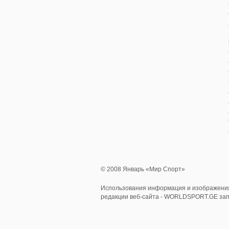
© 2008 Январь «Мир Спорт»
Использования информация и изображения
редакции веб-сайта - WORLDSPORT.GE за
0.400867