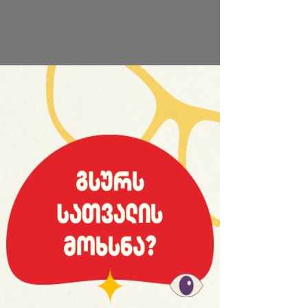
საიტის სრული ვერსია
© 2008 იანვარი, «მსოფლიო სპორტი»
ვებ-გვერდ WORLDSPORT.GE-ს ინფორმაციებისა და
ფოტომასალის გამოყენება, რედაქციასთან
შეთანხმების გარეშე, აკრძალულია!