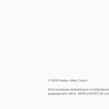
© 2008 Январь «Мир Спорт»
Использования информация и изображения
редакции веб-сайта - WORLDSPORT.GE за
0.530491