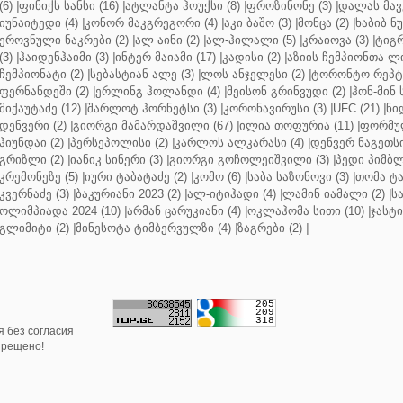
(6)
|
ფინიქს სანსი (16)
|
ატლანტა ჰოუქსი (8)
|
ფროზინონე (3)
|
დალას მავე
იუნაიტედი (4)
|
კონორ მაკგრეგორი (4)
|
აკი ბაშო (3)
|
მონცა (2)
|
ხაბიბ ნ
ეროვნული ნაკრები (2)
|
ალ აინი (2)
|
ალ-ჰილალი (5)
|
კრაიოვა (3)
|
ტიგრ
(3)
|
ჰაიდენჰაიმი (3)
|
ინტერ მაიამი (17)
|
კადისი (2)
|
აზიის ჩემპიონთა ლი
ჩემპიონატი (2)
|
სებასტიან ალე (3)
|
ლოს ანჯელესი (2)
|
ტორონტო რეპტო
ფერნანდეში (2)
|
ერლინგ ჰოლანდი (4)
|
მეისონ გრინვუდი (2)
|
ჰონ-მინ 
მიქაუტაძე (12)
|
შარლოტ ჰორნეტსი (3)
|
კორონავირუსი (3)
|
UFC (21)
|
ნი
დენვერი (2)
|
გიორგი მამარდაშვილი (67)
|
ილია თოფურია (11)
|
ფორმულ
ჰიუნდაი (2)
|
პერსეპოლისი (2)
|
კარლოს ალკარასი (4)
|
დენვერ ნაგეთსი
გრიზლი (2)
|
იანიკ სინერი (3)
|
გიორგი გოჩოლეიშვილი (3)
|
პედი პიმბლ
კრემონეზე (5)
|
იური ტაბატაძე (2)
|
კომო (6)
|
საბა საზონოვი (3)
|
თომა ტა
კვერნაძე (3)
|
ბაკურიანი 2023 (2)
|
ალ-იტიჰადი (4)
|
ლამინ იამალი (2)
|
ს
ოლიმპიადა 2024 (10)
|
არმან ცარუკიანი (4)
|
ოკლაჰომა სითი (10)
|
ჯასტი
გლიმიტი (2)
|
მინესოტა ტიმბერვულზი (4)
|
ზაგრები (2)
|
 без согласия
прещено!