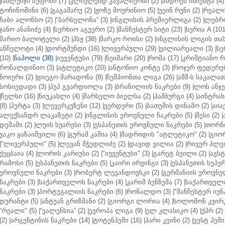
ჯანლუიჯი ბუფონი (7)
|
კლივლენდ კავალიერსი (2)
|
ანდრეს ინიესტა (4)
ტოჩინოშინი (6)
|
გაგამარუ (2)
|
ჟოზე მოურინიო (5)
|
უეინ რუნი (2)
|
რეალი 
ჩაბი ალონსო (2)
|
“ბარსელონა” (3)
|
ინგლისის პრემიერლიგა (2)
|
ლებრო
ჯანო ანანიძე (4)
|
სერხიო აგუერო (2)
|
მანჩესტერ სიტი (23)
|
სერია A (101
მარიო ბალოტელი (2)
|
პსჟ (38)
|
მარკო როისი (2)
|
ინგლისის ლიგის თასი
ანჩელოტი (4)
|
დორტმუნდი (16)
|
ლივერპული (29)
|
ვილიარეალი (3)
|
სე
(10)
|
ნაპოლი (38)
|
იუვენტუსი (79)
|
ნეიმარი (20)
|
რომა (17)
|
კრიშტიანო რ
რონალდინიო (3)
|
ატლეტიკო (20)
|
ანტონიო კონტე (3)
|
როჯერ ფედერერ
ნოიერი (2)
|
დიეგო მარადონა (8)
|
ჩემპიონთა ლიგა (26)
|
აშშ-ს საკალათ
სოსიედადი (3)
|
პეპ გვარდიოლა (3)
|
ბრაზილიის ნაკრები (9)
|
ლოს ანჯე
|
ჩელსი (16)
|
ნიუკასლი (4)
|
მარსელო ბიელსა (2)
|
ჰამბურგი (4)
|
აინტრახტ
(8)
|
ჰერტა (3)
|
ლევერკუზენი (12)
|
ვერდერი (5)
|
ბათუმის დინამო (2)
|
აიაქ
ალექსანდრ ლაკაზეტი (2)
|
ინგლისის ეროვნული ნაკრები (5)
|
მესი (2)
|
დეშამი (2)
|
ლუის სუარესი (3)
|
ესპანეთის ეროვნული ნაკრები (5)
|
თორნი
ვაკო ყაზაიშვილი (6)
|
გურამ კაშია (4)
|
მადრიდის "ატლეტიკო" (2)
|
გიორ
|
"ლივერპული" (5)
|
ლევან მჭედლიძე (2)
|
დავიდ ვილია (2)
|
რივერ პლეი
ქეცბაია (4)
|
ლორის კარიუსი (2)
|
"იუვენტუსი" (3)
|
გარეტ ბეილი (2)
|
ავსტ
რამოსი (5)
|
ესპანეთის ნაკრები (5)
|
კაირი ირვინგი (3)
|
ესპანეთის სუპერ
ეროვნული ნაკრები (3)
|
რობერტ ლევანდოვსკი (2)
|
გერმანიის ეროვნულ
ნაკრები (3)
|
საქართველოს ნაკრები (4)
|
კარიმ ბენზემა (7)
|
საქართველო
ნაკრები (3)
|
პორტუგალიის ნაკრები (6)
|
რონალდო (3)
|
"მანჩესტერ იუნ
დურანტი (5)
|
ანტუან გრიზმანი (2)
|
გიორგი ლორია (4)
|
სოლომონ კვირკ
"რეალი" (5)
|
“ვალენსია” (2)
|
ევროპა ლიგა (9)
|
ელ კლასიკო (4)
|
ქპრ (2)
(2)
|
არგენტინის ნაკრები (14)
|
ტოტენჰემი (16)
|
ჰარი კეინი (2)
|
ვესტ ჰემი 