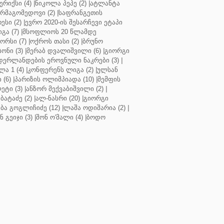
რიქსი (4)
|
ნიკოლა პეპე (2)
|
ატლანტა
ურმაგომედოვი (2)
|
საფრანგეთის
ესი (2)
|
ევრო 2020-ის შესარჩევი ეტაპი
გა (7)
|
მსოფლიოს 20 წლამდე
რსი (7)
|
ოქროს თასი (2)
|
ბრუნო
სონი (3)
|
მერაბ დვალიშვილი (6)
|
გიორგი
დერლანდების ეროვნული ნაკრები (3)
|
ა 1 (4)
|
კონფერენს ლიგა (2)
|
ულსან
 (6)
|
პარიზის ოლიმპიადა (10)
|
მემფის
ეტი (3)
|
ანზორ მექვაბიშვილი (2)
|
ბატაძე (2)
|
ალ-ნასრი (20)
|
გიორგი
აბა გოგლიჩიძე (12)
|
ლაშა ოდიშარია (2)
|
ნ გეიჯი (3)
|
შონ ო'მალი (4)
|
ბოდო