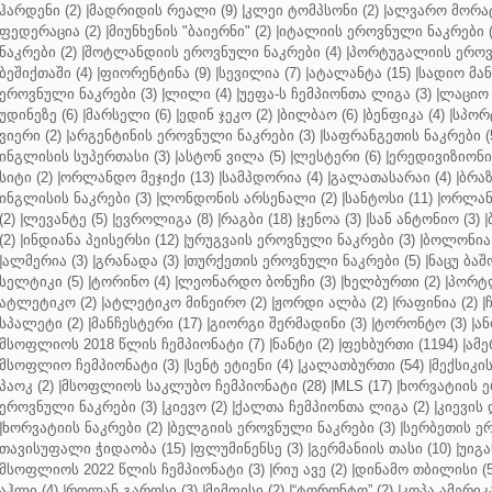
ჰარდენი (2)
|
მადრიდის რეალი (9)
|
კლეი ტომპსონი (2)
|
ალვარო მორატ
ფედერაცია (2)
|
მიუნხენის "ბაიერნი" (2)
|
იტალიის ეროვნული ნაკრები (
ნაკრები (2)
|
შოტლანდიის ეროვნული ნაკრები (4)
|
პორტუგალიის ეროვნ
ბეშიქთაში (4)
|
ფიორენტინა (9)
|
სევილია (7)
|
ატალანტა (15)
|
სადიო მანე
ეროვნული ნაკრები (3)
|
ლილი (4)
|
უეფა-ს ჩემპიონთა ლიგა (3)
|
ლაციო 
უდინეზე (6)
|
მარსელი (6)
|
ედინ ჯეკო (2)
|
ბილბაო (6)
|
ბენფიკა (4)
|
სპორტ
ვიერი (2)
|
არგენტინის ეროვნული ნაკრები (3)
|
საფრანგეთის ნაკრები (
ინგლისის სუპერთასი (3)
|
ასტონ ვილა (5)
|
ლესტერი (6)
|
ერედივიზიონი 
სიტი (2)
|
ორლანდო მეჯიქი (13)
|
სამპდორია (4)
|
გალათასარაი (4)
|
ბრაზ
ინგლისის ნაკრები (3)
|
ლონდონის არსენალი (2)
|
სანტოსი (11)
|
ორლანდ
(2)
|
ლევანტე (5)
|
ევროლიგა (8)
|
რაგბი (18)
|
ჯენოა (3)
|
სან ანტონიო (3)
|
(2)
|
ინდიანა პეისერსი (12)
|
ურუგვაის ეროვნული ნაკრები (3)
|
ბოლონია 
|
ალმერია (3)
|
გრანადა (3)
|
თურქეთის ეროვნული ნაკრები (5)
|
ნაცუ ბაშო
სელტიკი (5)
|
ტორინო (4)
|
ლეონარდო ბონუჩი (3)
|
ხელბურთი (2)
|
პორტლ
ატლეტიკო (2)
|
ატლეტიკო მინეირო (2)
|
ჟორდი ალბა (2)
|
რაფინია (2)
|
სპალეტი (2)
|
მანჩესტერი (17)
|
გიორგი შერმადინი (3)
|
ტორონტო (3)
|
ან
მსოფლიოს 2018 წლის ჩემპიონატი (7)
|
ნანტი (2)
|
ფეხბურთი (1194)
|
ამე
მსოფლიო ჩემპიონატი (3)
|
სენტ ეტიენი (4)
|
კალათბურთი (54)
|
მექსიკის
პაოკ (2)
|
მსოფლიოს საკლუბო ჩემპიონატი (28)
|
MLS (17)
|
ხორვატიის ე
ეროვნული ნაკრები (3)
|
კიევო (2)
|
ქალთა ჩემპიონთა ლიგა (2)
|
კიევის 
|
ხორვატიის ნაკრები (2)
|
ბელგიის ეროვნული ნაკრები (3)
|
სერბეთის ერ
თავისუფალი ჭიდაობა (15)
|
ფლუმინენსე (3)
|
გერმანიის თასი (10)
|
უიგა
მსოფლიოს 2022 წლის ჩემპიონატი (3)
|
რიუ ავე (2)
|
დინამო თბილისი (5
აჰლი (4)
|
როლან გაროსი (3)
|
მემფისი (2)
|
“ტორონტო” (2)
|
კოპა ამერიკა