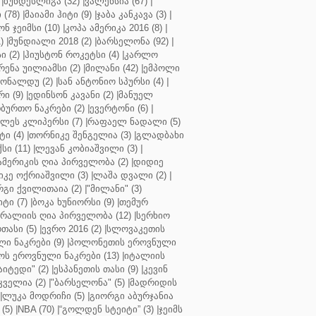
|
ბუნდესლიგა (32)
|
ვალენსია (67)
|
(78)
|
მაიამი ჰიტი (9)
|
ჯაბა კანკავა (3)
|
ნ ჯეიმსი (10)
|
კოპა ამერიკა 2016 (8)
|
)
|
მუნდიალი 2018 (2)
|
ბარსელონა (92)
|
 (2)
|
ჰიუსტონ როკეტსი (4)
|
კარლო
რენა უილიამსი (2)
|
მილანი (42)
|
ემპოლი
ონალდუ (2)
|
სან ანტონიო სპურსი (4)
|
ი (9)
|
ედინსონ კავანი (2)
|
მანუელ
ბურთო ნაკრები (2)
|
ევერტონი (6)
|
ლეს კლიპერსი (7)
|
რაფაელ ნადალი (5)
ი (4)
|
თორნიკე შენგელია (3)
|
გლადბახი
სი (11)
|
ლევან კობიაშვილი (3)
|
ამერიკის ღია პირველობა (2)
|
დიდიე
კე ოქრიაშვილი (3)
|
ლაშა დვალი (2)
|
გი ქვილითაია (2)
|
"მილანი" (3)
ტი (7)
|
ბოკა ხუნიორსი (9)
|
თემურ
რალიის ღია პირველობა (12)
|
სერხიო
თასი (5)
|
ევრო 2016 (2)
|
სლოვაკეთის
ი ნაკრები (9)
|
პოლონეთის ეროვნული
ს ეროვნული ნაკრები (13)
|
იტალიის
აიტედი" (2)
|
ესპანეთის თასი (9)
|
კევინ
ველია (2)
|
"ბარსელონა" (5)
|
მადრიდის
|
ლუკა მოდრიჩი (5)
|
გიორგი აბურჯანია
(5)
|
NBA (70)
|
“გოლდენ სტეიტი” (3)
|
ჯეიმს