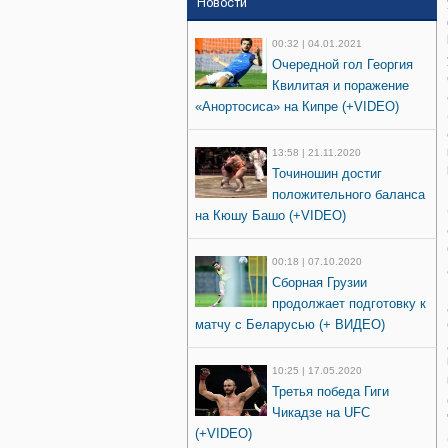
Новости
00:32 | 04.01.2021
Очередной гол Георгия
Квилитая и поражение
«Анортосиса» на Кипре (+VIDEO)
13:58 | 21.11.2020
Точиношин достиг
положительного баланса
на Кюшу Башо (+VIDEO)
00:18 | 07.10.2020
Сборная Грузии
продолжает подготовку к
матчу с Беларусью (+ ВИДЕО)
10:25 | 17.05.2020
Третья победа Гиги
Чикадзе на UFC
(+VIDEO)