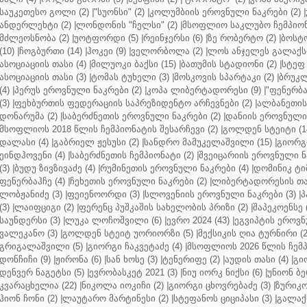
საუკეთესო გოლი (2)
|
"სუონსი" (2)
|
კოლუმბიის ეროვნული ნაკრები (2)
|
ანდერლეხტი (2)
|
ლონდონის "ჩელსი" (2)
|
მსოფლიო საკლუბო ჩემპიონა
მძლეოსნობა (2)
|
უოტფორდი (5)
|
რეინჯერსი (6)
|
ზე რობერტო (2)
|
ბოსტო
(10)
|
ჩოგბურთი (14)
|
ჰოკეი (9)
|
ველორბოლა (2)
|
ლოს ანჯელეს გალაქსი
ასოციაციის თასი (4)
|
მილუოკი ბაქსი (15)
|
ბათუმის სტადიონი (2)
|
სტეფ 
ასოციაციის თასი (3)
|
ტომას ტუხელი (3)
|
მოსკოვის სპარტაკი (2)
|
ბრუკლ
(4)
|
პერუს ეროვნული ნაკრები (2)
|
კოპა ლიბერტადორესი (9)
|
"ფენერბახ
(3)
|
ფეხბურთის ფედერაციის საპრეზიდენტო არჩევნები (2)
|
ალბანეთის
დონარუმა (2)
|
საბერძნეთის ეროვნული ნაკრები (2)
|
დანიის ეროვნული 
მსოფლიოს 2018 წლის ჩემპიონატის შესარჩევი (2)
|
გოლდენ სტეიტი (1
დალასი (4)
|
გაბრიელ ჟესუსი (2)
|
სანდრო მამუკელაშვილი (15)
|
გიორგი
ეინდჰოვენი (4)
|
საბერძნეთის ჩემპიონატი (2)
|
შვეიცარიის ეროვნული ნა
(3)
|
ბუდუ ზივზივაძე (4)
|
რუმინეთის ეროვნული ნაკრები (4)
|
დომინიკ ტიმ
ფენერბაჰჩე (4)
|
ჩეხეთის ეროვნული ნაკრები (2)
|
ლიბერტადორესის თას
ლობჟანიძე (3)
|
ფეიენოორდი (3)
|
სლოვენიის ეროვნული ნაკრები (3)
|
პ
(3)
|
ლაიფციგი (2)
|
ფერენც პუშკაშის სახელობის პრიზი (2)
|
შაპეკოენსე (
საუნდერსი (3)
|
ლუკა ლოჩოშვილი (6)
|
ევრო 2024 (43)
|
ეგვიპტის ეროვნ
ვალეკანო (3)
|
გოლდენ სტეიტ უორიორზი (5)
|
მექსიკის ღია ტურნირი (2
გრიგალაშვილი (5)
|
გიორგი ჩაკვეტაძე (4)
|
მსოფლიოს 2026 წლის ჩემპ
დონჩიჩი (9)
|
ჟირონა (6)
|
სან ხოსე (3)
|
ტენერიფე (2)
|
აუდის თასი (4)
|
გი
დენვერ ნაგეტსი (5)
|
ევრობასკეტ 2021 (3)
|
ნიუ იორკ ნიქსი (6)
|
უნიონ ბე
კვარაცხელია (22)
|
ნიკოლა იოკიჩი (2)
|
გიორგი ცხოვრებაძე (3)
|
ზურიკო
ჰიონ ჩონი (2)
|
ლაუტარო მარტინესი (2)
|
სტეფანოს ციციპასი (3)
|
გალაქს