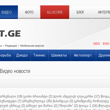
ВИДЕО
ФОТО
ALLSCORE
БЛОГ
ИНТЕР
GEO
ENG
ма
Редакция
Мобильная версия
Борьба
Дзюдо
Теннис
Шахматы
Автоспорт
Другие
Видео новости
არსენალი (19)
|
კობი ბრაიანტი (2)
|
ლოს ანჯელეს ლეიკერსი (17)
|
ნოვაკ
იუნაიტედი (7)
|
პრემიერლიგა (35)
|
სპარტაკი (2)
|
კრიშტიანუ რონალდუ (
ლუის ენრიკე (2)
|
ანხელ დი მარია (2)
|
“მილანი” (2)
|
ლიგა 1 (16)
|
ზლატან