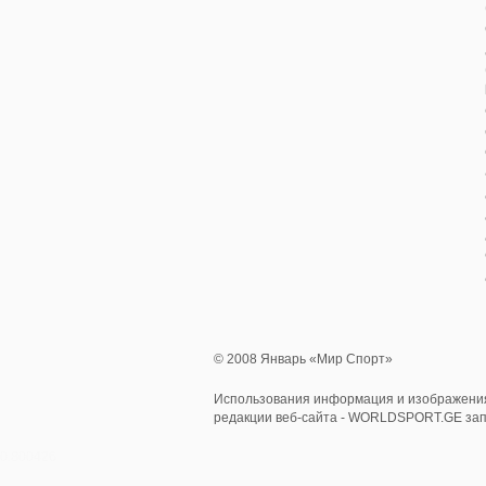
© 2008 Январь «Мир Спорт»
Использования информация и изображения
редакции веб-сайта - WORLDSPORT.GE за
0.800426