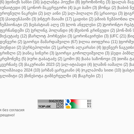
(6)
|
ფინიქს სანსი (16)
|
ატლანტა ჰოუქსი (8)
|
ფროზინონე (3)
|
დალას მავე
იუნაიტედი (4)
|
კონორ მაკგრეგორი (4)
|
აკი ბაშო (3)
|
მონცა (2)
|
ხაბიბ ნ
ეროვნული ნაკრები (2)
|
ალ აინი (2)
|
ალ-ჰილალი (5)
|
კრაიოვა (3)
|
ტიგრ
(3)
|
ჰაიდენჰაიმი (3)
|
ინტერ მაიამი (17)
|
კადისი (2)
|
აზიის ჩემპიონთა ლი
ჩემპიონატი (2)
|
სებასტიან ალე (3)
|
ლოს ანჯელესი (2)
|
ტორონტო რეპტო
ფერნანდეში (2)
|
ერლინგ ჰოლანდი (4)
|
მეისონ გრინვუდი (2)
|
ჰონ-მინ 
მიქაუტაძე (12)
|
შარლოტ ჰორნეტსი (3)
|
კორონავირუსი (3)
|
UFC (21)
|
ნი
დენვერი (2)
|
გიორგი მამარდაშვილი (67)
|
ილია თოფურია (11)
|
ფორმულ
ჰიუნდაი (2)
|
პერსეპოლისი (2)
|
კარლოს ალკარასი (4)
|
დენვერ ნაგეთსი
გრიზლი (2)
|
იანიკ სინერი (3)
|
გიორგი გოჩოლეიშვილი (3)
|
პედი პიმბლ
კრემონეზე (5)
|
იური ტაბატაძე (2)
|
კომო (6)
|
საბა საზონოვი (3)
|
თომა ტა
კვერნაძე (3)
|
ბაკურიანი 2023 (2)
|
ალ-იტიჰადი (4)
|
ლამინ იამალი (2)
|
ს
ოლიმპიადა 2024 (10)
|
არმან ცარუკიანი (4)
|
ოკლაჰომა სითი (10)
|
ჯასტი
გლიმიტი (2)
|
მინესოტა ტიმბერვულზი (4)
|
ზაგრები (2)
|
 без согласия
прещено!