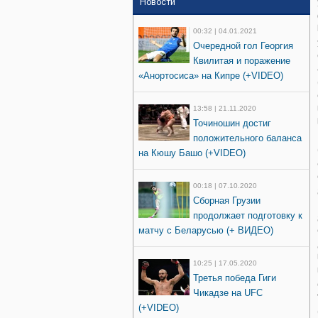
Новости
00:32 | 04.01.2021
Очередной гол Георгия
Квилитая и поражение
«Анортосиса» на Кипре (+VIDEO)
13:58 | 21.11.2020
Точиношин достиг
положительного баланса
на Кюшу Башо (+VIDEO)
00:18 | 07.10.2020
Сборная Грузии
продолжает подготовку к
матчу с Беларусью (+ ВИДЕО)
10:25 | 17.05.2020
Третья победа Гиги
Чикадзе на UFC
(+VIDEO)