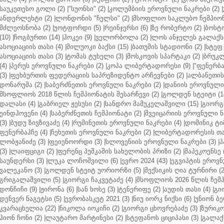
საუკეთესო გოლი (2)
|
"სუონსი" (2)
|
კოლუმბიის ეროვნული ნაკრები (2)
|
ანდერლეხტი (2)
|
ლონდონის "ჩელსი" (2)
|
მსოფლიო საკლუბო ჩემპიონა
მძლეოსნობა (2)
|
უოტფორდი (5)
|
რეინჯერსი (6)
|
ზე რობერტო (2)
|
ბოსტო
(10)
|
ჩოგბურთი (14)
|
ჰოკეი (9)
|
ველორბოლა (2)
|
ლოს ანჯელეს გალაქსი
ასოციაციის თასი (4)
|
მილუოკი ბაქსი (15)
|
ბათუმის სტადიონი (2)
|
სტეფ 
ასოციაციის თასი (3)
|
ტომას ტუხელი (3)
|
მოსკოვის სპარტაკი (2)
|
ბრუკლ
(4)
|
პერუს ეროვნული ნაკრები (2)
|
კოპა ლიბერტადორესი (9)
|
"ფენერბახ
(3)
|
ფეხბურთის ფედერაციის საპრეზიდენტო არჩევნები (2)
|
ალბანეთის
დონარუმა (2)
|
საბერძნეთის ეროვნული ნაკრები (2)
|
დანიის ეროვნული 
მსოფლიოს 2018 წლის ჩემპიონატის შესარჩევი (2)
|
გოლდენ სტეიტი (1
დალასი (4)
|
გაბრიელ ჟესუსი (2)
|
სანდრო მამუკელაშვილი (15)
|
გიორგი
ეინდჰოვენი (4)
|
საბერძნეთის ჩემპიონატი (2)
|
შვეიცარიის ეროვნული ნა
(3)
|
ბუდუ ზივზივაძე (4)
|
რუმინეთის ეროვნული ნაკრები (4)
|
დომინიკ ტიმ
ფენერბაჰჩე (4)
|
ჩეხეთის ეროვნული ნაკრები (2)
|
ლიბერტადორესის თას
ლობჟანიძე (3)
|
ფეიენოორდი (3)
|
სლოვენიის ეროვნული ნაკრები (3)
|
პ
(3)
|
ლაიფციგი (2)
|
ფერენც პუშკაშის სახელობის პრიზი (2)
|
შაპეკოენსე (
საუნდერსი (3)
|
ლუკა ლოჩოშვილი (6)
|
ევრო 2024 (43)
|
ეგვიპტის ეროვნ
ვალეკანო (3)
|
გოლდენ სტეიტ უორიორზი (5)
|
მექსიკის ღია ტურნირი (2
გრიგალაშვილი (5)
|
გიორგი ჩაკვეტაძე (4)
|
მსოფლიოს 2026 წლის ჩემპ
დონჩიჩი (9)
|
ჟირონა (6)
|
სან ხოსე (3)
|
ტენერიფე (2)
|
აუდის თასი (4)
|
გი
დენვერ ნაგეტსი (5)
|
ევრობასკეტ 2021 (3)
|
ნიუ იორკ ნიქსი (6)
|
უნიონ ბე
კვარაცხელია (22)
|
ნიკოლა იოკიჩი (2)
|
გიორგი ცხოვრებაძე (3)
|
ზურიკო
ჰიონ ჩონი (2)
|
ლაუტარო მარტინესი (2)
|
სტეფანოს ციციპასი (3)
|
გალაქს