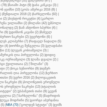
|
ბუნდესლიგა (32)
|
ვალენსია (67)
|
(78)
|
მაიამი ჰიტი (9)
|
ჯაბა კანკავა (3)
|
ნ ჯეიმსი (10)
|
კოპა ამერიკა 2016 (8)
|
)
|
მუნდიალი 2018 (2)
|
ბარსელონა (92)
|
 (2)
|
ჰიუსტონ როკეტსი (4)
|
კარლო
რენა უილიამსი (2)
|
მილანი (42)
|
ემპოლი
ონალდუ (2)
|
სან ანტონიო სპურსი (4)
|
ი (9)
|
ედინსონ კავანი (2)
|
მანუელ
ბურთო ნაკრები (2)
|
ევერტონი (6)
|
ლეს კლიპერსი (7)
|
რაფაელ ნადალი (5)
ი (4)
|
თორნიკე შენგელია (3)
|
გლადბახი
სი (11)
|
ლევან კობიაშვილი (3)
|
ამერიკის ღია პირველობა (2)
|
დიდიე
კე ოქრიაშვილი (3)
|
ლაშა დვალი (2)
|
გი ქვილითაია (2)
|
"მილანი" (3)
ტი (7)
|
ბოკა ხუნიორსი (9)
|
თემურ
რალიის ღია პირველობა (12)
|
სერხიო
თასი (5)
|
ევრო 2016 (2)
|
სლოვაკეთის
ი ნაკრები (9)
|
პოლონეთის ეროვნული
ს ეროვნული ნაკრები (13)
|
იტალიის
აიტედი" (2)
|
ესპანეთის თასი (9)
|
კევინ
ველია (2)
|
"ბარსელონა" (5)
|
მადრიდის
|
ლუკა მოდრიჩი (5)
|
გიორგი აბურჯანია
(5)
|
NBA (70)
|
“გოლდენ სტეიტი” (3)
|
ჯეიმს