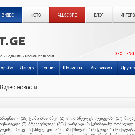
ВИДЕО
ФОТО
ALLSCORE
БЛОГ
ИНТЕР
GEO
ENG
ма
Редакция
Мобильная версия
Борьба
Дзюдо
Теннис
Шахматы
Автоспорт
Другие
Видео новости
არსენალი (19)
|
კობი ბრაიანტი (2)
|
ლოს ანჯელეს ლეიკერსი (17)
|
ნოვაკ
იუნაიტედი (7)
|
პრემიერლიგა (35)
|
სპარტაკი (2)
|
კრიშტიანუ რონალდუ (
ლუის ენრიკე (2)
|
ანხელ დი მარია (2)
|
“მილანი” (2)
|
ლიგა 1 (16)
|
ზლატან