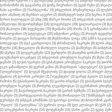
ჯანლუიჯი ბუფონი (7)
|
კლივლენდ კავალიერსი (2)
|
ანდრეს ინიესტა (4)
ტოჩინოშინი (6)
|
გაგამარუ (2)
|
ჟოზე მოურინიო (5)
|
უეინ რუნი (2)
|
რეალი 
ჩაბი ალონსო (2)
|
“ბარსელონა” (3)
|
ინგლისის პრემიერლიგა (2)
|
ლებრო
ჯანო ანანიძე (4)
|
სერხიო აგუერო (2)
|
მანჩესტერ სიტი (23)
|
სერია A (101
მარიო ბალოტელი (2)
|
პსჟ (38)
|
მარკო როისი (2)
|
ინგლისის ლიგის თასი
ანჩელოტი (4)
|
დორტმუნდი (16)
|
ლივერპული (29)
|
ვილიარეალი (3)
|
სე
(10)
|
ნაპოლი (38)
|
იუვენტუსი (79)
|
ნეიმარი (20)
|
რომა (17)
|
კრიშტიანო რ
რონალდინიო (3)
|
ატლეტიკო (20)
|
ანტონიო კონტე (3)
|
როჯერ ფედერერ
ნოიერი (2)
|
დიეგო მარადონა (8)
|
ჩემპიონთა ლიგა (26)
|
აშშ-ს საკალათ
სოსიედადი (3)
|
პეპ გვარდიოლა (3)
|
ბრაზილიის ნაკრები (9)
|
ლოს ანჯე
|
ჩელსი (16)
|
ნიუკასლი (4)
|
მარსელო ბიელსა (2)
|
ჰამბურგი (4)
|
აინტრახტ
(8)
|
ჰერტა (3)
|
ლევერკუზენი (12)
|
ვერდერი (5)
|
ბათუმის დინამო (2)
|
აიაქ
ალექსანდრ ლაკაზეტი (2)
|
ინგლისის ეროვნული ნაკრები (5)
|
მესი (2)
|
დეშამი (2)
|
ლუის სუარესი (3)
|
ესპანეთის ეროვნული ნაკრები (5)
|
თორნი
ვაკო ყაზაიშვილი (6)
|
გურამ კაშია (4)
|
მადრიდის "ატლეტიკო" (2)
|
გიორ
|
"ლივერპული" (5)
|
ლევან მჭედლიძე (2)
|
დავიდ ვილია (2)
|
რივერ პლეი
ქეცბაია (4)
|
ლორის კარიუსი (2)
|
"იუვენტუსი" (3)
|
გარეტ ბეილი (2)
|
ავსტ
რამოსი (5)
|
ესპანეთის ნაკრები (5)
|
კაირი ირვინგი (3)
|
ესპანეთის სუპერ
ეროვნული ნაკრები (3)
|
რობერტ ლევანდოვსკი (2)
|
გერმანიის ეროვნულ
ნაკრები (3)
|
საქართველოს ნაკრები (4)
|
კარიმ ბენზემა (7)
|
საქართველო
ნაკრები (3)
|
პორტუგალიის ნაკრები (6)
|
რონალდო (3)
|
"მანჩესტერ იუნ
დურანტი (5)
|
ანტუან გრიზმანი (2)
|
გიორგი ლორია (4)
|
სოლომონ კვირკ
"რეალი" (5)
|
“ვალენსია” (2)
|
ევროპა ლიგა (9)
|
ელ კლასიკო (4)
|
ქპრ (2)
(2)
|
არგენტინის ნაკრები (14)
|
ტოტენჰემი (16)
|
ჰარი კეინი (2)
|
ვესტ ჰემი 