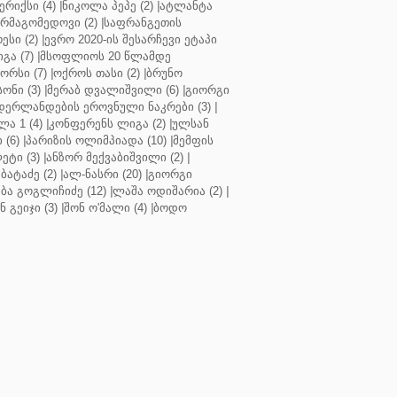
რიქსი (4)
|
ნიკოლა პეპე (2)
|
ატლანტა
ურმაგომედოვი (2)
|
საფრანგეთის
ესი (2)
|
ევრო 2020-ის შესარჩევი ეტაპი
გა (7)
|
მსოფლიოს 20 წლამდე
რსი (7)
|
ოქროს თასი (2)
|
ბრუნო
სონი (3)
|
მერაბ დვალიშვილი (6)
|
გიორგი
დერლანდების ეროვნული ნაკრები (3)
|
ა 1 (4)
|
კონფერენს ლიგა (2)
|
ულსან
 (6)
|
პარიზის ოლიმპიადა (10)
|
მემფის
ეტი (3)
|
ანზორ მექვაბიშვილი (2)
|
ბატაძე (2)
|
ალ-ნასრი (20)
|
გიორგი
აბა გოგლიჩიძე (12)
|
ლაშა ოდიშარია (2)
|
ნ გეიჯი (3)
|
შონ ო'მალი (4)
|
ბოდო