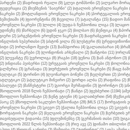
ჰარდენი (2)
|
მადრიდის რეალი (9)
|
კლეი ტომპსონი (2)
|
ალვარო მორატ
ფედერაცია (2)
|
მიუნხენის "ბაიერნი" (2)
|
იტალიის ეროვნული ნაკრები (
ნაკრები (2)
|
შოტლანდიის ეროვნული ნაკრები (4)
|
პორტუგალიის ეროვნ
ბეშიქთაში (4)
|
ფიორენტინა (9)
|
სევილია (7)
|
ატალანტა (15)
|
სადიო მანე
ეროვნული ნაკრები (3)
|
ლილი (4)
|
უეფა-ს ჩემპიონთა ლიგა (3)
|
ლაციო 
უდინეზე (6)
|
მარსელი (6)
|
ედინ ჯეკო (2)
|
ბილბაო (6)
|
ბენფიკა (4)
|
სპორტ
ვიერი (2)
|
არგენტინის ეროვნული ნაკრები (3)
|
საფრანგეთის ნაკრები (
ინგლისის სუპერთასი (3)
|
ასტონ ვილა (5)
|
ლესტერი (6)
|
ერედივიზიონი 
სიტი (2)
|
ორლანდო მეჯიქი (13)
|
სამპდორია (4)
|
გალათასარაი (4)
|
ბრაზ
ინგლისის ნაკრები (3)
|
ლონდონის არსენალი (2)
|
სანტოსი (11)
|
ორლანდ
(2)
|
ლევანტე (5)
|
ევროლიგა (8)
|
რაგბი (18)
|
ჯენოა (3)
|
სან ანტონიო (3)
|
(2)
|
ინდიანა პეისერსი (12)
|
ურუგვაის ეროვნული ნაკრები (3)
|
ბოლონია 
|
ალმერია (3)
|
გრანადა (3)
|
თურქეთის ეროვნული ნაკრები (5)
|
ნაცუ ბაშო
სელტიკი (5)
|
ტორინო (4)
|
ლეონარდო ბონუჩი (3)
|
ხელბურთი (2)
|
პორტლ
ატლეტიკო (2)
|
ატლეტიკო მინეირო (2)
|
ჟორდი ალბა (2)
|
რაფინია (2)
|
სპალეტი (2)
|
მანჩესტერი (17)
|
გიორგი შერმადინი (3)
|
ტორონტო (3)
|
ან
მსოფლიოს 2018 წლის ჩემპიონატი (7)
|
ნანტი (2)
|
ფეხბურთი (1194)
|
ამე
მსოფლიო ჩემპიონატი (3)
|
სენტ ეტიენი (4)
|
კალათბურთი (54)
|
მექსიკის
პაოკ (2)
|
მსოფლიოს საკლუბო ჩემპიონატი (28)
|
MLS (17)
|
ხორვატიის ე
ეროვნული ნაკრები (3)
|
კიევო (2)
|
ქალთა ჩემპიონთა ლიგა (2)
|
კიევის 
|
ხორვატიის ნაკრები (2)
|
ბელგიის ეროვნული ნაკრები (3)
|
სერბეთის ერ
თავისუფალი ჭიდაობა (15)
|
ფლუმინენსე (3)
|
გერმანიის თასი (10)
|
უიგა
მსოფლიოს 2022 წლის ჩემპიონატი (3)
|
რიუ ავე (2)
|
დინამო თბილისი (5
აჰლი (4)
|
როლან გაროსი (3)
|
მემფისი (2)
|
“ტორონტო” (2)
|
კოპა ამერიკა