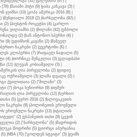
|
ბუნდესლიგა (32)
|
ვალენსია (67)
|
(78)
|
მაიამი ჰიტი (9)
|
ჯაბა კანკავა (3)
|
ნ ჯეიმსი (10)
|
კოპა ამერიკა 2016 (8)
|
)
|
მუნდიალი 2018 (2)
|
ბარსელონა (92)
|
 (2)
|
ჰიუსტონ როკეტსი (4)
|
კარლო
რენა უილიამსი (2)
|
მილანი (42)
|
ემპოლი
ონალდუ (2)
|
სან ანტონიო სპურსი (4)
|
ი (9)
|
ედინსონ კავანი (2)
|
მანუელ
ბურთო ნაკრები (2)
|
ევერტონი (6)
|
ლეს კლიპერსი (7)
|
რაფაელ ნადალი (5)
ი (4)
|
თორნიკე შენგელია (3)
|
გლადბახი
სი (11)
|
ლევან კობიაშვილი (3)
|
ამერიკის ღია პირველობა (2)
|
დიდიე
კე ოქრიაშვილი (3)
|
ლაშა დვალი (2)
|
გი ქვილითაია (2)
|
"მილანი" (3)
ტი (7)
|
ბოკა ხუნიორსი (9)
|
თემურ
რალიის ღია პირველობა (12)
|
სერხიო
თასი (5)
|
ევრო 2016 (2)
|
სლოვაკეთის
ი ნაკრები (9)
|
პოლონეთის ეროვნული
ს ეროვნული ნაკრები (13)
|
იტალიის
აიტედი" (2)
|
ესპანეთის თასი (9)
|
კევინ
ველია (2)
|
"ბარსელონა" (5)
|
მადრიდის
|
ლუკა მოდრიჩი (5)
|
გიორგი აბურჯანია
(5)
|
NBA (70)
|
“გოლდენ სტეიტი” (3)
|
ჯეიმს