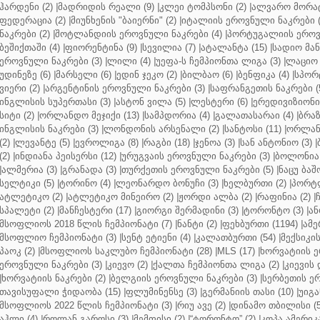
ჰარდენი (2)
|
მადრიდის რეალი (9)
|
კლეი ტომპსონი (2)
|
ალვარო მორატ
ფედერაცია (2)
|
მიუნხენის "ბაიერნი" (2)
|
იტალიის ეროვნული ნაკრები (
ნაკრები (2)
|
შოტლანდიის ეროვნული ნაკრები (4)
|
პორტუგალიის ეროვნ
ბეშიქთაში (4)
|
ფიორენტინა (9)
|
სევილია (7)
|
ატალანტა (15)
|
სადიო მანე
ეროვნული ნაკრები (3)
|
ლილი (4)
|
უეფა-ს ჩემპიონთა ლიგა (3)
|
ლაციო 
უდინეზე (6)
|
მარსელი (6)
|
ედინ ჯეკო (2)
|
ბილბაო (6)
|
ბენფიკა (4)
|
სპორტ
ვიერი (2)
|
არგენტინის ეროვნული ნაკრები (3)
|
საფრანგეთის ნაკრები (
ინგლისის სუპერთასი (3)
|
ასტონ ვილა (5)
|
ლესტერი (6)
|
ერედივიზიონი 
სიტი (2)
|
ორლანდო მეჯიქი (13)
|
სამპდორია (4)
|
გალათასარაი (4)
|
ბრაზ
ინგლისის ნაკრები (3)
|
ლონდონის არსენალი (2)
|
სანტოსი (11)
|
ორლანდ
(2)
|
ლევანტე (5)
|
ევროლიგა (8)
|
რაგბი (18)
|
ჯენოა (3)
|
სან ანტონიო (3)
|
(2)
|
ინდიანა პეისერსი (12)
|
ურუგვაის ეროვნული ნაკრები (3)
|
ბოლონია 
|
ალმერია (3)
|
გრანადა (3)
|
თურქეთის ეროვნული ნაკრები (5)
|
ნაცუ ბაშო
სელტიკი (5)
|
ტორინო (4)
|
ლეონარდო ბონუჩი (3)
|
ხელბურთი (2)
|
პორტლ
ატლეტიკო (2)
|
ატლეტიკო მინეირო (2)
|
ჟორდი ალბა (2)
|
რაფინია (2)
|
სპალეტი (2)
|
მანჩესტერი (17)
|
გიორგი შერმადინი (3)
|
ტორონტო (3)
|
ან
მსოფლიოს 2018 წლის ჩემპიონატი (7)
|
ნანტი (2)
|
ფეხბურთი (1194)
|
ამე
მსოფლიო ჩემპიონატი (3)
|
სენტ ეტიენი (4)
|
კალათბურთი (54)
|
მექსიკის
პაოკ (2)
|
მსოფლიოს საკლუბო ჩემპიონატი (28)
|
MLS (17)
|
ხორვატიის ე
ეროვნული ნაკრები (3)
|
კიევო (2)
|
ქალთა ჩემპიონთა ლიგა (2)
|
კიევის 
|
ხორვატიის ნაკრები (2)
|
ბელგიის ეროვნული ნაკრები (3)
|
სერბეთის ერ
თავისუფალი ჭიდაობა (15)
|
ფლუმინენსე (3)
|
გერმანიის თასი (10)
|
უიგა
მსოფლიოს 2022 წლის ჩემპიონატი (3)
|
რიუ ავე (2)
|
დინამო თბილისი (5
აჰლი (4)
|
როლან გაროსი (3)
|
მემფისი (2)
|
“ტორონტო” (2)
|
კოპა ამერიკა