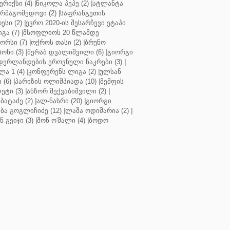
რიქსი (4)
|
ნიკოლა პეპე (2)
|
ატლანტა
ურმაგომედოვი (2)
|
საფრანგეთის
ესი (2)
|
ევრო 2020-ის შესარჩევი ეტაპი
გა (7)
|
მსოფლიოს 20 წლამდე
რსი (7)
|
ოქროს თასი (2)
|
ბრუნო
სონი (3)
|
მერაბ დვალიშვილი (6)
|
გიორგი
დერლანდების ეროვნული ნაკრები (3)
|
ა 1 (4)
|
კონფერენს ლიგა (2)
|
ულსან
 (6)
|
პარიზის ოლიმპიადა (10)
|
მემფის
ეტი (3)
|
ანზორ მექვაბიშვილი (2)
|
ბატაძე (2)
|
ალ-ნასრი (20)
|
გიორგი
აბა გოგლიჩიძე (12)
|
ლაშა ოდიშარია (2)
|
ნ გეიჯი (3)
|
შონ ო'მალი (4)
|
ბოდო