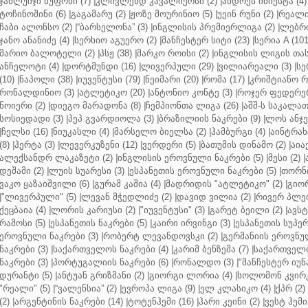
ჯანლუიჯი ბუფონი (7)
|
კლივლენდ კავალიერსი (2)
|
ანდრეს ინიესტა (4)
ტოჩინოშინი (6)
|
გაგამარუ (2)
|
ჟოზე მოურინიო (5)
|
უეინ რუნი (2)
|
რეალი 
ჩაბი ალონსო (2)
|
“ბარსელონა” (3)
|
ინგლისის პრემიერლიგა (2)
|
ლებრო
ჯანო ანანიძე (4)
|
სერხიო აგუერო (2)
|
მანჩესტერ სიტი (23)
|
სერია A (101
მარიო ბალოტელი (2)
|
პსჟ (38)
|
მარკო როისი (2)
|
ინგლისის ლიგის თასი
ანჩელოტი (4)
|
დორტმუნდი (16)
|
ლივერპული (29)
|
ვილიარეალი (3)
|
სე
(10)
|
ნაპოლი (38)
|
იუვენტუსი (79)
|
ნეიმარი (20)
|
რომა (17)
|
კრიშტიანო რ
რონალდინიო (3)
|
ატლეტიკო (20)
|
ანტონიო კონტე (3)
|
როჯერ ფედერერ
ნოიერი (2)
|
დიეგო მარადონა (8)
|
ჩემპიონთა ლიგა (26)
|
აშშ-ს საკალათ
სოსიედადი (3)
|
პეპ გვარდიოლა (3)
|
ბრაზილიის ნაკრები (9)
|
ლოს ანჯე
|
ჩელსი (16)
|
ნიუკასლი (4)
|
მარსელო ბიელსა (2)
|
ჰამბურგი (4)
|
აინტრახტ
(8)
|
ჰერტა (3)
|
ლევერკუზენი (12)
|
ვერდერი (5)
|
ბათუმის დინამო (2)
|
აიაქ
ალექსანდრ ლაკაზეტი (2)
|
ინგლისის ეროვნული ნაკრები (5)
|
მესი (2)
|
დეშამი (2)
|
ლუის სუარესი (3)
|
ესპანეთის ეროვნული ნაკრები (5)
|
თორნი
ვაკო ყაზაიშვილი (6)
|
გურამ კაშია (4)
|
მადრიდის "ატლეტიკო" (2)
|
გიორ
|
"ლივერპული" (5)
|
ლევან მჭედლიძე (2)
|
დავიდ ვილია (2)
|
რივერ პლეი
ქეცბაია (4)
|
ლორის კარიუსი (2)
|
"იუვენტუსი" (3)
|
გარეტ ბეილი (2)
|
ავსტ
რამოსი (5)
|
ესპანეთის ნაკრები (5)
|
კაირი ირვინგი (3)
|
ესპანეთის სუპერ
ეროვნული ნაკრები (3)
|
რობერტ ლევანდოვსკი (2)
|
გერმანიის ეროვნულ
ნაკრები (3)
|
საქართველოს ნაკრები (4)
|
კარიმ ბენზემა (7)
|
საქართველო
ნაკრები (3)
|
პორტუგალიის ნაკრები (6)
|
რონალდო (3)
|
"მანჩესტერ იუნ
დურანტი (5)
|
ანტუან გრიზმანი (2)
|
გიორგი ლორია (4)
|
სოლომონ კვირკ
"რეალი" (5)
|
“ვალენსია” (2)
|
ევროპა ლიგა (9)
|
ელ კლასიკო (4)
|
ქპრ (2)
(2)
|
არგენტინის ნაკრები (14)
|
ტოტენჰემი (16)
|
ჰარი კეინი (2)
|
ვესტ ჰემი 