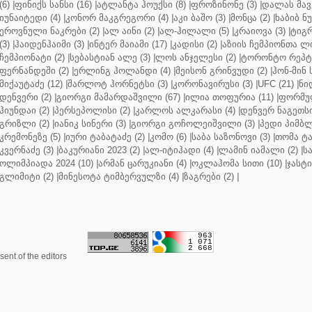
(6)
|
ფინიქს სანსი (16)
|
ატლანტა ჰოუქსი (8)
|
ფროზინონე (3)
|
დალას მავე
იუნაიტედი (4)
|
კონორ მაკგრეგორი (4)
|
აკი ბაშო (3)
|
მონცა (2)
|
ხაბიბ ნ
ეროვნული ნაკრები (2)
|
ალ აინი (2)
|
ალ-ჰილალი (5)
|
კრაიოვა (3)
|
ტიგრ
(3)
|
ჰაიდენჰაიმი (3)
|
ინტერ მაიამი (17)
|
კადისი (2)
|
აზიის ჩემპიონთა ლი
ჩემპიონატი (2)
|
სებასტიან ალე (3)
|
ლოს ანჯელესი (2)
|
ტორონტო რეპტო
ფერნანდეში (2)
|
ერლინგ ჰოლანდი (4)
|
მეისონ გრინვუდი (2)
|
ჰონ-მინ 
მიქაუტაძე (12)
|
შარლოტ ჰორნეტსი (3)
|
კორონავირუსი (3)
|
UFC (21)
|
ნი
დენვერი (2)
|
გიორგი მამარდაშვილი (67)
|
ილია თოფურია (11)
|
ფორმულ
ჰიუნდაი (2)
|
პერსეპოლისი (2)
|
კარლოს ალკარასი (4)
|
დენვერ ნაგეთსი
გრიზლი (2)
|
იანიკ სინერი (3)
|
გიორგი გოჩოლეიშვილი (3)
|
პედი პიმბლ
კრემონეზე (5)
|
იური ტაბატაძე (2)
|
კომო (6)
|
საბა საზონოვი (3)
|
თომა ტა
კვერნაძე (3)
|
ბაკურიანი 2023 (2)
|
ალ-იტიჰადი (4)
|
ლამინ იამალი (2)
|
ს
ოლიმპიადა 2024 (10)
|
არმან ცარუკიანი (4)
|
ოკლაჰომა სითი (10)
|
ჯასტი
გლიმიტი (2)
|
მინესოტა ტიმბერვულზი (4)
|
ზაგრები (2)
|
ent of the editors