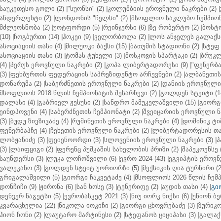
საუკეთესო გოლი (2)
|
"სუონსი" (2)
|
კოლუმბიის ეროვნული ნაკრები (2)
|
ანდერლეხტი (2)
|
ლონდონის "ჩელსი" (2)
|
მსოფლიო საკლუბო ჩემპიონა
მძლეოსნობა (2)
|
უოტფორდი (5)
|
რეინჯერსი (6)
|
ზე რობერტო (2)
|
ბოსტო
(10)
|
ჩოგბურთი (14)
|
ჰოკეი (9)
|
ველორბოლა (2)
|
ლოს ანჯელეს გალაქსი
ასოციაციის თასი (4)
|
მილუოკი ბაქსი (15)
|
ბათუმის სტადიონი (2)
|
სტეფ 
ასოციაციის თასი (3)
|
ტომას ტუხელი (3)
|
მოსკოვის სპარტაკი (2)
|
ბრუკლ
(4)
|
პერუს ეროვნული ნაკრები (2)
|
კოპა ლიბერტადორესი (9)
|
"ფენერბახ
(3)
|
ფეხბურთის ფედერაციის საპრეზიდენტო არჩევნები (2)
|
ალბანეთის
დონარუმა (2)
|
საბერძნეთის ეროვნული ნაკრები (2)
|
დანიის ეროვნული 
მსოფლიოს 2018 წლის ჩემპიონატის შესარჩევი (2)
|
გოლდენ სტეიტი (1
დალასი (4)
|
გაბრიელ ჟესუსი (2)
|
სანდრო მამუკელაშვილი (15)
|
გიორგი
ეინდჰოვენი (4)
|
საბერძნეთის ჩემპიონატი (2)
|
შვეიცარიის ეროვნული ნა
(3)
|
ბუდუ ზივზივაძე (4)
|
რუმინეთის ეროვნული ნაკრები (4)
|
დომინიკ ტიმ
ფენერბაჰჩე (4)
|
ჩეხეთის ეროვნული ნაკრები (2)
|
ლიბერტადორესის თას
ლობჟანიძე (3)
|
ფეიენოორდი (3)
|
სლოვენიის ეროვნული ნაკრები (3)
|
პ
(3)
|
ლაიფციგი (2)
|
ფერენც პუშკაშის სახელობის პრიზი (2)
|
შაპეკოენსე (
საუნდერსი (3)
|
ლუკა ლოჩოშვილი (6)
|
ევრო 2024 (43)
|
ეგვიპტის ეროვნ
ვალეკანო (3)
|
გოლდენ სტეიტ უორიორზი (5)
|
მექსიკის ღია ტურნირი (2
გრიგალაშვილი (5)
|
გიორგი ჩაკვეტაძე (4)
|
მსოფლიოს 2026 წლის ჩემპ
დონჩიჩი (9)
|
ჟირონა (6)
|
სან ხოსე (3)
|
ტენერიფე (2)
|
აუდის თასი (4)
|
გი
დენვერ ნაგეტსი (5)
|
ევრობასკეტ 2021 (3)
|
ნიუ იორკ ნიქსი (6)
|
უნიონ ბე
კვარაცხელია (22)
|
ნიკოლა იოკიჩი (2)
|
გიორგი ცხოვრებაძე (3)
|
ზურიკო
ჰიონ ჩონი (2)
|
ლაუტარო მარტინესი (2)
|
სტეფანოს ციციპასი (3)
|
გალაქს