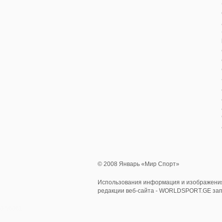
© 2008 Январь «Мир Спорт»
Использования информация и изображения
редакции веб-сайта - WORLDSPORT.GE за
0.56061