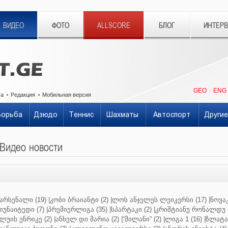
ВИДЕО
ФОТО
ALLSCORE
БЛОГ
ИНТЕР
GEO
ENG
ма
Редакция
Мобильная версия
Борьба
Дзюдо
Теннис
Шахматы
Автоспорт
Другие
Видео новости
არსენალი (19)
|
კობი ბრაიანტი (2)
|
ლოს ანჯელეს ლეიკერსი (17)
|
ნოვაკ
იუნაიტედი (7)
|
პრემიერლიგა (35)
|
სპარტაკი (2)
|
კრიშტიანუ რონალდუ (
ლუის ენრიკე (2)
|
ანხელ დი მარია (2)
|
“მილანი” (2)
|
ლიგა 1 (16)
|
ზლატან