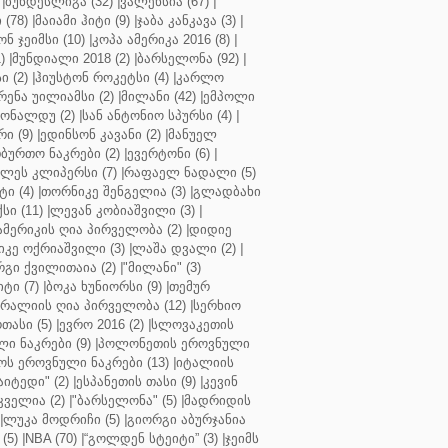
|
ბუნდესლიგა (32)
|
ვალენსია (67)
|
(78)
|
მაიამი ჰიტი (9)
|
ჯაბა კანკავა (3)
|
ნ ჯეიმსი (10)
|
კოპა ამერიკა 2016 (8)
|
)
|
მუნდიალი 2018 (2)
|
ბარსელონა (92)
|
 (2)
|
ჰიუსტონ როკეტსი (4)
|
კარლო
რენა უილიამსი (2)
|
მილანი (42)
|
ემპოლი
ონალდუ (2)
|
სან ანტონიო სპურსი (4)
|
ი (9)
|
ედინსონ კავანი (2)
|
მანუელ
ბურთო ნაკრები (2)
|
ევერტონი (6)
|
ლეს კლიპერსი (7)
|
რაფაელ ნადალი (5)
ი (4)
|
თორნიკე შენგელია (3)
|
გლადბახი
სი (11)
|
ლევან კობიაშვილი (3)
|
ამერიკის ღია პირველობა (2)
|
დიდიე
კე ოქრიაშვილი (3)
|
ლაშა დვალი (2)
|
გი ქვილითაია (2)
|
"მილანი" (3)
ტი (7)
|
ბოკა ხუნიორსი (9)
|
თემურ
რალიის ღია პირველობა (12)
|
სერხიო
თასი (5)
|
ევრო 2016 (2)
|
სლოვაკეთის
ი ნაკრები (9)
|
პოლონეთის ეროვნული
ს ეროვნული ნაკრები (13)
|
იტალიის
აიტედი" (2)
|
ესპანეთის თასი (9)
|
კევინ
ველია (2)
|
"ბარსელონა" (5)
|
მადრიდის
|
ლუკა მოდრიჩი (5)
|
გიორგი აბურჯანია
(5)
|
NBA (70)
|
“გოლდენ სტეიტი” (3)
|
ჯეიმს