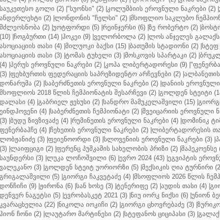
საუკეთესო გოლი (2)
|
"სუონსი" (2)
|
კოლუმბიის ეროვნული ნაკრები (2)
|
ანდერლეხტი (2)
|
ლონდონის "ჩელსი" (2)
|
მსოფლიო საკლუბო ჩემპიონა
მძლეოსნობა (2)
|
უოტფორდი (5)
|
რეინჯერსი (6)
|
ზე რობერტო (2)
|
ბოსტო
(10)
|
ჩოგბურთი (14)
|
ჰოკეი (9)
|
ველორბოლა (2)
|
ლოს ანჯელეს გალაქსი
ასოციაციის თასი (4)
|
მილუოკი ბაქსი (15)
|
ბათუმის სტადიონი (2)
|
სტეფ 
ასოციაციის თასი (3)
|
ტომას ტუხელი (3)
|
მოსკოვის სპარტაკი (2)
|
ბრუკლ
(4)
|
პერუს ეროვნული ნაკრები (2)
|
კოპა ლიბერტადორესი (9)
|
"ფენერბახ
(3)
|
ფეხბურთის ფედერაციის საპრეზიდენტო არჩევნები (2)
|
ალბანეთის
დონარუმა (2)
|
საბერძნეთის ეროვნული ნაკრები (2)
|
დანიის ეროვნული 
მსოფლიოს 2018 წლის ჩემპიონატის შესარჩევი (2)
|
გოლდენ სტეიტი (1
დალასი (4)
|
გაბრიელ ჟესუსი (2)
|
სანდრო მამუკელაშვილი (15)
|
გიორგი
ეინდჰოვენი (4)
|
საბერძნეთის ჩემპიონატი (2)
|
შვეიცარიის ეროვნული ნა
(3)
|
ბუდუ ზივზივაძე (4)
|
რუმინეთის ეროვნული ნაკრები (4)
|
დომინიკ ტიმ
ფენერბაჰჩე (4)
|
ჩეხეთის ეროვნული ნაკრები (2)
|
ლიბერტადორესის თას
ლობჟანიძე (3)
|
ფეიენოორდი (3)
|
სლოვენიის ეროვნული ნაკრები (3)
|
პ
(3)
|
ლაიფციგი (2)
|
ფერენც პუშკაშის სახელობის პრიზი (2)
|
შაპეკოენსე (
საუნდერსი (3)
|
ლუკა ლოჩოშვილი (6)
|
ევრო 2024 (43)
|
ეგვიპტის ეროვნ
ვალეკანო (3)
|
გოლდენ სტეიტ უორიორზი (5)
|
მექსიკის ღია ტურნირი (2
გრიგალაშვილი (5)
|
გიორგი ჩაკვეტაძე (4)
|
მსოფლიოს 2026 წლის ჩემპ
დონჩიჩი (9)
|
ჟირონა (6)
|
სან ხოსე (3)
|
ტენერიფე (2)
|
აუდის თასი (4)
|
გი
დენვერ ნაგეტსი (5)
|
ევრობასკეტ 2021 (3)
|
ნიუ იორკ ნიქსი (6)
|
უნიონ ბე
კვარაცხელია (22)
|
ნიკოლა იოკიჩი (2)
|
გიორგი ცხოვრებაძე (3)
|
ზურიკო
ჰიონ ჩონი (2)
|
ლაუტარო მარტინესი (2)
|
სტეფანოს ციციპასი (3)
|
გალაქს