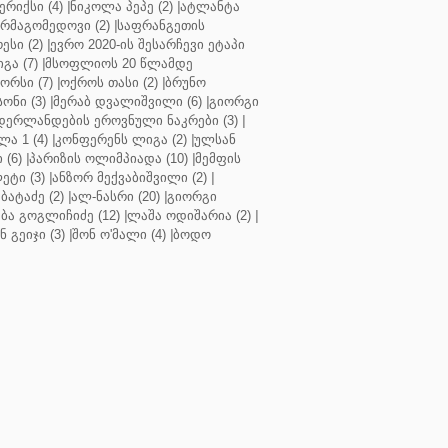
რიქსი (4)
|
ნიკოლა პეპე (2)
|
ატლანტა
ურმაგომედოვი (2)
|
საფრანგეთის
ესი (2)
|
ევრო 2020-ის შესარჩევი ეტაპი
გა (7)
|
მსოფლიოს 20 წლამდე
რსი (7)
|
ოქროს თასი (2)
|
ბრუნო
სონი (3)
|
მერაბ დვალიშვილი (6)
|
გიორგი
დერლანდების ეროვნული ნაკრები (3)
|
ა 1 (4)
|
კონფერენს ლიგა (2)
|
ულსან
 (6)
|
პარიზის ოლიმპიადა (10)
|
მემფის
ეტი (3)
|
ანზორ მექვაბიშვილი (2)
|
ბატაძე (2)
|
ალ-ნასრი (20)
|
გიორგი
აბა გოგლიჩიძე (12)
|
ლაშა ოდიშარია (2)
|
ნ გეიჯი (3)
|
შონ ო'მალი (4)
|
ბოდო