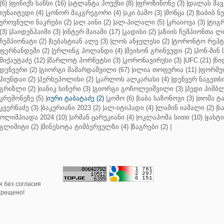
(6)
|
ფინიქს სანსი (16)
|
ატლანტა ჰოუქსი (8)
|
ფროზინონე (3)
|
დალას მავე
იუნაიტედი (4)
|
კონორ მაკგრეგორი (4)
|
აკი ბაშო (3)
|
მონცა (2)
|
ხაბიბ ნ
ეროვნული ნაკრები (2)
|
ალ აინი (2)
|
ალ-ჰილალი (5)
|
კრაიოვა (3)
|
ტიგრ
(3)
|
ჰაიდენჰაიმი (3)
|
ინტერ მაიამი (17)
|
კადისი (2)
|
აზიის ჩემპიონთა ლი
ჩემპიონატი (2)
|
სებასტიან ალე (3)
|
ლოს ანჯელესი (2)
|
ტორონტო რეპტო
ფერნანდეში (2)
|
ერლინგ ჰოლანდი (4)
|
მეისონ გრინვუდი (2)
|
ჰონ-მინ 
მიქაუტაძე (12)
|
შარლოტ ჰორნეტსი (3)
|
კორონავირუსი (3)
|
UFC (21)
|
ნი
დენვერი (2)
|
გიორგი მამარდაშვილი (67)
|
ილია თოფურია (11)
|
ფორმულ
ჰიუნდაი (2)
|
პერსეპოლისი (2)
|
კარლოს ალკარასი (4)
|
დენვერ ნაგეთსი
გრიზლი (2)
|
იანიკ სინერი (3)
|
გიორგი გოჩოლეიშვილი (3)
|
პედი პიმბლ
კრემონეზე (5)
|
იური ტაბატაძე (2)
|
კომო (6)
|
საბა საზონოვი (3)
|
თომა ტა
კვერნაძე (3)
|
ბაკურიანი 2023 (2)
|
ალ-იტიჰადი (4)
|
ლამინ იამალი (2)
|
ს
ოლიმპიადა 2024 (10)
|
არმან ცარუკიანი (4)
|
ოკლაჰომა სითი (10)
|
ჯასტი
გლიმიტი (2)
|
მინესოტა ტიმბერვულზი (4)
|
ზაგრები (2)
|
 без согласия
прещено!