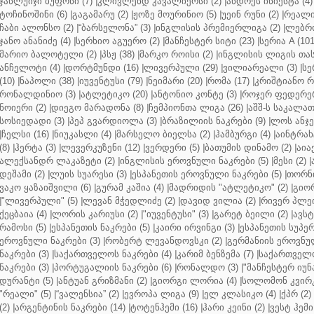
ჯანლუიჯი ბუფონი (7)
|
კლივლენდ კავალიერსი (2)
|
ანდრეს ინიესტა (4)
ტოჩინოშინი (6)
|
გაგამარუ (2)
|
ჟოზე მოურინიო (5)
|
უეინ რუნი (2)
|
რეალი 
ჩაბი ალონსო (2)
|
“ბარსელონა” (3)
|
ინგლისის პრემიერლიგა (2)
|
ლებრო
ჯანო ანანიძე (4)
|
სერხიო აგუერო (2)
|
მანჩესტერ სიტი (23)
|
სერია A (101
მარიო ბალოტელი (2)
|
პსჟ (38)
|
მარკო როისი (2)
|
ინგლისის ლიგის თასი
ანჩელოტი (4)
|
დორტმუნდი (16)
|
ლივერპული (29)
|
ვილიარეალი (3)
|
სე
(10)
|
ნაპოლი (38)
|
იუვენტუსი (79)
|
ნეიმარი (20)
|
რომა (17)
|
კრიშტიანო რ
რონალდინიო (3)
|
ატლეტიკო (20)
|
ანტონიო კონტე (3)
|
როჯერ ფედერერ
ნოიერი (2)
|
დიეგო მარადონა (8)
|
ჩემპიონთა ლიგა (26)
|
აშშ-ს საკალათ
სოსიედადი (3)
|
პეპ გვარდიოლა (3)
|
ბრაზილიის ნაკრები (9)
|
ლოს ანჯე
|
ჩელსი (16)
|
ნიუკასლი (4)
|
მარსელო ბიელსა (2)
|
ჰამბურგი (4)
|
აინტრახტ
(8)
|
ჰერტა (3)
|
ლევერკუზენი (12)
|
ვერდერი (5)
|
ბათუმის დინამო (2)
|
აიაქ
ალექსანდრ ლაკაზეტი (2)
|
ინგლისის ეროვნული ნაკრები (5)
|
მესი (2)
|
დეშამი (2)
|
ლუის სუარესი (3)
|
ესპანეთის ეროვნული ნაკრები (5)
|
თორნი
ვაკო ყაზაიშვილი (6)
|
გურამ კაშია (4)
|
მადრიდის "ატლეტიკო" (2)
|
გიორ
|
"ლივერპული" (5)
|
ლევან მჭედლიძე (2)
|
დავიდ ვილია (2)
|
რივერ პლეი
ქეცბაია (4)
|
ლორის კარიუსი (2)
|
"იუვენტუსი" (3)
|
გარეტ ბეილი (2)
|
ავსტ
რამოსი (5)
|
ესპანეთის ნაკრები (5)
|
კაირი ირვინგი (3)
|
ესპანეთის სუპერ
ეროვნული ნაკრები (3)
|
რობერტ ლევანდოვსკი (2)
|
გერმანიის ეროვნულ
ნაკრები (3)
|
საქართველოს ნაკრები (4)
|
კარიმ ბენზემა (7)
|
საქართველო
ნაკრები (3)
|
პორტუგალიის ნაკრები (6)
|
რონალდო (3)
|
"მანჩესტერ იუნ
დურანტი (5)
|
ანტუან გრიზმანი (2)
|
გიორგი ლორია (4)
|
სოლომონ კვირკ
"რეალი" (5)
|
“ვალენსია” (2)
|
ევროპა ლიგა (9)
|
ელ კლასიკო (4)
|
ქპრ (2)
(2)
|
არგენტინის ნაკრები (14)
|
ტოტენჰემი (16)
|
ჰარი კეინი (2)
|
ვესტ ჰემი 