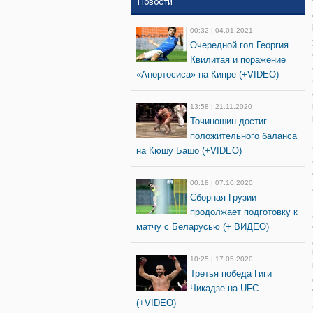
Новости
00:32 | 04.01.2021
Очередной гол Георгия
Квилитая и поражение
«Анортосиса» на Кипре (+VIDEO)
13:58 | 21.11.2020
Точиношин достиг
положительного баланса
на Кюшу Башо (+VIDEO)
00:18 | 07.10.2020
Сборная Грузии
продолжает подготовку к
матчу с Беларусью (+ ВИДЕО)
10:25 | 17.05.2020
Третья победа Гиги
Чикадзе на UFC
(+VIDEO)