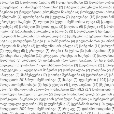
ჰარდენი (2)
|
მადრიდის რეალი (9)
|
კლეი ტომპსონი (2)
|
ალვარო მორატ
ფედერაცია (2)
|
მიუნხენის "ბაიერნი" (2)
|
იტალიის ეროვნული ნაკრები (
ნაკრები (2)
|
შოტლანდიის ეროვნული ნაკრები (4)
|
პორტუგალიის ეროვნ
ბეშიქთაში (4)
|
ფიორენტინა (9)
|
სევილია (7)
|
ატალანტა (15)
|
სადიო მანე
ეროვნული ნაკრები (3)
|
ლილი (4)
|
უეფა-ს ჩემპიონთა ლიგა (3)
|
ლაციო 
უდინეზე (6)
|
მარსელი (6)
|
ედინ ჯეკო (2)
|
ბილბაო (6)
|
ბენფიკა (4)
|
სპორტ
ვიერი (2)
|
არგენტინის ეროვნული ნაკრები (3)
|
საფრანგეთის ნაკრები (
ინგლისის სუპერთასი (3)
|
ასტონ ვილა (5)
|
ლესტერი (6)
|
ერედივიზიონი 
სიტი (2)
|
ორლანდო მეჯიქი (13)
|
სამპდორია (4)
|
გალათასარაი (4)
|
ბრაზ
ინგლისის ნაკრები (3)
|
ლონდონის არსენალი (2)
|
სანტოსი (11)
|
ორლანდ
(2)
|
ლევანტე (5)
|
ევროლიგა (8)
|
რაგბი (18)
|
ჯენოა (3)
|
სან ანტონიო (3)
|
(2)
|
ინდიანა პეისერსი (12)
|
ურუგვაის ეროვნული ნაკრები (3)
|
ბოლონია 
|
ალმერია (3)
|
გრანადა (3)
|
თურქეთის ეროვნული ნაკრები (5)
|
ნაცუ ბაშო
სელტიკი (5)
|
ტორინო (4)
|
ლეონარდო ბონუჩი (3)
|
ხელბურთი (2)
|
პორტლ
ატლეტიკო (2)
|
ატლეტიკო მინეირო (2)
|
ჟორდი ალბა (2)
|
რაფინია (2)
|
სპალეტი (2)
|
მანჩესტერი (17)
|
გიორგი შერმადინი (3)
|
ტორონტო (3)
|
ან
მსოფლიოს 2018 წლის ჩემპიონატი (7)
|
ნანტი (2)
|
ფეხბურთი (1194)
|
ამე
მსოფლიო ჩემპიონატი (3)
|
სენტ ეტიენი (4)
|
კალათბურთი (54)
|
მექსიკის
პაოკ (2)
|
მსოფლიოს საკლუბო ჩემპიონატი (28)
|
MLS (17)
|
ხორვატიის ე
ეროვნული ნაკრები (3)
|
კიევო (2)
|
ქალთა ჩემპიონთა ლიგა (2)
|
კიევის 
|
ხორვატიის ნაკრები (2)
|
ბელგიის ეროვნული ნაკრები (3)
|
სერბეთის ერ
თავისუფალი ჭიდაობა (15)
|
ფლუმინენსე (3)
|
გერმანიის თასი (10)
|
უიგა
მსოფლიოს 2022 წლის ჩემპიონატი (3)
|
რიუ ავე (2)
|
დინამო თბილისი (5
აჰლი (4)
|
როლან გაროსი (3)
|
მემფისი (2)
|
“ტორონტო” (2)
|
კოპა ამერიკა