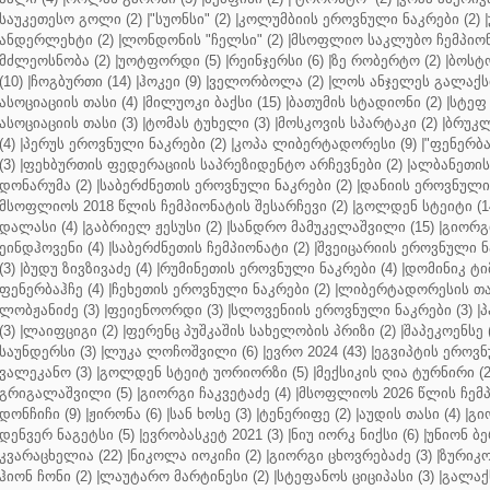
საუკეთესო გოლი (2)
|
"სუონსი" (2)
|
კოლუმბიის ეროვნული ნაკრები (2)
|
ანდერლეხტი (2)
|
ლონდონის "ჩელსი" (2)
|
მსოფლიო საკლუბო ჩემპიონა
მძლეოსნობა (2)
|
უოტფორდი (5)
|
რეინჯერსი (6)
|
ზე რობერტო (2)
|
ბოსტო
(10)
|
ჩოგბურთი (14)
|
ჰოკეი (9)
|
ველორბოლა (2)
|
ლოს ანჯელეს გალაქსი
ასოციაციის თასი (4)
|
მილუოკი ბაქსი (15)
|
ბათუმის სტადიონი (2)
|
სტეფ 
ასოციაციის თასი (3)
|
ტომას ტუხელი (3)
|
მოსკოვის სპარტაკი (2)
|
ბრუკლ
(4)
|
პერუს ეროვნული ნაკრები (2)
|
კოპა ლიბერტადორესი (9)
|
"ფენერბახ
(3)
|
ფეხბურთის ფედერაციის საპრეზიდენტო არჩევნები (2)
|
ალბანეთის
დონარუმა (2)
|
საბერძნეთის ეროვნული ნაკრები (2)
|
დანიის ეროვნული 
მსოფლიოს 2018 წლის ჩემპიონატის შესარჩევი (2)
|
გოლდენ სტეიტი (1
დალასი (4)
|
გაბრიელ ჟესუსი (2)
|
სანდრო მამუკელაშვილი (15)
|
გიორგი
ეინდჰოვენი (4)
|
საბერძნეთის ჩემპიონატი (2)
|
შვეიცარიის ეროვნული ნა
(3)
|
ბუდუ ზივზივაძე (4)
|
რუმინეთის ეროვნული ნაკრები (4)
|
დომინიკ ტიმ
ფენერბაჰჩე (4)
|
ჩეხეთის ეროვნული ნაკრები (2)
|
ლიბერტადორესის თას
ლობჟანიძე (3)
|
ფეიენოორდი (3)
|
სლოვენიის ეროვნული ნაკრები (3)
|
პ
(3)
|
ლაიფციგი (2)
|
ფერენც პუშკაშის სახელობის პრიზი (2)
|
შაპეკოენსე (
საუნდერსი (3)
|
ლუკა ლოჩოშვილი (6)
|
ევრო 2024 (43)
|
ეგვიპტის ეროვნ
ვალეკანო (3)
|
გოლდენ სტეიტ უორიორზი (5)
|
მექსიკის ღია ტურნირი (2
გრიგალაშვილი (5)
|
გიორგი ჩაკვეტაძე (4)
|
მსოფლიოს 2026 წლის ჩემპ
დონჩიჩი (9)
|
ჟირონა (6)
|
სან ხოსე (3)
|
ტენერიფე (2)
|
აუდის თასი (4)
|
გი
დენვერ ნაგეტსი (5)
|
ევრობასკეტ 2021 (3)
|
ნიუ იორკ ნიქსი (6)
|
უნიონ ბე
კვარაცხელია (22)
|
ნიკოლა იოკიჩი (2)
|
გიორგი ცხოვრებაძე (3)
|
ზურიკო
ჰიონ ჩონი (2)
|
ლაუტარო მარტინესი (2)
|
სტეფანოს ციციპასი (3)
|
გალაქს