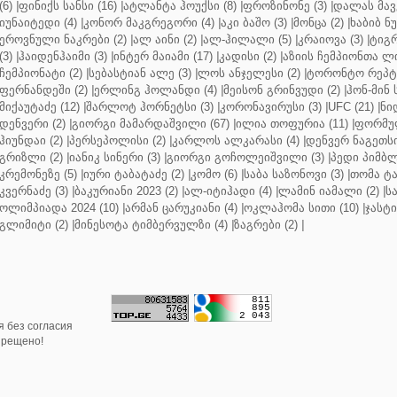
(6)
|
ფინიქს სანსი (16)
|
ატლანტა ჰოუქსი (8)
|
ფროზინონე (3)
|
დალას მავე
იუნაიტედი (4)
|
კონორ მაკგრეგორი (4)
|
აკი ბაშო (3)
|
მონცა (2)
|
ხაბიბ ნ
ეროვნული ნაკრები (2)
|
ალ აინი (2)
|
ალ-ჰილალი (5)
|
კრაიოვა (3)
|
ტიგრ
(3)
|
ჰაიდენჰაიმი (3)
|
ინტერ მაიამი (17)
|
კადისი (2)
|
აზიის ჩემპიონთა ლი
ჩემპიონატი (2)
|
სებასტიან ალე (3)
|
ლოს ანჯელესი (2)
|
ტორონტო რეპტო
ფერნანდეში (2)
|
ერლინგ ჰოლანდი (4)
|
მეისონ გრინვუდი (2)
|
ჰონ-მინ 
მიქაუტაძე (12)
|
შარლოტ ჰორნეტსი (3)
|
კორონავირუსი (3)
|
UFC (21)
|
ნი
დენვერი (2)
|
გიორგი მამარდაშვილი (67)
|
ილია თოფურია (11)
|
ფორმულ
ჰიუნდაი (2)
|
პერსეპოლისი (2)
|
კარლოს ალკარასი (4)
|
დენვერ ნაგეთსი
გრიზლი (2)
|
იანიკ სინერი (3)
|
გიორგი გოჩოლეიშვილი (3)
|
პედი პიმბლ
კრემონეზე (5)
|
იური ტაბატაძე (2)
|
კომო (6)
|
საბა საზონოვი (3)
|
თომა ტა
კვერნაძე (3)
|
ბაკურიანი 2023 (2)
|
ალ-იტიჰადი (4)
|
ლამინ იამალი (2)
|
ს
ოლიმპიადა 2024 (10)
|
არმან ცარუკიანი (4)
|
ოკლაჰომა სითი (10)
|
ჯასტი
გლიმიტი (2)
|
მინესოტა ტიმბერვულზი (4)
|
ზაგრები (2)
|
 без согласия
прещено!