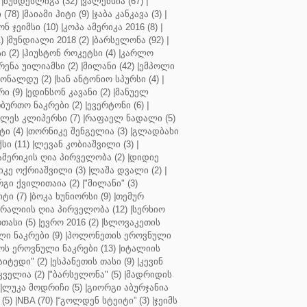
|
ბუნდესლიგა (32)
|
ვალენსია (67)
|
(78)
|
მაიამი ჰიტი (9)
|
ჯაბა კანკავა (3)
|
ნ ჯეიმსი (10)
|
კოპა ამერიკა 2016 (8)
|
)
|
მუნდიალი 2018 (2)
|
ბარსელონა (92)
|
 (2)
|
ჰიუსტონ როკეტსი (4)
|
კარლო
რენა უილიამსი (2)
|
მილანი (42)
|
ემპოლი
ონალდუ (2)
|
სან ანტონიო სპურსი (4)
|
ი (9)
|
ედინსონ კავანი (2)
|
მანუელ
ბურთო ნაკრები (2)
|
ევერტონი (6)
|
ლეს კლიპერსი (7)
|
რაფაელ ნადალი (5)
ი (4)
|
თორნიკე შენგელია (3)
|
გლადბახი
სი (11)
|
ლევან კობიაშვილი (3)
|
ამერიკის ღია პირველობა (2)
|
დიდიე
კე ოქრიაშვილი (3)
|
ლაშა დვალი (2)
|
გი ქვილითაია (2)
|
"მილანი" (3)
ტი (7)
|
ბოკა ხუნიორსი (9)
|
თემურ
რალიის ღია პირველობა (12)
|
სერხიო
თასი (5)
|
ევრო 2016 (2)
|
სლოვაკეთის
ი ნაკრები (9)
|
პოლონეთის ეროვნული
ს ეროვნული ნაკრები (13)
|
იტალიის
აიტედი" (2)
|
ესპანეთის თასი (9)
|
კევინ
ველია (2)
|
"ბარსელონა" (5)
|
მადრიდის
|
ლუკა მოდრიჩი (5)
|
გიორგი აბურჯანია
(5)
|
NBA (70)
|
“გოლდენ სტეიტი” (3)
|
ჯეიმს