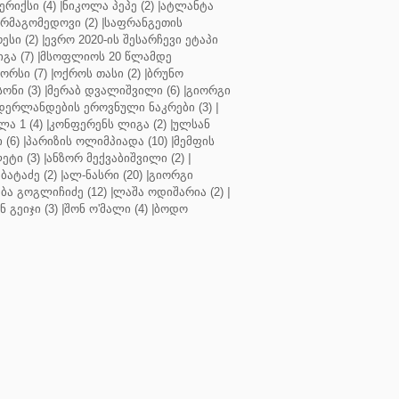
რიქსი (4)
|
ნიკოლა პეპე (2)
|
ატლანტა
ურმაგომედოვი (2)
|
საფრანგეთის
ესი (2)
|
ევრო 2020-ის შესარჩევი ეტაპი
გა (7)
|
მსოფლიოს 20 წლამდე
რსი (7)
|
ოქროს თასი (2)
|
ბრუნო
სონი (3)
|
მერაბ დვალიშვილი (6)
|
გიორგი
დერლანდების ეროვნული ნაკრები (3)
|
ა 1 (4)
|
კონფერენს ლიგა (2)
|
ულსან
 (6)
|
პარიზის ოლიმპიადა (10)
|
მემფის
ეტი (3)
|
ანზორ მექვაბიშვილი (2)
|
ბატაძე (2)
|
ალ-ნასრი (20)
|
გიორგი
აბა გოგლიჩიძე (12)
|
ლაშა ოდიშარია (2)
|
ნ გეიჯი (3)
|
შონ ო'მალი (4)
|
ბოდო