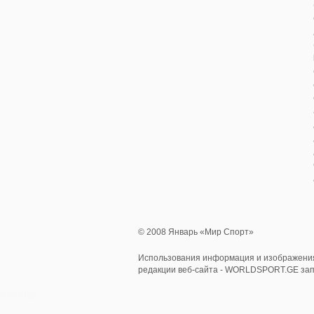
© 2008 Январь «Мир Спорт»
Использования информация и изображения
редакции веб-сайта - WORLDSPORT.GE за
0.633082