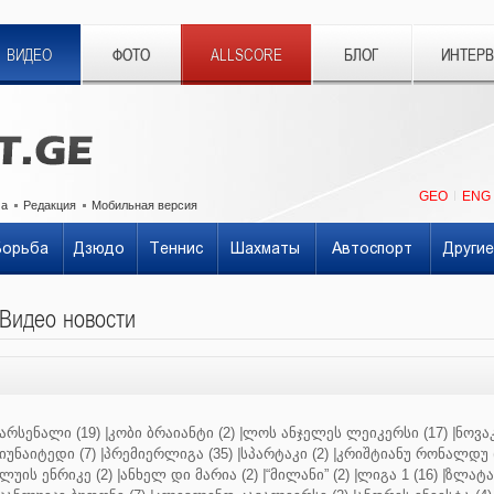
ВИДЕО
ФОТО
ALLSCORE
БЛОГ
ИНТЕР
GEO
ENG
ма
Редакция
Мобильная версия
Борьба
Дзюдо
Теннис
Шахматы
Автоспорт
Другие
Видео новости
არსენალი (19)
|
კობი ბრაიანტი (2)
|
ლოს ანჯელეს ლეიკერსი (17)
|
ნოვაკ
იუნაიტედი (7)
|
პრემიერლიგა (35)
|
სპარტაკი (2)
|
კრიშტიანუ რონალდუ (
ლუის ენრიკე (2)
|
ანხელ დი მარია (2)
|
“მილანი” (2)
|
ლიგა 1 (16)
|
ზლატან