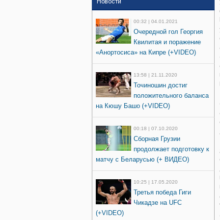
Новости
00:32 | 04.01.2021
Очередной гол Георгия
Квилитая и поражение
«Анортосиса» на Кипре (+VIDEO)
13:58 | 21.11.2020
Точиношин достиг
положительного баланса
на Кюшу Башо (+VIDEO)
00:18 | 07.10.2020
Сборная Грузии
продолжает подготовку к
матчу с Беларусью (+ ВИДЕО)
10:25 | 17.05.2020
Третья победа Гиги
Чикадзе на UFC
(+VIDEO)