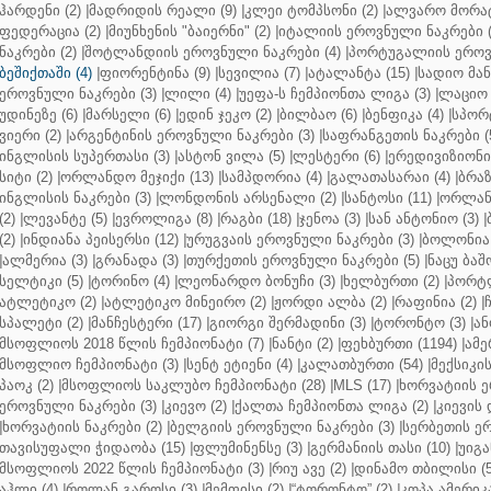
ჰარდენი (2)
|
მადრიდის რეალი (9)
|
კლეი ტომპსონი (2)
|
ალვარო მორატ
ფედერაცია (2)
|
მიუნხენის "ბაიერნი" (2)
|
იტალიის ეროვნული ნაკრები (
ნაკრები (2)
|
შოტლანდიის ეროვნული ნაკრები (4)
|
პორტუგალიის ეროვნ
ბეშიქთაში (4)
|
ფიორენტინა (9)
|
სევილია (7)
|
ატალანტა (15)
|
სადიო მანე
ეროვნული ნაკრები (3)
|
ლილი (4)
|
უეფა-ს ჩემპიონთა ლიგა (3)
|
ლაციო 
უდინეზე (6)
|
მარსელი (6)
|
ედინ ჯეკო (2)
|
ბილბაო (6)
|
ბენფიკა (4)
|
სპორტ
ვიერი (2)
|
არგენტინის ეროვნული ნაკრები (3)
|
საფრანგეთის ნაკრები (
ინგლისის სუპერთასი (3)
|
ასტონ ვილა (5)
|
ლესტერი (6)
|
ერედივიზიონი 
სიტი (2)
|
ორლანდო მეჯიქი (13)
|
სამპდორია (4)
|
გალათასარაი (4)
|
ბრაზ
ინგლისის ნაკრები (3)
|
ლონდონის არსენალი (2)
|
სანტოსი (11)
|
ორლანდ
(2)
|
ლევანტე (5)
|
ევროლიგა (8)
|
რაგბი (18)
|
ჯენოა (3)
|
სან ანტონიო (3)
|
(2)
|
ინდიანა პეისერსი (12)
|
ურუგვაის ეროვნული ნაკრები (3)
|
ბოლონია 
|
ალმერია (3)
|
გრანადა (3)
|
თურქეთის ეროვნული ნაკრები (5)
|
ნაცუ ბაშო
სელტიკი (5)
|
ტორინო (4)
|
ლეონარდო ბონუჩი (3)
|
ხელბურთი (2)
|
პორტლ
ატლეტიკო (2)
|
ატლეტიკო მინეირო (2)
|
ჟორდი ალბა (2)
|
რაფინია (2)
|
სპალეტი (2)
|
მანჩესტერი (17)
|
გიორგი შერმადინი (3)
|
ტორონტო (3)
|
ან
მსოფლიოს 2018 წლის ჩემპიონატი (7)
|
ნანტი (2)
|
ფეხბურთი (1194)
|
ამე
მსოფლიო ჩემპიონატი (3)
|
სენტ ეტიენი (4)
|
კალათბურთი (54)
|
მექსიკის
პაოკ (2)
|
მსოფლიოს საკლუბო ჩემპიონატი (28)
|
MLS (17)
|
ხორვატიის ე
ეროვნული ნაკრები (3)
|
კიევო (2)
|
ქალთა ჩემპიონთა ლიგა (2)
|
კიევის 
|
ხორვატიის ნაკრები (2)
|
ბელგიის ეროვნული ნაკრები (3)
|
სერბეთის ერ
თავისუფალი ჭიდაობა (15)
|
ფლუმინენსე (3)
|
გერმანიის თასი (10)
|
უიგა
მსოფლიოს 2022 წლის ჩემპიონატი (3)
|
რიუ ავე (2)
|
დინამო თბილისი (5
აჰლი (4)
|
როლან გაროსი (3)
|
მემფისი (2)
|
“ტორონტო” (2)
|
კოპა ამერიკა