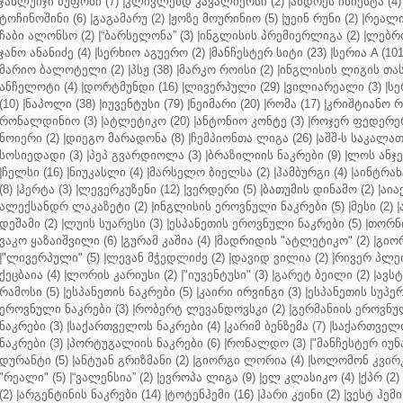
ჯანლუიჯი ბუფონი (7)
|
კლივლენდ კავალიერსი (2)
|
ანდრეს ინიესტა (4)
ტოჩინოშინი (6)
|
გაგამარუ (2)
|
ჟოზე მოურინიო (5)
|
უეინ რუნი (2)
|
რეალი 
ჩაბი ალონსო (2)
|
“ბარსელონა” (3)
|
ინგლისის პრემიერლიგა (2)
|
ლებრო
ჯანო ანანიძე (4)
|
სერხიო აგუერო (2)
|
მანჩესტერ სიტი (23)
|
სერია A (101
მარიო ბალოტელი (2)
|
პსჟ (38)
|
მარკო როისი (2)
|
ინგლისის ლიგის თასი
ანჩელოტი (4)
|
დორტმუნდი (16)
|
ლივერპული (29)
|
ვილიარეალი (3)
|
სე
(10)
|
ნაპოლი (38)
|
იუვენტუსი (79)
|
ნეიმარი (20)
|
რომა (17)
|
კრიშტიანო რ
რონალდინიო (3)
|
ატლეტიკო (20)
|
ანტონიო კონტე (3)
|
როჯერ ფედერერ
ნოიერი (2)
|
დიეგო მარადონა (8)
|
ჩემპიონთა ლიგა (26)
|
აშშ-ს საკალათ
სოსიედადი (3)
|
პეპ გვარდიოლა (3)
|
ბრაზილიის ნაკრები (9)
|
ლოს ანჯე
|
ჩელსი (16)
|
ნიუკასლი (4)
|
მარსელო ბიელსა (2)
|
ჰამბურგი (4)
|
აინტრახტ
(8)
|
ჰერტა (3)
|
ლევერკუზენი (12)
|
ვერდერი (5)
|
ბათუმის დინამო (2)
|
აიაქ
ალექსანდრ ლაკაზეტი (2)
|
ინგლისის ეროვნული ნაკრები (5)
|
მესი (2)
|
დეშამი (2)
|
ლუის სუარესი (3)
|
ესპანეთის ეროვნული ნაკრები (5)
|
თორნი
ვაკო ყაზაიშვილი (6)
|
გურამ კაშია (4)
|
მადრიდის "ატლეტიკო" (2)
|
გიორ
|
"ლივერპული" (5)
|
ლევან მჭედლიძე (2)
|
დავიდ ვილია (2)
|
რივერ პლეი
ქეცბაია (4)
|
ლორის კარიუსი (2)
|
"იუვენტუსი" (3)
|
გარეტ ბეილი (2)
|
ავსტ
რამოსი (5)
|
ესპანეთის ნაკრები (5)
|
კაირი ირვინგი (3)
|
ესპანეთის სუპერ
ეროვნული ნაკრები (3)
|
რობერტ ლევანდოვსკი (2)
|
გერმანიის ეროვნულ
ნაკრები (3)
|
საქართველოს ნაკრები (4)
|
კარიმ ბენზემა (7)
|
საქართველო
ნაკრები (3)
|
პორტუგალიის ნაკრები (6)
|
რონალდო (3)
|
"მანჩესტერ იუნ
დურანტი (5)
|
ანტუან გრიზმანი (2)
|
გიორგი ლორია (4)
|
სოლომონ კვირკ
"რეალი" (5)
|
“ვალენსია” (2)
|
ევროპა ლიგა (9)
|
ელ კლასიკო (4)
|
ქპრ (2)
(2)
|
არგენტინის ნაკრები (14)
|
ტოტენჰემი (16)
|
ჰარი კეინი (2)
|
ვესტ ჰემი 