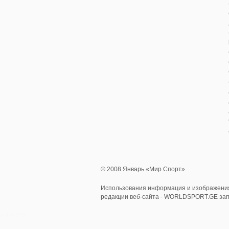
© 2008 Январь «Мир Спорт»
Использования информация и изображения
редакции веб-сайта - WORLDSPORT.GE за
0.480286