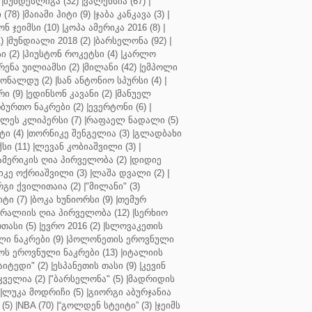
|
ბუნდესლიგა (32)
|
ვალენსია (67)
|
(78)
|
მაიამი ჰიტი (9)
|
ჯაბა კანკავა (3)
|
ნ ჯეიმსი (10)
|
კოპა ამერიკა 2016 (8)
|
)
|
მუნდიალი 2018 (2)
|
ბარსელონა (92)
|
 (2)
|
ჰიუსტონ როკეტსი (4)
|
კარლო
რენა უილიამსი (2)
|
მილანი (42)
|
ემპოლი
ონალდუ (2)
|
სან ანტონიო სპურსი (4)
|
ი (9)
|
ედინსონ კავანი (2)
|
მანუელ
ბურთო ნაკრები (2)
|
ევერტონი (6)
|
ლეს კლიპერსი (7)
|
რაფაელ ნადალი (5)
ი (4)
|
თორნიკე შენგელია (3)
|
გლადბახი
სი (11)
|
ლევან კობიაშვილი (3)
|
ამერიკის ღია პირველობა (2)
|
დიდიე
კე ოქრიაშვილი (3)
|
ლაშა დვალი (2)
|
გი ქვილითაია (2)
|
"მილანი" (3)
ტი (7)
|
ბოკა ხუნიორსი (9)
|
თემურ
რალიის ღია პირველობა (12)
|
სერხიო
თასი (5)
|
ევრო 2016 (2)
|
სლოვაკეთის
ი ნაკრები (9)
|
პოლონეთის ეროვნული
ს ეროვნული ნაკრები (13)
|
იტალიის
აიტედი" (2)
|
ესპანეთის თასი (9)
|
კევინ
ველია (2)
|
"ბარსელონა" (5)
|
მადრიდის
|
ლუკა მოდრიჩი (5)
|
გიორგი აბურჯანია
(5)
|
NBA (70)
|
“გოლდენ სტეიტი” (3)
|
ჯეიმს