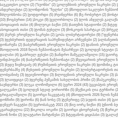
საუკეთესო გოლი (2)
|
"სუონსი" (2)
|
კოლუმბიის ეროვნული ნაკრები (2)
|
ანდერლეხტი (2)
|
ლონდონის "ჩელსი" (2)
|
მსოფლიო საკლუბო ჩემპიონა
მძლეოსნობა (2)
|
უოტფორდი (5)
|
რეინჯერსი (6)
|
ზე რობერტო (2)
|
ბოსტო
(10)
|
ჩოგბურთი (14)
|
ჰოკეი (9)
|
ველორბოლა (2)
|
ლოს ანჯელეს გალაქსი
ასოციაციის თასი (4)
|
მილუოკი ბაქსი (15)
|
ბათუმის სტადიონი (2)
|
სტეფ 
ასოციაციის თასი (3)
|
ტომას ტუხელი (3)
|
მოსკოვის სპარტაკი (2)
|
ბრუკლ
(4)
|
პერუს ეროვნული ნაკრები (2)
|
კოპა ლიბერტადორესი (9)
|
"ფენერბახ
(3)
|
ფეხბურთის ფედერაციის საპრეზიდენტო არჩევნები (2)
|
ალბანეთის
დონარუმა (2)
|
საბერძნეთის ეროვნული ნაკრები (2)
|
დანიის ეროვნული 
მსოფლიოს 2018 წლის ჩემპიონატის შესარჩევი (2)
|
გოლდენ სტეიტი (1
დალასი (4)
|
გაბრიელ ჟესუსი (2)
|
სანდრო მამუკელაშვილი (15)
|
გიორგი
ეინდჰოვენი (4)
|
საბერძნეთის ჩემპიონატი (2)
|
შვეიცარიის ეროვნული ნა
(3)
|
ბუდუ ზივზივაძე (4)
|
რუმინეთის ეროვნული ნაკრები (4)
|
დომინიკ ტიმ
ფენერბაჰჩე (4)
|
ჩეხეთის ეროვნული ნაკრები (2)
|
ლიბერტადორესის თას
ლობჟანიძე (3)
|
ფეიენოორდი (3)
|
სლოვენიის ეროვნული ნაკრები (3)
|
პ
(3)
|
ლაიფციგი (2)
|
ფერენც პუშკაშის სახელობის პრიზი (2)
|
შაპეკოენსე (
საუნდერსი (3)
|
ლუკა ლოჩოშვილი (6)
|
ევრო 2024 (43)
|
ეგვიპტის ეროვნ
ვალეკანო (3)
|
გოლდენ სტეიტ უორიორზი (5)
|
მექსიკის ღია ტურნირი (2
გრიგალაშვილი (5)
|
გიორგი ჩაკვეტაძე (4)
|
მსოფლიოს 2026 წლის ჩემპ
დონჩიჩი (9)
|
ჟირონა (6)
|
სან ხოსე (3)
|
ტენერიფე (2)
|
აუდის თასი (4)
|
გი
დენვერ ნაგეტსი (5)
|
ევრობასკეტ 2021 (3)
|
ნიუ იორკ ნიქსი (6)
|
უნიონ ბე
კვარაცხელია (22)
|
ნიკოლა იოკიჩი (2)
|
გიორგი ცხოვრებაძე (3)
|
ზურიკო
ჰიონ ჩონი (2)
|
ლაუტარო მარტინესი (2)
|
სტეფანოს ციციპასი (3)
|
გალაქს