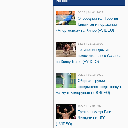
Новости
00:32 | 04.01.2021
Очередной гол Георгия
Квилитая и поражение
«Анортосиса» на Кипре (+VIDEO)
13:58 | 21.11.2020
Точиношин достиг
положительного баланса
на Кюшу Башо (+VIDEO)
00:18 | 07.10.2020
Сборная Грузии
продолжает подготовку к
матчу с Беларусью (+ ВИДЕО)
10:25 | 17.05.2020
Третья победа Гиги
Чикадзе на UFC
(+VIDEO)