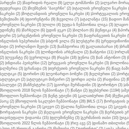
ჰარდენი (2)
|
მადრიდის რეალი (9)
|
კლეი ტომპსონი (2)
|
ალვარო მორატ
ფედერაცია (2)
|
მიუნხენის "ბაიერნი" (2)
|
იტალიის ეროვნული ნაკრები (
ნაკრები (2)
|
შოტლანდიის ეროვნული ნაკრები (4)
|
პორტუგალიის ეროვნ
ბეშიქთაში (4)
|
ფიორენტინა (9)
|
სევილია (7)
|
ატალანტა (15)
|
სადიო მანე
ეროვნული ნაკრები (3)
|
ლილი (4)
|
უეფა-ს ჩემპიონთა ლიგა (3)
|
ლაციო 
უდინეზე (6)
|
მარსელი (6)
|
ედინ ჯეკო (2)
|
ბილბაო (6)
|
ბენფიკა (4)
|
სპორტ
ვიერი (2)
|
არგენტინის ეროვნული ნაკრები (3)
|
საფრანგეთის ნაკრები (
ინგლისის სუპერთასი (3)
|
ასტონ ვილა (5)
|
ლესტერი (6)
|
ერედივიზიონი 
სიტი (2)
|
ორლანდო მეჯიქი (13)
|
სამპდორია (4)
|
გალათასარაი (4)
|
ბრაზ
ინგლისის ნაკრები (3)
|
ლონდონის არსენალი (2)
|
სანტოსი (11)
|
ორლანდ
(2)
|
ლევანტე (5)
|
ევროლიგა (8)
|
რაგბი (18)
|
ჯენოა (3)
|
სან ანტონიო (3)
|
(2)
|
ინდიანა პეისერსი (12)
|
ურუგვაის ეროვნული ნაკრები (3)
|
ბოლონია 
|
ალმერია (3)
|
გრანადა (3)
|
თურქეთის ეროვნული ნაკრები (5)
|
ნაცუ ბაშო
სელტიკი (5)
|
ტორინო (4)
|
ლეონარდო ბონუჩი (3)
|
ხელბურთი (2)
|
პორტლ
ატლეტიკო (2)
|
ატლეტიკო მინეირო (2)
|
ჟორდი ალბა (2)
|
რაფინია (2)
|
სპალეტი (2)
|
მანჩესტერი (17)
|
გიორგი შერმადინი (3)
|
ტორონტო (3)
|
ან
მსოფლიოს 2018 წლის ჩემპიონატი (7)
|
ნანტი (2)
|
ფეხბურთი (1194)
|
ამე
მსოფლიო ჩემპიონატი (3)
|
სენტ ეტიენი (4)
|
კალათბურთი (54)
|
მექსიკის
პაოკ (2)
|
მსოფლიოს საკლუბო ჩემპიონატი (28)
|
MLS (17)
|
ხორვატიის ე
ეროვნული ნაკრები (3)
|
კიევო (2)
|
ქალთა ჩემპიონთა ლიგა (2)
|
კიევის 
|
ხორვატიის ნაკრები (2)
|
ბელგიის ეროვნული ნაკრები (3)
|
სერბეთის ერ
თავისუფალი ჭიდაობა (15)
|
ფლუმინენსე (3)
|
გერმანიის თასი (10)
|
უიგა
მსოფლიოს 2022 წლის ჩემპიონატი (3)
|
რიუ ავე (2)
|
დინამო თბილისი (5
აჰლი (4)
|
როლან გაროსი (3)
|
მემფისი (2)
|
“ტორონტო” (2)
|
კოპა ამერიკა