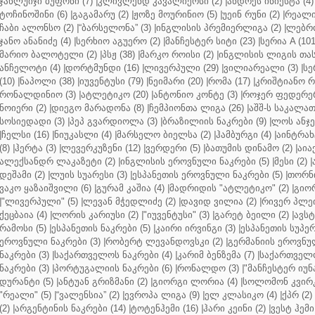
ჯანლუიჯი ბუფონი (7)
|
კლივლენდ კავალიერსი (2)
|
ანდრეს ინიესტა (4)
ტოჩინოშინი (6)
|
გაგამარუ (2)
|
ჟოზე მოურინიო (5)
|
უეინ რუნი (2)
|
რეალი 
ჩაბი ალონსო (2)
|
“ბარსელონა” (3)
|
ინგლისის პრემიერლიგა (2)
|
ლებრო
ჯანო ანანიძე (4)
|
სერხიო აგუერო (2)
|
მანჩესტერ სიტი (23)
|
სერია A (101
მარიო ბალოტელი (2)
|
პსჟ (38)
|
მარკო როისი (2)
|
ინგლისის ლიგის თასი
ანჩელოტი (4)
|
დორტმუნდი (16)
|
ლივერპული (29)
|
ვილიარეალი (3)
|
სე
(10)
|
ნაპოლი (38)
|
იუვენტუსი (79)
|
ნეიმარი (20)
|
რომა (17)
|
კრიშტიანო რ
რონალდინიო (3)
|
ატლეტიკო (20)
|
ანტონიო კონტე (3)
|
როჯერ ფედერერ
ნოიერი (2)
|
დიეგო მარადონა (8)
|
ჩემპიონთა ლიგა (26)
|
აშშ-ს საკალათ
სოსიედადი (3)
|
პეპ გვარდიოლა (3)
|
ბრაზილიის ნაკრები (9)
|
ლოს ანჯე
|
ჩელსი (16)
|
ნიუკასლი (4)
|
მარსელო ბიელსა (2)
|
ჰამბურგი (4)
|
აინტრახტ
(8)
|
ჰერტა (3)
|
ლევერკუზენი (12)
|
ვერდერი (5)
|
ბათუმის დინამო (2)
|
აიაქ
ალექსანდრ ლაკაზეტი (2)
|
ინგლისის ეროვნული ნაკრები (5)
|
მესი (2)
|
დეშამი (2)
|
ლუის სუარესი (3)
|
ესპანეთის ეროვნული ნაკრები (5)
|
თორნი
ვაკო ყაზაიშვილი (6)
|
გურამ კაშია (4)
|
მადრიდის "ატლეტიკო" (2)
|
გიორ
|
"ლივერპული" (5)
|
ლევან მჭედლიძე (2)
|
დავიდ ვილია (2)
|
რივერ პლეი
ქეცბაია (4)
|
ლორის კარიუსი (2)
|
"იუვენტუსი" (3)
|
გარეტ ბეილი (2)
|
ავსტ
რამოსი (5)
|
ესპანეთის ნაკრები (5)
|
კაირი ირვინგი (3)
|
ესპანეთის სუპერ
ეროვნული ნაკრები (3)
|
რობერტ ლევანდოვსკი (2)
|
გერმანიის ეროვნულ
ნაკრები (3)
|
საქართველოს ნაკრები (4)
|
კარიმ ბენზემა (7)
|
საქართველო
ნაკრები (3)
|
პორტუგალიის ნაკრები (6)
|
რონალდო (3)
|
"მანჩესტერ იუნ
დურანტი (5)
|
ანტუან გრიზმანი (2)
|
გიორგი ლორია (4)
|
სოლომონ კვირკ
"რეალი" (5)
|
“ვალენსია” (2)
|
ევროპა ლიგა (9)
|
ელ კლასიკო (4)
|
ქპრ (2)
(2)
|
არგენტინის ნაკრები (14)
|
ტოტენჰემი (16)
|
ჰარი კეინი (2)
|
ვესტ ჰემი 