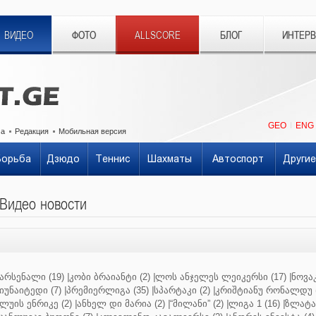
ВИДЕО
ФОТО
ALLSCORE
БЛОГ
ИНТЕР
GEO
ENG
ма
Редакция
Мобильная версия
Борьба
Дзюдо
Теннис
Шахматы
Автоспорт
Другие
Видео новости
არსენალი (19)
|
კობი ბრაიანტი (2)
|
ლოს ანჯელეს ლეიკერსი (17)
|
ნოვაკ
იუნაიტედი (7)
|
პრემიერლიგა (35)
|
სპარტაკი (2)
|
კრიშტიანუ რონალდუ (
ლუის ენრიკე (2)
|
ანხელ დი მარია (2)
|
“მილანი” (2)
|
ლიგა 1 (16)
|
ზლატან