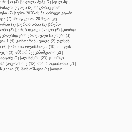
რიქსი (4)
|
ნიკოლა პეპე (2)
|
ატლანტა
ურმაგომედოვი (2)
|
საფრანგეთის
ესი (2)
|
ევრო 2020-ის შესარჩევი ეტაპი
გა (7)
|
მსოფლიოს 20 წლამდე
რსი (7)
|
ოქროს თასი (2)
|
ბრუნო
სონი (3)
|
მერაბ დვალიშვილი (6)
|
გიორგი
დერლანდების ეროვნული ნაკრები (3)
|
ა 1 (4)
|
კონფერენს ლიგა (2)
|
ულსან
 (6)
|
პარიზის ოლიმპიადა (10)
|
მემფის
ეტი (3)
|
ანზორ მექვაბიშვილი (2)
|
ბატაძე (2)
|
ალ-ნასრი (20)
|
გიორგი
აბა გოგლიჩიძე (12)
|
ლაშა ოდიშარია (2)
|
ნ გეიჯი (3)
|
შონ ო'მალი (4)
|
ბოდო