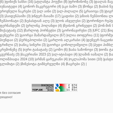
(6)
|
ფინიქს სანსი (16)
|
ატლანტა ჰოუქსი (8)
|
ფროზინონე (3)
|
დალას მავე
იუნაიტედი (4)
|
კონორ მაკგრეგორი (4)
|
აკი ბაშო (3)
|
მონცა (2)
|
ხაბიბ ნ
ეროვნული ნაკრები (2)
|
ალ აინი (2)
|
ალ-ჰილალი (5)
|
კრაიოვა (3)
|
ტიგრ
(3)
|
ჰაიდენჰაიმი (3)
|
ინტერ მაიამი (17)
|
კადისი (2)
|
აზიის ჩემპიონთა ლი
ჩემპიონატი (2)
|
სებასტიან ალე (3)
|
ლოს ანჯელესი (2)
|
ტორონტო რეპტო
ფერნანდეში (2)
|
ერლინგ ჰოლანდი (4)
|
მეისონ გრინვუდი (2)
|
ჰონ-მინ 
მიქაუტაძე (12)
|
შარლოტ ჰორნეტსი (3)
|
კორონავირუსი (3)
|
UFC (21)
|
ნი
დენვერი (2)
|
გიორგი მამარდაშვილი (67)
|
ილია თოფურია (11)
|
ფორმულ
ჰიუნდაი (2)
|
პერსეპოლისი (2)
|
კარლოს ალკარასი (4)
|
დენვერ ნაგეთსი
გრიზლი (2)
|
იანიკ სინერი (3)
|
გიორგი გოჩოლეიშვილი (3)
|
პედი პიმბლ
კრემონეზე (5)
|
იური ტაბატაძე (2)
|
კომო (6)
|
საბა საზონოვი (3)
|
თომა ტა
კვერნაძე (3)
|
ბაკურიანი 2023 (2)
|
ალ-იტიჰადი (4)
|
ლამინ იამალი (2)
|
ს
ოლიმპიადა 2024 (10)
|
არმან ცარუკიანი (4)
|
ოკლაჰომა სითი (10)
|
ჯასტი
გლიმიტი (2)
|
მინესოტა ტიმბერვულზი (4)
|
ზაგრები (2)
|
 без согласия
прещено!