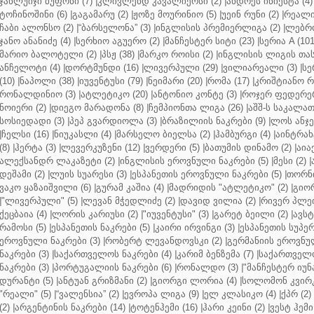
ჯანლუიჯი ბუფონი (7)
|
კლივლენდ კავალიერსი (2)
|
ანდრეს ინიესტა (4)
ტოჩინოშინი (6)
|
გაგამარუ (2)
|
ჟოზე მოურინიო (5)
|
უეინ რუნი (2)
|
რეალი 
ჩაბი ალონსო (2)
|
“ბარსელონა” (3)
|
ინგლისის პრემიერლიგა (2)
|
ლებრო
ჯანო ანანიძე (4)
|
სერხიო აგუერო (2)
|
მანჩესტერ სიტი (23)
|
სერია A (101
მარიო ბალოტელი (2)
|
პსჟ (38)
|
მარკო როისი (2)
|
ინგლისის ლიგის თასი
ანჩელოტი (4)
|
დორტმუნდი (16)
|
ლივერპული (29)
|
ვილიარეალი (3)
|
სე
(10)
|
ნაპოლი (38)
|
იუვენტუსი (79)
|
ნეიმარი (20)
|
რომა (17)
|
კრიშტიანო რ
რონალდინიო (3)
|
ატლეტიკო (20)
|
ანტონიო კონტე (3)
|
როჯერ ფედერერ
ნოიერი (2)
|
დიეგო მარადონა (8)
|
ჩემპიონთა ლიგა (26)
|
აშშ-ს საკალათ
სოსიედადი (3)
|
პეპ გვარდიოლა (3)
|
ბრაზილიის ნაკრები (9)
|
ლოს ანჯე
|
ჩელსი (16)
|
ნიუკასლი (4)
|
მარსელო ბიელსა (2)
|
ჰამბურგი (4)
|
აინტრახტ
(8)
|
ჰერტა (3)
|
ლევერკუზენი (12)
|
ვერდერი (5)
|
ბათუმის დინამო (2)
|
აიაქ
ალექსანდრ ლაკაზეტი (2)
|
ინგლისის ეროვნული ნაკრები (5)
|
მესი (2)
|
დეშამი (2)
|
ლუის სუარესი (3)
|
ესპანეთის ეროვნული ნაკრები (5)
|
თორნი
ვაკო ყაზაიშვილი (6)
|
გურამ კაშია (4)
|
მადრიდის "ატლეტიკო" (2)
|
გიორ
|
"ლივერპული" (5)
|
ლევან მჭედლიძე (2)
|
დავიდ ვილია (2)
|
რივერ პლეი
ქეცბაია (4)
|
ლორის კარიუსი (2)
|
"იუვენტუსი" (3)
|
გარეტ ბეილი (2)
|
ავსტ
რამოსი (5)
|
ესპანეთის ნაკრები (5)
|
კაირი ირვინგი (3)
|
ესპანეთის სუპერ
ეროვნული ნაკრები (3)
|
რობერტ ლევანდოვსკი (2)
|
გერმანიის ეროვნულ
ნაკრები (3)
|
საქართველოს ნაკრები (4)
|
კარიმ ბენზემა (7)
|
საქართველო
ნაკრები (3)
|
პორტუგალიის ნაკრები (6)
|
რონალდო (3)
|
"მანჩესტერ იუნ
დურანტი (5)
|
ანტუან გრიზმანი (2)
|
გიორგი ლორია (4)
|
სოლომონ კვირკ
"რეალი" (5)
|
“ვალენსია” (2)
|
ევროპა ლიგა (9)
|
ელ კლასიკო (4)
|
ქპრ (2)
(2)
|
არგენტინის ნაკრები (14)
|
ტოტენჰემი (16)
|
ჰარი კეინი (2)
|
ვესტ ჰემი 