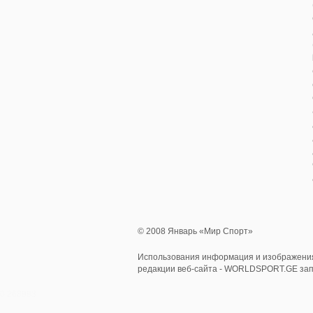
© 2008 Январь «Мир Спорт»
Использования информация и изображения
редакции веб-сайта - WORLDSPORT.GE за
0.268993