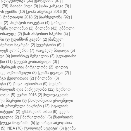
|
ბუნდესლიგა (32)
|
ვალენსია (67)
|
(78)
|
მაიამი ჰიტი (9)
|
ჯაბა კანკავა (3)
|
ნ ჯეიმსი (10)
|
კოპა ამერიკა 2016 (8)
|
)
|
მუნდიალი 2018 (2)
|
ბარსელონა (92)
|
 (2)
|
ჰიუსტონ როკეტსი (4)
|
კარლო
რენა უილიამსი (2)
|
მილანი (42)
|
ემპოლი
ონალდუ (2)
|
სან ანტონიო სპურსი (4)
|
ი (9)
|
ედინსონ კავანი (2)
|
მანუელ
ბურთო ნაკრები (2)
|
ევერტონი (6)
|
ლეს კლიპერსი (7)
|
რაფაელ ნადალი (5)
ი (4)
|
თორნიკე შენგელია (3)
|
გლადბახი
სი (11)
|
ლევან კობიაშვილი (3)
|
ამერიკის ღია პირველობა (2)
|
დიდიე
კე ოქრიაშვილი (3)
|
ლაშა დვალი (2)
|
გი ქვილითაია (2)
|
"მილანი" (3)
ტი (7)
|
ბოკა ხუნიორსი (9)
|
თემურ
რალიის ღია პირველობა (12)
|
სერხიო
თასი (5)
|
ევრო 2016 (2)
|
სლოვაკეთის
ი ნაკრები (9)
|
პოლონეთის ეროვნული
ს ეროვნული ნაკრები (13)
|
იტალიის
აიტედი" (2)
|
ესპანეთის თასი (9)
|
კევინ
ველია (2)
|
"ბარსელონა" (5)
|
მადრიდის
|
ლუკა მოდრიჩი (5)
|
გიორგი აბურჯანია
(5)
|
NBA (70)
|
“გოლდენ სტეიტი” (3)
|
ჯეიმს