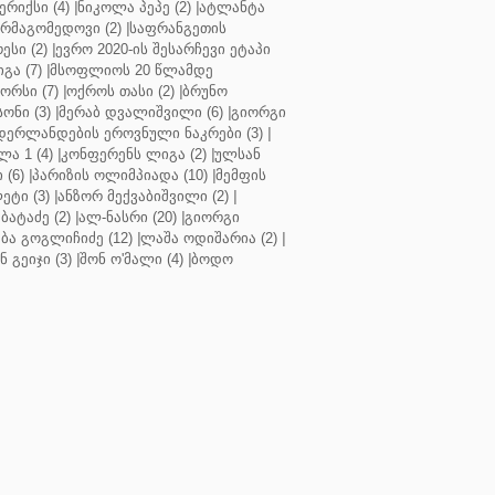
რიქსი (4)
|
ნიკოლა პეპე (2)
|
ატლანტა
ურმაგომედოვი (2)
|
საფრანგეთის
ესი (2)
|
ევრო 2020-ის შესარჩევი ეტაპი
გა (7)
|
მსოფლიოს 20 წლამდე
რსი (7)
|
ოქროს თასი (2)
|
ბრუნო
სონი (3)
|
მერაბ დვალიშვილი (6)
|
გიორგი
დერლანდების ეროვნული ნაკრები (3)
|
ა 1 (4)
|
კონფერენს ლიგა (2)
|
ულსან
 (6)
|
პარიზის ოლიმპიადა (10)
|
მემფის
ეტი (3)
|
ანზორ მექვაბიშვილი (2)
|
ბატაძე (2)
|
ალ-ნასრი (20)
|
გიორგი
აბა გოგლიჩიძე (12)
|
ლაშა ოდიშარია (2)
|
ნ გეიჯი (3)
|
შონ ო'მალი (4)
|
ბოდო