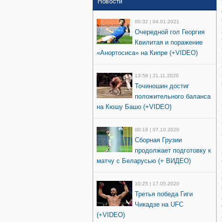
Новости
00:32 | 04.01.2021
Очередной гол Георгия
Квилитая и поражение
«Анортосиса» на Кипре (+VIDEO)
13:58 | 21.11.2020
Точиношин достиг
положительного баланса
на Кюшу Башо (+VIDEO)
00:18 | 07.10.2020
Сборная Грузии
продолжает подготовку к
матчу с Беларусью (+ ВИДЕО)
10:25 | 17.05.2020
Третья победа Гиги
Чикадзе на UFC
(+VIDEO)