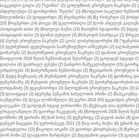
საუკეთესო გოლი (2)
|
"სუონსი" (2)
|
კოლუმბიის ეროვნული ნაკრები (2)
|
ანდერლეხტი (2)
|
ლონდონის "ჩელსი" (2)
|
მსოფლიო საკლუბო ჩემპიონა
მძლეოსნობა (2)
|
უოტფორდი (5)
|
რეინჯერსი (6)
|
ზე რობერტო (2)
|
ბოსტო
(10)
|
ჩოგბურთი (14)
|
ჰოკეი (9)
|
ველორბოლა (2)
|
ლოს ანჯელეს გალაქსი
ასოციაციის თასი (4)
|
მილუოკი ბაქსი (15)
|
ბათუმის სტადიონი (2)
|
სტეფ 
ასოციაციის თასი (3)
|
ტომას ტუხელი (3)
|
მოსკოვის სპარტაკი (2)
|
ბრუკლ
(4)
|
პერუს ეროვნული ნაკრები (2)
|
კოპა ლიბერტადორესი (9)
|
"ფენერბახ
(3)
|
ფეხბურთის ფედერაციის საპრეზიდენტო არჩევნები (2)
|
ალბანეთის
დონარუმა (2)
|
საბერძნეთის ეროვნული ნაკრები (2)
|
დანიის ეროვნული 
მსოფლიოს 2018 წლის ჩემპიონატის შესარჩევი (2)
|
გოლდენ სტეიტი (1
დალასი (4)
|
გაბრიელ ჟესუსი (2)
|
სანდრო მამუკელაშვილი (15)
|
გიორგი
ეინდჰოვენი (4)
|
საბერძნეთის ჩემპიონატი (2)
|
შვეიცარიის ეროვნული ნა
(3)
|
ბუდუ ზივზივაძე (4)
|
რუმინეთის ეროვნული ნაკრები (4)
|
დომინიკ ტიმ
ფენერბაჰჩე (4)
|
ჩეხეთის ეროვნული ნაკრები (2)
|
ლიბერტადორესის თას
ლობჟანიძე (3)
|
ფეიენოორდი (3)
|
სლოვენიის ეროვნული ნაკრები (3)
|
პ
(3)
|
ლაიფციგი (2)
|
ფერენც პუშკაშის სახელობის პრიზი (2)
|
შაპეკოენსე (
საუნდერსი (3)
|
ლუკა ლოჩოშვილი (6)
|
ევრო 2024 (43)
|
ეგვიპტის ეროვნ
ვალეკანო (3)
|
გოლდენ სტეიტ უორიორზი (5)
|
მექსიკის ღია ტურნირი (2
გრიგალაშვილი (5)
|
გიორგი ჩაკვეტაძე (4)
|
მსოფლიოს 2026 წლის ჩემპ
დონჩიჩი (9)
|
ჟირონა (6)
|
სან ხოსე (3)
|
ტენერიფე (2)
|
აუდის თასი (4)
|
გი
დენვერ ნაგეტსი (5)
|
ევრობასკეტ 2021 (3)
|
ნიუ იორკ ნიქსი (6)
|
უნიონ ბე
კვარაცხელია (22)
|
ნიკოლა იოკიჩი (2)
|
გიორგი ცხოვრებაძე (3)
|
ზურიკო
ჰიონ ჩონი (2)
|
ლაუტარო მარტინესი (2)
|
სტეფანოს ციციპასი (3)
|
გალაქს