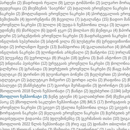
ჰარდენი (2)
|
მადრიდის რეალი (9)
|
კლეი ტომპსონი (2)
|
ალვარო მორატ
ფედერაცია (2)
|
მიუნხენის "ბაიერნი" (2)
|
იტალიის ეროვნული ნაკრები (
ნაკრები (2)
|
შოტლანდიის ეროვნული ნაკრები (4)
|
პორტუგალიის ეროვნ
ბეშიქთაში (4)
|
ფიორენტინა (9)
|
სევილია (7)
|
ატალანტა (15)
|
სადიო მანე
ეროვნული ნაკრები (3)
|
ლილი (4)
|
უეფა-ს ჩემპიონთა ლიგა (3)
|
ლაციო 
უდინეზე (6)
|
მარსელი (6)
|
ედინ ჯეკო (2)
|
ბილბაო (6)
|
ბენფიკა (4)
|
სპორტ
ვიერი (2)
|
არგენტინის ეროვნული ნაკრები (3)
|
საფრანგეთის ნაკრები (
ინგლისის სუპერთასი (3)
|
ასტონ ვილა (5)
|
ლესტერი (6)
|
ერედივიზიონი 
სიტი (2)
|
ორლანდო მეჯიქი (13)
|
სამპდორია (4)
|
გალათასარაი (4)
|
ბრაზ
ინგლისის ნაკრები (3)
|
ლონდონის არსენალი (2)
|
სანტოსი (11)
|
ორლანდ
(2)
|
ლევანტე (5)
|
ევროლიგა (8)
|
რაგბი (18)
|
ჯენოა (3)
|
სან ანტონიო (3)
|
(2)
|
ინდიანა პეისერსი (12)
|
ურუგვაის ეროვნული ნაკრები (3)
|
ბოლონია 
|
ალმერია (3)
|
გრანადა (3)
|
თურქეთის ეროვნული ნაკრები (5)
|
ნაცუ ბაშო
სელტიკი (5)
|
ტორინო (4)
|
ლეონარდო ბონუჩი (3)
|
ხელბურთი (2)
|
პორტლ
ატლეტიკო (2)
|
ატლეტიკო მინეირო (2)
|
ჟორდი ალბა (2)
|
რაფინია (2)
|
სპალეტი (2)
|
მანჩესტერი (17)
|
გიორგი შერმადინი (3)
|
ტორონტო (3)
|
ან
მსოფლიოს 2018 წლის ჩემპიონატი (7)
|
ნანტი (2)
|
ფეხბურთი (1194)
|
ამე
მსოფლიო ჩემპიონატი (3)
|
სენტ ეტიენი (4)
|
კალათბურთი (54)
|
მექსიკის
პაოკ (2)
|
მსოფლიოს საკლუბო ჩემპიონატი (28)
|
MLS (17)
|
ხორვატიის ე
ეროვნული ნაკრები (3)
|
კიევო (2)
|
ქალთა ჩემპიონთა ლიგა (2)
|
კიევის 
|
ხორვატიის ნაკრები (2)
|
ბელგიის ეროვნული ნაკრები (3)
|
სერბეთის ერ
თავისუფალი ჭიდაობა (15)
|
ფლუმინენსე (3)
|
გერმანიის თასი (10)
|
უიგა
მსოფლიოს 2022 წლის ჩემპიონატი (3)
|
რიუ ავე (2)
|
დინამო თბილისი (5
აჰლი (4)
|
როლან გაროსი (3)
|
მემფისი (2)
|
“ტორონტო” (2)
|
კოპა ამერიკა