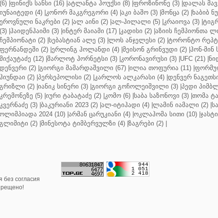
(6)
|
ფინიქს სანსი (16)
|
ატლანტა ჰოუქსი (8)
|
ფროზინონე (3)
|
დალას მავე
იუნაიტედი (4)
|
კონორ მაკგრეგორი (4)
|
აკი ბაშო (3)
|
მონცა (2)
|
ხაბიბ ნ
ეროვნული ნაკრები (2)
|
ალ აინი (2)
|
ალ-ჰილალი (5)
|
კრაიოვა (3)
|
ტიგრ
(3)
|
ჰაიდენჰაიმი (3)
|
ინტერ მაიამი (17)
|
კადისი (2)
|
აზიის ჩემპიონთა ლი
ჩემპიონატი (2)
|
სებასტიან ალე (3)
|
ლოს ანჯელესი (2)
|
ტორონტო რეპტო
ფერნანდეში (2)
|
ერლინგ ჰოლანდი (4)
|
მეისონ გრინვუდი (2)
|
ჰონ-მინ 
მიქაუტაძე (12)
|
შარლოტ ჰორნეტსი (3)
|
კორონავირუსი (3)
|
UFC (21)
|
ნი
დენვერი (2)
|
გიორგი მამარდაშვილი (67)
|
ილია თოფურია (11)
|
ფორმულ
ჰიუნდაი (2)
|
პერსეპოლისი (2)
|
კარლოს ალკარასი (4)
|
დენვერ ნაგეთსი
გრიზლი (2)
|
იანიკ სინერი (3)
|
გიორგი გოჩოლეიშვილი (3)
|
პედი პიმბლ
კრემონეზე (5)
|
იური ტაბატაძე (2)
|
კომო (6)
|
საბა საზონოვი (3)
|
თომა ტა
კვერნაძე (3)
|
ბაკურიანი 2023 (2)
|
ალ-იტიჰადი (4)
|
ლამინ იამალი (2)
|
ს
ოლიმპიადა 2024 (10)
|
არმან ცარუკიანი (4)
|
ოკლაჰომა სითი (10)
|
ჯასტი
გლიმიტი (2)
|
მინესოტა ტიმბერვულზი (4)
|
ზაგრები (2)
|
 без согласия
прещено!