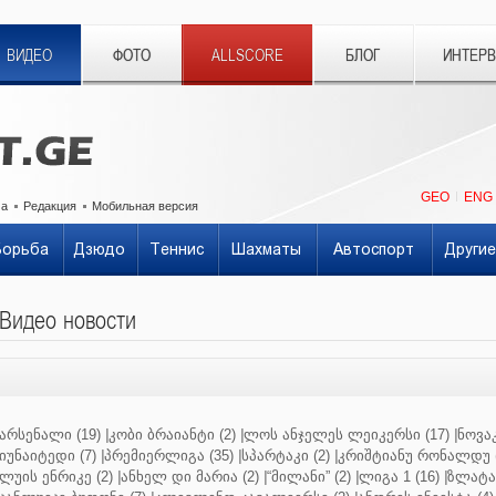
ВИДЕО
ФОТО
ALLSCORE
БЛОГ
ИНТЕР
GEO
ENG
ма
Редакция
Мобильная версия
Борьба
Дзюдо
Теннис
Шахматы
Автоспорт
Другие
Видео новости
არსენალი (19)
|
კობი ბრაიანტი (2)
|
ლოს ანჯელეს ლეიკერსი (17)
|
ნოვაკ
იუნაიტედი (7)
|
პრემიერლიგა (35)
|
სპარტაკი (2)
|
კრიშტიანუ რონალდუ (
ლუის ენრიკე (2)
|
ანხელ დი მარია (2)
|
“მილანი” (2)
|
ლიგა 1 (16)
|
ზლატან