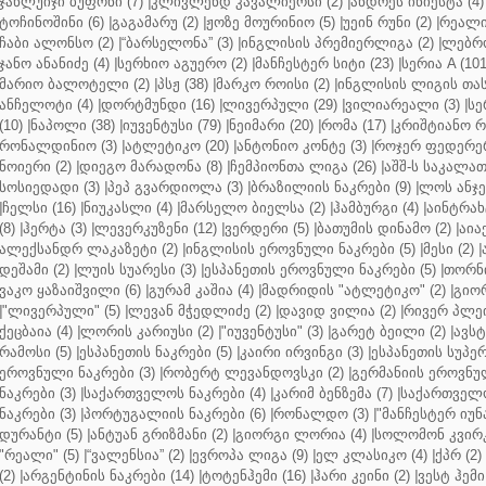
ჯანლუიჯი ბუფონი (7)
|
კლივლენდ კავალიერსი (2)
|
ანდრეს ინიესტა (4)
ტოჩინოშინი (6)
|
გაგამარუ (2)
|
ჟოზე მოურინიო (5)
|
უეინ რუნი (2)
|
რეალი 
ჩაბი ალონსო (2)
|
“ბარსელონა” (3)
|
ინგლისის პრემიერლიგა (2)
|
ლებრო
ჯანო ანანიძე (4)
|
სერხიო აგუერო (2)
|
მანჩესტერ სიტი (23)
|
სერია A (101
მარიო ბალოტელი (2)
|
პსჟ (38)
|
მარკო როისი (2)
|
ინგლისის ლიგის თასი
ანჩელოტი (4)
|
დორტმუნდი (16)
|
ლივერპული (29)
|
ვილიარეალი (3)
|
სე
(10)
|
ნაპოლი (38)
|
იუვენტუსი (79)
|
ნეიმარი (20)
|
რომა (17)
|
კრიშტიანო რ
რონალდინიო (3)
|
ატლეტიკო (20)
|
ანტონიო კონტე (3)
|
როჯერ ფედერერ
ნოიერი (2)
|
დიეგო მარადონა (8)
|
ჩემპიონთა ლიგა (26)
|
აშშ-ს საკალათ
სოსიედადი (3)
|
პეპ გვარდიოლა (3)
|
ბრაზილიის ნაკრები (9)
|
ლოს ანჯე
|
ჩელსი (16)
|
ნიუკასლი (4)
|
მარსელო ბიელსა (2)
|
ჰამბურგი (4)
|
აინტრახტ
(8)
|
ჰერტა (3)
|
ლევერკუზენი (12)
|
ვერდერი (5)
|
ბათუმის დინამო (2)
|
აიაქ
ალექსანდრ ლაკაზეტი (2)
|
ინგლისის ეროვნული ნაკრები (5)
|
მესი (2)
|
დეშამი (2)
|
ლუის სუარესი (3)
|
ესპანეთის ეროვნული ნაკრები (5)
|
თორნი
ვაკო ყაზაიშვილი (6)
|
გურამ კაშია (4)
|
მადრიდის "ატლეტიკო" (2)
|
გიორ
|
"ლივერპული" (5)
|
ლევან მჭედლიძე (2)
|
დავიდ ვილია (2)
|
რივერ პლეი
ქეცბაია (4)
|
ლორის კარიუსი (2)
|
"იუვენტუსი" (3)
|
გარეტ ბეილი (2)
|
ავსტ
რამოსი (5)
|
ესპანეთის ნაკრები (5)
|
კაირი ირვინგი (3)
|
ესპანეთის სუპერ
ეროვნული ნაკრები (3)
|
რობერტ ლევანდოვსკი (2)
|
გერმანიის ეროვნულ
ნაკრები (3)
|
საქართველოს ნაკრები (4)
|
კარიმ ბენზემა (7)
|
საქართველო
ნაკრები (3)
|
პორტუგალიის ნაკრები (6)
|
რონალდო (3)
|
"მანჩესტერ იუნ
დურანტი (5)
|
ანტუან გრიზმანი (2)
|
გიორგი ლორია (4)
|
სოლომონ კვირკ
"რეალი" (5)
|
“ვალენსია” (2)
|
ევროპა ლიგა (9)
|
ელ კლასიკო (4)
|
ქპრ (2)
(2)
|
არგენტინის ნაკრები (14)
|
ტოტენჰემი (16)
|
ჰარი კეინი (2)
|
ვესტ ჰემი 