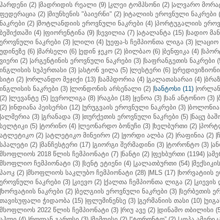
ჰარდენი (2)
|
მადრიდის რეალი (9)
|
კლეი ტომპსონი (2)
|
ალვარო მორატ
ფედერაცია (2)
|
მიუნხენის "ბაიერნი" (2)
|
იტალიის ეროვნული ნაკრები (
ნაკრები (2)
|
შოტლანდიის ეროვნული ნაკრები (4)
|
პორტუგალიის ეროვნ
ბეშიქთაში (4)
|
ფიორენტინა (9)
|
სევილია (7)
|
ატალანტა (15)
|
სადიო მანე
ეროვნული ნაკრები (3)
|
ლილი (4)
|
უეფა-ს ჩემპიონთა ლიგა (3)
|
ლაციო 
უდინეზე (6)
|
მარსელი (6)
|
ედინ ჯეკო (2)
|
ბილბაო (6)
|
ბენფიკა (4)
|
სპორტ
ვიერი (2)
|
არგენტინის ეროვნული ნაკრები (3)
|
საფრანგეთის ნაკრები (
ინგლისის სუპერთასი (3)
|
ასტონ ვილა (5)
|
ლესტერი (6)
|
ერედივიზიონი 
სიტი (2)
|
ორლანდო მეჯიქი (13)
|
სამპდორია (4)
|
გალათასარაი (4)
|
ბრაზ
ინგლისის ნაკრები (3)
|
ლონდონის არსენალი (2)
|
სანტოსი (11)
|
ორლანდ
(2)
|
ლევანტე (5)
|
ევროლიგა (8)
|
რაგბი (18)
|
ჯენოა (3)
|
სან ანტონიო (3)
|
(2)
|
ინდიანა პეისერსი (12)
|
ურუგვაის ეროვნული ნაკრები (3)
|
ბოლონია 
|
ალმერია (3)
|
გრანადა (3)
|
თურქეთის ეროვნული ნაკრები (5)
|
ნაცუ ბაშო
სელტიკი (5)
|
ტორინო (4)
|
ლეონარდო ბონუჩი (3)
|
ხელბურთი (2)
|
პორტლ
ატლეტიკო (2)
|
ატლეტიკო მინეირო (2)
|
ჟორდი ალბა (2)
|
რაფინია (2)
|
სპალეტი (2)
|
მანჩესტერი (17)
|
გიორგი შერმადინი (3)
|
ტორონტო (3)
|
ან
მსოფლიოს 2018 წლის ჩემპიონატი (7)
|
ნანტი (2)
|
ფეხბურთი (1194)
|
ამე
მსოფლიო ჩემპიონატი (3)
|
სენტ ეტიენი (4)
|
კალათბურთი (54)
|
მექსიკის
პაოკ (2)
|
მსოფლიოს საკლუბო ჩემპიონატი (28)
|
MLS (17)
|
ხორვატიის ე
ეროვნული ნაკრები (3)
|
კიევო (2)
|
ქალთა ჩემპიონთა ლიგა (2)
|
კიევის 
|
ხორვატიის ნაკრები (2)
|
ბელგიის ეროვნული ნაკრები (3)
|
სერბეთის ერ
თავისუფალი ჭიდაობა (15)
|
ფლუმინენსე (3)
|
გერმანიის თასი (10)
|
უიგა
მსოფლიოს 2022 წლის ჩემპიონატი (3)
|
რიუ ავე (2)
|
დინამო თბილისი (5
აჰლი (4)
|
როლან გაროსი (3)
|
მემფისი (2)
|
“ტორონტო” (2)
|
კოპა ამერიკა