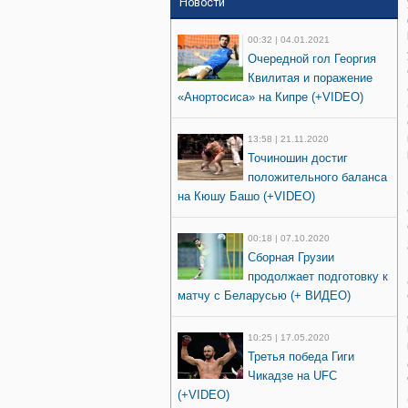
Новости
00:32 | 04.01.2021
Очередной гол Георгия
Квилитая и поражение
«Анортосиса» на Кипре (+VIDEO)
13:58 | 21.11.2020
Точиношин достиг
положительного баланса
на Кюшу Башо (+VIDEO)
00:18 | 07.10.2020
Сборная Грузии
продолжает подготовку к
матчу с Беларусью (+ ВИДЕО)
10:25 | 17.05.2020
Третья победа Гиги
Чикадзе на UFC
(+VIDEO)