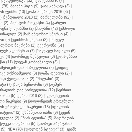
|
ბუნდესლიგა (32)
|
ვალენსია (67)
|
(78)
|
მაიამი ჰიტი (9)
|
ჯაბა კანკავა (3)
|
ნ ჯეიმსი (10)
|
კოპა ამერიკა 2016 (8)
|
)
|
მუნდიალი 2018 (2)
|
ბარსელონა (92)
|
 (2)
|
ჰიუსტონ როკეტსი (4)
|
კარლო
რენა უილიამსი (2)
|
მილანი (42)
|
ემპოლი
ონალდუ (2)
|
სან ანტონიო სპურსი (4)
|
ი (9)
|
ედინსონ კავანი (2)
|
მანუელ
ბურთო ნაკრები (2)
|
ევერტონი (6)
|
ლეს კლიპერსი (7)
|
რაფაელ ნადალი (5)
ი (4)
|
თორნიკე შენგელია (3)
|
გლადბახი
სი (11)
|
ლევან კობიაშვილი (3)
|
ამერიკის ღია პირველობა (2)
|
დიდიე
კე ოქრიაშვილი (3)
|
ლაშა დვალი (2)
|
გი ქვილითაია (2)
|
"მილანი" (3)
ტი (7)
|
ბოკა ხუნიორსი (9)
|
თემურ
რალიის ღია პირველობა (12)
|
სერხიო
თასი (5)
|
ევრო 2016 (2)
|
სლოვაკეთის
ი ნაკრები (9)
|
პოლონეთის ეროვნული
ს ეროვნული ნაკრები (13)
|
იტალიის
აიტედი" (2)
|
ესპანეთის თასი (9)
|
კევინ
ველია (2)
|
"ბარსელონა" (5)
|
მადრიდის
|
ლუკა მოდრიჩი (5)
|
გიორგი აბურჯანია
(5)
|
NBA (70)
|
“გოლდენ სტეიტი” (3)
|
ჯეიმს