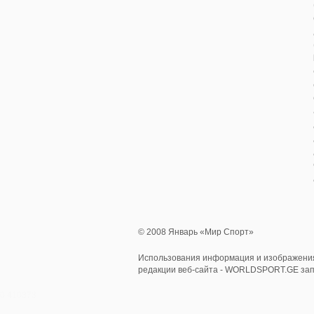
© 2008 Январь «Мир Спорт»
Использования информация и изображения
редакции веб-сайта - WORLDSPORT.GE за
0.410373