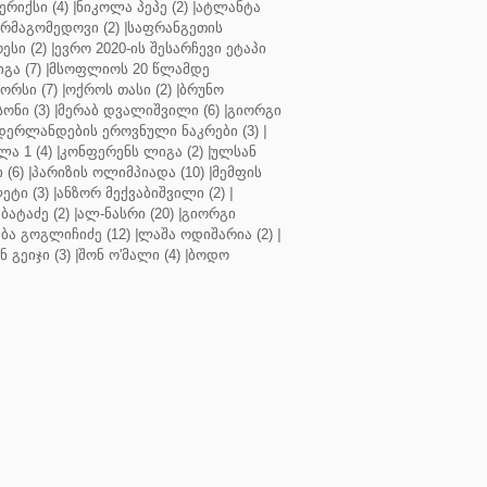
რიქსი (4)
|
ნიკოლა პეპე (2)
|
ატლანტა
ურმაგომედოვი (2)
|
საფრანგეთის
ესი (2)
|
ევრო 2020-ის შესარჩევი ეტაპი
გა (7)
|
მსოფლიოს 20 წლამდე
რსი (7)
|
ოქროს თასი (2)
|
ბრუნო
სონი (3)
|
მერაბ დვალიშვილი (6)
|
გიორგი
დერლანდების ეროვნული ნაკრები (3)
|
ა 1 (4)
|
კონფერენს ლიგა (2)
|
ულსან
 (6)
|
პარიზის ოლიმპიადა (10)
|
მემფის
ეტი (3)
|
ანზორ მექვაბიშვილი (2)
|
ბატაძე (2)
|
ალ-ნასრი (20)
|
გიორგი
აბა გოგლიჩიძე (12)
|
ლაშა ოდიშარია (2)
|
ნ გეიჯი (3)
|
შონ ო'მალი (4)
|
ბოდო