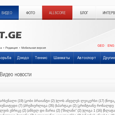
ВИДЕО
ФОТО
ALLSCORE
БЛОГ
ИНТЕР
GEO
ENG
ма
Редакция
Мобильная версия
Борьба
Дзюдо
Теннис
Шахматы
Автоспорт
Другие
Видео новости
არსენალი (19)
|
კობი ბრაიანტი (2)
|
ლოს ანჯელეს ლეიკერსი (17)
|
ნოვაკ
იუნაიტედი (7)
|
პრემიერლიგა (35)
|
სპარტაკი (2)
|
კრიშტიანუ რონალდუ (
ლუის ენრიკე (2)
|
ანხელ დი მარია (2)
|
“მილანი” (2)
|
ლიგა 1 (16)
|
ზლატან