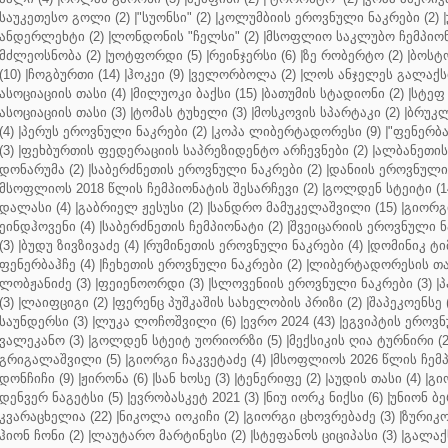
საუკეთესო გოლი (2)
|
"სუონსი" (2)
|
კოლუმბიის ეროვნული ნაკრები (2)
|
ანდერლეხტი (2)
|
ლონდონის "ჩელსი" (2)
|
მსოფლიო საკლუბო ჩემპიონა
მძლეოსნობა (2)
|
უოტფორდი (5)
|
რეინჯერსი (6)
|
ზე რობერტო (2)
|
ბოსტო
(10)
|
ჩოგბურთი (14)
|
ჰოკეი (9)
|
ველორბოლა (2)
|
ლოს ანჯელეს გალაქსი
ასოციაციის თასი (4)
|
მილუოკი ბაქსი (15)
|
ბათუმის სტადიონი (2)
|
სტეფ 
ასოციაციის თასი (3)
|
ტომას ტუხელი (3)
|
მოსკოვის სპარტაკი (2)
|
ბრუკლ
(4)
|
პერუს ეროვნული ნაკრები (2)
|
კოპა ლიბერტადორესი (9)
|
"ფენერბახ
(3)
|
ფეხბურთის ფედერაციის საპრეზიდენტო არჩევნები (2)
|
ალბანეთის
დონარუმა (2)
|
საბერძნეთის ეროვნული ნაკრები (2)
|
დანიის ეროვნული 
მსოფლიოს 2018 წლის ჩემპიონატის შესარჩევი (2)
|
გოლდენ სტეიტი (1
დალასი (4)
|
გაბრიელ ჟესუსი (2)
|
სანდრო მამუკელაშვილი (15)
|
გიორგი
ეინდჰოვენი (4)
|
საბერძნეთის ჩემპიონატი (2)
|
შვეიცარიის ეროვნული ნა
(3)
|
ბუდუ ზივზივაძე (4)
|
რუმინეთის ეროვნული ნაკრები (4)
|
დომინიკ ტიმ
ფენერბაჰჩე (4)
|
ჩეხეთის ეროვნული ნაკრები (2)
|
ლიბერტადორესის თას
ლობჟანიძე (3)
|
ფეიენოორდი (3)
|
სლოვენიის ეროვნული ნაკრები (3)
|
პ
(3)
|
ლაიფციგი (2)
|
ფერენც პუშკაშის სახელობის პრიზი (2)
|
შაპეკოენსე (
საუნდერსი (3)
|
ლუკა ლოჩოშვილი (6)
|
ევრო 2024 (43)
|
ეგვიპტის ეროვნ
ვალეკანო (3)
|
გოლდენ სტეიტ უორიორზი (5)
|
მექსიკის ღია ტურნირი (2
გრიგალაშვილი (5)
|
გიორგი ჩაკვეტაძე (4)
|
მსოფლიოს 2026 წლის ჩემპ
დონჩიჩი (9)
|
ჟირონა (6)
|
სან ხოსე (3)
|
ტენერიფე (2)
|
აუდის თასი (4)
|
გი
დენვერ ნაგეტსი (5)
|
ევრობასკეტ 2021 (3)
|
ნიუ იორკ ნიქსი (6)
|
უნიონ ბე
კვარაცხელია (22)
|
ნიკოლა იოკიჩი (2)
|
გიორგი ცხოვრებაძე (3)
|
ზურიკო
ჰიონ ჩონი (2)
|
ლაუტარო მარტინესი (2)
|
სტეფანოს ციციპასი (3)
|
გალაქს