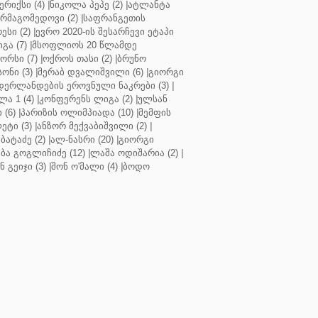
რიქსი (4)
|
ნიკოლა პეპე (2)
|
ატლანტა
ურმაგომედოვი (2)
|
საფრანგეთის
ესი (2)
|
ევრო 2020-ის შესარჩევი ეტაპი
გა (7)
|
მსოფლიოს 20 წლამდე
რსი (7)
|
ოქროს თასი (2)
|
ბრუნო
სონი (3)
|
მერაბ დვალიშვილი (6)
|
გიორგი
დერლანდების ეროვნული ნაკრები (3)
|
ა 1 (4)
|
კონფერენს ლიგა (2)
|
ულსან
 (6)
|
პარიზის ოლიმპიადა (10)
|
მემფის
ეტი (3)
|
ანზორ მექვაბიშვილი (2)
|
ბატაძე (2)
|
ალ-ნასრი (20)
|
გიორგი
აბა გოგლიჩიძე (12)
|
ლაშა ოდიშარია (2)
|
ნ გეიჯი (3)
|
შონ ო'მალი (4)
|
ბოდო