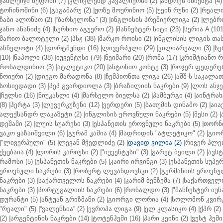
ჯანლუიჯი ბუფონი (7)
|
კლივლენდ კავალიერსი (2)
|
ანდრეს ინიესტა (4)
ტოჩინოშინი (6)
|
გაგამარუ (2)
|
ჟოზე მოურინიო (5)
|
უეინ რუნი (2)
|
რეალი 
ჩაბი ალონსო (2)
|
“ბარსელონა” (3)
|
ინგლისის პრემიერლიგა (2)
|
ლებრო
ჯანო ანანიძე (4)
|
სერხიო აგუერო (2)
|
მანჩესტერ სიტი (23)
|
სერია A (101
მარიო ბალოტელი (2)
|
პსჟ (38)
|
მარკო როისი (2)
|
ინგლისის ლიგის თასი
ანჩელოტი (4)
|
დორტმუნდი (16)
|
ლივერპული (29)
|
ვილიარეალი (3)
|
სე
(10)
|
ნაპოლი (38)
|
იუვენტუსი (79)
|
ნეიმარი (20)
|
რომა (17)
|
კრიშტიანო რ
რონალდინიო (3)
|
ატლეტიკო (20)
|
ანტონიო კონტე (3)
|
როჯერ ფედერერ
ნოიერი (2)
|
დიეგო მარადონა (8)
|
ჩემპიონთა ლიგა (26)
|
აშშ-ს საკალათ
სოსიედადი (3)
|
პეპ გვარდიოლა (3)
|
ბრაზილიის ნაკრები (9)
|
ლოს ანჯე
|
ჩელსი (16)
|
ნიუკასლი (4)
|
მარსელო ბიელსა (2)
|
ჰამბურგი (4)
|
აინტრახტ
(8)
|
ჰერტა (3)
|
ლევერკუზენი (12)
|
ვერდერი (5)
|
ბათუმის დინამო (2)
|
აიაქ
ალექსანდრ ლაკაზეტი (2)
|
ინგლისის ეროვნული ნაკრები (5)
|
მესი (2)
|
დეშამი (2)
|
ლუის სუარესი (3)
|
ესპანეთის ეროვნული ნაკრები (5)
|
თორნი
ვაკო ყაზაიშვილი (6)
|
გურამ კაშია (4)
|
მადრიდის "ატლეტიკო" (2)
|
გიორ
|
"ლივერპული" (5)
|
ლევან მჭედლიძე (2)
|
დავიდ ვილია (2)
|
რივერ პლეი
ქეცბაია (4)
|
ლორის კარიუსი (2)
|
"იუვენტუსი" (3)
|
გარეტ ბეილი (2)
|
ავსტ
რამოსი (5)
|
ესპანეთის ნაკრები (5)
|
კაირი ირვინგი (3)
|
ესპანეთის სუპერ
ეროვნული ნაკრები (3)
|
რობერტ ლევანდოვსკი (2)
|
გერმანიის ეროვნულ
ნაკრები (3)
|
საქართველოს ნაკრები (4)
|
კარიმ ბენზემა (7)
|
საქართველო
ნაკრები (3)
|
პორტუგალიის ნაკრები (6)
|
რონალდო (3)
|
"მანჩესტერ იუნ
დურანტი (5)
|
ანტუან გრიზმანი (2)
|
გიორგი ლორია (4)
|
სოლომონ კვირკ
"რეალი" (5)
|
“ვალენსია” (2)
|
ევროპა ლიგა (9)
|
ელ კლასიკო (4)
|
ქპრ (2)
(2)
|
არგენტინის ნაკრები (14)
|
ტოტენჰემი (16)
|
ჰარი კეინი (2)
|
ვესტ ჰემი 