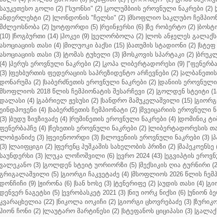
საუკეთესო გოლი (2)
|
"სუონსი" (2)
|
კოლუმბიის ეროვნული ნაკრები (2)
|
ანდერლეხტი (2)
|
ლონდონის "ჩელსი" (2)
|
მსოფლიო საკლუბო ჩემპიონა
მძლეოსნობა (2)
|
უოტფორდი (5)
|
რეინჯერსი (6)
|
ზე რობერტო (2)
|
ბოსტო
(10)
|
ჩოგბურთი (14)
|
ჰოკეი (9)
|
ველორბოლა (2)
|
ლოს ანჯელეს გალაქსი
ასოციაციის თასი (4)
|
მილუოკი ბაქსი (15)
|
ბათუმის სტადიონი (2)
|
სტეფ 
ასოციაციის თასი (3)
|
ტომას ტუხელი (3)
|
მოსკოვის სპარტაკი (2)
|
ბრუკლ
(4)
|
პერუს ეროვნული ნაკრები (2)
|
კოპა ლიბერტადორესი (9)
|
"ფენერბახ
(3)
|
ფეხბურთის ფედერაციის საპრეზიდენტო არჩევნები (2)
|
ალბანეთის
დონარუმა (2)
|
საბერძნეთის ეროვნული ნაკრები (2)
|
დანიის ეროვნული 
მსოფლიოს 2018 წლის ჩემპიონატის შესარჩევი (2)
|
გოლდენ სტეიტი (1
დალასი (4)
|
გაბრიელ ჟესუსი (2)
|
სანდრო მამუკელაშვილი (15)
|
გიორგი
ეინდჰოვენი (4)
|
საბერძნეთის ჩემპიონატი (2)
|
შვეიცარიის ეროვნული ნა
(3)
|
ბუდუ ზივზივაძე (4)
|
რუმინეთის ეროვნული ნაკრები (4)
|
დომინიკ ტიმ
ფენერბაჰჩე (4)
|
ჩეხეთის ეროვნული ნაკრები (2)
|
ლიბერტადორესის თას
ლობჟანიძე (3)
|
ფეიენოორდი (3)
|
სლოვენიის ეროვნული ნაკრები (3)
|
პ
(3)
|
ლაიფციგი (2)
|
ფერენც პუშკაშის სახელობის პრიზი (2)
|
შაპეკოენსე (
საუნდერსი (3)
|
ლუკა ლოჩოშვილი (6)
|
ევრო 2024 (43)
|
ეგვიპტის ეროვნ
ვალეკანო (3)
|
გოლდენ სტეიტ უორიორზი (5)
|
მექსიკის ღია ტურნირი (2
გრიგალაშვილი (5)
|
გიორგი ჩაკვეტაძე (4)
|
მსოფლიოს 2026 წლის ჩემპ
დონჩიჩი (9)
|
ჟირონა (6)
|
სან ხოსე (3)
|
ტენერიფე (2)
|
აუდის თასი (4)
|
გი
დენვერ ნაგეტსი (5)
|
ევრობასკეტ 2021 (3)
|
ნიუ იორკ ნიქსი (6)
|
უნიონ ბე
კვარაცხელია (22)
|
ნიკოლა იოკიჩი (2)
|
გიორგი ცხოვრებაძე (3)
|
ზურიკო
ჰიონ ჩონი (2)
|
ლაუტარო მარტინესი (2)
|
სტეფანოს ციციპასი (3)
|
გალაქს