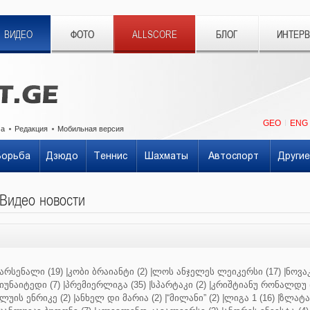
ВИДЕО
ФОТО
ALLSCORE
БЛОГ
ИНТЕР
GEO
ENG
ма
Редакция
Мобильная версия
Борьба
Дзюдо
Теннис
Шахматы
Автоспорт
Другие
Видео новости
არსენალი (19)
|
კობი ბრაიანტი (2)
|
ლოს ანჯელეს ლეიკერსი (17)
|
ნოვაკ
იუნაიტედი (7)
|
პრემიერლიგა (35)
|
სპარტაკი (2)
|
კრიშტიანუ რონალდუ (
ლუის ენრიკე (2)
|
ანხელ დი მარია (2)
|
“მილანი” (2)
|
ლიგა 1 (16)
|
ზლატან