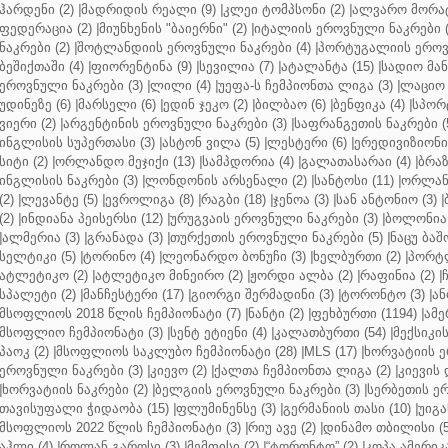
ჰარდენი (2)
|
მადრიდის რეალი (9)
|
კლეი ტომპსონი (2)
|
ალვარო მორატ
ფედერაცია (2)
|
მიუნხენის "ბაიერნი" (2)
|
იტალიის ეროვნული ნაკრები (
ნაკრები (2)
|
შოტლანდიის ეროვნული ნაკრები (4)
|
პორტუგალიის ეროვნ
ბეშიქთაში (4)
|
ფიორენტინა (9)
|
სევილია (7)
|
ატალანტა (15)
|
სადიო მანე
ეროვნული ნაკრები (3)
|
ლილი (4)
|
უეფა-ს ჩემპიონთა ლიგა (3)
|
ლაციო 
უდინეზე (6)
|
მარსელი (6)
|
ედინ ჯეკო (2)
|
ბილბაო (6)
|
ბენფიკა (4)
|
სპორტ
ვიერი (2)
|
არგენტინის ეროვნული ნაკრები (3)
|
საფრანგეთის ნაკრები (
ინგლისის სუპერთასი (3)
|
ასტონ ვილა (5)
|
ლესტერი (6)
|
ერედივიზიონი 
სიტი (2)
|
ორლანდო მეჯიქი (13)
|
სამპდორია (4)
|
გალათასარაი (4)
|
ბრაზ
ინგლისის ნაკრები (3)
|
ლონდონის არსენალი (2)
|
სანტოსი (11)
|
ორლანდ
(2)
|
ლევანტე (5)
|
ევროლიგა (8)
|
რაგბი (18)
|
ჯენოა (3)
|
სან ანტონიო (3)
|
(2)
|
ინდიანა პეისერსი (12)
|
ურუგვაის ეროვნული ნაკრები (3)
|
ბოლონია 
|
ალმერია (3)
|
გრანადა (3)
|
თურქეთის ეროვნული ნაკრები (5)
|
ნაცუ ბაშო
სელტიკი (5)
|
ტორინო (4)
|
ლეონარდო ბონუჩი (3)
|
ხელბურთი (2)
|
პორტლ
ატლეტიკო (2)
|
ატლეტიკო მინეირო (2)
|
ჟორდი ალბა (2)
|
რაფინია (2)
|
სპალეტი (2)
|
მანჩესტერი (17)
|
გიორგი შერმადინი (3)
|
ტორონტო (3)
|
ან
მსოფლიოს 2018 წლის ჩემპიონატი (7)
|
ნანტი (2)
|
ფეხბურთი (1194)
|
ამე
მსოფლიო ჩემპიონატი (3)
|
სენტ ეტიენი (4)
|
კალათბურთი (54)
|
მექსიკის
პაოკ (2)
|
მსოფლიოს საკლუბო ჩემპიონატი (28)
|
MLS (17)
|
ხორვატიის ე
ეროვნული ნაკრები (3)
|
კიევო (2)
|
ქალთა ჩემპიონთა ლიგა (2)
|
კიევის 
|
ხორვატიის ნაკრები (2)
|
ბელგიის ეროვნული ნაკრები (3)
|
სერბეთის ერ
თავისუფალი ჭიდაობა (15)
|
ფლუმინენსე (3)
|
გერმანიის თასი (10)
|
უიგა
მსოფლიოს 2022 წლის ჩემპიონატი (3)
|
რიუ ავე (2)
|
დინამო თბილისი (5
აჰლი (4)
|
როლან გაროსი (3)
|
მემფისი (2)
|
“ტორონტო” (2)
|
კოპა ამერიკა