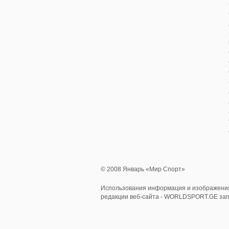
© 2008 Январь «Мир Спорт»
Использования информация и изображения
редакции веб-сайта - WORLDSPORT.GE за
0.493626