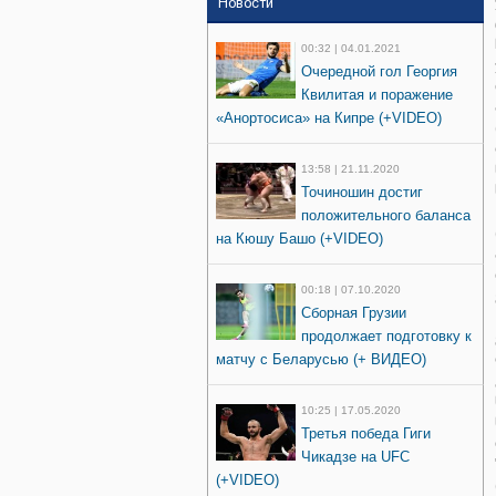
Новости
00:32 | 04.01.2021
Очередной гол Георгия
Квилитая и поражение
«Анортосиса» на Кипре (+VIDEO)
13:58 | 21.11.2020
Точиношин достиг
положительного баланса
на Кюшу Башо (+VIDEO)
00:18 | 07.10.2020
Сборная Грузии
продолжает подготовку к
матчу с Беларусью (+ ВИДЕО)
10:25 | 17.05.2020
Третья победа Гиги
Чикадзе на UFC
(+VIDEO)