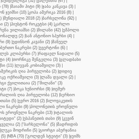
|
ბუნდესლიგა (32)
|
ვალენსია (67)
|
(78)
|
მაიამი ჰიტი (9)
|
ჯაბა კანკავა (3)
|
ნ ჯეიმსი (10)
|
კოპა ამერიკა 2016 (8)
|
)
|
მუნდიალი 2018 (2)
|
ბარსელონა (92)
|
 (2)
|
ჰიუსტონ როკეტსი (4)
|
კარლო
რენა უილიამსი (2)
|
მილანი (42)
|
ემპოლი
ონალდუ (2)
|
სან ანტონიო სპურსი (4)
|
ი (9)
|
ედინსონ კავანი (2)
|
მანუელ
ბურთო ნაკრები (2)
|
ევერტონი (6)
|
ლეს კლიპერსი (7)
|
რაფაელ ნადალი (5)
ი (4)
|
თორნიკე შენგელია (3)
|
გლადბახი
სი (11)
|
ლევან კობიაშვილი (3)
|
ამერიკის ღია პირველობა (2)
|
დიდიე
კე ოქრიაშვილი (3)
|
ლაშა დვალი (2)
|
გი ქვილითაია (2)
|
"მილანი" (3)
ტი (7)
|
ბოკა ხუნიორსი (9)
|
თემურ
რალიის ღია პირველობა (12)
|
სერხიო
თასი (5)
|
ევრო 2016 (2)
|
სლოვაკეთის
ი ნაკრები (9)
|
პოლონეთის ეროვნული
ს ეროვნული ნაკრები (13)
|
იტალიის
აიტედი" (2)
|
ესპანეთის თასი (9)
|
კევინ
ველია (2)
|
"ბარსელონა" (5)
|
მადრიდის
|
ლუკა მოდრიჩი (5)
|
გიორგი აბურჯანია
(5)
|
NBA (70)
|
“გოლდენ სტეიტი” (3)
|
ჯეიმს