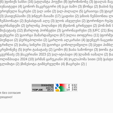
(6)
|
ფინიქს სანსი (16)
|
ატლანტა ჰოუქსი (8)
|
ფროზინონე (3)
|
დალას მავე
იუნაიტედი (4)
|
კონორ მაკგრეგორი (4)
|
აკი ბაშო (3)
|
მონცა (2)
|
ხაბიბ ნ
ეროვნული ნაკრები (2)
|
ალ აინი (2)
|
ალ-ჰილალი (5)
|
კრაიოვა (3)
|
ტიგრ
(3)
|
ჰაიდენჰაიმი (3)
|
ინტერ მაიამი (17)
|
კადისი (2)
|
აზიის ჩემპიონთა ლი
ჩემპიონატი (2)
|
სებასტიან ალე (3)
|
ლოს ანჯელესი (2)
|
ტორონტო რეპტო
ფერნანდეში (2)
|
ერლინგ ჰოლანდი (4)
|
მეისონ გრინვუდი (2)
|
ჰონ-მინ 
მიქაუტაძე (12)
|
შარლოტ ჰორნეტსი (3)
|
კორონავირუსი (3)
|
UFC (21)
|
ნი
დენვერი (2)
|
გიორგი მამარდაშვილი (67)
|
ილია თოფურია (11)
|
ფორმულ
ჰიუნდაი (2)
|
პერსეპოლისი (2)
|
კარლოს ალკარასი (4)
|
დენვერ ნაგეთსი
გრიზლი (2)
|
იანიკ სინერი (3)
|
გიორგი გოჩოლეიშვილი (3)
|
პედი პიმბლ
კრემონეზე (5)
|
იური ტაბატაძე (2)
|
კომო (6)
|
საბა საზონოვი (3)
|
თომა ტა
კვერნაძე (3)
|
ბაკურიანი 2023 (2)
|
ალ-იტიჰადი (4)
|
ლამინ იამალი (2)
|
ს
ოლიმპიადა 2024 (10)
|
არმან ცარუკიანი (4)
|
ოკლაჰომა სითი (10)
|
ჯასტი
გლიმიტი (2)
|
მინესოტა ტიმბერვულზი (4)
|
ზაგრები (2)
|
 без согласия
прещено!