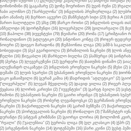
ჯანლუიჯი ბუფონი (7)
|
კლივლენდ კავალიერსი (2)
|
ანდრეს ინიესტა (4)
ტოჩინოშინი (6)
|
გაგამარუ (2)
|
ჟოზე მოურინიო (5)
|
უეინ რუნი (2)
|
რეალი 
ჩაბი ალონსო (2)
|
“ბარსელონა” (3)
|
ინგლისის პრემიერლიგა (2)
|
ლებრო
ჯანო ანანიძე (4)
|
სერხიო აგუერო (2)
|
მანჩესტერ სიტი (23)
|
სერია A (101
მარიო ბალოტელი (2)
|
პსჟ (38)
|
მარკო როისი (2)
|
ინგლისის ლიგის თასი
ანჩელოტი (4)
|
დორტმუნდი (16)
|
ლივერპული (29)
|
ვილიარეალი (3)
|
სე
(10)
|
ნაპოლი (38)
|
იუვენტუსი (79)
|
ნეიმარი (20)
|
რომა (17)
|
კრიშტიანო რ
რონალდინიო (3)
|
ატლეტიკო (20)
|
ანტონიო კონტე (3)
|
როჯერ ფედერერ
ნოიერი (2)
|
დიეგო მარადონა (8)
|
ჩემპიონთა ლიგა (26)
|
აშშ-ს საკალათ
სოსიედადი (3)
|
პეპ გვარდიოლა (3)
|
ბრაზილიის ნაკრები (9)
|
ლოს ანჯე
|
ჩელსი (16)
|
ნიუკასლი (4)
|
მარსელო ბიელსა (2)
|
ჰამბურგი (4)
|
აინტრახტ
(8)
|
ჰერტა (3)
|
ლევერკუზენი (12)
|
ვერდერი (5)
|
ბათუმის დინამო (2)
|
აიაქ
ალექსანდრ ლაკაზეტი (2)
|
ინგლისის ეროვნული ნაკრები (5)
|
მესი (2)
|
დეშამი (2)
|
ლუის სუარესი (3)
|
ესპანეთის ეროვნული ნაკრები (5)
|
თორნი
ვაკო ყაზაიშვილი (6)
|
გურამ კაშია (4)
|
მადრიდის "ატლეტიკო" (2)
|
გიორ
|
"ლივერპული" (5)
|
ლევან მჭედლიძე (2)
|
დავიდ ვილია (2)
|
რივერ პლეი
ქეცბაია (4)
|
ლორის კარიუსი (2)
|
"იუვენტუსი" (3)
|
გარეტ ბეილი (2)
|
ავსტ
რამოსი (5)
|
ესპანეთის ნაკრები (5)
|
კაირი ირვინგი (3)
|
ესპანეთის სუპერ
ეროვნული ნაკრები (3)
|
რობერტ ლევანდოვსკი (2)
|
გერმანიის ეროვნულ
ნაკრები (3)
|
საქართველოს ნაკრები (4)
|
კარიმ ბენზემა (7)
|
საქართველო
ნაკრები (3)
|
პორტუგალიის ნაკრები (6)
|
რონალდო (3)
|
"მანჩესტერ იუნ
დურანტი (5)
|
ანტუან გრიზმანი (2)
|
გიორგი ლორია (4)
|
სოლომონ კვირკ
"რეალი" (5)
|
“ვალენსია” (2)
|
ევროპა ლიგა (9)
|
ელ კლასიკო (4)
|
ქპრ (2)
(2)
|
არგენტინის ნაკრები (14)
|
ტოტენჰემი (16)
|
ჰარი კეინი (2)
|
ვესტ ჰემი 