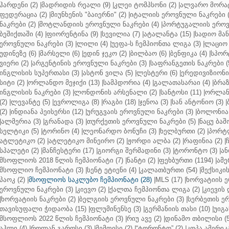
ჰარდენი (2)
|
მადრიდის რეალი (9)
|
კლეი ტომპსონი (2)
|
ალვარო მორატ
ფედერაცია (2)
|
მიუნხენის "ბაიერნი" (2)
|
იტალიის ეროვნული ნაკრები (
ნაკრები (2)
|
შოტლანდიის ეროვნული ნაკრები (4)
|
პორტუგალიის ეროვნ
ბეშიქთაში (4)
|
ფიორენტინა (9)
|
სევილია (7)
|
ატალანტა (15)
|
სადიო მანე
ეროვნული ნაკრები (3)
|
ლილი (4)
|
უეფა-ს ჩემპიონთა ლიგა (3)
|
ლაციო 
უდინეზე (6)
|
მარსელი (6)
|
ედინ ჯეკო (2)
|
ბილბაო (6)
|
ბენფიკა (4)
|
სპორტ
ვიერი (2)
|
არგენტინის ეროვნული ნაკრები (3)
|
საფრანგეთის ნაკრები (
ინგლისის სუპერთასი (3)
|
ასტონ ვილა (5)
|
ლესტერი (6)
|
ერედივიზიონი 
სიტი (2)
|
ორლანდო მეჯიქი (13)
|
სამპდორია (4)
|
გალათასარაი (4)
|
ბრაზ
ინგლისის ნაკრები (3)
|
ლონდონის არსენალი (2)
|
სანტოსი (11)
|
ორლანდ
(2)
|
ლევანტე (5)
|
ევროლიგა (8)
|
რაგბი (18)
|
ჯენოა (3)
|
სან ანტონიო (3)
|
(2)
|
ინდიანა პეისერსი (12)
|
ურუგვაის ეროვნული ნაკრები (3)
|
ბოლონია 
|
ალმერია (3)
|
გრანადა (3)
|
თურქეთის ეროვნული ნაკრები (5)
|
ნაცუ ბაშო
სელტიკი (5)
|
ტორინო (4)
|
ლეონარდო ბონუჩი (3)
|
ხელბურთი (2)
|
პორტლ
ატლეტიკო (2)
|
ატლეტიკო მინეირო (2)
|
ჟორდი ალბა (2)
|
რაფინია (2)
|
სპალეტი (2)
|
მანჩესტერი (17)
|
გიორგი შერმადინი (3)
|
ტორონტო (3)
|
ან
მსოფლიოს 2018 წლის ჩემპიონატი (7)
|
ნანტი (2)
|
ფეხბურთი (1194)
|
ამე
მსოფლიო ჩემპიონატი (3)
|
სენტ ეტიენი (4)
|
კალათბურთი (54)
|
მექსიკის
პაოკ (2)
|
მსოფლიოს საკლუბო ჩემპიონატი (28)
|
MLS (17)
|
ხორვატიის ე
ეროვნული ნაკრები (3)
|
კიევო (2)
|
ქალთა ჩემპიონთა ლიგა (2)
|
კიევის 
|
ხორვატიის ნაკრები (2)
|
ბელგიის ეროვნული ნაკრები (3)
|
სერბეთის ერ
თავისუფალი ჭიდაობა (15)
|
ფლუმინენსე (3)
|
გერმანიის თასი (10)
|
უიგა
მსოფლიოს 2022 წლის ჩემპიონატი (3)
|
რიუ ავე (2)
|
დინამო თბილისი (5
აჰლი (4)
|
როლან გაროსი (3)
|
მემფისი (2)
|
“ტორონტო” (2)
|
კოპა ამერიკა