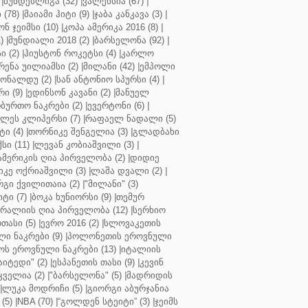
|
ბუნდესლიგა (32)
|
ვალენსია (67)
|
(78)
|
მაიამი ჰიტი (9)
|
ჯაბა კანკავა (3)
|
ნ ჯეიმსი (10)
|
კოპა ამერიკა 2016 (8)
|
)
|
მუნდიალი 2018 (2)
|
ბარსელონა (92)
|
 (2)
|
ჰიუსტონ როკეტსი (4)
|
კარლო
რენა უილიამსი (2)
|
მილანი (42)
|
ემპოლი
ონალდუ (2)
|
სან ანტონიო სპურსი (4)
|
ი (9)
|
ედინსონ კავანი (2)
|
მანუელ
ბურთო ნაკრები (2)
|
ევერტონი (6)
|
ლეს კლიპერსი (7)
|
რაფაელ ნადალი (5)
ი (4)
|
თორნიკე შენგელია (3)
|
გლადბახი
სი (11)
|
ლევან კობიაშვილი (3)
|
ამერიკის ღია პირველობა (2)
|
დიდიე
კე ოქრიაშვილი (3)
|
ლაშა დვალი (2)
|
გი ქვილითაია (2)
|
"მილანი" (3)
ტი (7)
|
ბოკა ხუნიორსი (9)
|
თემურ
რალიის ღია პირველობა (12)
|
სერხიო
თასი (5)
|
ევრო 2016 (2)
|
სლოვაკეთის
ი ნაკრები (9)
|
პოლონეთის ეროვნული
ს ეროვნული ნაკრები (13)
|
იტალიის
აიტედი" (2)
|
ესპანეთის თასი (9)
|
კევინ
ველია (2)
|
"ბარსელონა" (5)
|
მადრიდის
|
ლუკა მოდრიჩი (5)
|
გიორგი აბურჯანია
(5)
|
NBA (70)
|
“გოლდენ სტეიტი” (3)
|
ჯეიმს