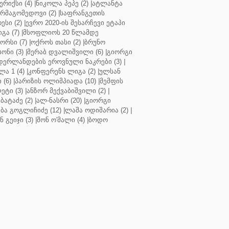
რიქსი (4)
|
ნიკოლა პეპე (2)
|
ატლანტა
ურმაგომედოვი (2)
|
საფრანგეთის
ესი (2)
|
ევრო 2020-ის შესარჩევი ეტაპი
გა (7)
|
მსოფლიოს 20 წლამდე
რსი (7)
|
ოქროს თასი (2)
|
ბრუნო
სონი (3)
|
მერაბ დვალიშვილი (6)
|
გიორგი
დერლანდების ეროვნული ნაკრები (3)
|
ა 1 (4)
|
კონფერენს ლიგა (2)
|
ულსან
 (6)
|
პარიზის ოლიმპიადა (10)
|
მემფის
ეტი (3)
|
ანზორ მექვაბიშვილი (2)
|
ბატაძე (2)
|
ალ-ნასრი (20)
|
გიორგი
აბა გოგლიჩიძე (12)
|
ლაშა ოდიშარია (2)
|
ნ გეიჯი (3)
|
შონ ო'მალი (4)
|
ბოდო