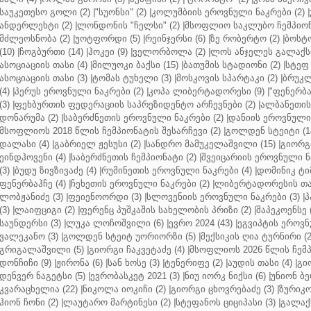
საუკეთესო გოლი (2)
|
"სუონსი" (2)
|
კოლუმბიის ეროვნული ნაკრები (2)
|
ანდერლეხტი (2)
|
ლონდონის "ჩელსი" (2)
|
მსოფლიო საკლუბო ჩემპიონა
მძლეოსნობა (2)
|
უოტფორდი (5)
|
რეინჯერსი (6)
|
ზე რობერტო (2)
|
ბოსტო
(10)
|
ჩოგბურთი (14)
|
ჰოკეი (9)
|
ველორბოლა (2)
|
ლოს ანჯელეს გალაქსი
ასოციაციის თასი (4)
|
მილუოკი ბაქსი (15)
|
ბათუმის სტადიონი (2)
|
სტეფ 
ასოციაციის თასი (3)
|
ტომას ტუხელი (3)
|
მოსკოვის სპარტაკი (2)
|
ბრუკლ
(4)
|
პერუს ეროვნული ნაკრები (2)
|
კოპა ლიბერტადორესი (9)
|
"ფენერბახ
(3)
|
ფეხბურთის ფედერაციის საპრეზიდენტო არჩევნები (2)
|
ალბანეთის
დონარუმა (2)
|
საბერძნეთის ეროვნული ნაკრები (2)
|
დანიის ეროვნული 
მსოფლიოს 2018 წლის ჩემპიონატის შესარჩევი (2)
|
გოლდენ სტეიტი (1
დალასი (4)
|
გაბრიელ ჟესუსი (2)
|
სანდრო მამუკელაშვილი (15)
|
გიორგი
ეინდჰოვენი (4)
|
საბერძნეთის ჩემპიონატი (2)
|
შვეიცარიის ეროვნული ნა
(3)
|
ბუდუ ზივზივაძე (4)
|
რუმინეთის ეროვნული ნაკრები (4)
|
დომინიკ ტიმ
ფენერბაჰჩე (4)
|
ჩეხეთის ეროვნული ნაკრები (2)
|
ლიბერტადორესის თას
ლობჟანიძე (3)
|
ფეიენოორდი (3)
|
სლოვენიის ეროვნული ნაკრები (3)
|
პ
(3)
|
ლაიფციგი (2)
|
ფერენც პუშკაშის სახელობის პრიზი (2)
|
შაპეკოენსე (
საუნდერსი (3)
|
ლუკა ლოჩოშვილი (6)
|
ევრო 2024 (43)
|
ეგვიპტის ეროვნ
ვალეკანო (3)
|
გოლდენ სტეიტ უორიორზი (5)
|
მექსიკის ღია ტურნირი (2
გრიგალაშვილი (5)
|
გიორგი ჩაკვეტაძე (4)
|
მსოფლიოს 2026 წლის ჩემპ
დონჩიჩი (9)
|
ჟირონა (6)
|
სან ხოსე (3)
|
ტენერიფე (2)
|
აუდის თასი (4)
|
გი
დენვერ ნაგეტსი (5)
|
ევრობასკეტ 2021 (3)
|
ნიუ იორკ ნიქსი (6)
|
უნიონ ბე
კვარაცხელია (22)
|
ნიკოლა იოკიჩი (2)
|
გიორგი ცხოვრებაძე (3)
|
ზურიკო
ჰიონ ჩონი (2)
|
ლაუტარო მარტინესი (2)
|
სტეფანოს ციციპასი (3)
|
გალაქს