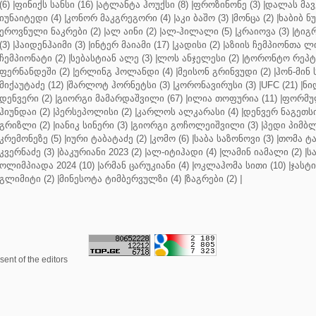
(6)
|
ფინიქს სანსი (16)
|
ატლანტა ჰოუქსი (8)
|
ფროზინონე (3)
|
დალას მავე
იუნაიტედი (4)
|
კონორ მაკგრეგორი (4)
|
აკი ბაშო (3)
|
მონცა (2)
|
ხაბიბ ნ
ეროვნული ნაკრები (2)
|
ალ აინი (2)
|
ალ-ჰილალი (5)
|
კრაიოვა (3)
|
ტიგრ
(3)
|
ჰაიდენჰაიმი (3)
|
ინტერ მაიამი (17)
|
კადისი (2)
|
აზიის ჩემპიონთა ლი
ჩემპიონატი (2)
|
სებასტიან ალე (3)
|
ლოს ანჯელესი (2)
|
ტორონტო რეპტო
ფერნანდეში (2)
|
ერლინგ ჰოლანდი (4)
|
მეისონ გრინვუდი (2)
|
ჰონ-მინ 
მიქაუტაძე (12)
|
შარლოტ ჰორნეტსი (3)
|
კორონავირუსი (3)
|
UFC (21)
|
ნი
დენვერი (2)
|
გიორგი მამარდაშვილი (67)
|
ილია თოფურია (11)
|
ფორმულ
ჰიუნდაი (2)
|
პერსეპოლისი (2)
|
კარლოს ალკარასი (4)
|
დენვერ ნაგეთსი
გრიზლი (2)
|
იანიკ სინერი (3)
|
გიორგი გოჩოლეიშვილი (3)
|
პედი პიმბლ
კრემონეზე (5)
|
იური ტაბატაძე (2)
|
კომო (6)
|
საბა საზონოვი (3)
|
თომა ტა
კვერნაძე (3)
|
ბაკურიანი 2023 (2)
|
ალ-იტიჰადი (4)
|
ლამინ იამალი (2)
|
ს
ოლიმპიადა 2024 (10)
|
არმან ცარუკიანი (4)
|
ოკლაჰომა სითი (10)
|
ჯასტი
გლიმიტი (2)
|
მინესოტა ტიმბერვულზი (4)
|
ზაგრები (2)
|
ent of the editors