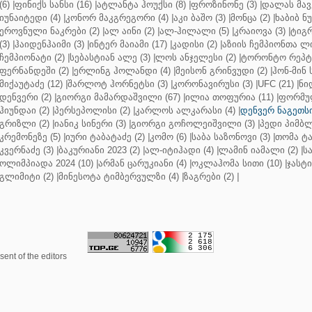
(6)
|
ფინიქს სანსი (16)
|
ატლანტა ჰოუქსი (8)
|
ფროზინონე (3)
|
დალას მავე
იუნაიტედი (4)
|
კონორ მაკგრეგორი (4)
|
აკი ბაშო (3)
|
მონცა (2)
|
ხაბიბ ნ
ეროვნული ნაკრები (2)
|
ალ აინი (2)
|
ალ-ჰილალი (5)
|
კრაიოვა (3)
|
ტიგრ
(3)
|
ჰაიდენჰაიმი (3)
|
ინტერ მაიამი (17)
|
კადისი (2)
|
აზიის ჩემპიონთა ლი
ჩემპიონატი (2)
|
სებასტიან ალე (3)
|
ლოს ანჯელესი (2)
|
ტორონტო რეპტო
ფერნანდეში (2)
|
ერლინგ ჰოლანდი (4)
|
მეისონ გრინვუდი (2)
|
ჰონ-მინ 
მიქაუტაძე (12)
|
შარლოტ ჰორნეტსი (3)
|
კორონავირუსი (3)
|
UFC (21)
|
ნი
დენვერი (2)
|
გიორგი მამარდაშვილი (67)
|
ილია თოფურია (11)
|
ფორმულ
ჰიუნდაი (2)
|
პერსეპოლისი (2)
|
კარლოს ალკარასი (4)
|
დენვერ ნაგეთსი
გრიზლი (2)
|
იანიკ სინერი (3)
|
გიორგი გოჩოლეიშვილი (3)
|
პედი პიმბლ
კრემონეზე (5)
|
იური ტაბატაძე (2)
|
კომო (6)
|
საბა საზონოვი (3)
|
თომა ტა
კვერნაძე (3)
|
ბაკურიანი 2023 (2)
|
ალ-იტიჰადი (4)
|
ლამინ იამალი (2)
|
ს
ოლიმპიადა 2024 (10)
|
არმან ცარუკიანი (4)
|
ოკლაჰომა სითი (10)
|
ჯასტი
გლიმიტი (2)
|
მინესოტა ტიმბერვულზი (4)
|
ზაგრები (2)
|
ent of the editors