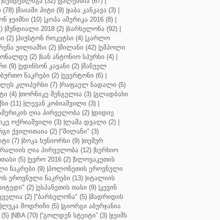
|
ბუნდესლიგა (32)
|
ვალენსია (67)
|
(78)
|
მაიამი ჰიტი (9)
|
ჯაბა კანკავა (3)
|
ნ ჯეიმსი (10)
|
კოპა ამერიკა 2016 (8)
|
)
|
მუნდიალი 2018 (2)
|
ბარსელონა (92)
|
 (2)
|
ჰიუსტონ როკეტსი (4)
|
კარლო
რენა უილიამსი (2)
|
მილანი (42)
|
ემპოლი
ონალდუ (2)
|
სან ანტონიო სპურსი (4)
|
ი (9)
|
ედინსონ კავანი (2)
|
მანუელ
ბურთო ნაკრები (2)
|
ევერტონი (6)
|
ლეს კლიპერსი (7)
|
რაფაელ ნადალი (5)
ი (4)
|
თორნიკე შენგელია (3)
|
გლადბახი
სი (11)
|
ლევან კობიაშვილი (3)
|
ამერიკის ღია პირველობა (2)
|
დიდიე
კე ოქრიაშვილი (3)
|
ლაშა დვალი (2)
|
გი ქვილითაია (2)
|
"მილანი" (3)
ტი (7)
|
ბოკა ხუნიორსი (9)
|
თემურ
რალიის ღია პირველობა (12)
|
სერხიო
თასი (5)
|
ევრო 2016 (2)
|
სლოვაკეთის
ი ნაკრები (9)
|
პოლონეთის ეროვნული
ს ეროვნული ნაკრები (13)
|
იტალიის
აიტედი" (2)
|
ესპანეთის თასი (9)
|
კევინ
ველია (2)
|
"ბარსელონა" (5)
|
მადრიდის
|
ლუკა მოდრიჩი (5)
|
გიორგი აბურჯანია
(5)
|
NBA (70)
|
“გოლდენ სტეიტი” (3)
|
ჯეიმს