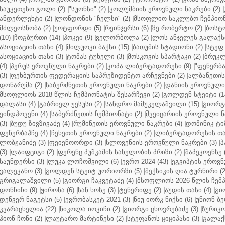
საუკეთესო გოლი (2)
|
"სუონსი" (2)
|
კოლუმბიის ეროვნული ნაკრები (2)
|
ანდერლეხტი (2)
|
ლონდონის "ჩელსი" (2)
|
მსოფლიო საკლუბო ჩემპიონა
მძლეოსნობა (2)
|
უოტფორდი (5)
|
რეინჯერსი (6)
|
ზე რობერტო (2)
|
ბოსტო
(10)
|
ჩოგბურთი (14)
|
ჰოკეი (9)
|
ველორბოლა (2)
|
ლოს ანჯელეს გალაქსი
ასოციაციის თასი (4)
|
მილუოკი ბაქსი (15)
|
ბათუმის სტადიონი (2)
|
სტეფ 
ასოციაციის თასი (3)
|
ტომას ტუხელი (3)
|
მოსკოვის სპარტაკი (2)
|
ბრუკლ
(4)
|
პერუს ეროვნული ნაკრები (2)
|
კოპა ლიბერტადორესი (9)
|
"ფენერბახ
(3)
|
ფეხბურთის ფედერაციის საპრეზიდენტო არჩევნები (2)
|
ალბანეთის
დონარუმა (2)
|
საბერძნეთის ეროვნული ნაკრები (2)
|
დანიის ეროვნული 
მსოფლიოს 2018 წლის ჩემპიონატის შესარჩევი (2)
|
გოლდენ სტეიტი (1
დალასი (4)
|
გაბრიელ ჟესუსი (2)
|
სანდრო მამუკელაშვილი (15)
|
გიორგი
ეინდჰოვენი (4)
|
საბერძნეთის ჩემპიონატი (2)
|
შვეიცარიის ეროვნული ნა
(3)
|
ბუდუ ზივზივაძე (4)
|
რუმინეთის ეროვნული ნაკრები (4)
|
დომინიკ ტიმ
ფენერბაჰჩე (4)
|
ჩეხეთის ეროვნული ნაკრები (2)
|
ლიბერტადორესის თას
ლობჟანიძე (3)
|
ფეიენოორდი (3)
|
სლოვენიის ეროვნული ნაკრები (3)
|
პ
(3)
|
ლაიფციგი (2)
|
ფერენც პუშკაშის სახელობის პრიზი (2)
|
შაპეკოენსე (
საუნდერსი (3)
|
ლუკა ლოჩოშვილი (6)
|
ევრო 2024 (43)
|
ეგვიპტის ეროვნ
ვალეკანო (3)
|
გოლდენ სტეიტ უორიორზი (5)
|
მექსიკის ღია ტურნირი (2
გრიგალაშვილი (5)
|
გიორგი ჩაკვეტაძე (4)
|
მსოფლიოს 2026 წლის ჩემპ
დონჩიჩი (9)
|
ჟირონა (6)
|
სან ხოსე (3)
|
ტენერიფე (2)
|
აუდის თასი (4)
|
გი
დენვერ ნაგეტსი (5)
|
ევრობასკეტ 2021 (3)
|
ნიუ იორკ ნიქსი (6)
|
უნიონ ბე
კვარაცხელია (22)
|
ნიკოლა იოკიჩი (2)
|
გიორგი ცხოვრებაძე (3)
|
ზურიკო
ჰიონ ჩონი (2)
|
ლაუტარო მარტინესი (2)
|
სტეფანოს ციციპასი (3)
|
გალაქს