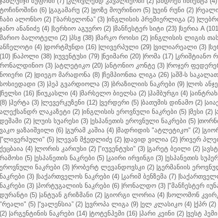
ჯანლუიჯი ბუფონი (7)
|
კლივლენდ კავალიერსი (2)
|
ანდრეს ინიესტა (4)
ტოჩინოშინი (6)
|
გაგამარუ (2)
|
ჟოზე მოურინიო (5)
|
უეინ რუნი (2)
|
რეალი 
ჩაბი ალონსო (2)
|
“ბარსელონა” (3)
|
ინგლისის პრემიერლიგა (2)
|
ლებრო
ჯანო ანანიძე (4)
|
სერხიო აგუერო (2)
|
მანჩესტერ სიტი (23)
|
სერია A (101
მარიო ბალოტელი (2)
|
პსჟ (38)
|
მარკო როისი (2)
|
ინგლისის ლიგის თასი
ანჩელოტი (4)
|
დორტმუნდი (16)
|
ლივერპული (29)
|
ვილიარეალი (3)
|
სე
(10)
|
ნაპოლი (38)
|
იუვენტუსი (79)
|
ნეიმარი (20)
|
რომა (17)
|
კრიშტიანო რ
რონალდინიო (3)
|
ატლეტიკო (20)
|
ანტონიო კონტე (3)
|
როჯერ ფედერერ
ნოიერი (2)
|
დიეგო მარადონა (8)
|
ჩემპიონთა ლიგა (26)
|
აშშ-ს საკალათ
სოსიედადი (3)
|
პეპ გვარდიოლა (3)
|
ბრაზილიის ნაკრები (9)
|
ლოს ანჯე
|
ჩელსი (16)
|
ნიუკასლი (4)
|
მარსელო ბიელსა (2)
|
ჰამბურგი (4)
|
აინტრახტ
(8)
|
ჰერტა (3)
|
ლევერკუზენი (12)
|
ვერდერი (5)
|
ბათუმის დინამო (2)
|
აიაქ
ალექსანდრ ლაკაზეტი (2)
|
ინგლისის ეროვნული ნაკრები (5)
|
მესი (2)
|
დეშამი (2)
|
ლუის სუარესი (3)
|
ესპანეთის ეროვნული ნაკრები (5)
|
თორნი
ვაკო ყაზაიშვილი (6)
|
გურამ კაშია (4)
|
მადრიდის "ატლეტიკო" (2)
|
გიორ
|
"ლივერპული" (5)
|
ლევან მჭედლიძე (2)
|
დავიდ ვილია (2)
|
რივერ პლეი
ქეცბაია (4)
|
ლორის კარიუსი (2)
|
"იუვენტუსი" (3)
|
გარეტ ბეილი (2)
|
ავსტ
რამოსი (5)
|
ესპანეთის ნაკრები (5)
|
კაირი ირვინგი (3)
|
ესპანეთის სუპერ
ეროვნული ნაკრები (3)
|
რობერტ ლევანდოვსკი (2)
|
გერმანიის ეროვნულ
ნაკრები (3)
|
საქართველოს ნაკრები (4)
|
კარიმ ბენზემა (7)
|
საქართველო
ნაკრები (3)
|
პორტუგალიის ნაკრები (6)
|
რონალდო (3)
|
"მანჩესტერ იუნ
დურანტი (5)
|
ანტუან გრიზმანი (2)
|
გიორგი ლორია (4)
|
სოლომონ კვირკ
"რეალი" (5)
|
“ვალენსია” (2)
|
ევროპა ლიგა (9)
|
ელ კლასიკო (4)
|
ქპრ (2)
(2)
|
არგენტინის ნაკრები (14)
|
ტოტენჰემი (16)
|
ჰარი კეინი (2)
|
ვესტ ჰემი 