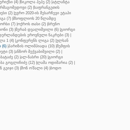
რიქსი (4)
|
ნიკოლა პეპე (2)
|
ატლანტა
ურმაგომედოვი (2)
|
საფრანგეთის
ესი (2)
|
ევრო 2020-ის შესარჩევი ეტაპი
გა (7)
|
მსოფლიოს 20 წლამდე
რსი (7)
|
ოქროს თასი (2)
|
ბრუნო
სონი (3)
|
მერაბ დვალიშვილი (6)
|
გიორგი
დერლანდების ეროვნული ნაკრები (3)
|
ა 1 (4)
|
კონფერენს ლიგა (2)
|
ულსან
 (6)
|
პარიზის ოლიმპიადა (10)
|
მემფის
ეტი (3)
|
ანზორ მექვაბიშვილი (2)
|
ბატაძე (2)
|
ალ-ნასრი (20)
|
გიორგი
აბა გოგლიჩიძე (12)
|
ლაშა ოდიშარია (2)
|
ნ გეიჯი (3)
|
შონ ო'მალი (4)
|
ბოდო