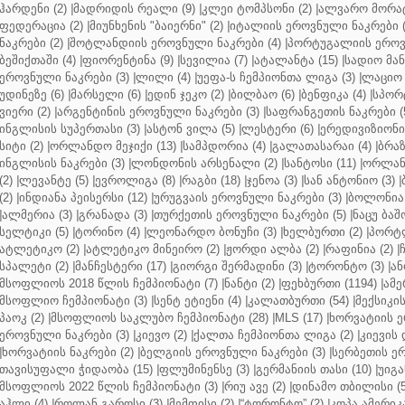
ჰარდენი (2)
|
მადრიდის რეალი (9)
|
კლეი ტომპსონი (2)
|
ალვარო მორატ
ფედერაცია (2)
|
მიუნხენის "ბაიერნი" (2)
|
იტალიის ეროვნული ნაკრები (
ნაკრები (2)
|
შოტლანდიის ეროვნული ნაკრები (4)
|
პორტუგალიის ეროვნ
ბეშიქთაში (4)
|
ფიორენტინა (9)
|
სევილია (7)
|
ატალანტა (15)
|
სადიო მანე
ეროვნული ნაკრები (3)
|
ლილი (4)
|
უეფა-ს ჩემპიონთა ლიგა (3)
|
ლაციო 
უდინეზე (6)
|
მარსელი (6)
|
ედინ ჯეკო (2)
|
ბილბაო (6)
|
ბენფიკა (4)
|
სპორტ
ვიერი (2)
|
არგენტინის ეროვნული ნაკრები (3)
|
საფრანგეთის ნაკრები (
ინგლისის სუპერთასი (3)
|
ასტონ ვილა (5)
|
ლესტერი (6)
|
ერედივიზიონი 
სიტი (2)
|
ორლანდო მეჯიქი (13)
|
სამპდორია (4)
|
გალათასარაი (4)
|
ბრაზ
ინგლისის ნაკრები (3)
|
ლონდონის არსენალი (2)
|
სანტოსი (11)
|
ორლანდ
(2)
|
ლევანტე (5)
|
ევროლიგა (8)
|
რაგბი (18)
|
ჯენოა (3)
|
სან ანტონიო (3)
|
(2)
|
ინდიანა პეისერსი (12)
|
ურუგვაის ეროვნული ნაკრები (3)
|
ბოლონია 
|
ალმერია (3)
|
გრანადა (3)
|
თურქეთის ეროვნული ნაკრები (5)
|
ნაცუ ბაშო
სელტიკი (5)
|
ტორინო (4)
|
ლეონარდო ბონუჩი (3)
|
ხელბურთი (2)
|
პორტლ
ატლეტიკო (2)
|
ატლეტიკო მინეირო (2)
|
ჟორდი ალბა (2)
|
რაფინია (2)
|
სპალეტი (2)
|
მანჩესტერი (17)
|
გიორგი შერმადინი (3)
|
ტორონტო (3)
|
ან
მსოფლიოს 2018 წლის ჩემპიონატი (7)
|
ნანტი (2)
|
ფეხბურთი (1194)
|
ამე
მსოფლიო ჩემპიონატი (3)
|
სენტ ეტიენი (4)
|
კალათბურთი (54)
|
მექსიკის
პაოკ (2)
|
მსოფლიოს საკლუბო ჩემპიონატი (28)
|
MLS (17)
|
ხორვატიის ე
ეროვნული ნაკრები (3)
|
კიევო (2)
|
ქალთა ჩემპიონთა ლიგა (2)
|
კიევის 
|
ხორვატიის ნაკრები (2)
|
ბელგიის ეროვნული ნაკრები (3)
|
სერბეთის ერ
თავისუფალი ჭიდაობა (15)
|
ფლუმინენსე (3)
|
გერმანიის თასი (10)
|
უიგა
მსოფლიოს 2022 წლის ჩემპიონატი (3)
|
რიუ ავე (2)
|
დინამო თბილისი (5
აჰლი (4)
|
როლან გაროსი (3)
|
მემფისი (2)
|
“ტორონტო” (2)
|
კოპა ამერიკა