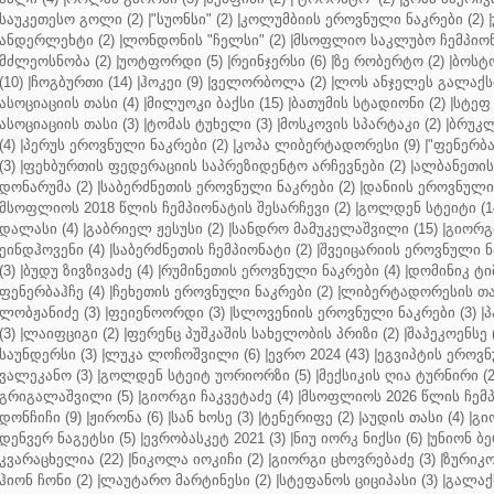
საუკეთესო გოლი (2)
|
"სუონსი" (2)
|
კოლუმბიის ეროვნული ნაკრები (2)
|
ანდერლეხტი (2)
|
ლონდონის "ჩელსი" (2)
|
მსოფლიო საკლუბო ჩემპიონა
მძლეოსნობა (2)
|
უოტფორდი (5)
|
რეინჯერსი (6)
|
ზე რობერტო (2)
|
ბოსტო
(10)
|
ჩოგბურთი (14)
|
ჰოკეი (9)
|
ველორბოლა (2)
|
ლოს ანჯელეს გალაქსი
ასოციაციის თასი (4)
|
მილუოკი ბაქსი (15)
|
ბათუმის სტადიონი (2)
|
სტეფ 
ასოციაციის თასი (3)
|
ტომას ტუხელი (3)
|
მოსკოვის სპარტაკი (2)
|
ბრუკლ
(4)
|
პერუს ეროვნული ნაკრები (2)
|
კოპა ლიბერტადორესი (9)
|
"ფენერბახ
(3)
|
ფეხბურთის ფედერაციის საპრეზიდენტო არჩევნები (2)
|
ალბანეთის
დონარუმა (2)
|
საბერძნეთის ეროვნული ნაკრები (2)
|
დანიის ეროვნული 
მსოფლიოს 2018 წლის ჩემპიონატის შესარჩევი (2)
|
გოლდენ სტეიტი (1
დალასი (4)
|
გაბრიელ ჟესუსი (2)
|
სანდრო მამუკელაშვილი (15)
|
გიორგი
ეინდჰოვენი (4)
|
საბერძნეთის ჩემპიონატი (2)
|
შვეიცარიის ეროვნული ნა
(3)
|
ბუდუ ზივზივაძე (4)
|
რუმინეთის ეროვნული ნაკრები (4)
|
დომინიკ ტიმ
ფენერბაჰჩე (4)
|
ჩეხეთის ეროვნული ნაკრები (2)
|
ლიბერტადორესის თას
ლობჟანიძე (3)
|
ფეიენოორდი (3)
|
სლოვენიის ეროვნული ნაკრები (3)
|
პ
(3)
|
ლაიფციგი (2)
|
ფერენც პუშკაშის სახელობის პრიზი (2)
|
შაპეკოენსე (
საუნდერსი (3)
|
ლუკა ლოჩოშვილი (6)
|
ევრო 2024 (43)
|
ეგვიპტის ეროვნ
ვალეკანო (3)
|
გოლდენ სტეიტ უორიორზი (5)
|
მექსიკის ღია ტურნირი (2
გრიგალაშვილი (5)
|
გიორგი ჩაკვეტაძე (4)
|
მსოფლიოს 2026 წლის ჩემპ
დონჩიჩი (9)
|
ჟირონა (6)
|
სან ხოსე (3)
|
ტენერიფე (2)
|
აუდის თასი (4)
|
გი
დენვერ ნაგეტსი (5)
|
ევრობასკეტ 2021 (3)
|
ნიუ იორკ ნიქსი (6)
|
უნიონ ბე
კვარაცხელია (22)
|
ნიკოლა იოკიჩი (2)
|
გიორგი ცხოვრებაძე (3)
|
ზურიკო
ჰიონ ჩონი (2)
|
ლაუტარო მარტინესი (2)
|
სტეფანოს ციციპასი (3)
|
გალაქს