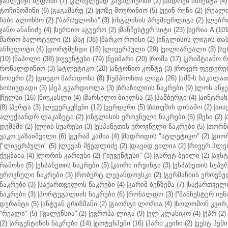
ჯანლუიჯი ბუფონი (7)
|
კლივლენდ კავალიერსი (2)
|
ანდრეს ინიესტა (4)
ტოჩინოშინი (6)
|
გაგამარუ (2)
|
ჟოზე მოურინიო (5)
|
უეინ რუნი (2)
|
რეალი 
ჩაბი ალონსო (2)
|
“ბარსელონა” (3)
|
ინგლისის პრემიერლიგა (2)
|
ლებრო
ჯანო ანანიძე (4)
|
სერხიო აგუერო (2)
|
მანჩესტერ სიტი (23)
|
სერია A (101
მარიო ბალოტელი (2)
|
პსჟ (38)
|
მარკო როისი (2)
|
ინგლისის ლიგის თასი
ანჩელოტი (4)
|
დორტმუნდი (16)
|
ლივერპული (29)
|
ვილიარეალი (3)
|
სე
(10)
|
ნაპოლი (38)
|
იუვენტუსი (79)
|
ნეიმარი (20)
|
რომა (17)
|
კრიშტიანო რ
რონალდინიო (3)
|
ატლეტიკო (20)
|
ანტონიო კონტე (3)
|
როჯერ ფედერერ
ნოიერი (2)
|
დიეგო მარადონა (8)
|
ჩემპიონთა ლიგა (26)
|
აშშ-ს საკალათ
სოსიედადი (3)
|
პეპ გვარდიოლა (3)
|
ბრაზილიის ნაკრები (9)
|
ლოს ანჯე
|
ჩელსი (16)
|
ნიუკასლი (4)
|
მარსელო ბიელსა (2)
|
ჰამბურგი (4)
|
აინტრახტ
(8)
|
ჰერტა (3)
|
ლევერკუზენი (12)
|
ვერდერი (5)
|
ბათუმის დინამო (2)
|
აიაქ
ალექსანდრ ლაკაზეტი (2)
|
ინგლისის ეროვნული ნაკრები (5)
|
მესი (2)
|
დეშამი (2)
|
ლუის სუარესი (3)
|
ესპანეთის ეროვნული ნაკრები (5)
|
თორნი
ვაკო ყაზაიშვილი (6)
|
გურამ კაშია (4)
|
მადრიდის "ატლეტიკო" (2)
|
გიორ
|
"ლივერპული" (5)
|
ლევან მჭედლიძე (2)
|
დავიდ ვილია (2)
|
რივერ პლეი
ქეცბაია (4)
|
ლორის კარიუსი (2)
|
"იუვენტუსი" (3)
|
გარეტ ბეილი (2)
|
ავსტ
რამოსი (5)
|
ესპანეთის ნაკრები (5)
|
კაირი ირვინგი (3)
|
ესპანეთის სუპერ
ეროვნული ნაკრები (3)
|
რობერტ ლევანდოვსკი (2)
|
გერმანიის ეროვნულ
ნაკრები (3)
|
საქართველოს ნაკრები (4)
|
კარიმ ბენზემა (7)
|
საქართველო
ნაკრები (3)
|
პორტუგალიის ნაკრები (6)
|
რონალდო (3)
|
"მანჩესტერ იუნ
დურანტი (5)
|
ანტუან გრიზმანი (2)
|
გიორგი ლორია (4)
|
სოლომონ კვირკ
"რეალი" (5)
|
“ვალენსია” (2)
|
ევროპა ლიგა (9)
|
ელ კლასიკო (4)
|
ქპრ (2)
(2)
|
არგენტინის ნაკრები (14)
|
ტოტენჰემი (16)
|
ჰარი კეინი (2)
|
ვესტ ჰემი 