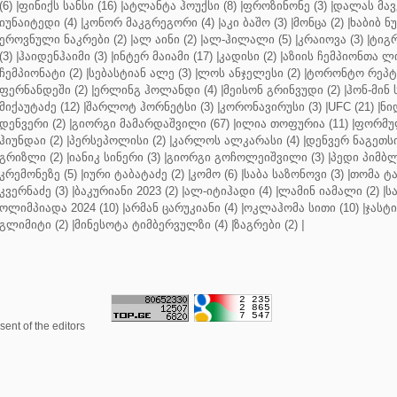
(6)
|
ფინიქს სანსი (16)
|
ატლანტა ჰოუქსი (8)
|
ფროზინონე (3)
|
დალას მავე
იუნაიტედი (4)
|
კონორ მაკგრეგორი (4)
|
აკი ბაშო (3)
|
მონცა (2)
|
ხაბიბ ნ
ეროვნული ნაკრები (2)
|
ალ აინი (2)
|
ალ-ჰილალი (5)
|
კრაიოვა (3)
|
ტიგრ
(3)
|
ჰაიდენჰაიმი (3)
|
ინტერ მაიამი (17)
|
კადისი (2)
|
აზიის ჩემპიონთა ლი
ჩემპიონატი (2)
|
სებასტიან ალე (3)
|
ლოს ანჯელესი (2)
|
ტორონტო რეპტო
ფერნანდეში (2)
|
ერლინგ ჰოლანდი (4)
|
მეისონ გრინვუდი (2)
|
ჰონ-მინ 
მიქაუტაძე (12)
|
შარლოტ ჰორნეტსი (3)
|
კორონავირუსი (3)
|
UFC (21)
|
ნი
დენვერი (2)
|
გიორგი მამარდაშვილი (67)
|
ილია თოფურია (11)
|
ფორმულ
ჰიუნდაი (2)
|
პერსეპოლისი (2)
|
კარლოს ალკარასი (4)
|
დენვერ ნაგეთსი
გრიზლი (2)
|
იანიკ სინერი (3)
|
გიორგი გოჩოლეიშვილი (3)
|
პედი პიმბლ
კრემონეზე (5)
|
იური ტაბატაძე (2)
|
კომო (6)
|
საბა საზონოვი (3)
|
თომა ტა
კვერნაძე (3)
|
ბაკურიანი 2023 (2)
|
ალ-იტიჰადი (4)
|
ლამინ იამალი (2)
|
ს
ოლიმპიადა 2024 (10)
|
არმან ცარუკიანი (4)
|
ოკლაჰომა სითი (10)
|
ჯასტი
გლიმიტი (2)
|
მინესოტა ტიმბერვულზი (4)
|
ზაგრები (2)
|
ent of the editors