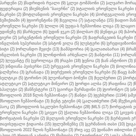
ჰარდენი (2)
|
მადრიდის რეალი (9)
|
კლეი ტომპსონი (2)
|
ალვარო მორატ
ფედერაცია (2)
|
მიუნხენის "ბაიერნი" (2)
|
იტალიის ეროვნული ნაკრები (
ნაკრები (2)
|
შოტლანდიის ეროვნული ნაკრები (4)
|
პორტუგალიის ეროვნ
ბეშიქთაში (4)
|
ფიორენტინა (9)
|
სევილია (7)
|
ატალანტა (15)
|
სადიო მანე
ეროვნული ნაკრები (3)
|
ლილი (4)
|
უეფა-ს ჩემპიონთა ლიგა (3)
|
ლაციო 
უდინეზე (6)
|
მარსელი (6)
|
ედინ ჯეკო (2)
|
ბილბაო (6)
|
ბენფიკა (4)
|
სპორტ
ვიერი (2)
|
არგენტინის ეროვნული ნაკრები (3)
|
საფრანგეთის ნაკრები (
ინგლისის სუპერთასი (3)
|
ასტონ ვილა (5)
|
ლესტერი (6)
|
ერედივიზიონი 
სიტი (2)
|
ორლანდო მეჯიქი (13)
|
სამპდორია (4)
|
გალათასარაი (4)
|
ბრაზ
ინგლისის ნაკრები (3)
|
ლონდონის არსენალი (2)
|
სანტოსი (11)
|
ორლანდ
(2)
|
ლევანტე (5)
|
ევროლიგა (8)
|
რაგბი (18)
|
ჯენოა (3)
|
სან ანტონიო (3)
|
(2)
|
ინდიანა პეისერსი (12)
|
ურუგვაის ეროვნული ნაკრები (3)
|
ბოლონია 
|
ალმერია (3)
|
გრანადა (3)
|
თურქეთის ეროვნული ნაკრები (5)
|
ნაცუ ბაშო
სელტიკი (5)
|
ტორინო (4)
|
ლეონარდო ბონუჩი (3)
|
ხელბურთი (2)
|
პორტლ
ატლეტიკო (2)
|
ატლეტიკო მინეირო (2)
|
ჟორდი ალბა (2)
|
რაფინია (2)
|
სპალეტი (2)
|
მანჩესტერი (17)
|
გიორგი შერმადინი (3)
|
ტორონტო (3)
|
ან
მსოფლიოს 2018 წლის ჩემპიონატი (7)
|
ნანტი (2)
|
ფეხბურთი (1194)
|
ამე
მსოფლიო ჩემპიონატი (3)
|
სენტ ეტიენი (4)
|
კალათბურთი (54)
|
მექსიკის
პაოკ (2)
|
მსოფლიოს საკლუბო ჩემპიონატი (28)
|
MLS (17)
|
ხორვატიის ე
ეროვნული ნაკრები (3)
|
კიევო (2)
|
ქალთა ჩემპიონთა ლიგა (2)
|
კიევის 
|
ხორვატიის ნაკრები (2)
|
ბელგიის ეროვნული ნაკრები (3)
|
სერბეთის ერ
თავისუფალი ჭიდაობა (15)
|
ფლუმინენსე (3)
|
გერმანიის თასი (10)
|
უიგა
მსოფლიოს 2022 წლის ჩემპიონატი (3)
|
რიუ ავე (2)
|
დინამო თბილისი (5
აჰლი (4)
|
როლან გაროსი (3)
|
მემფისი (2)
|
“ტორონტო” (2)
|
კოპა ამერიკა