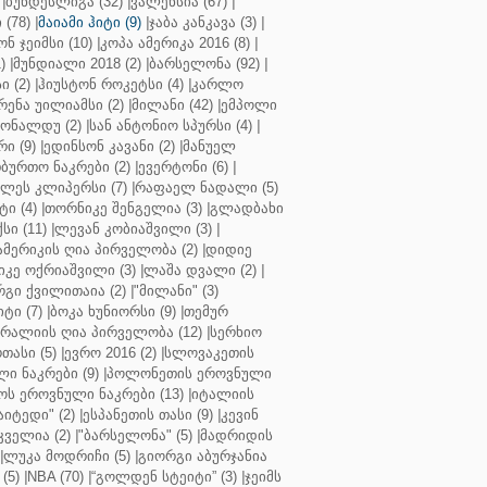
|
ბუნდესლიგა (32)
|
ვალენსია (67)
|
(78)
|
მაიამი ჰიტი (9)
|
ჯაბა კანკავა (3)
|
ნ ჯეიმსი (10)
|
კოპა ამერიკა 2016 (8)
|
)
|
მუნდიალი 2018 (2)
|
ბარსელონა (92)
|
 (2)
|
ჰიუსტონ როკეტსი (4)
|
კარლო
რენა უილიამსი (2)
|
მილანი (42)
|
ემპოლი
ონალდუ (2)
|
სან ანტონიო სპურსი (4)
|
ი (9)
|
ედინსონ კავანი (2)
|
მანუელ
ბურთო ნაკრები (2)
|
ევერტონი (6)
|
ლეს კლიპერსი (7)
|
რაფაელ ნადალი (5)
ი (4)
|
თორნიკე შენგელია (3)
|
გლადბახი
სი (11)
|
ლევან კობიაშვილი (3)
|
ამერიკის ღია პირველობა (2)
|
დიდიე
კე ოქრიაშვილი (3)
|
ლაშა დვალი (2)
|
გი ქვილითაია (2)
|
"მილანი" (3)
ტი (7)
|
ბოკა ხუნიორსი (9)
|
თემურ
რალიის ღია პირველობა (12)
|
სერხიო
თასი (5)
|
ევრო 2016 (2)
|
სლოვაკეთის
ი ნაკრები (9)
|
პოლონეთის ეროვნული
ს ეროვნული ნაკრები (13)
|
იტალიის
აიტედი" (2)
|
ესპანეთის თასი (9)
|
კევინ
ველია (2)
|
"ბარსელონა" (5)
|
მადრიდის
|
ლუკა მოდრიჩი (5)
|
გიორგი აბურჯანია
(5)
|
NBA (70)
|
“გოლდენ სტეიტი” (3)
|
ჯეიმს