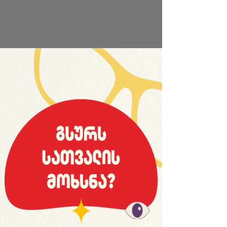
საიტის სრული ვერსია
© 2008 იანვარი, «მსოფლიო სპორტი»
ვებ-გვერდ WORLDSPORT.GE-ს ინფორმაციებისა და
ფოტომასალის გამოყენება, რედაქციასთან
შეთანხმების გარეშე, აკრძალულია!