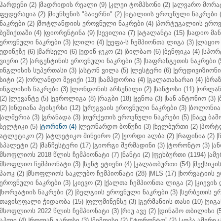
ჰარდენი (2)
|
მადრიდის რეალი (9)
|
კლეი ტომპსონი (2)
|
ალვარო მორატ
ფედერაცია (2)
|
მიუნხენის "ბაიერნი" (2)
|
იტალიის ეროვნული ნაკრები (
ნაკრები (2)
|
შოტლანდიის ეროვნული ნაკრები (4)
|
პორტუგალიის ეროვნ
ბეშიქთაში (4)
|
ფიორენტინა (9)
|
სევილია (7)
|
ატალანტა (15)
|
სადიო მანე
ეროვნული ნაკრები (3)
|
ლილი (4)
|
უეფა-ს ჩემპიონთა ლიგა (3)
|
ლაციო 
უდინეზე (6)
|
მარსელი (6)
|
ედინ ჯეკო (2)
|
ბილბაო (6)
|
ბენფიკა (4)
|
სპორტ
ვიერი (2)
|
არგენტინის ეროვნული ნაკრები (3)
|
საფრანგეთის ნაკრები (
ინგლისის სუპერთასი (3)
|
ასტონ ვილა (5)
|
ლესტერი (6)
|
ერედივიზიონი 
სიტი (2)
|
ორლანდო მეჯიქი (13)
|
სამპდორია (4)
|
გალათასარაი (4)
|
ბრაზ
ინგლისის ნაკრები (3)
|
ლონდონის არსენალი (2)
|
სანტოსი (11)
|
ორლანდ
(2)
|
ლევანტე (5)
|
ევროლიგა (8)
|
რაგბი (18)
|
ჯენოა (3)
|
სან ანტონიო (3)
|
(2)
|
ინდიანა პეისერსი (12)
|
ურუგვაის ეროვნული ნაკრები (3)
|
ბოლონია 
|
ალმერია (3)
|
გრანადა (3)
|
თურქეთის ეროვნული ნაკრები (5)
|
ნაცუ ბაშო
სელტიკი (5)
|
ტორინო (4)
|
ლეონარდო ბონუჩი (3)
|
ხელბურთი (2)
|
პორტლ
ატლეტიკო (2)
|
ატლეტიკო მინეირო (2)
|
ჟორდი ალბა (2)
|
რაფინია (2)
|
სპალეტი (2)
|
მანჩესტერი (17)
|
გიორგი შერმადინი (3)
|
ტორონტო (3)
|
ან
მსოფლიოს 2018 წლის ჩემპიონატი (7)
|
ნანტი (2)
|
ფეხბურთი (1194)
|
ამე
მსოფლიო ჩემპიონატი (3)
|
სენტ ეტიენი (4)
|
კალათბურთი (54)
|
მექსიკის
პაოკ (2)
|
მსოფლიოს საკლუბო ჩემპიონატი (28)
|
MLS (17)
|
ხორვატიის ე
ეროვნული ნაკრები (3)
|
კიევო (2)
|
ქალთა ჩემპიონთა ლიგა (2)
|
კიევის 
|
ხორვატიის ნაკრები (2)
|
ბელგიის ეროვნული ნაკრები (3)
|
სერბეთის ერ
თავისუფალი ჭიდაობა (15)
|
ფლუმინენსე (3)
|
გერმანიის თასი (10)
|
უიგა
მსოფლიოს 2022 წლის ჩემპიონატი (3)
|
რიუ ავე (2)
|
დინამო თბილისი (5
აჰლი (4)
|
როლან გაროსი (3)
|
მემფისი (2)
|
“ტორონტო” (2)
|
კოპა ამერიკა