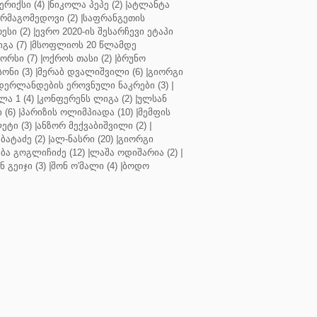
რიქსი (4)
|
ნიკოლა პეპე (2)
|
ატლანტა
ურმაგომედოვი (2)
|
საფრანგეთის
ესი (2)
|
ევრო 2020-ის შესარჩევი ეტაპი
გა (7)
|
მსოფლიოს 20 წლამდე
რსი (7)
|
ოქროს თასი (2)
|
ბრუნო
სონი (3)
|
მერაბ დვალიშვილი (6)
|
გიორგი
დერლანდების ეროვნული ნაკრები (3)
|
ა 1 (4)
|
კონფერენს ლიგა (2)
|
ულსან
 (6)
|
პარიზის ოლიმპიადა (10)
|
მემფის
ეტი (3)
|
ანზორ მექვაბიშვილი (2)
|
ბატაძე (2)
|
ალ-ნასრი (20)
|
გიორგი
აბა გოგლიჩიძე (12)
|
ლაშა ოდიშარია (2)
|
ნ გეიჯი (3)
|
შონ ო'მალი (4)
|
ბოდო