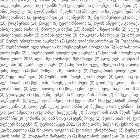
საუკეთესო გოლი (2)
|
"სუონსი" (2)
|
კოლუმბიის ეროვნული ნაკრები (2)
|
ანდერლეხტი (2)
|
ლონდონის "ჩელსი" (2)
|
მსოფლიო საკლუბო ჩემპიონა
მძლეოსნობა (2)
|
უოტფორდი (5)
|
რეინჯერსი (6)
|
ზე რობერტო (2)
|
ბოსტო
(10)
|
ჩოგბურთი (14)
|
ჰოკეი (9)
|
ველორბოლა (2)
|
ლოს ანჯელეს გალაქსი
ასოციაციის თასი (4)
|
მილუოკი ბაქსი (15)
|
ბათუმის სტადიონი (2)
|
სტეფ 
ასოციაციის თასი (3)
|
ტომას ტუხელი (3)
|
მოსკოვის სპარტაკი (2)
|
ბრუკლ
(4)
|
პერუს ეროვნული ნაკრები (2)
|
კოპა ლიბერტადორესი (9)
|
"ფენერბახ
(3)
|
ფეხბურთის ფედერაციის საპრეზიდენტო არჩევნები (2)
|
ალბანეთის
დონარუმა (2)
|
საბერძნეთის ეროვნული ნაკრები (2)
|
დანიის ეროვნული 
მსოფლიოს 2018 წლის ჩემპიონატის შესარჩევი (2)
|
გოლდენ სტეიტი (1
დალასი (4)
|
გაბრიელ ჟესუსი (2)
|
სანდრო მამუკელაშვილი (15)
|
გიორგი
ეინდჰოვენი (4)
|
საბერძნეთის ჩემპიონატი (2)
|
შვეიცარიის ეროვნული ნა
(3)
|
ბუდუ ზივზივაძე (4)
|
რუმინეთის ეროვნული ნაკრები (4)
|
დომინიკ ტიმ
ფენერბაჰჩე (4)
|
ჩეხეთის ეროვნული ნაკრები (2)
|
ლიბერტადორესის თას
ლობჟანიძე (3)
|
ფეიენოორდი (3)
|
სლოვენიის ეროვნული ნაკრები (3)
|
პ
(3)
|
ლაიფციგი (2)
|
ფერენც პუშკაშის სახელობის პრიზი (2)
|
შაპეკოენსე (
საუნდერსი (3)
|
ლუკა ლოჩოშვილი (6)
|
ევრო 2024 (43)
|
ეგვიპტის ეროვნ
ვალეკანო (3)
|
გოლდენ სტეიტ უორიორზი (5)
|
მექსიკის ღია ტურნირი (2
გრიგალაშვილი (5)
|
გიორგი ჩაკვეტაძე (4)
|
მსოფლიოს 2026 წლის ჩემპ
დონჩიჩი (9)
|
ჟირონა (6)
|
სან ხოსე (3)
|
ტენერიფე (2)
|
აუდის თასი (4)
|
გი
დენვერ ნაგეტსი (5)
|
ევრობასკეტ 2021 (3)
|
ნიუ იორკ ნიქსი (6)
|
უნიონ ბე
კვარაცხელია (22)
|
ნიკოლა იოკიჩი (2)
|
გიორგი ცხოვრებაძე (3)
|
ზურიკო
ჰიონ ჩონი (2)
|
ლაუტარო მარტინესი (2)
|
სტეფანოს ციციპასი (3)
|
გალაქს