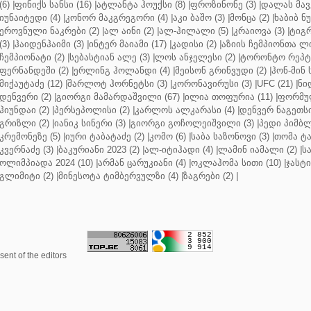
(6)
|
ფინიქს სანსი (16)
|
ატლანტა ჰოუქსი (8)
|
ფროზინონე (3)
|
დალას მავე
იუნაიტედი (4)
|
კონორ მაკგრეგორი (4)
|
აკი ბაშო (3)
|
მონცა (2)
|
ხაბიბ ნ
ეროვნული ნაკრები (2)
|
ალ აინი (2)
|
ალ-ჰილალი (5)
|
კრაიოვა (3)
|
ტიგრ
(3)
|
ჰაიდენჰაიმი (3)
|
ინტერ მაიამი (17)
|
კადისი (2)
|
აზიის ჩემპიონთა ლი
ჩემპიონატი (2)
|
სებასტიან ალე (3)
|
ლოს ანჯელესი (2)
|
ტორონტო რეპტო
ფერნანდეში (2)
|
ერლინგ ჰოლანდი (4)
|
მეისონ გრინვუდი (2)
|
ჰონ-მინ 
მიქაუტაძე (12)
|
შარლოტ ჰორნეტსი (3)
|
კორონავირუსი (3)
|
UFC (21)
|
ნი
დენვერი (2)
|
გიორგი მამარდაშვილი (67)
|
ილია თოფურია (11)
|
ფორმულ
ჰიუნდაი (2)
|
პერსეპოლისი (2)
|
კარლოს ალკარასი (4)
|
დენვერ ნაგეთსი
გრიზლი (2)
|
იანიკ სინერი (3)
|
გიორგი გოჩოლეიშვილი (3)
|
პედი პიმბლ
კრემონეზე (5)
|
იური ტაბატაძე (2)
|
კომო (6)
|
საბა საზონოვი (3)
|
თომა ტა
კვერნაძე (3)
|
ბაკურიანი 2023 (2)
|
ალ-იტიჰადი (4)
|
ლამინ იამალი (2)
|
ს
ოლიმპიადა 2024 (10)
|
არმან ცარუკიანი (4)
|
ოკლაჰომა სითი (10)
|
ჯასტი
გლიმიტი (2)
|
მინესოტა ტიმბერვულზი (4)
|
ზაგრები (2)
|
ent of the editors