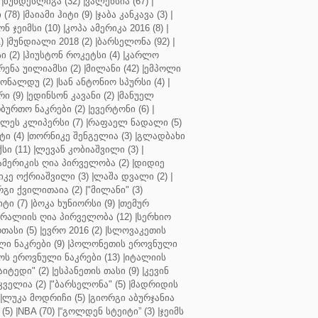
|
ბუნდესლიგა (32)
|
ვალენსია (67)
|
(78)
|
მაიამი ჰიტი (9)
|
ჯაბა კანკავა (3)
|
ნ ჯეიმსი (10)
|
კოპა ამერიკა 2016 (8)
|
)
|
მუნდიალი 2018 (2)
|
ბარსელონა (92)
|
 (2)
|
ჰიუსტონ როკეტსი (4)
|
კარლო
რენა უილიამსი (2)
|
მილანი (42)
|
ემპოლი
ონალდუ (2)
|
სან ანტონიო სპურსი (4)
|
ი (9)
|
ედინსონ კავანი (2)
|
მანუელ
ბურთო ნაკრები (2)
|
ევერტონი (6)
|
ლეს კლიპერსი (7)
|
რაფაელ ნადალი (5)
ი (4)
|
თორნიკე შენგელია (3)
|
გლადბახი
სი (11)
|
ლევან კობიაშვილი (3)
|
ამერიკის ღია პირველობა (2)
|
დიდიე
კე ოქრიაშვილი (3)
|
ლაშა დვალი (2)
|
გი ქვილითაია (2)
|
"მილანი" (3)
ტი (7)
|
ბოკა ხუნიორსი (9)
|
თემურ
რალიის ღია პირველობა (12)
|
სერხიო
თასი (5)
|
ევრო 2016 (2)
|
სლოვაკეთის
ი ნაკრები (9)
|
პოლონეთის ეროვნული
ს ეროვნული ნაკრები (13)
|
იტალიის
აიტედი" (2)
|
ესპანეთის თასი (9)
|
კევინ
ველია (2)
|
"ბარსელონა" (5)
|
მადრიდის
|
ლუკა მოდრიჩი (5)
|
გიორგი აბურჯანია
(5)
|
NBA (70)
|
“გოლდენ სტეიტი” (3)
|
ჯეიმს