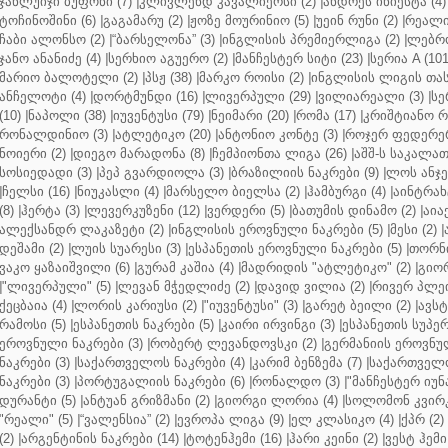
ჯანლუიჯი ბუფონი (7)
|
კლივლენდ კავალიერსი (2)
|
ანდრეს ინიესტა (4)
ტოჩინოშინი (6)
|
გაგამარუ (2)
|
ჟოზე მოურინიო (5)
|
უეინ რუნი (2)
|
რეალი 
ჩაბი ალონსო (2)
|
“ბარსელონა” (3)
|
ინგლისის პრემიერლიგა (2)
|
ლებრო
ჯანო ანანიძე (4)
|
სერხიო აგუერო (2)
|
მანჩესტერ სიტი (23)
|
სერია A (101
მარიო ბალოტელი (2)
|
პსჟ (38)
|
მარკო როისი (2)
|
ინგლისის ლიგის თასი
ანჩელოტი (4)
|
დორტმუნდი (16)
|
ლივერპული (29)
|
ვილიარეალი (3)
|
სე
(10)
|
ნაპოლი (38)
|
იუვენტუსი (79)
|
ნეიმარი (20)
|
რომა (17)
|
კრიშტიანო რ
რონალდინიო (3)
|
ატლეტიკო (20)
|
ანტონიო კონტე (3)
|
როჯერ ფედერერ
ნოიერი (2)
|
დიეგო მარადონა (8)
|
ჩემპიონთა ლიგა (26)
|
აშშ-ს საკალათ
სოსიედადი (3)
|
პეპ გვარდიოლა (3)
|
ბრაზილიის ნაკრები (9)
|
ლოს ანჯე
|
ჩელსი (16)
|
ნიუკასლი (4)
|
მარსელო ბიელსა (2)
|
ჰამბურგი (4)
|
აინტრახტ
(8)
|
ჰერტა (3)
|
ლევერკუზენი (12)
|
ვერდერი (5)
|
ბათუმის დინამო (2)
|
აიაქ
ალექსანდრ ლაკაზეტი (2)
|
ინგლისის ეროვნული ნაკრები (5)
|
მესი (2)
|
დეშამი (2)
|
ლუის სუარესი (3)
|
ესპანეთის ეროვნული ნაკრები (5)
|
თორნი
ვაკო ყაზაიშვილი (6)
|
გურამ კაშია (4)
|
მადრიდის "ატლეტიკო" (2)
|
გიორ
|
"ლივერპული" (5)
|
ლევან მჭედლიძე (2)
|
დავიდ ვილია (2)
|
რივერ პლეი
ქეცბაია (4)
|
ლორის კარიუსი (2)
|
"იუვენტუსი" (3)
|
გარეტ ბეილი (2)
|
ავსტ
რამოსი (5)
|
ესპანეთის ნაკრები (5)
|
კაირი ირვინგი (3)
|
ესპანეთის სუპერ
ეროვნული ნაკრები (3)
|
რობერტ ლევანდოვსკი (2)
|
გერმანიის ეროვნულ
ნაკრები (3)
|
საქართველოს ნაკრები (4)
|
კარიმ ბენზემა (7)
|
საქართველო
ნაკრები (3)
|
პორტუგალიის ნაკრები (6)
|
რონალდო (3)
|
"მანჩესტერ იუნ
დურანტი (5)
|
ანტუან გრიზმანი (2)
|
გიორგი ლორია (4)
|
სოლომონ კვირკ
"რეალი" (5)
|
“ვალენსია” (2)
|
ევროპა ლიგა (9)
|
ელ კლასიკო (4)
|
ქპრ (2)
(2)
|
არგენტინის ნაკრები (14)
|
ტოტენჰემი (16)
|
ჰარი კეინი (2)
|
ვესტ ჰემი 