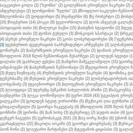
საუკეთესო გოლი (2)
|
"სუონსი" (2)
|
კოლუმბიის ეროვნული ნაკრები (2)
|
ანდერლეხტი (2)
|
ლონდონის "ჩელსი" (2)
|
მსოფლიო საკლუბო ჩემპიონა
მძლეოსნობა (2)
|
უოტფორდი (5)
|
რეინჯერსი (6)
|
ზე რობერტო (2)
|
ბოსტო
(10)
|
ჩოგბურთი (14)
|
ჰოკეი (9)
|
ველორბოლა (2)
|
ლოს ანჯელეს გალაქსი
ასოციაციის თასი (4)
|
მილუოკი ბაქსი (15)
|
ბათუმის სტადიონი (2)
|
სტეფ 
ასოციაციის თასი (3)
|
ტომას ტუხელი (3)
|
მოსკოვის სპარტაკი (2)
|
ბრუკლ
(4)
|
პერუს ეროვნული ნაკრები (2)
|
კოპა ლიბერტადორესი (9)
|
"ფენერბახ
(3)
|
ფეხბურთის ფედერაციის საპრეზიდენტო არჩევნები (2)
|
ალბანეთის
დონარუმა (2)
|
საბერძნეთის ეროვნული ნაკრები (2)
|
დანიის ეროვნული 
მსოფლიოს 2018 წლის ჩემპიონატის შესარჩევი (2)
|
გოლდენ სტეიტი (1
დალასი (4)
|
გაბრიელ ჟესუსი (2)
|
სანდრო მამუკელაშვილი (15)
|
გიორგი
ეინდჰოვენი (4)
|
საბერძნეთის ჩემპიონატი (2)
|
შვეიცარიის ეროვნული ნა
(3)
|
ბუდუ ზივზივაძე (4)
|
რუმინეთის ეროვნული ნაკრები (4)
|
დომინიკ ტიმ
ფენერბაჰჩე (4)
|
ჩეხეთის ეროვნული ნაკრები (2)
|
ლიბერტადორესის თას
ლობჟანიძე (3)
|
ფეიენოორდი (3)
|
სლოვენიის ეროვნული ნაკრები (3)
|
პ
(3)
|
ლაიფციგი (2)
|
ფერენც პუშკაშის სახელობის პრიზი (2)
|
შაპეკოენსე (
საუნდერსი (3)
|
ლუკა ლოჩოშვილი (6)
|
ევრო 2024 (43)
|
ეგვიპტის ეროვნ
ვალეკანო (3)
|
გოლდენ სტეიტ უორიორზი (5)
|
მექსიკის ღია ტურნირი (2
გრიგალაშვილი (5)
|
გიორგი ჩაკვეტაძე (4)
|
მსოფლიოს 2026 წლის ჩემპ
დონჩიჩი (9)
|
ჟირონა (6)
|
სან ხოსე (3)
|
ტენერიფე (2)
|
აუდის თასი (4)
|
გი
დენვერ ნაგეტსი (5)
|
ევრობასკეტ 2021 (3)
|
ნიუ იორკ ნიქსი (6)
|
უნიონ ბე
კვარაცხელია (22)
|
ნიკოლა იოკიჩი (2)
|
გიორგი ცხოვრებაძე (3)
|
ზურიკო
ჰიონ ჩონი (2)
|
ლაუტარო მარტინესი (2)
|
სტეფანოს ციციპასი (3)
|
გალაქს