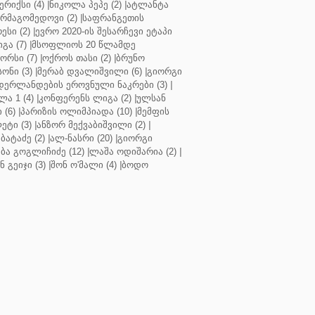
რიქსი (4)
|
ნიკოლა პეპე (2)
|
ატლანტა
ურმაგომედოვი (2)
|
საფრანგეთის
ესი (2)
|
ევრო 2020-ის შესარჩევი ეტაპი
გა (7)
|
მსოფლიოს 20 წლამდე
რსი (7)
|
ოქროს თასი (2)
|
ბრუნო
სონი (3)
|
მერაბ დვალიშვილი (6)
|
გიორგი
დერლანდების ეროვნული ნაკრები (3)
|
ა 1 (4)
|
კონფერენს ლიგა (2)
|
ულსან
 (6)
|
პარიზის ოლიმპიადა (10)
|
მემფის
ეტი (3)
|
ანზორ მექვაბიშვილი (2)
|
ბატაძე (2)
|
ალ-ნასრი (20)
|
გიორგი
აბა გოგლიჩიძე (12)
|
ლაშა ოდიშარია (2)
|
ნ გეიჯი (3)
|
შონ ო'მალი (4)
|
ბოდო