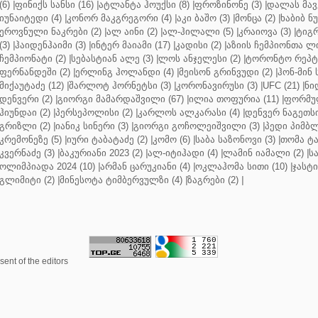
(6)
|
ფინიქს სანსი (16)
|
ატლანტა ჰოუქსი (8)
|
ფროზინონე (3)
|
დალას მავე
იუნაიტედი (4)
|
კონორ მაკგრეგორი (4)
|
აკი ბაშო (3)
|
მონცა (2)
|
ხაბიბ ნ
ეროვნული ნაკრები (2)
|
ალ აინი (2)
|
ალ-ჰილალი (5)
|
კრაიოვა (3)
|
ტიგრ
(3)
|
ჰაიდენჰაიმი (3)
|
ინტერ მაიამი (17)
|
კადისი (2)
|
აზიის ჩემპიონთა ლი
ჩემპიონატი (2)
|
სებასტიან ალე (3)
|
ლოს ანჯელესი (2)
|
ტორონტო რეპტო
ფერნანდეში (2)
|
ერლინგ ჰოლანდი (4)
|
მეისონ გრინვუდი (2)
|
ჰონ-მინ 
მიქაუტაძე (12)
|
შარლოტ ჰორნეტსი (3)
|
კორონავირუსი (3)
|
UFC (21)
|
ნი
დენვერი (2)
|
გიორგი მამარდაშვილი (67)
|
ილია თოფურია (11)
|
ფორმულ
ჰიუნდაი (2)
|
პერსეპოლისი (2)
|
კარლოს ალკარასი (4)
|
დენვერ ნაგეთსი
გრიზლი (2)
|
იანიკ სინერი (3)
|
გიორგი გოჩოლეიშვილი (3)
|
პედი პიმბლ
კრემონეზე (5)
|
იური ტაბატაძე (2)
|
კომო (6)
|
საბა საზონოვი (3)
|
თომა ტა
კვერნაძე (3)
|
ბაკურიანი 2023 (2)
|
ალ-იტიჰადი (4)
|
ლამინ იამალი (2)
|
ს
ოლიმპიადა 2024 (10)
|
არმან ცარუკიანი (4)
|
ოკლაჰომა სითი (10)
|
ჯასტი
გლიმიტი (2)
|
მინესოტა ტიმბერვულზი (4)
|
ზაგრები (2)
|
ent of the editors