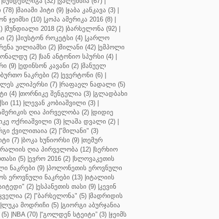
|
ბუნდესლიგა (32)
|
ვალენსია (67)
|
(78)
|
მაიამი ჰიტი (9)
|
ჯაბა კანკავა (3)
|
ნ ჯეიმსი (10)
|
კოპა ამერიკა 2016 (8)
|
)
|
მუნდიალი 2018 (2)
|
ბარსელონა (92)
|
 (2)
|
ჰიუსტონ როკეტსი (4)
|
კარლო
რენა უილიამსი (2)
|
მილანი (42)
|
ემპოლი
ონალდუ (2)
|
სან ანტონიო სპურსი (4)
|
ი (9)
|
ედინსონ კავანი (2)
|
მანუელ
ბურთო ნაკრები (2)
|
ევერტონი (6)
|
ლეს კლიპერსი (7)
|
რაფაელ ნადალი (5)
ი (4)
|
თორნიკე შენგელია (3)
|
გლადბახი
სი (11)
|
ლევან კობიაშვილი (3)
|
ამერიკის ღია პირველობა (2)
|
დიდიე
კე ოქრიაშვილი (3)
|
ლაშა დვალი (2)
|
გი ქვილითაია (2)
|
"მილანი" (3)
ტი (7)
|
ბოკა ხუნიორსი (9)
|
თემურ
რალიის ღია პირველობა (12)
|
სერხიო
თასი (5)
|
ევრო 2016 (2)
|
სლოვაკეთის
ი ნაკრები (9)
|
პოლონეთის ეროვნული
ს ეროვნული ნაკრები (13)
|
იტალიის
აიტედი" (2)
|
ესპანეთის თასი (9)
|
კევინ
ველია (2)
|
"ბარსელონა" (5)
|
მადრიდის
|
ლუკა მოდრიჩი (5)
|
გიორგი აბურჯანია
(5)
|
NBA (70)
|
“გოლდენ სტეიტი” (3)
|
ჯეიმს