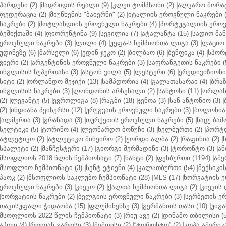
ჰარდენი (2)
|
მადრიდის რეალი (9)
|
კლეი ტომპსონი (2)
|
ალვარო მორატ
ფედერაცია (2)
|
მიუნხენის "ბაიერნი" (2)
|
იტალიის ეროვნული ნაკრები (
ნაკრები (2)
|
შოტლანდიის ეროვნული ნაკრები (4)
|
პორტუგალიის ეროვნ
ბეშიქთაში (4)
|
ფიორენტინა (9)
|
სევილია (7)
|
ატალანტა (15)
|
სადიო მანე
ეროვნული ნაკრები (3)
|
ლილი (4)
|
უეფა-ს ჩემპიონთა ლიგა (3)
|
ლაციო 
უდინეზე (6)
|
მარსელი (6)
|
ედინ ჯეკო (2)
|
ბილბაო (6)
|
ბენფიკა (4)
|
სპორტ
ვიერი (2)
|
არგენტინის ეროვნული ნაკრები (3)
|
საფრანგეთის ნაკრები (
ინგლისის სუპერთასი (3)
|
ასტონ ვილა (5)
|
ლესტერი (6)
|
ერედივიზიონი 
სიტი (2)
|
ორლანდო მეჯიქი (13)
|
სამპდორია (4)
|
გალათასარაი (4)
|
ბრაზ
ინგლისის ნაკრები (3)
|
ლონდონის არსენალი (2)
|
სანტოსი (11)
|
ორლანდ
(2)
|
ლევანტე (5)
|
ევროლიგა (8)
|
რაგბი (18)
|
ჯენოა (3)
|
სან ანტონიო (3)
|
(2)
|
ინდიანა პეისერსი (12)
|
ურუგვაის ეროვნული ნაკრები (3)
|
ბოლონია 
|
ალმერია (3)
|
გრანადა (3)
|
თურქეთის ეროვნული ნაკრები (5)
|
ნაცუ ბაშო
სელტიკი (5)
|
ტორინო (4)
|
ლეონარდო ბონუჩი (3)
|
ხელბურთი (2)
|
პორტლ
ატლეტიკო (2)
|
ატლეტიკო მინეირო (2)
|
ჟორდი ალბა (2)
|
რაფინია (2)
|
სპალეტი (2)
|
მანჩესტერი (17)
|
გიორგი შერმადინი (3)
|
ტორონტო (3)
|
ან
მსოფლიოს 2018 წლის ჩემპიონატი (7)
|
ნანტი (2)
|
ფეხბურთი (1194)
|
ამე
მსოფლიო ჩემპიონატი (3)
|
სენტ ეტიენი (4)
|
კალათბურთი (54)
|
მექსიკის
პაოკ (2)
|
მსოფლიოს საკლუბო ჩემპიონატი (28)
|
MLS (17)
|
ხორვატიის ე
ეროვნული ნაკრები (3)
|
კიევო (2)
|
ქალთა ჩემპიონთა ლიგა (2)
|
კიევის 
|
ხორვატიის ნაკრები (2)
|
ბელგიის ეროვნული ნაკრები (3)
|
სერბეთის ერ
თავისუფალი ჭიდაობა (15)
|
ფლუმინენსე (3)
|
გერმანიის თასი (10)
|
უიგა
მსოფლიოს 2022 წლის ჩემპიონატი (3)
|
რიუ ავე (2)
|
დინამო თბილისი (5
აჰლი (4)
|
როლან გაროსი (3)
|
მემფისი (2)
|
“ტორონტო” (2)
|
კოპა ამერიკა