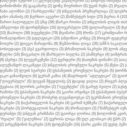
ჯანლუიჯი ბუფონი (7)
|
კლივლენდ კავალიერსი (2)
|
ანდრეს ინიესტა (4)
ტოჩინოშინი (6)
|
გაგამარუ (2)
|
ჟოზე მოურინიო (5)
|
უეინ რუნი (2)
|
რეალი 
ჩაბი ალონსო (2)
|
“ბარსელონა” (3)
|
ინგლისის პრემიერლიგა (2)
|
ლებრო
ჯანო ანანიძე (4)
|
სერხიო აგუერო (2)
|
მანჩესტერ სიტი (23)
|
სერია A (101
მარიო ბალოტელი (2)
|
პსჟ (38)
|
მარკო როისი (2)
|
ინგლისის ლიგის თასი
ანჩელოტი (4)
|
დორტმუნდი (16)
|
ლივერპული (29)
|
ვილიარეალი (3)
|
სე
(10)
|
ნაპოლი (38)
|
იუვენტუსი (79)
|
ნეიმარი (20)
|
რომა (17)
|
კრიშტიანო რ
რონალდინიო (3)
|
ატლეტიკო (20)
|
ანტონიო კონტე (3)
|
როჯერ ფედერერ
ნოიერი (2)
|
დიეგო მარადონა (8)
|
ჩემპიონთა ლიგა (26)
|
აშშ-ს საკალათ
სოსიედადი (3)
|
პეპ გვარდიოლა (3)
|
ბრაზილიის ნაკრები (9)
|
ლოს ანჯე
|
ჩელსი (16)
|
ნიუკასლი (4)
|
მარსელო ბიელსა (2)
|
ჰამბურგი (4)
|
აინტრახტ
(8)
|
ჰერტა (3)
|
ლევერკუზენი (12)
|
ვერდერი (5)
|
ბათუმის დინამო (2)
|
აიაქ
ალექსანდრ ლაკაზეტი (2)
|
ინგლისის ეროვნული ნაკრები (5)
|
მესი (2)
|
დეშამი (2)
|
ლუის სუარესი (3)
|
ესპანეთის ეროვნული ნაკრები (5)
|
თორნი
ვაკო ყაზაიშვილი (6)
|
გურამ კაშია (4)
|
მადრიდის "ატლეტიკო" (2)
|
გიორ
|
"ლივერპული" (5)
|
ლევან მჭედლიძე (2)
|
დავიდ ვილია (2)
|
რივერ პლეი
ქეცბაია (4)
|
ლორის კარიუსი (2)
|
"იუვენტუსი" (3)
|
გარეტ ბეილი (2)
|
ავსტ
რამოსი (5)
|
ესპანეთის ნაკრები (5)
|
კაირი ირვინგი (3)
|
ესპანეთის სუპერ
ეროვნული ნაკრები (3)
|
რობერტ ლევანდოვსკი (2)
|
გერმანიის ეროვნულ
ნაკრები (3)
|
საქართველოს ნაკრები (4)
|
კარიმ ბენზემა (7)
|
საქართველო
ნაკრები (3)
|
პორტუგალიის ნაკრები (6)
|
რონალდო (3)
|
"მანჩესტერ იუნ
დურანტი (5)
|
ანტუან გრიზმანი (2)
|
გიორგი ლორია (4)
|
სოლომონ კვირკ
"რეალი" (5)
|
“ვალენსია” (2)
|
ევროპა ლიგა (9)
|
ელ კლასიკო (4)
|
ქპრ (2)
(2)
|
არგენტინის ნაკრები (14)
|
ტოტენჰემი (16)
|
ჰარი კეინი (2)
|
ვესტ ჰემი 