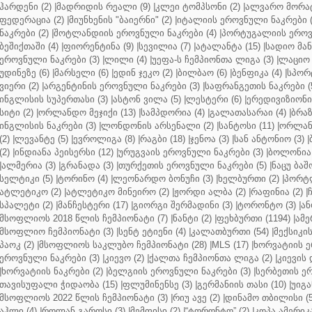
ჰარდენი (2)
|
მადრიდის რეალი (9)
|
კლეი ტომპსონი (2)
|
ალვარო მორატ
ფედერაცია (2)
|
მიუნხენის "ბაიერნი" (2)
|
იტალიის ეროვნული ნაკრები (
ნაკრები (2)
|
შოტლანდიის ეროვნული ნაკრები (4)
|
პორტუგალიის ეროვნ
ბეშიქთაში (4)
|
ფიორენტინა (9)
|
სევილია (7)
|
ატალანტა (15)
|
სადიო მანე
ეროვნული ნაკრები (3)
|
ლილი (4)
|
უეფა-ს ჩემპიონთა ლიგა (3)
|
ლაციო 
უდინეზე (6)
|
მარსელი (6)
|
ედინ ჯეკო (2)
|
ბილბაო (6)
|
ბენფიკა (4)
|
სპორტ
ვიერი (2)
|
არგენტინის ეროვნული ნაკრები (3)
|
საფრანგეთის ნაკრები (
ინგლისის სუპერთასი (3)
|
ასტონ ვილა (5)
|
ლესტერი (6)
|
ერედივიზიონი 
სიტი (2)
|
ორლანდო მეჯიქი (13)
|
სამპდორია (4)
|
გალათასარაი (4)
|
ბრაზ
ინგლისის ნაკრები (3)
|
ლონდონის არსენალი (2)
|
სანტოსი (11)
|
ორლანდ
(2)
|
ლევანტე (5)
|
ევროლიგა (8)
|
რაგბი (18)
|
ჯენოა (3)
|
სან ანტონიო (3)
|
(2)
|
ინდიანა პეისერსი (12)
|
ურუგვაის ეროვნული ნაკრები (3)
|
ბოლონია 
|
ალმერია (3)
|
გრანადა (3)
|
თურქეთის ეროვნული ნაკრები (5)
|
ნაცუ ბაშო
სელტიკი (5)
|
ტორინო (4)
|
ლეონარდო ბონუჩი (3)
|
ხელბურთი (2)
|
პორტლ
ატლეტიკო (2)
|
ატლეტიკო მინეირო (2)
|
ჟორდი ალბა (2)
|
რაფინია (2)
|
სპალეტი (2)
|
მანჩესტერი (17)
|
გიორგი შერმადინი (3)
|
ტორონტო (3)
|
ან
მსოფლიოს 2018 წლის ჩემპიონატი (7)
|
ნანტი (2)
|
ფეხბურთი (1194)
|
ამე
მსოფლიო ჩემპიონატი (3)
|
სენტ ეტიენი (4)
|
კალათბურთი (54)
|
მექსიკის
პაოკ (2)
|
მსოფლიოს საკლუბო ჩემპიონატი (28)
|
MLS (17)
|
ხორვატიის ე
ეროვნული ნაკრები (3)
|
კიევო (2)
|
ქალთა ჩემპიონთა ლიგა (2)
|
კიევის 
|
ხორვატიის ნაკრები (2)
|
ბელგიის ეროვნული ნაკრები (3)
|
სერბეთის ერ
თავისუფალი ჭიდაობა (15)
|
ფლუმინენსე (3)
|
გერმანიის თასი (10)
|
უიგა
მსოფლიოს 2022 წლის ჩემპიონატი (3)
|
რიუ ავე (2)
|
დინამო თბილისი (5
აჰლი (4)
|
როლან გაროსი (3)
|
მემფისი (2)
|
“ტორონტო” (2)
|
კოპა ამერიკა