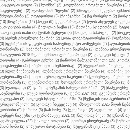
საუკეთესო გოლი (2)
|
"სუონსი" (2)
|
კოლუმბიის ეროვნული ნაკრები (2)
|
ანდერლეხტი (2)
|
ლონდონის "ჩელსი" (2)
|
მსოფლიო საკლუბო ჩემპიონა
მძლეოსნობა (2)
|
უოტფორდი (5)
|
რეინჯერსი (6)
|
ზე რობერტო (2)
|
ბოსტო
(10)
|
ჩოგბურთი (14)
|
ჰოკეი (9)
|
ველორბოლა (2)
|
ლოს ანჯელეს გალაქსი
ასოციაციის თასი (4)
|
მილუოკი ბაქსი (15)
|
ბათუმის სტადიონი (2)
|
სტეფ 
ასოციაციის თასი (3)
|
ტომას ტუხელი (3)
|
მოსკოვის სპარტაკი (2)
|
ბრუკლ
(4)
|
პერუს ეროვნული ნაკრები (2)
|
კოპა ლიბერტადორესი (9)
|
"ფენერბახ
(3)
|
ფეხბურთის ფედერაციის საპრეზიდენტო არჩევნები (2)
|
ალბანეთის
დონარუმა (2)
|
საბერძნეთის ეროვნული ნაკრები (2)
|
დანიის ეროვნული 
მსოფლიოს 2018 წლის ჩემპიონატის შესარჩევი (2)
|
გოლდენ სტეიტი (1
დალასი (4)
|
გაბრიელ ჟესუსი (2)
|
სანდრო მამუკელაშვილი (15)
|
გიორგი
ეინდჰოვენი (4)
|
საბერძნეთის ჩემპიონატი (2)
|
შვეიცარიის ეროვნული ნა
(3)
|
ბუდუ ზივზივაძე (4)
|
რუმინეთის ეროვნული ნაკრები (4)
|
დომინიკ ტიმ
ფენერბაჰჩე (4)
|
ჩეხეთის ეროვნული ნაკრები (2)
|
ლიბერტადორესის თას
ლობჟანიძე (3)
|
ფეიენოორდი (3)
|
სლოვენიის ეროვნული ნაკრები (3)
|
პ
(3)
|
ლაიფციგი (2)
|
ფერენც პუშკაშის სახელობის პრიზი (2)
|
შაპეკოენსე (
საუნდერსი (3)
|
ლუკა ლოჩოშვილი (6)
|
ევრო 2024 (43)
|
ეგვიპტის ეროვნ
ვალეკანო (3)
|
გოლდენ სტეიტ უორიორზი (5)
|
მექსიკის ღია ტურნირი (2
გრიგალაშვილი (5)
|
გიორგი ჩაკვეტაძე (4)
|
მსოფლიოს 2026 წლის ჩემპ
დონჩიჩი (9)
|
ჟირონა (6)
|
სან ხოსე (3)
|
ტენერიფე (2)
|
აუდის თასი (4)
|
გი
დენვერ ნაგეტსი (5)
|
ევრობასკეტ 2021 (3)
|
ნიუ იორკ ნიქსი (6)
|
უნიონ ბე
კვარაცხელია (22)
|
ნიკოლა იოკიჩი (2)
|
გიორგი ცხოვრებაძე (3)
|
ზურიკო
ჰიონ ჩონი (2)
|
ლაუტარო მარტინესი (2)
|
სტეფანოს ციციპასი (3)
|
გალაქს