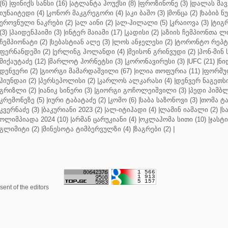
(6)
|
ფინიქს სანსი (16)
|
ატლანტა ჰოუქსი (8)
|
ფროზინონე (3)
|
დალას მავე
იუნაიტედი (4)
|
კონორ მაკგრეგორი (4)
|
აკი ბაშო (3)
|
მონცა (2)
|
ხაბიბ ნ
ეროვნული ნაკრები (2)
|
ალ აინი (2)
|
ალ-ჰილალი (5)
|
კრაიოვა (3)
|
ტიგრ
(3)
|
ჰაიდენჰაიმი (3)
|
ინტერ მაიამი (17)
|
კადისი (2)
|
აზიის ჩემპიონთა ლი
ჩემპიონატი (2)
|
სებასტიან ალე (3)
|
ლოს ანჯელესი (2)
|
ტორონტო რეპტო
ფერნანდეში (2)
|
ერლინგ ჰოლანდი (4)
|
მეისონ გრინვუდი (2)
|
ჰონ-მინ 
მიქაუტაძე (12)
|
შარლოტ ჰორნეტსი (3)
|
კორონავირუსი (3)
|
UFC (21)
|
ნი
დენვერი (2)
|
გიორგი მამარდაშვილი (67)
|
ილია თოფურია (11)
|
ფორმულ
ჰიუნდაი (2)
|
პერსეპოლისი (2)
|
კარლოს ალკარასი (4)
|
დენვერ ნაგეთსი
გრიზლი (2)
|
იანიკ სინერი (3)
|
გიორგი გოჩოლეიშვილი (3)
|
პედი პიმბლ
კრემონეზე (5)
|
იური ტაბატაძე (2)
|
კომო (6)
|
საბა საზონოვი (3)
|
თომა ტა
კვერნაძე (3)
|
ბაკურიანი 2023 (2)
|
ალ-იტიჰადი (4)
|
ლამინ იამალი (2)
|
ს
ოლიმპიადა 2024 (10)
|
არმან ცარუკიანი (4)
|
ოკლაჰომა სითი (10)
|
ჯასტი
გლიმიტი (2)
|
მინესოტა ტიმბერვულზი (4)
|
ზაგრები (2)
|
ent of the editors