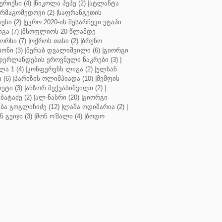
რიქსი (4)
|
ნიკოლა პეპე (2)
|
ატლანტა
ურმაგომედოვი (2)
|
საფრანგეთის
ესი (2)
|
ევრო 2020-ის შესარჩევი ეტაპი
გა (7)
|
მსოფლიოს 20 წლამდე
რსი (7)
|
ოქროს თასი (2)
|
ბრუნო
სონი (3)
|
მერაბ დვალიშვილი (6)
|
გიორგი
დერლანდების ეროვნული ნაკრები (3)
|
ა 1 (4)
|
კონფერენს ლიგა (2)
|
ულსან
 (6)
|
პარიზის ოლიმპიადა (10)
|
მემფის
ეტი (3)
|
ანზორ მექვაბიშვილი (2)
|
ბატაძე (2)
|
ალ-ნასრი (20)
|
გიორგი
აბა გოგლიჩიძე (12)
|
ლაშა ოდიშარია (2)
|
ნ გეიჯი (3)
|
შონ ო'მალი (4)
|
ბოდო