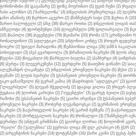
ჯანლუიჯი ბუფონი (7)
|
კლივლენდ კავალიერსი (2)
|
ანდრეს ინიესტა (4)
ტოჩინოშინი (6)
|
გაგამარუ (2)
|
ჟოზე მოურინიო (5)
|
უეინ რუნი (2)
|
რეალი 
ჩაბი ალონსო (2)
|
“ბარსელონა” (3)
|
ინგლისის პრემიერლიგა (2)
|
ლებრო
ჯანო ანანიძე (4)
|
სერხიო აგუერო (2)
|
მანჩესტერ სიტი (23)
|
სერია A (101
მარიო ბალოტელი (2)
|
პსჟ (38)
|
მარკო როისი (2)
|
ინგლისის ლიგის თასი
ანჩელოტი (4)
|
დორტმუნდი (16)
|
ლივერპული (29)
|
ვილიარეალი (3)
|
სე
(10)
|
ნაპოლი (38)
|
იუვენტუსი (79)
|
ნეიმარი (20)
|
რომა (17)
|
კრიშტიანო რ
რონალდინიო (3)
|
ატლეტიკო (20)
|
ანტონიო კონტე (3)
|
როჯერ ფედერერ
ნოიერი (2)
|
დიეგო მარადონა (8)
|
ჩემპიონთა ლიგა (26)
|
აშშ-ს საკალათ
სოსიედადი (3)
|
პეპ გვარდიოლა (3)
|
ბრაზილიის ნაკრები (9)
|
ლოს ანჯე
|
ჩელსი (16)
|
ნიუკასლი (4)
|
მარსელო ბიელსა (2)
|
ჰამბურგი (4)
|
აინტრახტ
(8)
|
ჰერტა (3)
|
ლევერკუზენი (12)
|
ვერდერი (5)
|
ბათუმის დინამო (2)
|
აიაქ
ალექსანდრ ლაკაზეტი (2)
|
ინგლისის ეროვნული ნაკრები (5)
|
მესი (2)
|
დეშამი (2)
|
ლუის სუარესი (3)
|
ესპანეთის ეროვნული ნაკრები (5)
|
თორნი
ვაკო ყაზაიშვილი (6)
|
გურამ კაშია (4)
|
მადრიდის "ატლეტიკო" (2)
|
გიორ
|
"ლივერპული" (5)
|
ლევან მჭედლიძე (2)
|
დავიდ ვილია (2)
|
რივერ პლეი
ქეცბაია (4)
|
ლორის კარიუსი (2)
|
"იუვენტუსი" (3)
|
გარეტ ბეილი (2)
|
ავსტ
რამოსი (5)
|
ესპანეთის ნაკრები (5)
|
კაირი ირვინგი (3)
|
ესპანეთის სუპერ
ეროვნული ნაკრები (3)
|
რობერტ ლევანდოვსკი (2)
|
გერმანიის ეროვნულ
ნაკრები (3)
|
საქართველოს ნაკრები (4)
|
კარიმ ბენზემა (7)
|
საქართველო
ნაკრები (3)
|
პორტუგალიის ნაკრები (6)
|
რონალდო (3)
|
"მანჩესტერ იუნ
დურანტი (5)
|
ანტუან გრიზმანი (2)
|
გიორგი ლორია (4)
|
სოლომონ კვირკ
"რეალი" (5)
|
“ვალენსია” (2)
|
ევროპა ლიგა (9)
|
ელ კლასიკო (4)
|
ქპრ (2)
(2)
|
არგენტინის ნაკრები (14)
|
ტოტენჰემი (16)
|
ჰარი კეინი (2)
|
ვესტ ჰემი 