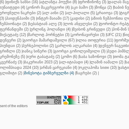
(6)
|
ფინიქს სანსი (16)
|
ატლანტა ჰოუქსი (8)
|
ფროზინონე (3)
|
დალას მავე
იუნაიტედი (4)
|
კონორ მაკგრეგორი (4)
|
აკი ბაშო (3)
|
მონცა (2)
|
ხაბიბ ნ
ეროვნული ნაკრები (2)
|
ალ აინი (2)
|
ალ-ჰილალი (5)
|
კრაიოვა (3)
|
ტიგრ
(3)
|
ჰაიდენჰაიმი (3)
|
ინტერ მაიამი (17)
|
კადისი (2)
|
აზიის ჩემპიონთა ლი
ჩემპიონატი (2)
|
სებასტიან ალე (3)
|
ლოს ანჯელესი (2)
|
ტორონტო რეპტო
ფერნანდეში (2)
|
ერლინგ ჰოლანდი (4)
|
მეისონ გრინვუდი (2)
|
ჰონ-მინ 
მიქაუტაძე (12)
|
შარლოტ ჰორნეტსი (3)
|
კორონავირუსი (3)
|
UFC (21)
|
ნი
დენვერი (2)
|
გიორგი მამარდაშვილი (67)
|
ილია თოფურია (11)
|
ფორმულ
ჰიუნდაი (2)
|
პერსეპოლისი (2)
|
კარლოს ალკარასი (4)
|
დენვერ ნაგეთსი
გრიზლი (2)
|
იანიკ სინერი (3)
|
გიორგი გოჩოლეიშვილი (3)
|
პედი პიმბლ
კრემონეზე (5)
|
იური ტაბატაძე (2)
|
კომო (6)
|
საბა საზონოვი (3)
|
თომა ტა
კვერნაძე (3)
|
ბაკურიანი 2023 (2)
|
ალ-იტიჰადი (4)
|
ლამინ იამალი (2)
|
ს
ოლიმპიადა 2024 (10)
|
არმან ცარუკიანი (4)
|
ოკლაჰომა სითი (10)
|
ჯასტი
გლიმიტი (2)
|
მინესოტა ტიმბერვულზი (4)
|
ზაგრები (2)
|
ent of the editors