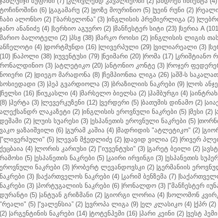
ჯანლუიჯი ბუფონი (7)
|
კლივლენდ კავალიერსი (2)
|
ანდრეს ინიესტა (4)
ტოჩინოშინი (6)
|
გაგამარუ (2)
|
ჟოზე მოურინიო (5)
|
უეინ რუნი (2)
|
რეალი 
ჩაბი ალონსო (2)
|
“ბარსელონა” (3)
|
ინგლისის პრემიერლიგა (2)
|
ლებრო
ჯანო ანანიძე (4)
|
სერხიო აგუერო (2)
|
მანჩესტერ სიტი (23)
|
სერია A (101
მარიო ბალოტელი (2)
|
პსჟ (38)
|
მარკო როისი (2)
|
ინგლისის ლიგის თასი
ანჩელოტი (4)
|
დორტმუნდი (16)
|
ლივერპული (29)
|
ვილიარეალი (3)
|
სე
(10)
|
ნაპოლი (38)
|
იუვენტუსი (79)
|
ნეიმარი (20)
|
რომა (17)
|
კრიშტიანო რ
რონალდინიო (3)
|
ატლეტიკო (20)
|
ანტონიო კონტე (3)
|
როჯერ ფედერერ
ნოიერი (2)
|
დიეგო მარადონა (8)
|
ჩემპიონთა ლიგა (26)
|
აშშ-ს საკალათ
სოსიედადი (3)
|
პეპ გვარდიოლა (3)
|
ბრაზილიის ნაკრები (9)
|
ლოს ანჯე
|
ჩელსი (16)
|
ნიუკასლი (4)
|
მარსელო ბიელსა (2)
|
ჰამბურგი (4)
|
აინტრახტ
(8)
|
ჰერტა (3)
|
ლევერკუზენი (12)
|
ვერდერი (5)
|
ბათუმის დინამო (2)
|
აიაქ
ალექსანდრ ლაკაზეტი (2)
|
ინგლისის ეროვნული ნაკრები (5)
|
მესი (2)
|
დეშამი (2)
|
ლუის სუარესი (3)
|
ესპანეთის ეროვნული ნაკრები (5)
|
თორნი
ვაკო ყაზაიშვილი (6)
|
გურამ კაშია (4)
|
მადრიდის "ატლეტიკო" (2)
|
გიორ
|
"ლივერპული" (5)
|
ლევან მჭედლიძე (2)
|
დავიდ ვილია (2)
|
რივერ პლეი
ქეცბაია (4)
|
ლორის კარიუსი (2)
|
"იუვენტუსი" (3)
|
გარეტ ბეილი (2)
|
ავსტ
რამოსი (5)
|
ესპანეთის ნაკრები (5)
|
კაირი ირვინგი (3)
|
ესპანეთის სუპერ
ეროვნული ნაკრები (3)
|
რობერტ ლევანდოვსკი (2)
|
გერმანიის ეროვნულ
ნაკრები (3)
|
საქართველოს ნაკრები (4)
|
კარიმ ბენზემა (7)
|
საქართველო
ნაკრები (3)
|
პორტუგალიის ნაკრები (6)
|
რონალდო (3)
|
"მანჩესტერ იუნ
დურანტი (5)
|
ანტუან გრიზმანი (2)
|
გიორგი ლორია (4)
|
სოლომონ კვირკ
"რეალი" (5)
|
“ვალენსია” (2)
|
ევროპა ლიგა (9)
|
ელ კლასიკო (4)
|
ქპრ (2)
(2)
|
არგენტინის ნაკრები (14)
|
ტოტენჰემი (16)
|
ჰარი კეინი (2)
|
ვესტ ჰემი 