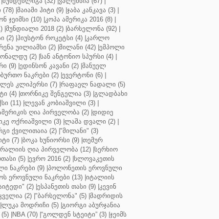
|
ბუნდესლიგა (32)
|
ვალენსია (67)
|
(78)
|
მაიამი ჰიტი (9)
|
ჯაბა კანკავა (3)
|
ნ ჯეიმსი (10)
|
კოპა ამერიკა 2016 (8)
|
)
|
მუნდიალი 2018 (2)
|
ბარსელონა (92)
|
 (2)
|
ჰიუსტონ როკეტსი (4)
|
კარლო
რენა უილიამსი (2)
|
მილანი (42)
|
ემპოლი
ონალდუ (2)
|
სან ანტონიო სპურსი (4)
|
ი (9)
|
ედინსონ კავანი (2)
|
მანუელ
ბურთო ნაკრები (2)
|
ევერტონი (6)
|
ლეს კლიპერსი (7)
|
რაფაელ ნადალი (5)
ი (4)
|
თორნიკე შენგელია (3)
|
გლადბახი
სი (11)
|
ლევან კობიაშვილი (3)
|
ამერიკის ღია პირველობა (2)
|
დიდიე
კე ოქრიაშვილი (3)
|
ლაშა დვალი (2)
|
გი ქვილითაია (2)
|
"მილანი" (3)
ტი (7)
|
ბოკა ხუნიორსი (9)
|
თემურ
რალიის ღია პირველობა (12)
|
სერხიო
თასი (5)
|
ევრო 2016 (2)
|
სლოვაკეთის
ი ნაკრები (9)
|
პოლონეთის ეროვნული
ს ეროვნული ნაკრები (13)
|
იტალიის
აიტედი" (2)
|
ესპანეთის თასი (9)
|
კევინ
ველია (2)
|
"ბარსელონა" (5)
|
მადრიდის
|
ლუკა მოდრიჩი (5)
|
გიორგი აბურჯანია
(5)
|
NBA (70)
|
“გოლდენ სტეიტი” (3)
|
ჯეიმს