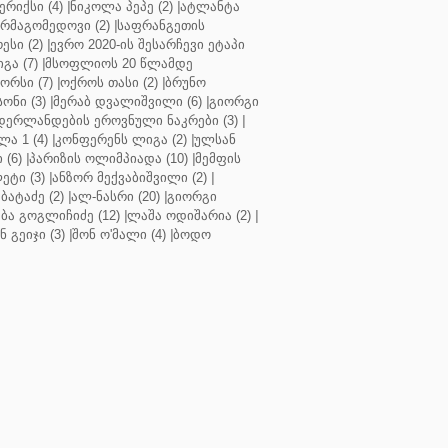
რიქსი (4)
|
ნიკოლა პეპე (2)
|
ატლანტა
ურმაგომედოვი (2)
|
საფრანგეთის
ესი (2)
|
ევრო 2020-ის შესარჩევი ეტაპი
გა (7)
|
მსოფლიოს 20 წლამდე
რსი (7)
|
ოქროს თასი (2)
|
ბრუნო
სონი (3)
|
მერაბ დვალიშვილი (6)
|
გიორგი
დერლანდების ეროვნული ნაკრები (3)
|
ა 1 (4)
|
კონფერენს ლიგა (2)
|
ულსან
 (6)
|
პარიზის ოლიმპიადა (10)
|
მემფის
ეტი (3)
|
ანზორ მექვაბიშვილი (2)
|
ბატაძე (2)
|
ალ-ნასრი (20)
|
გიორგი
აბა გოგლიჩიძე (12)
|
ლაშა ოდიშარია (2)
|
ნ გეიჯი (3)
|
შონ ო'მალი (4)
|
ბოდო