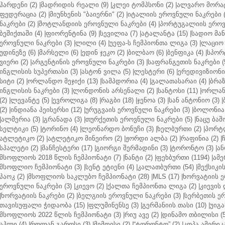
ჰარდენი (2)
|
მადრიდის რეალი (9)
|
კლეი ტომპსონი (2)
|
ალვარო მორატ
ფედერაცია (2)
|
მიუნხენის "ბაიერნი" (2)
|
იტალიის ეროვნული ნაკრები (
ნაკრები (2)
|
შოტლანდიის ეროვნული ნაკრები (4)
|
პორტუგალიის ეროვნ
ბეშიქთაში (4)
|
ფიორენტინა (9)
|
სევილია (7)
|
ატალანტა (15)
|
სადიო მანე
ეროვნული ნაკრები (3)
|
ლილი (4)
|
უეფა-ს ჩემპიონთა ლიგა (3)
|
ლაციო 
უდინეზე (6)
|
მარსელი (6)
|
ედინ ჯეკო (2)
|
ბილბაო (6)
|
ბენფიკა (4)
|
სპორტ
ვიერი (2)
|
არგენტინის ეროვნული ნაკრები (3)
|
საფრანგეთის ნაკრები (
ინგლისის სუპერთასი (3)
|
ასტონ ვილა (5)
|
ლესტერი (6)
|
ერედივიზიონი 
სიტი (2)
|
ორლანდო მეჯიქი (13)
|
სამპდორია (4)
|
გალათასარაი (4)
|
ბრაზ
ინგლისის ნაკრები (3)
|
ლონდონის არსენალი (2)
|
სანტოსი (11)
|
ორლანდ
(2)
|
ლევანტე (5)
|
ევროლიგა (8)
|
რაგბი (18)
|
ჯენოა (3)
|
სან ანტონიო (3)
|
(2)
|
ინდიანა პეისერსი (12)
|
ურუგვაის ეროვნული ნაკრები (3)
|
ბოლონია 
|
ალმერია (3)
|
გრანადა (3)
|
თურქეთის ეროვნული ნაკრები (5)
|
ნაცუ ბაშო
სელტიკი (5)
|
ტორინო (4)
|
ლეონარდო ბონუჩი (3)
|
ხელბურთი (2)
|
პორტლ
ატლეტიკო (2)
|
ატლეტიკო მინეირო (2)
|
ჟორდი ალბა (2)
|
რაფინია (2)
|
სპალეტი (2)
|
მანჩესტერი (17)
|
გიორგი შერმადინი (3)
|
ტორონტო (3)
|
ან
მსოფლიოს 2018 წლის ჩემპიონატი (7)
|
ნანტი (2)
|
ფეხბურთი (1194)
|
ამე
მსოფლიო ჩემპიონატი (3)
|
სენტ ეტიენი (4)
|
კალათბურთი (54)
|
მექსიკის
პაოკ (2)
|
მსოფლიოს საკლუბო ჩემპიონატი (28)
|
MLS (17)
|
ხორვატიის ე
ეროვნული ნაკრები (3)
|
კიევო (2)
|
ქალთა ჩემპიონთა ლიგა (2)
|
კიევის 
|
ხორვატიის ნაკრები (2)
|
ბელგიის ეროვნული ნაკრები (3)
|
სერბეთის ერ
თავისუფალი ჭიდაობა (15)
|
ფლუმინენსე (3)
|
გერმანიის თასი (10)
|
უიგა
მსოფლიოს 2022 წლის ჩემპიონატი (3)
|
რიუ ავე (2)
|
დინამო თბილისი (5
აჰლი (4)
|
როლან გაროსი (3)
|
მემფისი (2)
|
“ტორონტო” (2)
|
კოპა ამერიკა