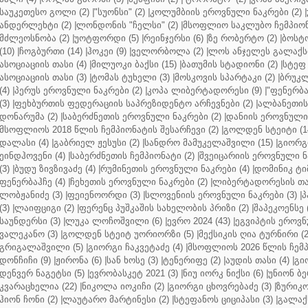
საუკეთესო გოლი (2)
|
"სუონსი" (2)
|
კოლუმბიის ეროვნული ნაკრები (2)
|
ანდერლეხტი (2)
|
ლონდონის "ჩელსი" (2)
|
მსოფლიო საკლუბო ჩემპიონა
მძლეოსნობა (2)
|
უოტფორდი (5)
|
რეინჯერსი (6)
|
ზე რობერტო (2)
|
ბოსტო
(10)
|
ჩოგბურთი (14)
|
ჰოკეი (9)
|
ველორბოლა (2)
|
ლოს ანჯელეს გალაქსი
ასოციაციის თასი (4)
|
მილუოკი ბაქსი (15)
|
ბათუმის სტადიონი (2)
|
სტეფ 
ასოციაციის თასი (3)
|
ტომას ტუხელი (3)
|
მოსკოვის სპარტაკი (2)
|
ბრუკლ
(4)
|
პერუს ეროვნული ნაკრები (2)
|
კოპა ლიბერტადორესი (9)
|
"ფენერბახ
(3)
|
ფეხბურთის ფედერაციის საპრეზიდენტო არჩევნები (2)
|
ალბანეთის
დონარუმა (2)
|
საბერძნეთის ეროვნული ნაკრები (2)
|
დანიის ეროვნული 
მსოფლიოს 2018 წლის ჩემპიონატის შესარჩევი (2)
|
გოლდენ სტეიტი (1
დალასი (4)
|
გაბრიელ ჟესუსი (2)
|
სანდრო მამუკელაშვილი (15)
|
გიორგი
ეინდჰოვენი (4)
|
საბერძნეთის ჩემპიონატი (2)
|
შვეიცარიის ეროვნული ნა
(3)
|
ბუდუ ზივზივაძე (4)
|
რუმინეთის ეროვნული ნაკრები (4)
|
დომინიკ ტიმ
ფენერბაჰჩე (4)
|
ჩეხეთის ეროვნული ნაკრები (2)
|
ლიბერტადორესის თას
ლობჟანიძე (3)
|
ფეიენოორდი (3)
|
სლოვენიის ეროვნული ნაკრები (3)
|
პ
(3)
|
ლაიფციგი (2)
|
ფერენც პუშკაშის სახელობის პრიზი (2)
|
შაპეკოენსე (
საუნდერსი (3)
|
ლუკა ლოჩოშვილი (6)
|
ევრო 2024 (43)
|
ეგვიპტის ეროვნ
ვალეკანო (3)
|
გოლდენ სტეიტ უორიორზი (5)
|
მექსიკის ღია ტურნირი (2
გრიგალაშვილი (5)
|
გიორგი ჩაკვეტაძე (4)
|
მსოფლიოს 2026 წლის ჩემპ
დონჩიჩი (9)
|
ჟირონა (6)
|
სან ხოსე (3)
|
ტენერიფე (2)
|
აუდის თასი (4)
|
გი
დენვერ ნაგეტსი (5)
|
ევრობასკეტ 2021 (3)
|
ნიუ იორკ ნიქსი (6)
|
უნიონ ბე
კვარაცხელია (22)
|
ნიკოლა იოკიჩი (2)
|
გიორგი ცხოვრებაძე (3)
|
ზურიკო
ჰიონ ჩონი (2)
|
ლაუტარო მარტინესი (2)
|
სტეფანოს ციციპასი (3)
|
გალაქს