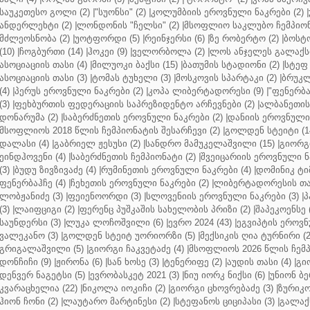
საუკეთესო გოლი (2)
|
"სუონსი" (2)
|
კოლუმბიის ეროვნული ნაკრები (2)
|
ანდერლეხტი (2)
|
ლონდონის "ჩელსი" (2)
|
მსოფლიო საკლუბო ჩემპიონა
მძლეოსნობა (2)
|
უოტფორდი (5)
|
რეინჯერსი (6)
|
ზე რობერტო (2)
|
ბოსტო
(10)
|
ჩოგბურთი (14)
|
ჰოკეი (9)
|
ველორბოლა (2)
|
ლოს ანჯელეს გალაქსი
ასოციაციის თასი (4)
|
მილუოკი ბაქსი (15)
|
ბათუმის სტადიონი (2)
|
სტეფ 
ასოციაციის თასი (3)
|
ტომას ტუხელი (3)
|
მოსკოვის სპარტაკი (2)
|
ბრუკლ
(4)
|
პერუს ეროვნული ნაკრები (2)
|
კოპა ლიბერტადორესი (9)
|
"ფენერბახ
(3)
|
ფეხბურთის ფედერაციის საპრეზიდენტო არჩევნები (2)
|
ალბანეთის
დონარუმა (2)
|
საბერძნეთის ეროვნული ნაკრები (2)
|
დანიის ეროვნული 
მსოფლიოს 2018 წლის ჩემპიონატის შესარჩევი (2)
|
გოლდენ სტეიტი (1
დალასი (4)
|
გაბრიელ ჟესუსი (2)
|
სანდრო მამუკელაშვილი (15)
|
გიორგი
ეინდჰოვენი (4)
|
საბერძნეთის ჩემპიონატი (2)
|
შვეიცარიის ეროვნული ნა
(3)
|
ბუდუ ზივზივაძე (4)
|
რუმინეთის ეროვნული ნაკრები (4)
|
დომინიკ ტიმ
ფენერბაჰჩე (4)
|
ჩეხეთის ეროვნული ნაკრები (2)
|
ლიბერტადორესის თას
ლობჟანიძე (3)
|
ფეიენოორდი (3)
|
სლოვენიის ეროვნული ნაკრები (3)
|
პ
(3)
|
ლაიფციგი (2)
|
ფერენც პუშკაშის სახელობის პრიზი (2)
|
შაპეკოენსე (
საუნდერსი (3)
|
ლუკა ლოჩოშვილი (6)
|
ევრო 2024 (43)
|
ეგვიპტის ეროვნ
ვალეკანო (3)
|
გოლდენ სტეიტ უორიორზი (5)
|
მექსიკის ღია ტურნირი (2
გრიგალაშვილი (5)
|
გიორგი ჩაკვეტაძე (4)
|
მსოფლიოს 2026 წლის ჩემპ
დონჩიჩი (9)
|
ჟირონა (6)
|
სან ხოსე (3)
|
ტენერიფე (2)
|
აუდის თასი (4)
|
გი
დენვერ ნაგეტსი (5)
|
ევრობასკეტ 2021 (3)
|
ნიუ იორკ ნიქსი (6)
|
უნიონ ბე
კვარაცხელია (22)
|
ნიკოლა იოკიჩი (2)
|
გიორგი ცხოვრებაძე (3)
|
ზურიკო
ჰიონ ჩონი (2)
|
ლაუტარო მარტინესი (2)
|
სტეფანოს ციციპასი (3)
|
გალაქს