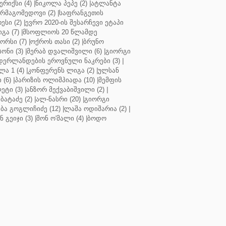
რიქსი (4)
|
ნიკოლა პეპე (2)
|
ატლანტა
ურმაგომედოვი (2)
|
საფრანგეთის
ესი (2)
|
ევრო 2020-ის შესარჩევი ეტაპი
გა (7)
|
მსოფლიოს 20 წლამდე
რსი (7)
|
ოქროს თასი (2)
|
ბრუნო
სონი (3)
|
მერაბ დვალიშვილი (6)
|
გიორგი
დერლანდების ეროვნული ნაკრები (3)
|
ა 1 (4)
|
კონფერენს ლიგა (2)
|
ულსან
 (6)
|
პარიზის ოლიმპიადა (10)
|
მემფის
ეტი (3)
|
ანზორ მექვაბიშვილი (2)
|
ბატაძე (2)
|
ალ-ნასრი (20)
|
გიორგი
აბა გოგლიჩიძე (12)
|
ლაშა ოდიშარია (2)
|
ნ გეიჯი (3)
|
შონ ო'მალი (4)
|
ბოდო