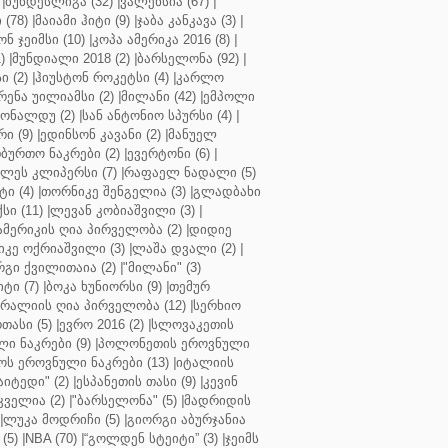
|
ბუნდესლიგა (32)
|
ვალენსია (67)
|
(78)
|
მაიამი ჰიტი (9)
|
ჯაბა კანკავა (3)
|
ნ ჯეიმსი (10)
|
კოპა ამერიკა 2016 (8)
|
)
|
მუნდიალი 2018 (2)
|
ბარსელონა (92)
|
 (2)
|
ჰიუსტონ როკეტსი (4)
|
კარლო
რენა უილიამსი (2)
|
მილანი (42)
|
ემპოლი
ონალდუ (2)
|
სან ანტონიო სპურსი (4)
|
ი (9)
|
ედინსონ კავანი (2)
|
მანუელ
ბურთო ნაკრები (2)
|
ევერტონი (6)
|
ლეს კლიპერსი (7)
|
რაფაელ ნადალი (5)
ი (4)
|
თორნიკე შენგელია (3)
|
გლადბახი
სი (11)
|
ლევან კობიაშვილი (3)
|
ამერიკის ღია პირველობა (2)
|
დიდიე
კე ოქრიაშვილი (3)
|
ლაშა დვალი (2)
|
გი ქვილითაია (2)
|
"მილანი" (3)
ტი (7)
|
ბოკა ხუნიორსი (9)
|
თემურ
რალიის ღია პირველობა (12)
|
სერხიო
თასი (5)
|
ევრო 2016 (2)
|
სლოვაკეთის
ი ნაკრები (9)
|
პოლონეთის ეროვნული
ს ეროვნული ნაკრები (13)
|
იტალიის
აიტედი" (2)
|
ესპანეთის თასი (9)
|
კევინ
ველია (2)
|
"ბარსელონა" (5)
|
მადრიდის
|
ლუკა მოდრიჩი (5)
|
გიორგი აბურჯანია
(5)
|
NBA (70)
|
“გოლდენ სტეიტი” (3)
|
ჯეიმს