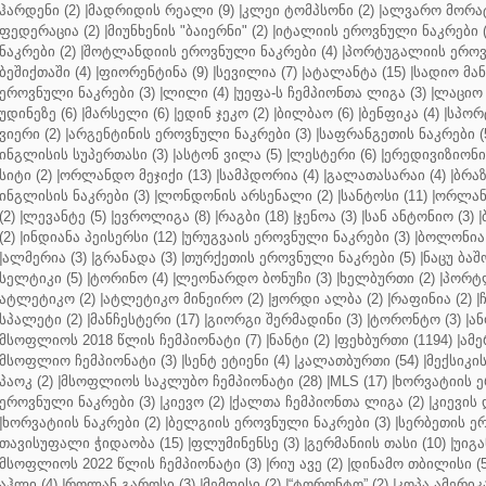
ჰარდენი (2)
|
მადრიდის რეალი (9)
|
კლეი ტომპსონი (2)
|
ალვარო მორატ
ფედერაცია (2)
|
მიუნხენის "ბაიერნი" (2)
|
იტალიის ეროვნული ნაკრები (
ნაკრები (2)
|
შოტლანდიის ეროვნული ნაკრები (4)
|
პორტუგალიის ეროვნ
ბეშიქთაში (4)
|
ფიორენტინა (9)
|
სევილია (7)
|
ატალანტა (15)
|
სადიო მანე
ეროვნული ნაკრები (3)
|
ლილი (4)
|
უეფა-ს ჩემპიონთა ლიგა (3)
|
ლაციო 
უდინეზე (6)
|
მარსელი (6)
|
ედინ ჯეკო (2)
|
ბილბაო (6)
|
ბენფიკა (4)
|
სპორტ
ვიერი (2)
|
არგენტინის ეროვნული ნაკრები (3)
|
საფრანგეთის ნაკრები (
ინგლისის სუპერთასი (3)
|
ასტონ ვილა (5)
|
ლესტერი (6)
|
ერედივიზიონი 
სიტი (2)
|
ორლანდო მეჯიქი (13)
|
სამპდორია (4)
|
გალათასარაი (4)
|
ბრაზ
ინგლისის ნაკრები (3)
|
ლონდონის არსენალი (2)
|
სანტოსი (11)
|
ორლანდ
(2)
|
ლევანტე (5)
|
ევროლიგა (8)
|
რაგბი (18)
|
ჯენოა (3)
|
სან ანტონიო (3)
|
(2)
|
ინდიანა პეისერსი (12)
|
ურუგვაის ეროვნული ნაკრები (3)
|
ბოლონია 
|
ალმერია (3)
|
გრანადა (3)
|
თურქეთის ეროვნული ნაკრები (5)
|
ნაცუ ბაშო
სელტიკი (5)
|
ტორინო (4)
|
ლეონარდო ბონუჩი (3)
|
ხელბურთი (2)
|
პორტლ
ატლეტიკო (2)
|
ატლეტიკო მინეირო (2)
|
ჟორდი ალბა (2)
|
რაფინია (2)
|
სპალეტი (2)
|
მანჩესტერი (17)
|
გიორგი შერმადინი (3)
|
ტორონტო (3)
|
ან
მსოფლიოს 2018 წლის ჩემპიონატი (7)
|
ნანტი (2)
|
ფეხბურთი (1194)
|
ამე
მსოფლიო ჩემპიონატი (3)
|
სენტ ეტიენი (4)
|
კალათბურთი (54)
|
მექსიკის
პაოკ (2)
|
მსოფლიოს საკლუბო ჩემპიონატი (28)
|
MLS (17)
|
ხორვატიის ე
ეროვნული ნაკრები (3)
|
კიევო (2)
|
ქალთა ჩემპიონთა ლიგა (2)
|
კიევის 
|
ხორვატიის ნაკრები (2)
|
ბელგიის ეროვნული ნაკრები (3)
|
სერბეთის ერ
თავისუფალი ჭიდაობა (15)
|
ფლუმინენსე (3)
|
გერმანიის თასი (10)
|
უიგა
მსოფლიოს 2022 წლის ჩემპიონატი (3)
|
რიუ ავე (2)
|
დინამო თბილისი (5
აჰლი (4)
|
როლან გაროსი (3)
|
მემფისი (2)
|
“ტორონტო” (2)
|
კოპა ამერიკა