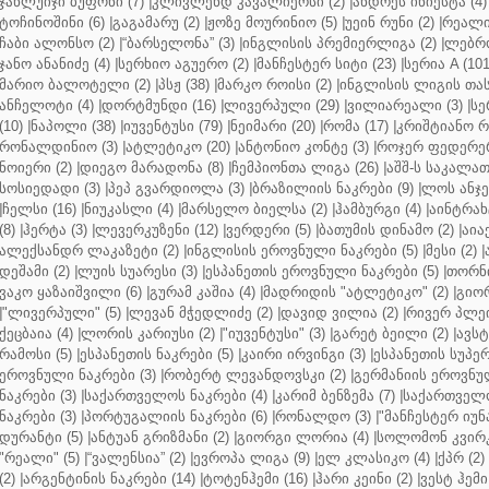
ჯანლუიჯი ბუფონი (7)
|
კლივლენდ კავალიერსი (2)
|
ანდრეს ინიესტა (4)
ტოჩინოშინი (6)
|
გაგამარუ (2)
|
ჟოზე მოურინიო (5)
|
უეინ რუნი (2)
|
რეალი 
ჩაბი ალონსო (2)
|
“ბარსელონა” (3)
|
ინგლისის პრემიერლიგა (2)
|
ლებრო
ჯანო ანანიძე (4)
|
სერხიო აგუერო (2)
|
მანჩესტერ სიტი (23)
|
სერია A (101
მარიო ბალოტელი (2)
|
პსჟ (38)
|
მარკო როისი (2)
|
ინგლისის ლიგის თასი
ანჩელოტი (4)
|
დორტმუნდი (16)
|
ლივერპული (29)
|
ვილიარეალი (3)
|
სე
(10)
|
ნაპოლი (38)
|
იუვენტუსი (79)
|
ნეიმარი (20)
|
რომა (17)
|
კრიშტიანო რ
რონალდინიო (3)
|
ატლეტიკო (20)
|
ანტონიო კონტე (3)
|
როჯერ ფედერერ
ნოიერი (2)
|
დიეგო მარადონა (8)
|
ჩემპიონთა ლიგა (26)
|
აშშ-ს საკალათ
სოსიედადი (3)
|
პეპ გვარდიოლა (3)
|
ბრაზილიის ნაკრები (9)
|
ლოს ანჯე
|
ჩელსი (16)
|
ნიუკასლი (4)
|
მარსელო ბიელსა (2)
|
ჰამბურგი (4)
|
აინტრახტ
(8)
|
ჰერტა (3)
|
ლევერკუზენი (12)
|
ვერდერი (5)
|
ბათუმის დინამო (2)
|
აიაქ
ალექსანდრ ლაკაზეტი (2)
|
ინგლისის ეროვნული ნაკრები (5)
|
მესი (2)
|
დეშამი (2)
|
ლუის სუარესი (3)
|
ესპანეთის ეროვნული ნაკრები (5)
|
თორნი
ვაკო ყაზაიშვილი (6)
|
გურამ კაშია (4)
|
მადრიდის "ატლეტიკო" (2)
|
გიორ
|
"ლივერპული" (5)
|
ლევან მჭედლიძე (2)
|
დავიდ ვილია (2)
|
რივერ პლეი
ქეცბაია (4)
|
ლორის კარიუსი (2)
|
"იუვენტუსი" (3)
|
გარეტ ბეილი (2)
|
ავსტ
რამოსი (5)
|
ესპანეთის ნაკრები (5)
|
კაირი ირვინგი (3)
|
ესპანეთის სუპერ
ეროვნული ნაკრები (3)
|
რობერტ ლევანდოვსკი (2)
|
გერმანიის ეროვნულ
ნაკრები (3)
|
საქართველოს ნაკრები (4)
|
კარიმ ბენზემა (7)
|
საქართველო
ნაკრები (3)
|
პორტუგალიის ნაკრები (6)
|
რონალდო (3)
|
"მანჩესტერ იუნ
დურანტი (5)
|
ანტუან გრიზმანი (2)
|
გიორგი ლორია (4)
|
სოლომონ კვირკ
"რეალი" (5)
|
“ვალენსია” (2)
|
ევროპა ლიგა (9)
|
ელ კლასიკო (4)
|
ქპრ (2)
(2)
|
არგენტინის ნაკრები (14)
|
ტოტენჰემი (16)
|
ჰარი კეინი (2)
|
ვესტ ჰემი 