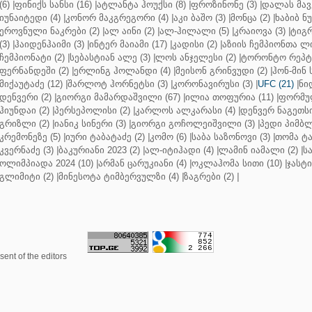
(6)
|
ფინიქს სანსი (16)
|
ატლანტა ჰოუქსი (8)
|
ფროზინონე (3)
|
დალას მავე
იუნაიტედი (4)
|
კონორ მაკგრეგორი (4)
|
აკი ბაშო (3)
|
მონცა (2)
|
ხაბიბ ნ
ეროვნული ნაკრები (2)
|
ალ აინი (2)
|
ალ-ჰილალი (5)
|
კრაიოვა (3)
|
ტიგრ
(3)
|
ჰაიდენჰაიმი (3)
|
ინტერ მაიამი (17)
|
კადისი (2)
|
აზიის ჩემპიონთა ლი
ჩემპიონატი (2)
|
სებასტიან ალე (3)
|
ლოს ანჯელესი (2)
|
ტორონტო რეპტო
ფერნანდეში (2)
|
ერლინგ ჰოლანდი (4)
|
მეისონ გრინვუდი (2)
|
ჰონ-მინ 
მიქაუტაძე (12)
|
შარლოტ ჰორნეტსი (3)
|
კორონავირუსი (3)
|
UFC (21)
|
ნი
დენვერი (2)
|
გიორგი მამარდაშვილი (67)
|
ილია თოფურია (11)
|
ფორმულ
ჰიუნდაი (2)
|
პერსეპოლისი (2)
|
კარლოს ალკარასი (4)
|
დენვერ ნაგეთსი
გრიზლი (2)
|
იანიკ სინერი (3)
|
გიორგი გოჩოლეიშვილი (3)
|
პედი პიმბლ
კრემონეზე (5)
|
იური ტაბატაძე (2)
|
კომო (6)
|
საბა საზონოვი (3)
|
თომა ტა
კვერნაძე (3)
|
ბაკურიანი 2023 (2)
|
ალ-იტიჰადი (4)
|
ლამინ იამალი (2)
|
ს
ოლიმპიადა 2024 (10)
|
არმან ცარუკიანი (4)
|
ოკლაჰომა სითი (10)
|
ჯასტი
გლიმიტი (2)
|
მინესოტა ტიმბერვულზი (4)
|
ზაგრები (2)
|
ent of the editors