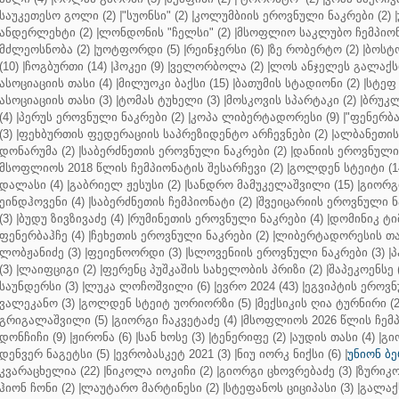
საუკეთესო გოლი (2)
|
"სუონსი" (2)
|
კოლუმბიის ეროვნული ნაკრები (2)
|
ანდერლეხტი (2)
|
ლონდონის "ჩელსი" (2)
|
მსოფლიო საკლუბო ჩემპიონა
მძლეოსნობა (2)
|
უოტფორდი (5)
|
რეინჯერსი (6)
|
ზე რობერტო (2)
|
ბოსტო
(10)
|
ჩოგბურთი (14)
|
ჰოკეი (9)
|
ველორბოლა (2)
|
ლოს ანჯელეს გალაქსი
ასოციაციის თასი (4)
|
მილუოკი ბაქსი (15)
|
ბათუმის სტადიონი (2)
|
სტეფ 
ასოციაციის თასი (3)
|
ტომას ტუხელი (3)
|
მოსკოვის სპარტაკი (2)
|
ბრუკლ
(4)
|
პერუს ეროვნული ნაკრები (2)
|
კოპა ლიბერტადორესი (9)
|
"ფენერბახ
(3)
|
ფეხბურთის ფედერაციის საპრეზიდენტო არჩევნები (2)
|
ალბანეთის
დონარუმა (2)
|
საბერძნეთის ეროვნული ნაკრები (2)
|
დანიის ეროვნული 
მსოფლიოს 2018 წლის ჩემპიონატის შესარჩევი (2)
|
გოლდენ სტეიტი (1
დალასი (4)
|
გაბრიელ ჟესუსი (2)
|
სანდრო მამუკელაშვილი (15)
|
გიორგი
ეინდჰოვენი (4)
|
საბერძნეთის ჩემპიონატი (2)
|
შვეიცარიის ეროვნული ნა
(3)
|
ბუდუ ზივზივაძე (4)
|
რუმინეთის ეროვნული ნაკრები (4)
|
დომინიკ ტიმ
ფენერბაჰჩე (4)
|
ჩეხეთის ეროვნული ნაკრები (2)
|
ლიბერტადორესის თას
ლობჟანიძე (3)
|
ფეიენოორდი (3)
|
სლოვენიის ეროვნული ნაკრები (3)
|
პ
(3)
|
ლაიფციგი (2)
|
ფერენც პუშკაშის სახელობის პრიზი (2)
|
შაპეკოენსე (
საუნდერსი (3)
|
ლუკა ლოჩოშვილი (6)
|
ევრო 2024 (43)
|
ეგვიპტის ეროვნ
ვალეკანო (3)
|
გოლდენ სტეიტ უორიორზი (5)
|
მექსიკის ღია ტურნირი (2
გრიგალაშვილი (5)
|
გიორგი ჩაკვეტაძე (4)
|
მსოფლიოს 2026 წლის ჩემპ
დონჩიჩი (9)
|
ჟირონა (6)
|
სან ხოსე (3)
|
ტენერიფე (2)
|
აუდის თასი (4)
|
გი
დენვერ ნაგეტსი (5)
|
ევრობასკეტ 2021 (3)
|
ნიუ იორკ ნიქსი (6)
|
უნიონ ბე
კვარაცხელია (22)
|
ნიკოლა იოკიჩი (2)
|
გიორგი ცხოვრებაძე (3)
|
ზურიკო
ჰიონ ჩონი (2)
|
ლაუტარო მარტინესი (2)
|
სტეფანოს ციციპასი (3)
|
გალაქს