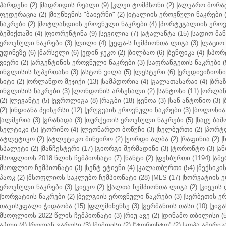
ჰარდენი (2)
|
მადრიდის რეალი (9)
|
კლეი ტომპსონი (2)
|
ალვარო მორატ
ფედერაცია (2)
|
მიუნხენის "ბაიერნი" (2)
|
იტალიის ეროვნული ნაკრები (
ნაკრები (2)
|
შოტლანდიის ეროვნული ნაკრები (4)
|
პორტუგალიის ეროვნ
ბეშიქთაში (4)
|
ფიორენტინა (9)
|
სევილია (7)
|
ატალანტა (15)
|
სადიო მანე
ეროვნული ნაკრები (3)
|
ლილი (4)
|
უეფა-ს ჩემპიონთა ლიგა (3)
|
ლაციო 
უდინეზე (6)
|
მარსელი (6)
|
ედინ ჯეკო (2)
|
ბილბაო (6)
|
ბენფიკა (4)
|
სპორტ
ვიერი (2)
|
არგენტინის ეროვნული ნაკრები (3)
|
საფრანგეთის ნაკრები (
ინგლისის სუპერთასი (3)
|
ასტონ ვილა (5)
|
ლესტერი (6)
|
ერედივიზიონი 
სიტი (2)
|
ორლანდო მეჯიქი (13)
|
სამპდორია (4)
|
გალათასარაი (4)
|
ბრაზ
ინგლისის ნაკრები (3)
|
ლონდონის არსენალი (2)
|
სანტოსი (11)
|
ორლანდ
(2)
|
ლევანტე (5)
|
ევროლიგა (8)
|
რაგბი (18)
|
ჯენოა (3)
|
სან ანტონიო (3)
|
(2)
|
ინდიანა პეისერსი (12)
|
ურუგვაის ეროვნული ნაკრები (3)
|
ბოლონია 
|
ალმერია (3)
|
გრანადა (3)
|
თურქეთის ეროვნული ნაკრები (5)
|
ნაცუ ბაშო
სელტიკი (5)
|
ტორინო (4)
|
ლეონარდო ბონუჩი (3)
|
ხელბურთი (2)
|
პორტლ
ატლეტიკო (2)
|
ატლეტიკო მინეირო (2)
|
ჟორდი ალბა (2)
|
რაფინია (2)
|
სპალეტი (2)
|
მანჩესტერი (17)
|
გიორგი შერმადინი (3)
|
ტორონტო (3)
|
ან
მსოფლიოს 2018 წლის ჩემპიონატი (7)
|
ნანტი (2)
|
ფეხბურთი (1194)
|
ამე
მსოფლიო ჩემპიონატი (3)
|
სენტ ეტიენი (4)
|
კალათბურთი (54)
|
მექსიკის
პაოკ (2)
|
მსოფლიოს საკლუბო ჩემპიონატი (28)
|
MLS (17)
|
ხორვატიის ე
ეროვნული ნაკრები (3)
|
კიევო (2)
|
ქალთა ჩემპიონთა ლიგა (2)
|
კიევის 
|
ხორვატიის ნაკრები (2)
|
ბელგიის ეროვნული ნაკრები (3)
|
სერბეთის ერ
თავისუფალი ჭიდაობა (15)
|
ფლუმინენსე (3)
|
გერმანიის თასი (10)
|
უიგა
მსოფლიოს 2022 წლის ჩემპიონატი (3)
|
რიუ ავე (2)
|
დინამო თბილისი (5
აჰლი (4)
|
როლან გაროსი (3)
|
მემფისი (2)
|
“ტორონტო” (2)
|
კოპა ამერიკა