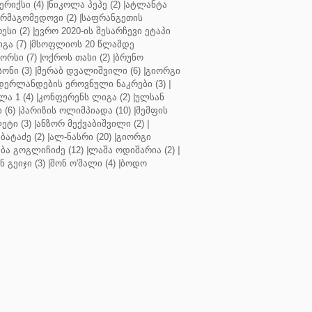
რიქსი (4)
|
ნიკოლა პეპე (2)
|
ატლანტა
ურმაგომედოვი (2)
|
საფრანგეთის
ესი (2)
|
ევრო 2020-ის შესარჩევი ეტაპი
გა (7)
|
მსოფლიოს 20 წლამდე
რსი (7)
|
ოქროს თასი (2)
|
ბრუნო
სონი (3)
|
მერაბ დვალიშვილი (6)
|
გიორგი
დერლანდების ეროვნული ნაკრები (3)
|
ა 1 (4)
|
კონფერენს ლიგა (2)
|
ულსან
 (6)
|
პარიზის ოლიმპიადა (10)
|
მემფის
ეტი (3)
|
ანზორ მექვაბიშვილი (2)
|
ბატაძე (2)
|
ალ-ნასრი (20)
|
გიორგი
აბა გოგლიჩიძე (12)
|
ლაშა ოდიშარია (2)
|
ნ გეიჯი (3)
|
შონ ო'მალი (4)
|
ბოდო