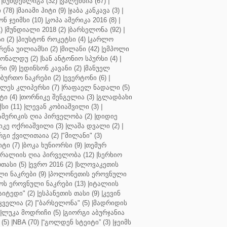
|
ბუნდესლიგა (32)
|
ვალენსია (67)
|
(78)
|
მაიამი ჰიტი (9)
|
ჯაბა კანკავა (3)
|
ნ ჯეიმსი (10)
|
კოპა ამერიკა 2016 (8)
|
)
|
მუნდიალი 2018 (2)
|
ბარსელონა (92)
|
 (2)
|
ჰიუსტონ როკეტსი (4)
|
კარლო
რენა უილიამსი (2)
|
მილანი (42)
|
ემპოლი
ონალდუ (2)
|
სან ანტონიო სპურსი (4)
|
ი (9)
|
ედინსონ კავანი (2)
|
მანუელ
ბურთო ნაკრები (2)
|
ევერტონი (6)
|
ლეს კლიპერსი (7)
|
რაფაელ ნადალი (5)
ი (4)
|
თორნიკე შენგელია (3)
|
გლადბახი
სი (11)
|
ლევან კობიაშვილი (3)
|
ამერიკის ღია პირველობა (2)
|
დიდიე
კე ოქრიაშვილი (3)
|
ლაშა დვალი (2)
|
გი ქვილითაია (2)
|
"მილანი" (3)
ტი (7)
|
ბოკა ხუნიორსი (9)
|
თემურ
რალიის ღია პირველობა (12)
|
სერხიო
თასი (5)
|
ევრო 2016 (2)
|
სლოვაკეთის
ი ნაკრები (9)
|
პოლონეთის ეროვნული
ს ეროვნული ნაკრები (13)
|
იტალიის
აიტედი" (2)
|
ესპანეთის თასი (9)
|
კევინ
ველია (2)
|
"ბარსელონა" (5)
|
მადრიდის
|
ლუკა მოდრიჩი (5)
|
გიორგი აბურჯანია
(5)
|
NBA (70)
|
“გოლდენ სტეიტი” (3)
|
ჯეიმს