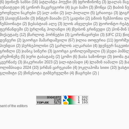
(6)
|
ფინიქს სანსი (16)
|
ატლანტა ჰოუქსი (8)
|
ფროზინონე (3)
|
დალას მავე
იუნაიტედი (4)
|
კონორ მაკგრეგორი (4)
|
აკი ბაშო (3)
|
მონცა (2)
|
ხაბიბ ნ
ეროვნული ნაკრები (2)
|
ალ აინი (2)
|
ალ-ჰილალი (5)
|
კრაიოვა (3)
|
ტიგრ
(3)
|
ჰაიდენჰაიმი (3)
|
ინტერ მაიამი (17)
|
კადისი (2)
|
აზიის ჩემპიონთა ლი
ჩემპიონატი (2)
|
სებასტიან ალე (3)
|
ლოს ანჯელესი (2)
|
ტორონტო რეპტო
ფერნანდეში (2)
|
ერლინგ ჰოლანდი (4)
|
მეისონ გრინვუდი (2)
|
ჰონ-მინ 
მიქაუტაძე (12)
|
შარლოტ ჰორნეტსი (3)
|
კორონავირუსი (3)
|
UFC (21)
|
ნი
დენვერი (2)
|
გიორგი მამარდაშვილი (67)
|
ილია თოფურია (11)
|
ფორმულ
ჰიუნდაი (2)
|
პერსეპოლისი (2)
|
კარლოს ალკარასი (4)
|
დენვერ ნაგეთსი
გრიზლი (2)
|
იანიკ სინერი (3)
|
გიორგი გოჩოლეიშვილი (3)
|
პედი პიმბლ
კრემონეზე (5)
|
იური ტაბატაძე (2)
|
კომო (6)
|
საბა საზონოვი (3)
|
თომა ტა
კვერნაძე (3)
|
ბაკურიანი 2023 (2)
|
ალ-იტიჰადი (4)
|
ლამინ იამალი (2)
|
ს
ოლიმპიადა 2024 (10)
|
არმან ცარუკიანი (4)
|
ოკლაჰომა სითი (10)
|
ჯასტი
გლიმიტი (2)
|
მინესოტა ტიმბერვულზი (4)
|
ზაგრები (2)
|
ent of the editors