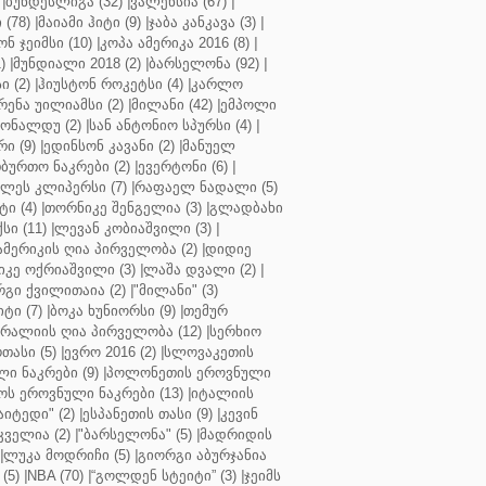
|
ბუნდესლიგა (32)
|
ვალენსია (67)
|
(78)
|
მაიამი ჰიტი (9)
|
ჯაბა კანკავა (3)
|
ნ ჯეიმსი (10)
|
კოპა ამერიკა 2016 (8)
|
)
|
მუნდიალი 2018 (2)
|
ბარსელონა (92)
|
 (2)
|
ჰიუსტონ როკეტსი (4)
|
კარლო
რენა უილიამსი (2)
|
მილანი (42)
|
ემპოლი
ონალდუ (2)
|
სან ანტონიო სპურსი (4)
|
ი (9)
|
ედინსონ კავანი (2)
|
მანუელ
ბურთო ნაკრები (2)
|
ევერტონი (6)
|
ლეს კლიპერსი (7)
|
რაფაელ ნადალი (5)
ი (4)
|
თორნიკე შენგელია (3)
|
გლადბახი
სი (11)
|
ლევან კობიაშვილი (3)
|
ამერიკის ღია პირველობა (2)
|
დიდიე
კე ოქრიაშვილი (3)
|
ლაშა დვალი (2)
|
გი ქვილითაია (2)
|
"მილანი" (3)
ტი (7)
|
ბოკა ხუნიორსი (9)
|
თემურ
რალიის ღია პირველობა (12)
|
სერხიო
თასი (5)
|
ევრო 2016 (2)
|
სლოვაკეთის
ი ნაკრები (9)
|
პოლონეთის ეროვნული
ს ეროვნული ნაკრები (13)
|
იტალიის
აიტედი" (2)
|
ესპანეთის თასი (9)
|
კევინ
ველია (2)
|
"ბარსელონა" (5)
|
მადრიდის
|
ლუკა მოდრიჩი (5)
|
გიორგი აბურჯანია
(5)
|
NBA (70)
|
“გოლდენ სტეიტი” (3)
|
ჯეიმს