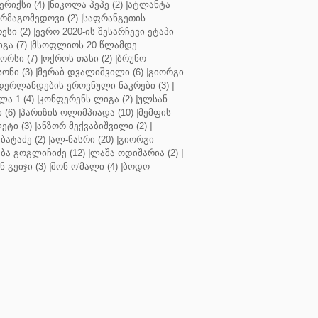
რიქსი (4)
|
ნიკოლა პეპე (2)
|
ატლანტა
ურმაგომედოვი (2)
|
საფრანგეთის
ესი (2)
|
ევრო 2020-ის შესარჩევი ეტაპი
გა (7)
|
მსოფლიოს 20 წლამდე
რსი (7)
|
ოქროს თასი (2)
|
ბრუნო
სონი (3)
|
მერაბ დვალიშვილი (6)
|
გიორგი
დერლანდების ეროვნული ნაკრები (3)
|
ა 1 (4)
|
კონფერენს ლიგა (2)
|
ულსან
 (6)
|
პარიზის ოლიმპიადა (10)
|
მემფის
ეტი (3)
|
ანზორ მექვაბიშვილი (2)
|
ბატაძე (2)
|
ალ-ნასრი (20)
|
გიორგი
აბა გოგლიჩიძე (12)
|
ლაშა ოდიშარია (2)
|
ნ გეიჯი (3)
|
შონ ო'მალი (4)
|
ბოდო