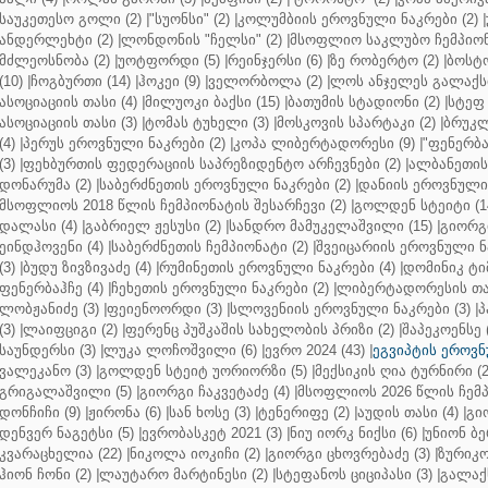
საუკეთესო გოლი (2)
|
"სუონსი" (2)
|
კოლუმბიის ეროვნული ნაკრები (2)
|
ანდერლეხტი (2)
|
ლონდონის "ჩელსი" (2)
|
მსოფლიო საკლუბო ჩემპიონა
მძლეოსნობა (2)
|
უოტფორდი (5)
|
რეინჯერსი (6)
|
ზე რობერტო (2)
|
ბოსტო
(10)
|
ჩოგბურთი (14)
|
ჰოკეი (9)
|
ველორბოლა (2)
|
ლოს ანჯელეს გალაქსი
ასოციაციის თასი (4)
|
მილუოკი ბაქსი (15)
|
ბათუმის სტადიონი (2)
|
სტეფ 
ასოციაციის თასი (3)
|
ტომას ტუხელი (3)
|
მოსკოვის სპარტაკი (2)
|
ბრუკლ
(4)
|
პერუს ეროვნული ნაკრები (2)
|
კოპა ლიბერტადორესი (9)
|
"ფენერბახ
(3)
|
ფეხბურთის ფედერაციის საპრეზიდენტო არჩევნები (2)
|
ალბანეთის
დონარუმა (2)
|
საბერძნეთის ეროვნული ნაკრები (2)
|
დანიის ეროვნული 
მსოფლიოს 2018 წლის ჩემპიონატის შესარჩევი (2)
|
გოლდენ სტეიტი (1
დალასი (4)
|
გაბრიელ ჟესუსი (2)
|
სანდრო მამუკელაშვილი (15)
|
გიორგი
ეინდჰოვენი (4)
|
საბერძნეთის ჩემპიონატი (2)
|
შვეიცარიის ეროვნული ნა
(3)
|
ბუდუ ზივზივაძე (4)
|
რუმინეთის ეროვნული ნაკრები (4)
|
დომინიკ ტიმ
ფენერბაჰჩე (4)
|
ჩეხეთის ეროვნული ნაკრები (2)
|
ლიბერტადორესის თას
ლობჟანიძე (3)
|
ფეიენოორდი (3)
|
სლოვენიის ეროვნული ნაკრები (3)
|
პ
(3)
|
ლაიფციგი (2)
|
ფერენც პუშკაშის სახელობის პრიზი (2)
|
შაპეკოენსე (
საუნდერსი (3)
|
ლუკა ლოჩოშვილი (6)
|
ევრო 2024 (43)
|
ეგვიპტის ეროვნ
ვალეკანო (3)
|
გოლდენ სტეიტ უორიორზი (5)
|
მექსიკის ღია ტურნირი (2
გრიგალაშვილი (5)
|
გიორგი ჩაკვეტაძე (4)
|
მსოფლიოს 2026 წლის ჩემპ
დონჩიჩი (9)
|
ჟირონა (6)
|
სან ხოსე (3)
|
ტენერიფე (2)
|
აუდის თასი (4)
|
გი
დენვერ ნაგეტსი (5)
|
ევრობასკეტ 2021 (3)
|
ნიუ იორკ ნიქსი (6)
|
უნიონ ბე
კვარაცხელია (22)
|
ნიკოლა იოკიჩი (2)
|
გიორგი ცხოვრებაძე (3)
|
ზურიკო
ჰიონ ჩონი (2)
|
ლაუტარო მარტინესი (2)
|
სტეფანოს ციციპასი (3)
|
გალაქს