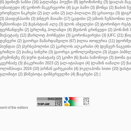
(6)
|
ფინიქს სანსი (16)
|
ატლანტა ჰოუქსი (8)
|
ფროზინონე (3)
|
დალას მავე
იუნაიტედი (4)
|
კონორ მაკგრეგორი (4)
|
აკი ბაშო (3)
|
მონცა (2)
|
ხაბიბ ნ
ეროვნული ნაკრები (2)
|
ალ აინი (2)
|
ალ-ჰილალი (5)
|
კრაიოვა (3)
|
ტიგრ
(3)
|
ჰაიდენჰაიმი (3)
|
ინტერ მაიამი (17)
|
კადისი (2)
|
აზიის ჩემპიონთა ლი
ჩემპიონატი (2)
|
სებასტიან ალე (3)
|
ლოს ანჯელესი (2)
|
ტორონტო რეპტო
ფერნანდეში (2)
|
ერლინგ ჰოლანდი (4)
|
მეისონ გრინვუდი (2)
|
ჰონ-მინ 
მიქაუტაძე (12)
|
შარლოტ ჰორნეტსი (3)
|
კორონავირუსი (3)
|
UFC (21)
|
ნი
დენვერი (2)
|
გიორგი მამარდაშვილი (67)
|
ილია თოფურია (11)
|
ფორმულ
ჰიუნდაი (2)
|
პერსეპოლისი (2)
|
კარლოს ალკარასი (4)
|
დენვერ ნაგეთსი
გრიზლი (2)
|
იანიკ სინერი (3)
|
გიორგი გოჩოლეიშვილი (3)
|
პედი პიმბლ
კრემონეზე (5)
|
იური ტაბატაძე (2)
|
კომო (6)
|
საბა საზონოვი (3)
|
თომა ტა
კვერნაძე (3)
|
ბაკურიანი 2023 (2)
|
ალ-იტიჰადი (4)
|
ლამინ იამალი (2)
|
ს
ოლიმპიადა 2024 (10)
|
არმან ცარუკიანი (4)
|
ოკლაჰომა სითი (10)
|
ჯასტი
გლიმიტი (2)
|
მინესოტა ტიმბერვულზი (4)
|
ზაგრები (2)
|
ent of the editors