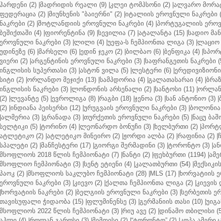
ჰარდენი (2)
|
მადრიდის რეალი (9)
|
კლეი ტომპსონი (2)
|
ალვარო მორატ
ფედერაცია (2)
|
მიუნხენის "ბაიერნი" (2)
|
იტალიის ეროვნული ნაკრები (
ნაკრები (2)
|
შოტლანდიის ეროვნული ნაკრები (4)
|
პორტუგალიის ეროვნ
ბეშიქთაში (4)
|
ფიორენტინა (9)
|
სევილია (7)
|
ატალანტა (15)
|
სადიო მანე
ეროვნული ნაკრები (3)
|
ლილი (4)
|
უეფა-ს ჩემპიონთა ლიგა (3)
|
ლაციო 
უდინეზე (6)
|
მარსელი (6)
|
ედინ ჯეკო (2)
|
ბილბაო (6)
|
ბენფიკა (4)
|
სპორტ
ვიერი (2)
|
არგენტინის ეროვნული ნაკრები (3)
|
საფრანგეთის ნაკრები (
ინგლისის სუპერთასი (3)
|
ასტონ ვილა (5)
|
ლესტერი (6)
|
ერედივიზიონი 
სიტი (2)
|
ორლანდო მეჯიქი (13)
|
სამპდორია (4)
|
გალათასარაი (4)
|
ბრაზ
ინგლისის ნაკრები (3)
|
ლონდონის არსენალი (2)
|
სანტოსი (11)
|
ორლანდ
(2)
|
ლევანტე (5)
|
ევროლიგა (8)
|
რაგბი (18)
|
ჯენოა (3)
|
სან ანტონიო (3)
|
(2)
|
ინდიანა პეისერსი (12)
|
ურუგვაის ეროვნული ნაკრები (3)
|
ბოლონია 
|
ალმერია (3)
|
გრანადა (3)
|
თურქეთის ეროვნული ნაკრები (5)
|
ნაცუ ბაშო
სელტიკი (5)
|
ტორინო (4)
|
ლეონარდო ბონუჩი (3)
|
ხელბურთი (2)
|
პორტლ
ატლეტიკო (2)
|
ატლეტიკო მინეირო (2)
|
ჟორდი ალბა (2)
|
რაფინია (2)
|
სპალეტი (2)
|
მანჩესტერი (17)
|
გიორგი შერმადინი (3)
|
ტორონტო (3)
|
ან
მსოფლიოს 2018 წლის ჩემპიონატი (7)
|
ნანტი (2)
|
ფეხბურთი (1194)
|
ამე
მსოფლიო ჩემპიონატი (3)
|
სენტ ეტიენი (4)
|
კალათბურთი (54)
|
მექსიკის
პაოკ (2)
|
მსოფლიოს საკლუბო ჩემპიონატი (28)
|
MLS (17)
|
ხორვატიის ე
ეროვნული ნაკრები (3)
|
კიევო (2)
|
ქალთა ჩემპიონთა ლიგა (2)
|
კიევის 
|
ხორვატიის ნაკრები (2)
|
ბელგიის ეროვნული ნაკრები (3)
|
სერბეთის ერ
თავისუფალი ჭიდაობა (15)
|
ფლუმინენსე (3)
|
გერმანიის თასი (10)
|
უიგა
მსოფლიოს 2022 წლის ჩემპიონატი (3)
|
რიუ ავე (2)
|
დინამო თბილისი (5
აჰლი (4)
|
როლან გაროსი (3)
|
მემფისი (2)
|
“ტორონტო” (2)
|
კოპა ამერიკა