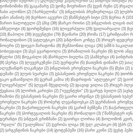
ჯანლუიჯი ბუფონი (7)
|
კლივლენდ კავალიერსი (2)
|
ანდრეს ინიესტა (4)
ტოჩინოშინი (6)
|
გაგამარუ (2)
|
ჟოზე მოურინიო (5)
|
უეინ რუნი (2)
|
რეალი 
ჩაბი ალონსო (2)
|
“ბარსელონა” (3)
|
ინგლისის პრემიერლიგა (2)
|
ლებრო
ჯანო ანანიძე (4)
|
სერხიო აგუერო (2)
|
მანჩესტერ სიტი (23)
|
სერია A (101
მარიო ბალოტელი (2)
|
პსჟ (38)
|
მარკო როისი (2)
|
ინგლისის ლიგის თასი
ანჩელოტი (4)
|
დორტმუნდი (16)
|
ლივერპული (29)
|
ვილიარეალი (3)
|
სე
(10)
|
ნაპოლი (38)
|
იუვენტუსი (79)
|
ნეიმარი (20)
|
რომა (17)
|
კრიშტიანო რ
რონალდინიო (3)
|
ატლეტიკო (20)
|
ანტონიო კონტე (3)
|
როჯერ ფედერერ
ნოიერი (2)
|
დიეგო მარადონა (8)
|
ჩემპიონთა ლიგა (26)
|
აშშ-ს საკალათ
სოსიედადი (3)
|
პეპ გვარდიოლა (3)
|
ბრაზილიის ნაკრები (9)
|
ლოს ანჯე
|
ჩელსი (16)
|
ნიუკასლი (4)
|
მარსელო ბიელსა (2)
|
ჰამბურგი (4)
|
აინტრახტ
(8)
|
ჰერტა (3)
|
ლევერკუზენი (12)
|
ვერდერი (5)
|
ბათუმის დინამო (2)
|
აიაქ
ალექსანდრ ლაკაზეტი (2)
|
ინგლისის ეროვნული ნაკრები (5)
|
მესი (2)
|
დეშამი (2)
|
ლუის სუარესი (3)
|
ესპანეთის ეროვნული ნაკრები (5)
|
თორნი
ვაკო ყაზაიშვილი (6)
|
გურამ კაშია (4)
|
მადრიდის "ატლეტიკო" (2)
|
გიორ
|
"ლივერპული" (5)
|
ლევან მჭედლიძე (2)
|
დავიდ ვილია (2)
|
რივერ პლეი
ქეცბაია (4)
|
ლორის კარიუსი (2)
|
"იუვენტუსი" (3)
|
გარეტ ბეილი (2)
|
ავსტ
რამოსი (5)
|
ესპანეთის ნაკრები (5)
|
კაირი ირვინგი (3)
|
ესპანეთის სუპერ
ეროვნული ნაკრები (3)
|
რობერტ ლევანდოვსკი (2)
|
გერმანიის ეროვნულ
ნაკრები (3)
|
საქართველოს ნაკრები (4)
|
კარიმ ბენზემა (7)
|
საქართველო
ნაკრები (3)
|
პორტუგალიის ნაკრები (6)
|
რონალდო (3)
|
"მანჩესტერ იუნ
დურანტი (5)
|
ანტუან გრიზმანი (2)
|
გიორგი ლორია (4)
|
სოლომონ კვირკ
"რეალი" (5)
|
“ვალენსია” (2)
|
ევროპა ლიგა (9)
|
ელ კლასიკო (4)
|
ქპრ (2)
(2)
|
არგენტინის ნაკრები (14)
|
ტოტენჰემი (16)
|
ჰარი კეინი (2)
|
ვესტ ჰემი 