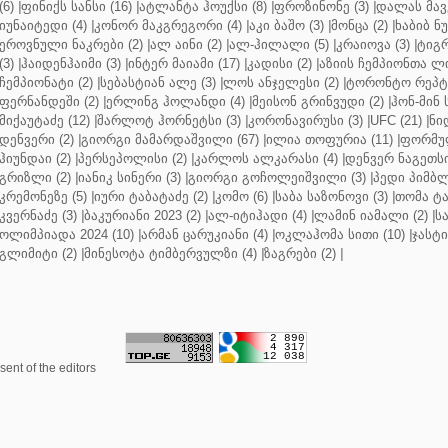
(6)
|
ფინიქს სანსი (16)
|
ატლანტა ჰოუქსი (8)
|
ფროზინონე (3)
|
დალას მავე
იუნაიტედი (4)
|
კონორ მაკგრეგორი (4)
|
აკი ბაშო (3)
|
მონცა (2)
|
ხაბიბ ნ
ეროვნული ნაკრები (2)
|
ალ აინი (2)
|
ალ-ჰილალი (5)
|
კრაიოვა (3)
|
ტიგრ
(3)
|
ჰაიდენჰაიმი (3)
|
ინტერ მაიამი (17)
|
კადისი (2)
|
აზიის ჩემპიონთა ლი
ჩემპიონატი (2)
|
სებასტიან ალე (3)
|
ლოს ანჯელესი (2)
|
ტორონტო რეპტო
ფერნანდეში (2)
|
ერლინგ ჰოლანდი (4)
|
მეისონ გრინვუდი (2)
|
ჰონ-მინ 
მიქაუტაძე (12)
|
შარლოტ ჰორნეტსი (3)
|
კორონავირუსი (3)
|
UFC (21)
|
ნი
დენვერი (2)
|
გიორგი მამარდაშვილი (67)
|
ილია თოფურია (11)
|
ფორმულ
ჰიუნდაი (2)
|
პერსეპოლისი (2)
|
კარლოს ალკარასი (4)
|
დენვერ ნაგეთსი
გრიზლი (2)
|
იანიკ სინერი (3)
|
გიორგი გოჩოლეიშვილი (3)
|
პედი პიმბლ
კრემონეზე (5)
|
იური ტაბატაძე (2)
|
კომო (6)
|
საბა საზონოვი (3)
|
თომა ტა
კვერნაძე (3)
|
ბაკურიანი 2023 (2)
|
ალ-იტიჰადი (4)
|
ლამინ იამალი (2)
|
ს
ოლიმპიადა 2024 (10)
|
არმან ცარუკიანი (4)
|
ოკლაჰომა სითი (10)
|
ჯასტი
გლიმიტი (2)
|
მინესოტა ტიმბერვულზი (4)
|
ზაგრები (2)
|
ent of the editors