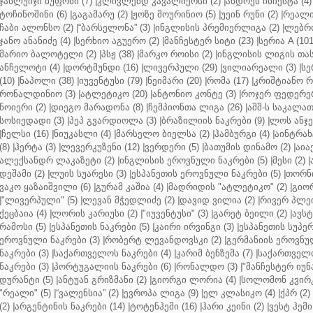
ჯანლუიჯი ბუფონი (7)
|
კლივლენდ კავალიერსი (2)
|
ანდრეს ინიესტა (4)
ტოჩინოშინი (6)
|
გაგამარუ (2)
|
ჟოზე მოურინიო (5)
|
უეინ რუნი (2)
|
რეალი 
ჩაბი ალონსო (2)
|
“ბარსელონა” (3)
|
ინგლისის პრემიერლიგა (2)
|
ლებრო
ჯანო ანანიძე (4)
|
სერხიო აგუერო (2)
|
მანჩესტერ სიტი (23)
|
სერია A (101
მარიო ბალოტელი (2)
|
პსჟ (38)
|
მარკო როისი (2)
|
ინგლისის ლიგის თასი
ანჩელოტი (4)
|
დორტმუნდი (16)
|
ლივერპული (29)
|
ვილიარეალი (3)
|
სე
(10)
|
ნაპოლი (38)
|
იუვენტუსი (79)
|
ნეიმარი (20)
|
რომა (17)
|
კრიშტიანო რ
რონალდინიო (3)
|
ატლეტიკო (20)
|
ანტონიო კონტე (3)
|
როჯერ ფედერერ
ნოიერი (2)
|
დიეგო მარადონა (8)
|
ჩემპიონთა ლიგა (26)
|
აშშ-ს საკალათ
სოსიედადი (3)
|
პეპ გვარდიოლა (3)
|
ბრაზილიის ნაკრები (9)
|
ლოს ანჯე
|
ჩელსი (16)
|
ნიუკასლი (4)
|
მარსელო ბიელსა (2)
|
ჰამბურგი (4)
|
აინტრახტ
(8)
|
ჰერტა (3)
|
ლევერკუზენი (12)
|
ვერდერი (5)
|
ბათუმის დინამო (2)
|
აიაქ
ალექსანდრ ლაკაზეტი (2)
|
ინგლისის ეროვნული ნაკრები (5)
|
მესი (2)
|
დეშამი (2)
|
ლუის სუარესი (3)
|
ესპანეთის ეროვნული ნაკრები (5)
|
თორნი
ვაკო ყაზაიშვილი (6)
|
გურამ კაშია (4)
|
მადრიდის "ატლეტიკო" (2)
|
გიორ
|
"ლივერპული" (5)
|
ლევან მჭედლიძე (2)
|
დავიდ ვილია (2)
|
რივერ პლეი
ქეცბაია (4)
|
ლორის კარიუსი (2)
|
"იუვენტუსი" (3)
|
გარეტ ბეილი (2)
|
ავსტ
რამოსი (5)
|
ესპანეთის ნაკრები (5)
|
კაირი ირვინგი (3)
|
ესპანეთის სუპერ
ეროვნული ნაკრები (3)
|
რობერტ ლევანდოვსკი (2)
|
გერმანიის ეროვნულ
ნაკრები (3)
|
საქართველოს ნაკრები (4)
|
კარიმ ბენზემა (7)
|
საქართველო
ნაკრები (3)
|
პორტუგალიის ნაკრები (6)
|
რონალდო (3)
|
"მანჩესტერ იუნ
დურანტი (5)
|
ანტუან გრიზმანი (2)
|
გიორგი ლორია (4)
|
სოლომონ კვირკ
"რეალი" (5)
|
“ვალენსია” (2)
|
ევროპა ლიგა (9)
|
ელ კლასიკო (4)
|
ქპრ (2)
(2)
|
არგენტინის ნაკრები (14)
|
ტოტენჰემი (16)
|
ჰარი კეინი (2)
|
ვესტ ჰემი 