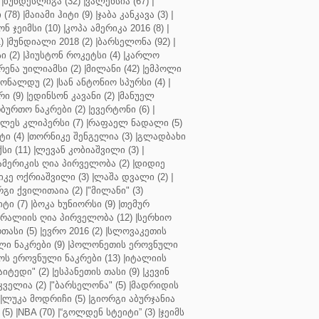
|
ბუნდესლიგა (32)
|
ვალენსია (67)
|
(78)
|
მაიამი ჰიტი (9)
|
ჯაბა კანკავა (3)
|
ნ ჯეიმსი (10)
|
კოპა ამერიკა 2016 (8)
|
)
|
მუნდიალი 2018 (2)
|
ბარსელონა (92)
|
 (2)
|
ჰიუსტონ როკეტსი (4)
|
კარლო
რენა უილიამსი (2)
|
მილანი (42)
|
ემპოლი
ონალდუ (2)
|
სან ანტონიო სპურსი (4)
|
ი (9)
|
ედინსონ კავანი (2)
|
მანუელ
ბურთო ნაკრები (2)
|
ევერტონი (6)
|
ლეს კლიპერსი (7)
|
რაფაელ ნადალი (5)
ი (4)
|
თორნიკე შენგელია (3)
|
გლადბახი
სი (11)
|
ლევან კობიაშვილი (3)
|
ამერიკის ღია პირველობა (2)
|
დიდიე
კე ოქრიაშვილი (3)
|
ლაშა დვალი (2)
|
გი ქვილითაია (2)
|
"მილანი" (3)
ტი (7)
|
ბოკა ხუნიორსი (9)
|
თემურ
რალიის ღია პირველობა (12)
|
სერხიო
თასი (5)
|
ევრო 2016 (2)
|
სლოვაკეთის
ი ნაკრები (9)
|
პოლონეთის ეროვნული
ს ეროვნული ნაკრები (13)
|
იტალიის
აიტედი" (2)
|
ესპანეთის თასი (9)
|
კევინ
ველია (2)
|
"ბარსელონა" (5)
|
მადრიდის
|
ლუკა მოდრიჩი (5)
|
გიორგი აბურჯანია
(5)
|
NBA (70)
|
“გოლდენ სტეიტი” (3)
|
ჯეიმს