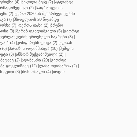
რიქსი (4)
|
ნიკოლა პეპე (2)
|
ატლანტა
ურმაგომედოვი (2)
|
საფრანგეთის
ესი (2)
|
ევრო 2020-ის შესარჩევი ეტაპი
გა (7)
|
მსოფლიოს 20 წლამდე
რსი (7)
|
ოქროს თასი (2)
|
ბრუნო
სონი (3)
|
მერაბ დვალიშვილი (6)
|
გიორგი
დერლანდების ეროვნული ნაკრები (3)
|
ა 1 (4)
|
კონფერენს ლიგა (2)
|
ულსან
 (6)
|
პარიზის ოლიმპიადა (10)
|
მემფის
ეტი (3)
|
ანზორ მექვაბიშვილი (2)
|
ბატაძე (2)
|
ალ-ნასრი (20)
|
გიორგი
აბა გოგლიჩიძე (12)
|
ლაშა ოდიშარია (2)
|
ნ გეიჯი (3)
|
შონ ო'მალი (4)
|
ბოდო