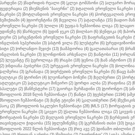
ჰარდენი (2)
|
მადრიდის რეალი (9)
|
კლეი ტომპსონი (2)
|
ალვარო მორატ
ფედერაცია (2)
|
მიუნხენის "ბაიერნი" (2)
|
იტალიის ეროვნული ნაკრები (
ნაკრები (2)
|
შოტლანდიის ეროვნული ნაკრები (4)
|
პორტუგალიის ეროვნ
ბეშიქთაში (4)
|
ფიორენტინა (9)
|
სევილია (7)
|
ატალანტა (15)
|
სადიო მანე
ეროვნული ნაკრები (3)
|
ლილი (4)
|
უეფა-ს ჩემპიონთა ლიგა (3)
|
ლაციო 
უდინეზე (6)
|
მარსელი (6)
|
ედინ ჯეკო (2)
|
ბილბაო (6)
|
ბენფიკა (4)
|
სპორტ
ვიერი (2)
|
არგენტინის ეროვნული ნაკრები (3)
|
საფრანგეთის ნაკრები (
ინგლისის სუპერთასი (3)
|
ასტონ ვილა (5)
|
ლესტერი (6)
|
ერედივიზიონი 
სიტი (2)
|
ორლანდო მეჯიქი (13)
|
სამპდორია (4)
|
გალათასარაი (4)
|
ბრაზ
ინგლისის ნაკრები (3)
|
ლონდონის არსენალი (2)
|
სანტოსი (11)
|
ორლანდ
(2)
|
ლევანტე (5)
|
ევროლიგა (8)
|
რაგბი (18)
|
ჯენოა (3)
|
სან ანტონიო (3)
|
(2)
|
ინდიანა პეისერსი (12)
|
ურუგვაის ეროვნული ნაკრები (3)
|
ბოლონია 
|
ალმერია (3)
|
გრანადა (3)
|
თურქეთის ეროვნული ნაკრები (5)
|
ნაცუ ბაშო
სელტიკი (5)
|
ტორინო (4)
|
ლეონარდო ბონუჩი (3)
|
ხელბურთი (2)
|
პორტლ
ატლეტიკო (2)
|
ატლეტიკო მინეირო (2)
|
ჟორდი ალბა (2)
|
რაფინია (2)
|
სპალეტი (2)
|
მანჩესტერი (17)
|
გიორგი შერმადინი (3)
|
ტორონტო (3)
|
ან
მსოფლიოს 2018 წლის ჩემპიონატი (7)
|
ნანტი (2)
|
ფეხბურთი (1194)
|
ამე
მსოფლიო ჩემპიონატი (3)
|
სენტ ეტიენი (4)
|
კალათბურთი (54)
|
მექსიკის
პაოკ (2)
|
მსოფლიოს საკლუბო ჩემპიონატი (28)
|
MLS (17)
|
ხორვატიის ე
ეროვნული ნაკრები (3)
|
კიევო (2)
|
ქალთა ჩემპიონთა ლიგა (2)
|
კიევის 
|
ხორვატიის ნაკრები (2)
|
ბელგიის ეროვნული ნაკრები (3)
|
სერბეთის ერ
თავისუფალი ჭიდაობა (15)
|
ფლუმინენსე (3)
|
გერმანიის თასი (10)
|
უიგა
მსოფლიოს 2022 წლის ჩემპიონატი (3)
|
რიუ ავე (2)
|
დინამო თბილისი (5
აჰლი (4)
|
როლან გაროსი (3)
|
მემფისი (2)
|
“ტორონტო” (2)
|
კოპა ამერიკა