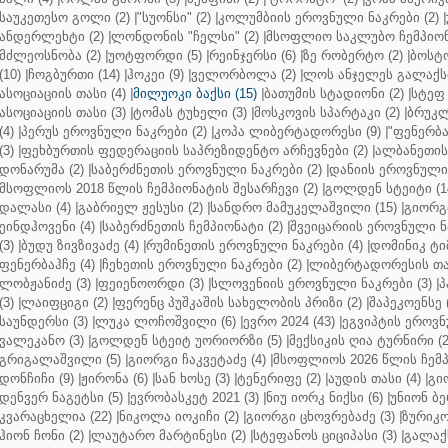
საუკეთესო გოლი (2)
|
"სუონსი" (2)
|
კოლუმბიის ეროვნული ნაკრები (2)
|
ანდერლეხტი (2)
|
ლონდონის "ჩელსი" (2)
|
მსოფლიო საკლუბო ჩემპიონა
მძლეოსნობა (2)
|
უოტფორდი (5)
|
რეინჯერსი (6)
|
ზე რობერტო (2)
|
ბოსტო
(10)
|
ჩოგბურთი (14)
|
ჰოკეი (9)
|
ველორბოლა (2)
|
ლოს ანჯელეს გალაქსი
ასოციაციის თასი (4)
|
მილუოკი ბაქსი (15)
|
ბათუმის სტადიონი (2)
|
სტეფ 
ასოციაციის თასი (3)
|
ტომას ტუხელი (3)
|
მოსკოვის სპარტაკი (2)
|
ბრუკლ
(4)
|
პერუს ეროვნული ნაკრები (2)
|
კოპა ლიბერტადორესი (9)
|
"ფენერბახ
(3)
|
ფეხბურთის ფედერაციის საპრეზიდენტო არჩევნები (2)
|
ალბანეთის
დონარუმა (2)
|
საბერძნეთის ეროვნული ნაკრები (2)
|
დანიის ეროვნული 
მსოფლიოს 2018 წლის ჩემპიონატის შესარჩევი (2)
|
გოლდენ სტეიტი (1
დალასი (4)
|
გაბრიელ ჟესუსი (2)
|
სანდრო მამუკელაშვილი (15)
|
გიორგი
ეინდჰოვენი (4)
|
საბერძნეთის ჩემპიონატი (2)
|
შვეიცარიის ეროვნული ნა
(3)
|
ბუდუ ზივზივაძე (4)
|
რუმინეთის ეროვნული ნაკრები (4)
|
დომინიკ ტიმ
ფენერბაჰჩე (4)
|
ჩეხეთის ეროვნული ნაკრები (2)
|
ლიბერტადორესის თას
ლობჟანიძე (3)
|
ფეიენოორდი (3)
|
სლოვენიის ეროვნული ნაკრები (3)
|
პ
(3)
|
ლაიფციგი (2)
|
ფერენც პუშკაშის სახელობის პრიზი (2)
|
შაპეკოენსე (
საუნდერსი (3)
|
ლუკა ლოჩოშვილი (6)
|
ევრო 2024 (43)
|
ეგვიპტის ეროვნ
ვალეკანო (3)
|
გოლდენ სტეიტ უორიორზი (5)
|
მექსიკის ღია ტურნირი (2
გრიგალაშვილი (5)
|
გიორგი ჩაკვეტაძე (4)
|
მსოფლიოს 2026 წლის ჩემპ
დონჩიჩი (9)
|
ჟირონა (6)
|
სან ხოსე (3)
|
ტენერიფე (2)
|
აუდის თასი (4)
|
გი
დენვერ ნაგეტსი (5)
|
ევრობასკეტ 2021 (3)
|
ნიუ იორკ ნიქსი (6)
|
უნიონ ბე
კვარაცხელია (22)
|
ნიკოლა იოკიჩი (2)
|
გიორგი ცხოვრებაძე (3)
|
ზურიკო
ჰიონ ჩონი (2)
|
ლაუტარო მარტინესი (2)
|
სტეფანოს ციციპასი (3)
|
გალაქს