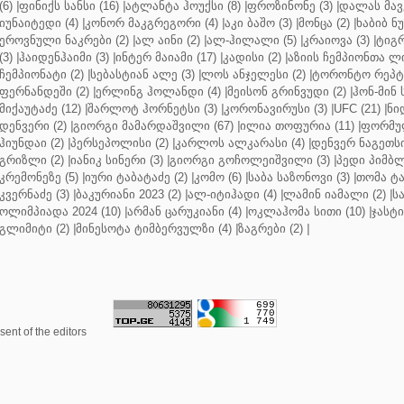
(6)
|
ფინიქს სანსი (16)
|
ატლანტა ჰოუქსი (8)
|
ფროზინონე (3)
|
დალას მავე
იუნაიტედი (4)
|
კონორ მაკგრეგორი (4)
|
აკი ბაშო (3)
|
მონცა (2)
|
ხაბიბ ნ
ეროვნული ნაკრები (2)
|
ალ აინი (2)
|
ალ-ჰილალი (5)
|
კრაიოვა (3)
|
ტიგრ
(3)
|
ჰაიდენჰაიმი (3)
|
ინტერ მაიამი (17)
|
კადისი (2)
|
აზიის ჩემპიონთა ლი
ჩემპიონატი (2)
|
სებასტიან ალე (3)
|
ლოს ანჯელესი (2)
|
ტორონტო რეპტო
ფერნანდეში (2)
|
ერლინგ ჰოლანდი (4)
|
მეისონ გრინვუდი (2)
|
ჰონ-მინ 
მიქაუტაძე (12)
|
შარლოტ ჰორნეტსი (3)
|
კორონავირუსი (3)
|
UFC (21)
|
ნი
დენვერი (2)
|
გიორგი მამარდაშვილი (67)
|
ილია თოფურია (11)
|
ფორმულ
ჰიუნდაი (2)
|
პერსეპოლისი (2)
|
კარლოს ალკარასი (4)
|
დენვერ ნაგეთსი
გრიზლი (2)
|
იანიკ სინერი (3)
|
გიორგი გოჩოლეიშვილი (3)
|
პედი პიმბლ
კრემონეზე (5)
|
იური ტაბატაძე (2)
|
კომო (6)
|
საბა საზონოვი (3)
|
თომა ტა
კვერნაძე (3)
|
ბაკურიანი 2023 (2)
|
ალ-იტიჰადი (4)
|
ლამინ იამალი (2)
|
ს
ოლიმპიადა 2024 (10)
|
არმან ცარუკიანი (4)
|
ოკლაჰომა სითი (10)
|
ჯასტი
გლიმიტი (2)
|
მინესოტა ტიმბერვულზი (4)
|
ზაგრები (2)
|
ent of the editors