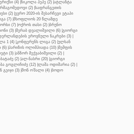
რიქსი (4)
|
ნიკოლა პეპე (2)
|
ატლანტა
ურმაგომედოვი (2)
|
საფრანგეთის
ესი (2)
|
ევრო 2020-ის შესარჩევი ეტაპი
გა (7)
|
მსოფლიოს 20 წლამდე
რსი (7)
|
ოქროს თასი (2)
|
ბრუნო
სონი (3)
|
მერაბ დვალიშვილი (6)
|
გიორგი
დერლანდების ეროვნული ნაკრები (3)
|
ა 1 (4)
|
კონფერენს ლიგა (2)
|
ულსან
 (6)
|
პარიზის ოლიმპიადა (10)
|
მემფის
ეტი (3)
|
ანზორ მექვაბიშვილი (2)
|
ბატაძე (2)
|
ალ-ნასრი (20)
|
გიორგი
აბა გოგლიჩიძე (12)
|
ლაშა ოდიშარია (2)
|
ნ გეიჯი (3)
|
შონ ო'მალი (4)
|
ბოდო