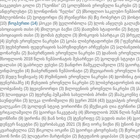
საუკეთესო გოლი (2)
|
"სუონსი" (2)
|
კოლუმბიის ეროვნული ნაკრები (2)
|
ანდერლეხტი (2)
|
ლონდონის "ჩელსი" (2)
|
მსოფლიო საკლუბო ჩემპიონა
მძლეოსნობა (2)
|
უოტფორდი (5)
|
რეინჯერსი (6)
|
ზე რობერტო (2)
|
ბოსტო
(10)
|
ჩოგბურთი (14)
|
ჰოკეი (9)
|
ველორბოლა (2)
|
ლოს ანჯელეს გალაქსი
ასოციაციის თასი (4)
|
მილუოკი ბაქსი (15)
|
ბათუმის სტადიონი (2)
|
სტეფ 
ასოციაციის თასი (3)
|
ტომას ტუხელი (3)
|
მოსკოვის სპარტაკი (2)
|
ბრუკლ
(4)
|
პერუს ეროვნული ნაკრები (2)
|
კოპა ლიბერტადორესი (9)
|
"ფენერბახ
(3)
|
ფეხბურთის ფედერაციის საპრეზიდენტო არჩევნები (2)
|
ალბანეთის
დონარუმა (2)
|
საბერძნეთის ეროვნული ნაკრები (2)
|
დანიის ეროვნული 
მსოფლიოს 2018 წლის ჩემპიონატის შესარჩევი (2)
|
გოლდენ სტეიტი (1
დალასი (4)
|
გაბრიელ ჟესუსი (2)
|
სანდრო მამუკელაშვილი (15)
|
გიორგი
ეინდჰოვენი (4)
|
საბერძნეთის ჩემპიონატი (2)
|
შვეიცარიის ეროვნული ნა
(3)
|
ბუდუ ზივზივაძე (4)
|
რუმინეთის ეროვნული ნაკრები (4)
|
დომინიკ ტიმ
ფენერბაჰჩე (4)
|
ჩეხეთის ეროვნული ნაკრები (2)
|
ლიბერტადორესის თას
ლობჟანიძე (3)
|
ფეიენოორდი (3)
|
სლოვენიის ეროვნული ნაკრები (3)
|
პ
(3)
|
ლაიფციგი (2)
|
ფერენც პუშკაშის სახელობის პრიზი (2)
|
შაპეკოენსე (
საუნდერსი (3)
|
ლუკა ლოჩოშვილი (6)
|
ევრო 2024 (43)
|
ეგვიპტის ეროვნ
ვალეკანო (3)
|
გოლდენ სტეიტ უორიორზი (5)
|
მექსიკის ღია ტურნირი (2
გრიგალაშვილი (5)
|
გიორგი ჩაკვეტაძე (4)
|
მსოფლიოს 2026 წლის ჩემპ
დონჩიჩი (9)
|
ჟირონა (6)
|
სან ხოსე (3)
|
ტენერიფე (2)
|
აუდის თასი (4)
|
გი
დენვერ ნაგეტსი (5)
|
ევრობასკეტ 2021 (3)
|
ნიუ იორკ ნიქსი (6)
|
უნიონ ბე
კვარაცხელია (22)
|
ნიკოლა იოკიჩი (2)
|
გიორგი ცხოვრებაძე (3)
|
ზურიკო
ჰიონ ჩონი (2)
|
ლაუტარო მარტინესი (2)
|
სტეფანოს ციციპასი (3)
|
გალაქს