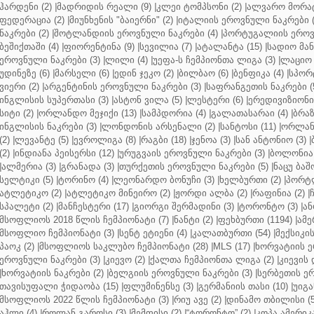
ჰარდენი (2)
|
მადრიდის რეალი (9)
|
კლეი ტომპსონი (2)
|
ალვარო მორატ
ფედერაცია (2)
|
მიუნხენის "ბაიერნი" (2)
|
იტალიის ეროვნული ნაკრები (
ნაკრები (2)
|
შოტლანდიის ეროვნული ნაკრები (4)
|
პორტუგალიის ეროვნ
ბეშიქთაში (4)
|
ფიორენტინა (9)
|
სევილია (7)
|
ატალანტა (15)
|
სადიო მანე
ეროვნული ნაკრები (3)
|
ლილი (4)
|
უეფა-ს ჩემპიონთა ლიგა (3)
|
ლაციო 
უდინეზე (6)
|
მარსელი (6)
|
ედინ ჯეკო (2)
|
ბილბაო (6)
|
ბენფიკა (4)
|
სპორტ
ვიერი (2)
|
არგენტინის ეროვნული ნაკრები (3)
|
საფრანგეთის ნაკრები (
ინგლისის სუპერთასი (3)
|
ასტონ ვილა (5)
|
ლესტერი (6)
|
ერედივიზიონი 
სიტი (2)
|
ორლანდო მეჯიქი (13)
|
სამპდორია (4)
|
გალათასარაი (4)
|
ბრაზ
ინგლისის ნაკრები (3)
|
ლონდონის არსენალი (2)
|
სანტოსი (11)
|
ორლანდ
(2)
|
ლევანტე (5)
|
ევროლიგა (8)
|
რაგბი (18)
|
ჯენოა (3)
|
სან ანტონიო (3)
|
(2)
|
ინდიანა პეისერსი (12)
|
ურუგვაის ეროვნული ნაკრები (3)
|
ბოლონია 
|
ალმერია (3)
|
გრანადა (3)
|
თურქეთის ეროვნული ნაკრები (5)
|
ნაცუ ბაშო
სელტიკი (5)
|
ტორინო (4)
|
ლეონარდო ბონუჩი (3)
|
ხელბურთი (2)
|
პორტლ
ატლეტიკო (2)
|
ატლეტიკო მინეირო (2)
|
ჟორდი ალბა (2)
|
რაფინია (2)
|
სპალეტი (2)
|
მანჩესტერი (17)
|
გიორგი შერმადინი (3)
|
ტორონტო (3)
|
ან
მსოფლიოს 2018 წლის ჩემპიონატი (7)
|
ნანტი (2)
|
ფეხბურთი (1194)
|
ამე
მსოფლიო ჩემპიონატი (3)
|
სენტ ეტიენი (4)
|
კალათბურთი (54)
|
მექსიკის
პაოკ (2)
|
მსოფლიოს საკლუბო ჩემპიონატი (28)
|
MLS (17)
|
ხორვატიის ე
ეროვნული ნაკრები (3)
|
კიევო (2)
|
ქალთა ჩემპიონთა ლიგა (2)
|
კიევის 
|
ხორვატიის ნაკრები (2)
|
ბელგიის ეროვნული ნაკრები (3)
|
სერბეთის ერ
თავისუფალი ჭიდაობა (15)
|
ფლუმინენსე (3)
|
გერმანიის თასი (10)
|
უიგა
მსოფლიოს 2022 წლის ჩემპიონატი (3)
|
რიუ ავე (2)
|
დინამო თბილისი (5
აჰლი (4)
|
როლან გაროსი (3)
|
მემფისი (2)
|
“ტორონტო” (2)
|
კოპა ამერიკა