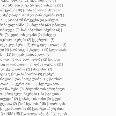
|
ბუნდესლიგა (32)
|
ვალენსია (67)
|
(78)
|
მაიამი ჰიტი (9)
|
ჯაბა კანკავა (3)
|
ნ ჯეიმსი (10)
|
კოპა ამერიკა 2016 (8)
|
)
|
მუნდიალი 2018 (2)
|
ბარსელონა (92)
|
 (2)
|
ჰიუსტონ როკეტსი (4)
|
კარლო
რენა უილიამსი (2)
|
მილანი (42)
|
ემპოლი
ონალდუ (2)
|
სან ანტონიო სპურსი (4)
|
ი (9)
|
ედინსონ კავანი (2)
|
მანუელ
ბურთო ნაკრები (2)
|
ევერტონი (6)
|
ლეს კლიპერსი (7)
|
რაფაელ ნადალი (5)
ი (4)
|
თორნიკე შენგელია (3)
|
გლადბახი
სი (11)
|
ლევან კობიაშვილი (3)
|
ამერიკის ღია პირველობა (2)
|
დიდიე
კე ოქრიაშვილი (3)
|
ლაშა დვალი (2)
|
გი ქვილითაია (2)
|
"მილანი" (3)
ტი (7)
|
ბოკა ხუნიორსი (9)
|
თემურ
რალიის ღია პირველობა (12)
|
სერხიო
თასი (5)
|
ევრო 2016 (2)
|
სლოვაკეთის
ი ნაკრები (9)
|
პოლონეთის ეროვნული
ს ეროვნული ნაკრები (13)
|
იტალიის
აიტედი" (2)
|
ესპანეთის თასი (9)
|
კევინ
ველია (2)
|
"ბარსელონა" (5)
|
მადრიდის
|
ლუკა მოდრიჩი (5)
|
გიორგი აბურჯანია
(5)
|
NBA (70)
|
“გოლდენ სტეიტი” (3)
|
ჯეიმს