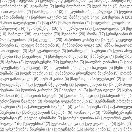
ჯანლუიჯი ბუფონი (7)
|
კლივლენდ კავალიერსი (2)
|
ანდრეს ინიესტა (4)
ტოჩინოშინი (6)
|
გაგამარუ (2)
|
ჟოზე მოურინიო (5)
|
უეინ რუნი (2)
|
რეალი 
ჩაბი ალონსო (2)
|
“ბარსელონა” (3)
|
ინგლისის პრემიერლიგა (2)
|
ლებრო
ჯანო ანანიძე (4)
|
სერხიო აგუერო (2)
|
მანჩესტერ სიტი (23)
|
სერია A (101
მარიო ბალოტელი (2)
|
პსჟ (38)
|
მარკო როისი (2)
|
ინგლისის ლიგის თასი
ანჩელოტი (4)
|
დორტმუნდი (16)
|
ლივერპული (29)
|
ვილიარეალი (3)
|
სე
(10)
|
ნაპოლი (38)
|
იუვენტუსი (79)
|
ნეიმარი (20)
|
რომა (17)
|
კრიშტიანო რ
რონალდინიო (3)
|
ატლეტიკო (20)
|
ანტონიო კონტე (3)
|
როჯერ ფედერერ
ნოიერი (2)
|
დიეგო მარადონა (8)
|
ჩემპიონთა ლიგა (26)
|
აშშ-ს საკალათ
სოსიედადი (3)
|
პეპ გვარდიოლა (3)
|
ბრაზილიის ნაკრები (9)
|
ლოს ანჯე
|
ჩელსი (16)
|
ნიუკასლი (4)
|
მარსელო ბიელსა (2)
|
ჰამბურგი (4)
|
აინტრახტ
(8)
|
ჰერტა (3)
|
ლევერკუზენი (12)
|
ვერდერი (5)
|
ბათუმის დინამო (2)
|
აიაქ
ალექსანდრ ლაკაზეტი (2)
|
ინგლისის ეროვნული ნაკრები (5)
|
მესი (2)
|
დეშამი (2)
|
ლუის სუარესი (3)
|
ესპანეთის ეროვნული ნაკრები (5)
|
თორნი
ვაკო ყაზაიშვილი (6)
|
გურამ კაშია (4)
|
მადრიდის "ატლეტიკო" (2)
|
გიორ
|
"ლივერპული" (5)
|
ლევან მჭედლიძე (2)
|
დავიდ ვილია (2)
|
რივერ პლეი
ქეცბაია (4)
|
ლორის კარიუსი (2)
|
"იუვენტუსი" (3)
|
გარეტ ბეილი (2)
|
ავსტ
რამოსი (5)
|
ესპანეთის ნაკრები (5)
|
კაირი ირვინგი (3)
|
ესპანეთის სუპერ
ეროვნული ნაკრები (3)
|
რობერტ ლევანდოვსკი (2)
|
გერმანიის ეროვნულ
ნაკრები (3)
|
საქართველოს ნაკრები (4)
|
კარიმ ბენზემა (7)
|
საქართველო
ნაკრები (3)
|
პორტუგალიის ნაკრები (6)
|
რონალდო (3)
|
"მანჩესტერ იუნ
დურანტი (5)
|
ანტუან გრიზმანი (2)
|
გიორგი ლორია (4)
|
სოლომონ კვირკ
"რეალი" (5)
|
“ვალენსია” (2)
|
ევროპა ლიგა (9)
|
ელ კლასიკო (4)
|
ქპრ (2)
(2)
|
არგენტინის ნაკრები (14)
|
ტოტენჰემი (16)
|
ჰარი კეინი (2)
|
ვესტ ჰემი 