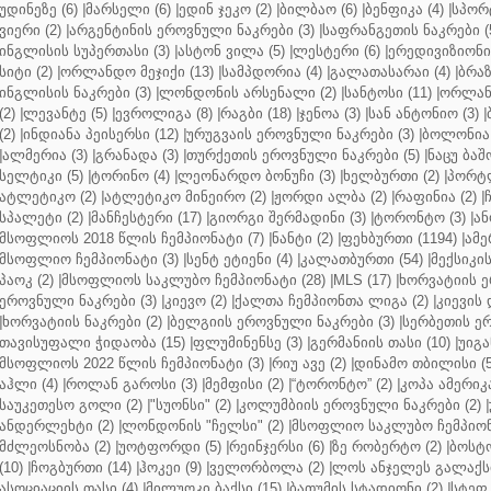
უდინეზე (6)
|
მარსელი (6)
|
ედინ ჯეკო (2)
|
ბილბაო (6)
|
ბენფიკა (4)
|
სპორტ
ვიერი (2)
|
არგენტინის ეროვნული ნაკრები (3)
|
საფრანგეთის ნაკრები (
ინგლისის სუპერთასი (3)
|
ასტონ ვილა (5)
|
ლესტერი (6)
|
ერედივიზიონი 
სიტი (2)
|
ორლანდო მეჯიქი (13)
|
სამპდორია (4)
|
გალათასარაი (4)
|
ბრაზ
ინგლისის ნაკრები (3)
|
ლონდონის არსენალი (2)
|
სანტოსი (11)
|
ორლანდ
(2)
|
ლევანტე (5)
|
ევროლიგა (8)
|
რაგბი (18)
|
ჯენოა (3)
|
სან ანტონიო (3)
|
(2)
|
ინდიანა პეისერსი (12)
|
ურუგვაის ეროვნული ნაკრები (3)
|
ბოლონია 
|
ალმერია (3)
|
გრანადა (3)
|
თურქეთის ეროვნული ნაკრები (5)
|
ნაცუ ბაშო
სელტიკი (5)
|
ტორინო (4)
|
ლეონარდო ბონუჩი (3)
|
ხელბურთი (2)
|
პორტლ
ატლეტიკო (2)
|
ატლეტიკო მინეირო (2)
|
ჟორდი ალბა (2)
|
რაფინია (2)
|
სპალეტი (2)
|
მანჩესტერი (17)
|
გიორგი შერმადინი (3)
|
ტორონტო (3)
|
ან
მსოფლიოს 2018 წლის ჩემპიონატი (7)
|
ნანტი (2)
|
ფეხბურთი (1194)
|
ამე
მსოფლიო ჩემპიონატი (3)
|
სენტ ეტიენი (4)
|
კალათბურთი (54)
|
მექსიკის
პაოკ (2)
|
მსოფლიოს საკლუბო ჩემპიონატი (28)
|
MLS (17)
|
ხორვატიის ე
ეროვნული ნაკრები (3)
|
კიევო (2)
|
ქალთა ჩემპიონთა ლიგა (2)
|
კიევის 
|
ხორვატიის ნაკრები (2)
|
ბელგიის ეროვნული ნაკრები (3)
|
სერბეთის ერ
თავისუფალი ჭიდაობა (15)
|
ფლუმინენსე (3)
|
გერმანიის თასი (10)
|
უიგა
მსოფლიოს 2022 წლის ჩემპიონატი (3)
|
რიუ ავე (2)
|
დინამო თბილისი (5
აჰლი (4)
|
როლან გაროსი (3)
|
მემფისი (2)
|
“ტორონტო” (2)
|
კოპა ამერიკა
საუკეთესო გოლი (2)
|
"სუონსი" (2)
|
კოლუმბიის ეროვნული ნაკრები (2)
|
ანდერლეხტი (2)
|
ლონდონის "ჩელსი" (2)
|
მსოფლიო საკლუბო ჩემპიონა
მძლეოსნობა (2)
|
უოტფორდი (5)
|
რეინჯერსი (6)
|
ზე რობერტო (2)
|
ბოსტო
(10)
|
ჩოგბურთი (14)
|
ჰოკეი (9)
|
ველორბოლა (2)
|
ლოს ანჯელეს გალაქსი
ასოციაციის თასი (4)
|
მილუოკი ბაქსი (15)
|
ბათუმის სტადიონი (2)
|
სტეფ 