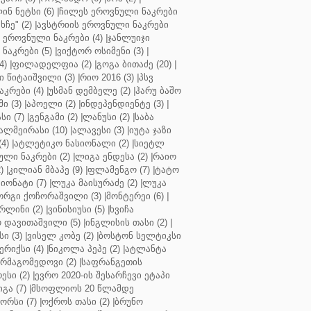
ინ ნეტსი (6)
|
ჩილეს ეროვნული ნაკრები
ჩე" (2)
|
ავსტრიის ეროვნული ნაკრები
 ეროვნული ნაკრები (4)
|
ჯანლუიჯი
ნაკრები (5)
|
ვიქტორ ოსიმენი (3)
|
4)
|
ფილადელფია (2)
|
გოგა ბითაძე (20)
|
 წიტაიშვილი (3)
|
რიო 2016 (3)
|
პსვ
კრები (4)
|
უსმან დემბელე (2)
|
ჰარუ ბაშო
ი (3)
|
აპოელი (2)
|
ინდეპენდიენტე (3)
|
ი (7)
|
გენგამი (2)
|
ლანუსი (2)
|
საბა
ალმეირასი (10)
|
ალავესი (3)
|
იუტა ჯაზი
4)
|
ატლეტიკო ნასიონალი (2)
|
სიეტლ
ული ნაკრები (2)
|
ლიგა ენდესა (2)
|
რაიო
)
|
კილიან მბაპე (9)
|
ფლამენგო (7)
|
ტატო
იონატი (7)
|
ლუკა მაისურაძე (2)
|
ლუკა
ორგი ქოჩორაშვილი (3)
|
მონტერეი (6)
|
რლინი (2)
|
ვინისიუსი (5)
|
ხვიჩა
 დავითაშვილი (5)
|
ინგლისის თასი (2)
|
ი (3)
|
ვისელ კობე (2)
|
ბოსტონ სელტიკსი
რიქსი (4)
|
ნიკოლა პეპე (2)
|
ატლანტა
ურმაგომედოვი (2)
|
საფრანგეთის
ესი (2)
|
ევრო 2020-ის შესარჩევი ეტაპი
გა (7)
|
მსოფლიოს 20 წლამდე
რსი (7)
|
ოქროს თასი (2)
|
ბრუნო