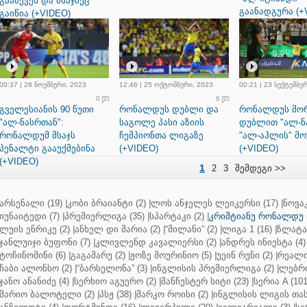
გააძევეს და მსაჯზეც
გაანადგურა (+
გაიწია (+VIDEO)
00:37 | 28 ნოემბერი, 2023
12:46 | 25 ოქტომბერი, 2023
00:21 | 23 სექტემბე
0
6
გველესიანის 90 წუთი
რონალდუს დუბლი და
რონალდუს მო
"ალ-ნასრთან":
საგოლე პასი აზიის
დუბლით "ალ-ნ
რონალდუმ მსაჯს
ჩემპიონთა ლიგაზე
"ალ-აჰლის" მ
პენალტი გააუქმებინა
(+VIDEO)
(+VIDEO)
(+VIDEO)
1
2
3
შემდეგი >>
არსენალი (19)
|
კობი ბრაიანტი (2)
|
ლოს ანჯელეს ლეიკერსი (17)
|
ნოვაკ
იუნაიტედი (7)
|
პრემიერლიგა (35)
|
სპარტაკი (2)
|
კრიშტიანუ რონალდუ (
ლუის ენრიკე (2)
|
ანხელ დი მარია (2)
|
“მილანი” (2)
|
ლიგა 1 (16)
|
ზლატან
ჯანლუიჯი ბუფონი (7)
|
კლივლენდ კავალიერსი (2)
|
ანდრეს ინიესტა (4)
ტოჩინოშინი (6)
|
გაგამარუ (2)
|
ჟოზე მოურინიო (5)
|
უეინ რუნი (2)
|
რეალი 
ჩაბი ალონსო (2)
|
“ბარსელონა” (3)
|
ინგლისის პრემიერლიგა (2)
|
ლებრო
ჯანო ანანიძე (4)
|
სერხიო აგუერო (2)
|
მანჩესტერ სიტი (23)
|
სერია A (101
მარიო ბალოტელი (2)
|
პსჟ (38)
|
მარკო როისი (2)
|
ინგლისის ლიგის თასი