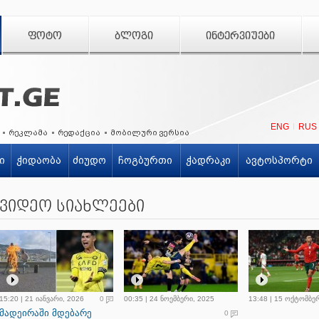
ᲤᲝᲢᲝ
ᲑᲚᲝᲒᲘ
ᲘᲜᲢᲔᲠᲕᲘᲣᲔᲑᲘ
ENG
RUS
რეკლამა
რედაქცია
მობილური ვერსია
ი
ჭიდაობა
ძიუდო
ჩოგბურთი
ჭადრაკი
ავტოსპორტი
ვიდეო სიახლეები
15:20 | 21 იანვარი, 2026
0
00:35 | 24 ნოემბერი, 2025
13:48 | 15 ოქტომბე
მადეირაში მდებარე
0