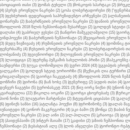
ასოციაციის თასი (3)
|
ტომას ტუხელი (3)
|
მოსკოვის სპარტაკი (2)
|
ბრუკლ
(4)
|
პერუს ეროვნული ნაკრები (2)
|
კოპა ლიბერტადორესი (9)
|
"ფენერბახ
(3)
|
ფეხბურთის ფედერაციის საპრეზიდენტო არჩევნები (2)
|
ალბანეთის
დონარუმა (2)
|
საბერძნეთის ეროვნული ნაკრები (2)
|
დანიის ეროვნული 
მსოფლიოს 2018 წლის ჩემპიონატის შესარჩევი (2)
|
გოლდენ სტეიტი (1
დალასი (4)
|
გაბრიელ ჟესუსი (2)
|
სანდრო მამუკელაშვილი (15)
|
გიორგი
ეინდჰოვენი (4)
|
საბერძნეთის ჩემპიონატი (2)
|
შვეიცარიის ეროვნული ნა
(3)
|
ბუდუ ზივზივაძე (4)
|
რუმინეთის ეროვნული ნაკრები (4)
|
დომინიკ ტიმ
ფენერბაჰჩე (4)
|
ჩეხეთის ეროვნული ნაკრები (2)
|
ლიბერტადორესის თას
ლობჟანიძე (3)
|
ფეიენოორდი (3)
|
სლოვენიის ეროვნული ნაკრები (3)
|
პ
(3)
|
ლაიფციგი (2)
|
ფერენც პუშკაშის სახელობის პრიზი (2)
|
შაპეკოენსე (
საუნდერსი (3)
|
ლუკა ლოჩოშვილი (6)
|
ევრო 2024 (43)
|
ეგვიპტის ეროვნ
ვალეკანო (3)
|
გოლდენ სტეიტ უორიორზი (5)
|
მექსიკის ღია ტურნირი (2
გრიგალაშვილი (5)
|
გიორგი ჩაკვეტაძე (4)
|
მსოფლიოს 2026 წლის ჩემპ
დონჩიჩი (9)
|
ჟირონა (6)
|
სან ხოსე (3)
|
ტენერიფე (2)
|
აუდის თასი (4)
|
გი
დენვერ ნაგეტსი (5)
|
ევრობასკეტ 2021 (3)
|
ნიუ იორკ ნიქსი (6)
|
უნიონ ბე
კვარაცხელია (22)
|
ნიკოლა იოკიჩი (2)
|
გიორგი ცხოვრებაძე (3)
|
ზურიკო
ჰიონ ჩონი (2)
|
ლაუტარო მარტინესი (2)
|
სტეფანოს ციციპასი (3)
|
გალაქს
(6)
|
ფინიქს სანსი (16)
|
ატლანტა ჰოუქსი (8)
|
ფროზინონე (3)
|
დალას მავე
იუნაიტედი (4)
|
კონორ მაკგრეგორი (4)
|
აკი ბაშო (3)
|
მონცა (2)
|
ხაბიბ ნ
ეროვნული ნაკრები (2)
|
ალ აინი (2)
|
ალ-ჰილალი (5)
|
კრაიოვა (3)
|
ტიგრ
(3)
|
ჰაიდენჰაიმი (3)
|
ინტერ მაიამი (17)
|
კადისი (2)
|
აზიის ჩემპიონთა ლი
ჩემპიონატი (2)
|
სებასტიან ალე (3)
|
ლოს ანჯელესი (2)
|
ტორონტო რეპტო