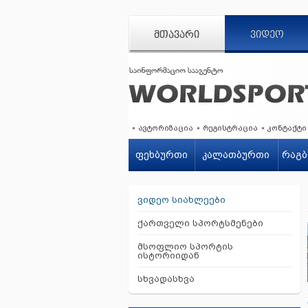
ᲛᲗᲐᲕᲐᲠᲘ
ᲕᲘᲓᲔᲝ
ავტორიზაცია
რეგისტრაცია
კონტაქტი
ფეხბურთი
კალათბურთი
რაგბ
ვიდეო სიახლეები
ქართველი სპორტსმენები
მსოფლიო სპორტის
ისტორიიდან
სხვადასხვა