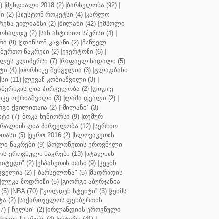
)
|
მუნდიალი 2018 (2)
|
ბარსელონა (92)
|
 (2)
|
ჰიუსტონ როკეტსი (4)
|
კარლო
რენა უილიამსი (2)
|
მილანი (42)
|
ემპოლი
ონალდუ (2)
|
სან ანტონიო სპურსი (4)
|
ი (9)
|
ედინსონ კავანი (2)
|
მანუელ
ბურთო ნაკრები (2)
|
ევერტონი (6)
|
ლეს კლიპერსი (7)
|
რაფაელ ნადალი (5)
ი (4)
|
თორნიკე შენგელია (3)
|
გლადბახი
სი (11)
|
ლევან კობიაშვილი (3)
|
ამერიკის ღია პირველობა (2)
|
დიდიე
კე ოქრიაშვილი (3)
|
ლაშა დვალი (2)
|
გი ქვილითაია (2)
|
"მილანი" (3)
ტი (7)
|
ბოკა ხუნიორსი (9)
|
თემურ
რალიის ღია პირველობა (12)
|
სერხიო
თასი (5)
|
ევრო 2016 (2)
|
სლოვაკეთის
ი ნაკრები (9)
|
პოლონეთის ეროვნული
ს ეროვნული ნაკრები (13)
|
იტალიის
აიტედი" (2)
|
ესპანეთის თასი (9)
|
კევინ
ველია (2)
|
"ბარსელონა" (5)
|
მადრიდის
|
ლუკა მოდრიჩი (5)
|
გიორგი აბურჯანია
(5)
|
NBA (70)
|
“გოლდენ სტეიტი” (3)
|
ჯეიმს
ა (2)
|
საქართველოს ფეხბურთის
7)
|
"ჩელსი" (2)
|
ირლანდიის ეროვნული
ული ნაკრები (4)
|
ინტერი (41)
|