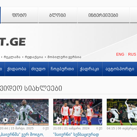
ᲤᲝᲢᲝ
ᲑᲚᲝᲒᲘ
ᲘᲜᲢᲔᲠᲕᲘᲣᲔᲑᲘ
ENG
RUS
რეკლამა
რედაქცია
მობილური ვერსია
ი
ჭიდაობა
ძიუდო
ჩოგბურთი
ჭადრაკი
ავტოსპორტი
ვიდეო სიახლეები
20:44 | 15 მარტი, 2025
0
21:03 | 21 იანვარი, 2024
6
04:15 | 06 თებერვა
„ბაიერნმა“ ვერ მოიგო,
"ბაიერნი" სენსაციურად