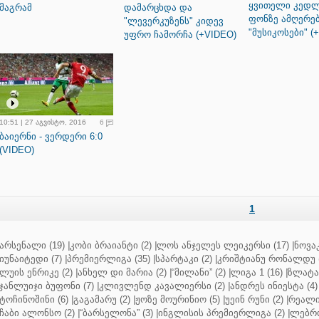
ყვითელი კედ
მაგრამ
დამარცხდა და
ფონზე ამღერე
"ლევერკუზენს" კიდევ
"მუსიკოსები" (
უფრო ჩამორჩა (+VIDEO)
10:51 | 27 აგვისტო, 2016
6
ბაიერნი - ვერდერი 6:0
(VIDEO)
1
არსენალი (19)
|
კობი ბრაიანტი (2)
|
ლოს ანჯელეს ლეიკერსი (17)
|
ნოვაკ
იუნაიტედი (7)
|
პრემიერლიგა (35)
|
სპარტაკი (2)
|
კრიშტიანუ რონალდუ (
ლუის ენრიკე (2)
|
ანხელ დი მარია (2)
|
“მილანი” (2)
|
ლიგა 1 (16)
|
ზლატან
ჯანლუიჯი ბუფონი (7)
|
კლივლენდ კავალიერსი (2)
|
ანდრეს ინიესტა (4)
ტოჩინოშინი (6)
|
გაგამარუ (2)
|
ჟოზე მოურინიო (5)
|
უეინ რუნი (2)
|
რეალი 
ჩაბი ალონსო (2)
|
“ბარსელონა” (3)
|
ინგლისის პრემიერლიგა (2)
|
ლებრო