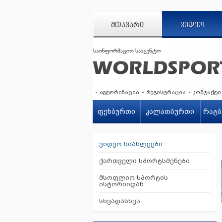
ᲛᲗᲐᲕᲐᲠᲘ
ᲕᲘᲓᲔᲝ
ავტორიზაცია
რეგისტრაცია
კონტაქტი
ფეხბურთი
კალათბურთი
რაგბ
ვიდეო სიახლეები
ქართველი სპორტსმენები
მსოფლიო სპორტის
ისტორიიდან
სხვადასხვა