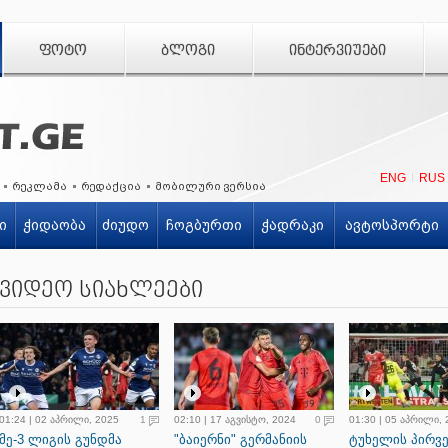
ᲤᲝᲢᲝ
ᲑᲚᲝᲒᲘ
ᲘᲜᲢᲔᲠᲕᲘᲣᲔᲑᲘ
ENG
RUS
რეკლამა
რედაქცია
მობილური ვერსია
ი
ჭიდაობა
ძიუდო
ჩოგბურთი
ჭადრაკი
ავტოსპორტი
ვიდეო სიახლეები
01:24 | 02 აპრილი, 2025
1
02:10 | 17 აგვისტო, 2024
0
01:30 | 05 აპრილი,
მე-3 ლიგის გუნდმა
"ბაიერნი" გერმანიის
ტუხელის პირვ