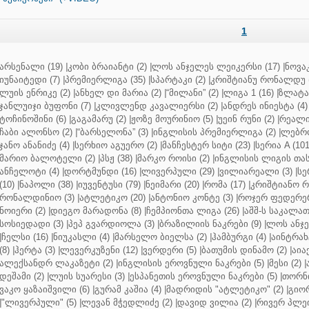
1
არსენალი (19)
|
კობი ბრაიანტი (2)
|
ლოს ანჯელეს ლეიკერსი (17)
|
ნოვაკ
იუნაიტედი (7)
|
პრემიერლიგა (35)
|
სპარტაკი (2)
|
კრიშტიანუ რონალდუ (
ლუის ენრიკე (2)
|
ანხელ დი მარია (2)
|
“მილანი” (2)
|
ლიგა 1 (16)
|
ზლატან
ჯანლუიჯი ბუფონი (7)
|
კლივლენდ კავალიერსი (2)
|
ანდრეს ინიესტა (4)
ტოჩინოშინი (6)
|
გაგამარუ (2)
|
ჟოზე მოურინიო (5)
|
უეინ რუნი (2)
|
რეალი 
ჩაბი ალონსო (2)
|
“ბარსელონა” (3)
|
ინგლისის პრემიერლიგა (2)
|
ლებრო
ჯანო ანანიძე (4)
|
სერხიო აგუერო (2)
|
მანჩესტერ სიტი (23)
|
სერია A (101
მარიო ბალოტელი (2)
|
პსჟ (38)
|
მარკო როისი (2)
|
ინგლისის ლიგის თასი
ანჩელოტი (4)
|
დორტმუნდი (16)
|
ლივერპული (29)
|
ვილიარეალი (3)
|
სე
(10)
|
ნაპოლი (38)
|
იუვენტუსი (79)
|
ნეიმარი (20)
|
რომა (17)
|
კრიშტიანო რ
რონალდინიო (3)
|
ატლეტიკო (20)
|
ანტონიო კონტე (3)
|
როჯერ ფედერერ
ნოიერი (2)
|
დიეგო მარადონა (8)
|
ჩემპიონთა ლიგა (26)
|
აშშ-ს საკალათ
სოსიედადი (3)
|
პეპ გვარდიოლა (3)
|
ბრაზილიის ნაკრები (9)
|
ლოს ანჯე
|
ჩელსი (16)
|
ნიუკასლი (4)
|
მარსელო ბიელსა (2)
|
ჰამბურგი (4)
|
აინტრახტ
(8)
|
ჰერტა (3)
|
ლევერკუზენი (12)
|
ვერდერი (5)
|
ბათუმის დინამო (2)
|
აიაქ
ალექსანდრ ლაკაზეტი (2)
|
ინგლისის ეროვნული ნაკრები (5)
|
მესი (2)
|
დეშამი (2)
|
ლუის სუარესი (3)
|
ესპანეთის ეროვნული ნაკრები (5)
|
თორნი
ვაკო ყაზაიშვილი (6)
|
გურამ კაშია (4)
|
მადრიდის "ატლეტიკო" (2)
|
გიორ
|
"ლივერპული" (5)
|
ლევან მჭედლიძე (2)
|
დავიდ ვილია (2)
|
რივერ პლეი