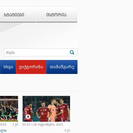
ᲡᲢᲐᲢᲘᲔᲑᲘ
ᲘᲡᲢᲝᲠᲘᲐ
სხვა
ვიქტორინა
თამაშგარე
 2023
2
01:07 | 28 ოქტომბერი, 2021
ელი
0