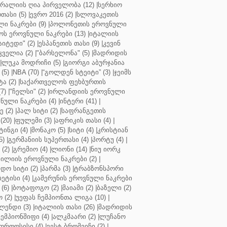
რალიის ღია პირველობა (12)
|
სერხიო
თასი (5)
|
ევრო 2016 (2)
|
სლოვაკეთის
ი ნაკრები (9)
|
პოლონეთის ეროვნული
ს ეროვნული ნაკრები (13)
|
იტალიის
აიტედი" (2)
|
ესპანეთის თასი (9)
|
კევინ
ველია (2)
|
"ბარსელონა" (5)
|
მადრიდის
|
ლუკა მოდრიჩი (5)
|
გიორგი აბურჯანია
(5)
|
NBA (70)
|
“გოლდენ სტეიტი” (3)
|
ჯეიმს
ა (2)
|
საქართველოს ფეხბურთის
7)
|
"ჩელსი" (2)
|
ირლანდიის ეროვნული
ული ნაკრები (4)
|
ინტერი (41)
|
 (2)
|
ჰალ სიტი (2)
|
საფრანგეთის
(20)
|
ფულემი (3)
|
აფრიკის თასი (4)
|
ინგი (4)
|
მონაკო (5)
|
სიტი (4)
|
კრისტიან
5)
|
გერმანიის სუპერთასი (4)
|
პორტუ (4)
|
(2)
|
გრემიო (4)
|
ლიონი (14)
|
ნიუ იორკ
ილიის ეროვნული ნაკრები (2)
|
ო სიტი (2)
|
პარმა (3)
|
ტრაბზონსპორი
ბეტისი (4)
|
კამერუნის ეროვნული ნაკრები
(6)
|
ბოტაფოგო (2)
|
მაიამი (2)
|
ბაზელი (2)
 (2)
|
უეფას ჩემპიონთა ლიგა (10)
|
ენდი (3)
|
იტალიის თასი (26)
|
მადრიდის
ჩემპიონშიფი (4)
|
ალკმაარი (2)
|
ლუჩანო
ორთოსისი (4)
|
ვესტ ბრომვიჩი (2)
|