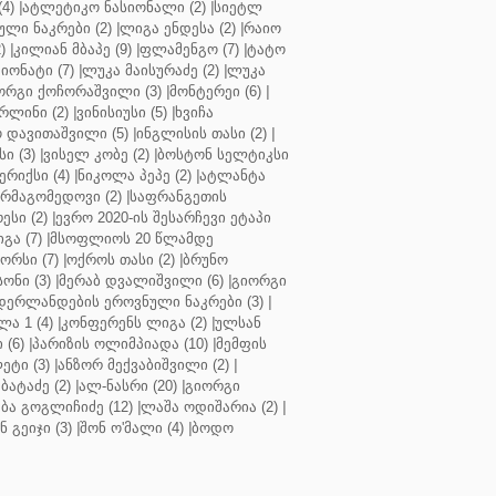
4)
|
ატლეტიკო ნასიონალი (2)
|
სიეტლ
ული ნაკრები (2)
|
ლიგა ენდესა (2)
|
რაიო
)
|
კილიან მბაპე (9)
|
ფლამენგო (7)
|
ტატო
იონატი (7)
|
ლუკა მაისურაძე (2)
|
ლუკა
ორგი ქოჩორაშვილი (3)
|
მონტერეი (6)
|
რლინი (2)
|
ვინისიუსი (5)
|
ხვიჩა
 დავითაშვილი (5)
|
ინგლისის თასი (2)
|
ი (3)
|
ვისელ კობე (2)
|
ბოსტონ სელტიკსი
რიქსი (4)
|
ნიკოლა პეპე (2)
|
ატლანტა
ურმაგომედოვი (2)
|
საფრანგეთის
ესი (2)
|
ევრო 2020-ის შესარჩევი ეტაპი
გა (7)
|
მსოფლიოს 20 წლამდე
რსი (7)
|
ოქროს თასი (2)
|
ბრუნო
სონი (3)
|
მერაბ დვალიშვილი (6)
|
გიორგი
დერლანდების ეროვნული ნაკრები (3)
|
ა 1 (4)
|
კონფერენს ლიგა (2)
|
ულსან
 (6)
|
პარიზის ოლიმპიადა (10)
|
მემფის
ეტი (3)
|
ანზორ მექვაბიშვილი (2)
|
ბატაძე (2)
|
ალ-ნასრი (20)
|
გიორგი
აბა გოგლიჩიძე (12)
|
ლაშა ოდიშარია (2)
|
ნ გეიჯი (3)
|
შონ ო'მალი (4)
|
ბოდო