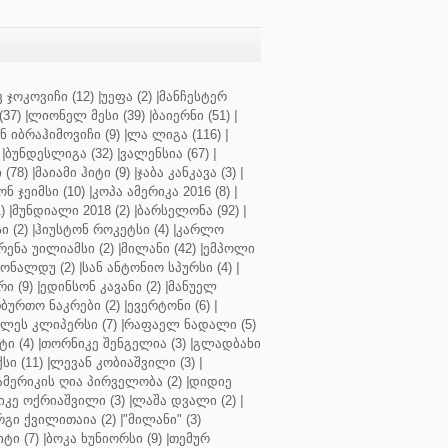
 ჯოკოვიჩი (12)
|
უეფა (2)
|
მანჩესტერ
37)
|
ლიონელ მესი (39)
|
ბაიერნი (51)
|
 იბრაჰიმოვიჩი (9)
|
ლა ლიგა (116)
|
|
ბუნდესლიგა (32)
|
ვალენსია (67)
|
(78)
|
მაიამი ჰიტი (9)
|
ჯაბა კანკავა (3)
|
ნ ჯეიმსი (10)
|
კოპა ამერიკა 2016 (8)
|
)
|
მუნდიალი 2018 (2)
|
ბარსელონა (92)
|
 (2)
|
ჰიუსტონ როკეტსი (4)
|
კარლო
რენა უილიამსი (2)
|
მილანი (42)
|
ემპოლი
ონალდუ (2)
|
სან ანტონიო სპურსი (4)
|
ი (9)
|
ედინსონ კავანი (2)
|
მანუელ
ბურთო ნაკრები (2)
|
ევერტონი (6)
|
ლეს კლიპერსი (7)
|
რაფაელ ნადალი (5)
ი (4)
|
თორნიკე შენგელია (3)
|
გლადბახი
სი (11)
|
ლევან კობიაშვილი (3)
|
ამერიკის ღია პირველობა (2)
|
დიდიე
კე ოქრიაშვილი (3)
|
ლაშა დვალი (2)
|
გი ქვილითაია (2)
|
"მილანი" (3)
ტი (7)
|
ბოკა ხუნიორსი (9)
|
თემურ