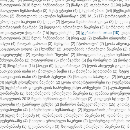
მსოფლიოს 2018 წლის ჩემპიონატი (7)
|
ნანტი (2)
|
ფეხბურთი (1194)
|
ამე
მსოფლიო ჩემპიონატი (3)
|
სენტ ეტიენი (4)
|
კალათბურთი (54)
|
მექსიკის
პაოკ (2)
|
მსოფლიოს საკლუბო ჩემპიონატი (28)
|
MLS (17)
|
ხორვატიის ე
ეროვნული ნაკრები (3)
|
კიევო (2)
|
ქალთა ჩემპიონთა ლიგა (2)
|
კიევის 
|
ხორვატიის ნაკრები (2)
|
ბელგიის ეროვნული ნაკრები (3)
|
სერბეთის ერ
თავისუფალი ჭიდაობა (15)
|
ფლუმინენსე (3)
|
გერმანიის თასი (10)
|
უიგა
მსოფლიოს 2022 წლის ჩემპიონატი (3)
|
რიუ ავე (2)
|
დინამო თბილისი (5
აჰლი (4)
|
როლან გაროსი (3)
|
მემფისი (2)
|
“ტორონტო” (2)
|
კოპა ამერიკა
საუკეთესო გოლი (2)
|
"სუონსი" (2)
|
კოლუმბიის ეროვნული ნაკრები (2)
|
ანდერლეხტი (2)
|
ლონდონის "ჩელსი" (2)
|
მსოფლიო საკლუბო ჩემპიონა
მძლეოსნობა (2)
|
უოტფორდი (5)
|
რეინჯერსი (6)
|
ზე რობერტო (2)
|
ბოსტო
(10)
|
ჩოგბურთი (14)
|
ჰოკეი (9)
|
ველორბოლა (2)
|
ლოს ანჯელეს გალაქსი
ასოციაციის თასი (4)
|
მილუოკი ბაქსი (15)
|
ბათუმის სტადიონი (2)
|
სტეფ 
ასოციაციის თასი (3)
|
ტომას ტუხელი (3)
|
მოსკოვის სპარტაკი (2)
|
ბრუკლ
(4)
|
პერუს ეროვნული ნაკრები (2)
|
კოპა ლიბერტადორესი (9)
|
"ფენერბახ
(3)
|
ფეხბურთის ფედერაციის საპრეზიდენტო არჩევნები (2)
|
ალბანეთის
დონარუმა (2)
|
საბერძნეთის ეროვნული ნაკრები (2)
|
დანიის ეროვნული 
მსოფლიოს 2018 წლის ჩემპიონატის შესარჩევი (2)
|
გოლდენ სტეიტი (1
დალასი (4)
|
გაბრიელ ჟესუსი (2)
|
სანდრო მამუკელაშვილი (15)
|
გიორგი
ეინდჰოვენი (4)
|
საბერძნეთის ჩემპიონატი (2)
|
შვეიცარიის ეროვნული ნა
(3)
|
ბუდუ ზივზივაძე (4)
|
რუმინეთის ეროვნული ნაკრები (4)
|
დომინიკ ტიმ
ფენერბაჰჩე (4)
|
ჩეხეთის ეროვნული ნაკრები (2)
|
ლიბერტადორესის თას
ლობჟანიძე (3)
|
ფეიენოორდი (3)
|
სლოვენიის ეროვნული ნაკრები (3)
|
პ