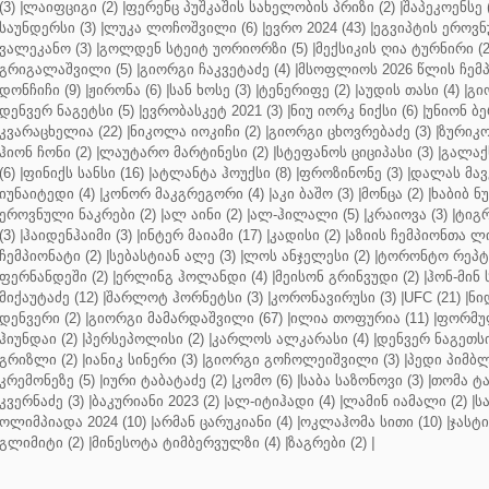
(3)
|
ლაიფციგი (2)
|
ფერენც პუშკაშის სახელობის პრიზი (2)
|
შაპეკოენსე (
საუნდერსი (3)
|
ლუკა ლოჩოშვილი (6)
|
ევრო 2024 (43)
|
ეგვიპტის ეროვნ
ვალეკანო (3)
|
გოლდენ სტეიტ უორიორზი (5)
|
მექსიკის ღია ტურნირი (2
გრიგალაშვილი (5)
|
გიორგი ჩაკვეტაძე (4)
|
მსოფლიოს 2026 წლის ჩემპ
დონჩიჩი (9)
|
ჟირონა (6)
|
სან ხოსე (3)
|
ტენერიფე (2)
|
აუდის თასი (4)
|
გი
დენვერ ნაგეტსი (5)
|
ევრობასკეტ 2021 (3)
|
ნიუ იორკ ნიქსი (6)
|
უნიონ ბე
კვარაცხელია (22)
|
ნიკოლა იოკიჩი (2)
|
გიორგი ცხოვრებაძე (3)
|
ზურიკო
ჰიონ ჩონი (2)
|
ლაუტარო მარტინესი (2)
|
სტეფანოს ციციპასი (3)
|
გალაქს
(6)
|
ფინიქს სანსი (16)
|
ატლანტა ჰოუქსი (8)
|
ფროზინონე (3)
|
დალას მავე
იუნაიტედი (4)
|
კონორ მაკგრეგორი (4)
|
აკი ბაშო (3)
|
მონცა (2)
|
ხაბიბ ნ
ეროვნული ნაკრები (2)
|
ალ აინი (2)
|
ალ-ჰილალი (5)
|
კრაიოვა (3)
|
ტიგრ
(3)
|
ჰაიდენჰაიმი (3)
|
ინტერ მაიამი (17)
|
კადისი (2)
|
აზიის ჩემპიონთა ლი
ჩემპიონატი (2)
|
სებასტიან ალე (3)
|
ლოს ანჯელესი (2)
|
ტორონტო რეპტო
ფერნანდეში (2)
|
ერლინგ ჰოლანდი (4)
|
მეისონ გრინვუდი (2)
|
ჰონ-მინ 
მიქაუტაძე (12)
|
შარლოტ ჰორნეტსი (3)
|
კორონავირუსი (3)
|
UFC (21)
|
ნი
დენვერი (2)
|
გიორგი მამარდაშვილი (67)
|
ილია თოფურია (11)
|
ფორმულ
ჰიუნდაი (2)
|
პერსეპოლისი (2)
|
კარლოს ალკარასი (4)
|
დენვერ ნაგეთსი
გრიზლი (2)
|
იანიკ სინერი (3)
|
გიორგი გოჩოლეიშვილი (3)
|
პედი პიმბლ
კრემონეზე (5)
|
იური ტაბატაძე (2)
|
კომო (6)
|
საბა საზონოვი (3)
|
თომა ტა
კვერნაძე (3)
|
ბაკურიანი 2023 (2)
|
ალ-იტიჰადი (4)
|
ლამინ იამალი (2)
|
ს
ოლიმპიადა 2024 (10)
|
არმან ცარუკიანი (4)
|
ოკლაჰომა სითი (10)
|
ჯასტი
გლიმიტი (2)
|
მინესოტა ტიმბერვულზი (4)
|
ზაგრები (2)
|