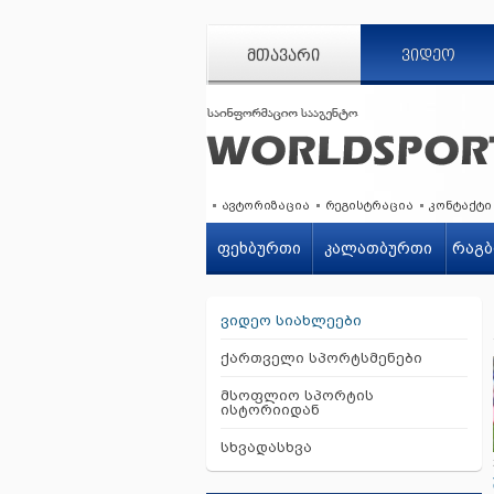
ᲛᲗᲐᲕᲐᲠᲘ
ᲕᲘᲓᲔᲝ
ავტორიზაცია
რეგისტრაცია
კონტაქტი
ფეხბურთი
კალათბურთი
რაგბ
ვიდეო სიახლეები
ქართველი სპორტსმენები
მსოფლიო სპორტის
ისტორიიდან
სხვადასხვა