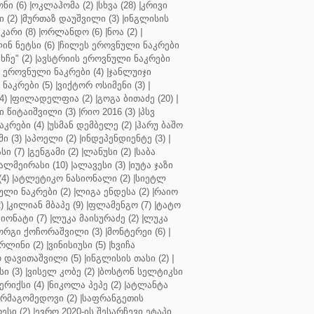
ნი (6)
|
ოკლაჰომა (2)
|
სხვა (28)
|
კრივი
 (2)
|
მურთაზ დაუშვილი (3)
|
ინგლისის
კარი (8)
|
ორლანდო (6)
|
ნოა (2)
|
ინ ნეტსი (6)
|
ჩილეს ეროვნული ნაკრები
ჩე" (2)
|
ავსტრიის ეროვნული ნაკრები
 ეროვნული ნაკრები (4)
|
ჯანლუიჯი
ნაკრები (5)
|
ვიქტორ ოსიმენი (3)
|
4)
|
ფილადელფია (2)
|
გოგა ბითაძე (20)
|
 წიტაიშვილი (3)
|
რიო 2016 (3)
|
პსვ
კრები (4)
|
უსმან დემბელე (2)
|
ჰარუ ბაშო
ი (3)
|
აპოელი (2)
|
ინდეპენდიენტე (3)
|
ი (7)
|
გენგამი (2)
|
ლანუსი (2)
|
საბა
ალმეირასი (10)
|
ალავესი (3)
|
იუტა ჯაზი
4)
|
ატლეტიკო ნასიონალი (2)
|
სიეტლ
ული ნაკრები (2)
|
ლიგა ენდესა (2)
|
რაიო
)
|
კილიან მბაპე (9)
|
ფლამენგო (7)
|
ტატო
იონატი (7)
|
ლუკა მაისურაძე (2)
|
ლუკა
ორგი ქოჩორაშვილი (3)
|
მონტერეი (6)
|
რლინი (2)
|
ვინისიუსი (5)
|
ხვიჩა
 დავითაშვილი (5)
|
ინგლისის თასი (2)
|
ი (3)
|
ვისელ კობე (2)
|
ბოსტონ სელტიკსი
რიქსი (4)
|
ნიკოლა პეპე (2)
|
ატლანტა
ურმაგომედოვი (2)
|
საფრანგეთის
ესი (2)
|
ევრო 2020-ის შესარჩევი ეტაპი