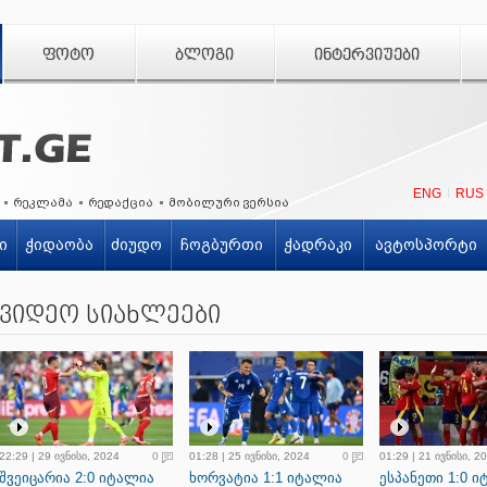
ᲤᲝᲢᲝ
ᲑᲚᲝᲒᲘ
ᲘᲜᲢᲔᲠᲕᲘᲣᲔᲑᲘ
ENG
RUS
რეკლამა
რედაქცია
მობილური ვერსია
ი
ჭიდაობა
ძიუდო
ჩოგბურთი
ჭადრაკი
ავტოსპორტი
ვიდეო სიახლეები
22:29 | 29 ივნისი, 2024
0
01:28 | 25 ივნისი, 2024
0
01:29 | 21 ივნისი, 2
შვეიცარია 2:0 იტალია
ხორვატია 1:1 იტალია
ესპანეთი 1:0 