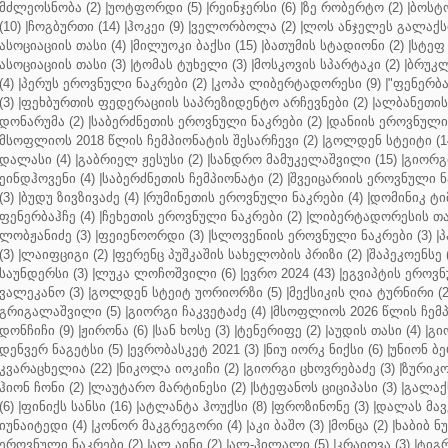
მძლეოსნობა (2)
|
უოტფორდი (5)
|
რეინჯერსი (6)
|
ზე რობერტო (2)
|
ბოსტო
(10)
|
ჩოგბურთი (14)
|
ჰოკეი (9)
|
ველორბოლა (2)
|
ლოს ანჯელეს გალაქსი
ასოციაციის თასი (4)
|
მილუოკი ბაქსი (15)
|
ბათუმის სტადიონი (2)
|
სტეფ 
ასოციაციის თასი (3)
|
ტომას ტუხელი (3)
|
მოსკოვის სპარტაკი (2)
|
ბრუკლ
(4)
|
პერუს ეროვნული ნაკრები (2)
|
კოპა ლიბერტადორესი (9)
|
"ფენერბახ
(3)
|
ფეხბურთის ფედერაციის საპრეზიდენტო არჩევნები (2)
|
ალბანეთის
დონარუმა (2)
|
საბერძნეთის ეროვნული ნაკრები (2)
|
დანიის ეროვნული 
მსოფლიოს 2018 წლის ჩემპიონატის შესარჩევი (2)
|
გოლდენ სტეიტი (1
დალასი (4)
|
გაბრიელ ჟესუსი (2)
|
სანდრო მამუკელაშვილი (15)
|
გიორგი
ეინდჰოვენი (4)
|
საბერძნეთის ჩემპიონატი (2)
|
შვეიცარიის ეროვნული ნა
(3)
|
ბუდუ ზივზივაძე (4)
|
რუმინეთის ეროვნული ნაკრები (4)
|
დომინიკ ტიმ
ფენერბაჰჩე (4)
|
ჩეხეთის ეროვნული ნაკრები (2)
|
ლიბერტადორესის თას
ლობჟანიძე (3)
|
ფეიენოორდი (3)
|
სლოვენიის ეროვნული ნაკრები (3)
|
პ
(3)
|
ლაიფციგი (2)
|
ფერენც პუშკაშის სახელობის პრიზი (2)
|
შაპეკოენსე (
საუნდერსი (3)
|
ლუკა ლოჩოშვილი (6)
|
ევრო 2024 (43)
|
ეგვიპტის ეროვნ
ვალეკანო (3)
|
გოლდენ სტეიტ უორიორზი (5)
|
მექსიკის ღია ტურნირი (2
გრიგალაშვილი (5)
|
გიორგი ჩაკვეტაძე (4)
|
მსოფლიოს 2026 წლის ჩემპ
დონჩიჩი (9)
|
ჟირონა (6)
|
სან ხოსე (3)
|
ტენერიფე (2)
|
აუდის თასი (4)
|
გი
დენვერ ნაგეტსი (5)
|
ევრობასკეტ 2021 (3)
|
ნიუ იორკ ნიქსი (6)
|
უნიონ ბე
კვარაცხელია (22)
|
ნიკოლა იოკიჩი (2)
|
გიორგი ცხოვრებაძე (3)
|
ზურიკო
ჰიონ ჩონი (2)
|
ლაუტარო მარტინესი (2)
|
სტეფანოს ციციპასი (3)
|
გალაქს
(6)
|
ფინიქს სანსი (16)
|
ატლანტა ჰოუქსი (8)
|
ფროზინონე (3)
|
დალას მავე
იუნაიტედი (4)
|
კონორ მაკგრეგორი (4)
|
აკი ბაშო (3)
|
მონცა (2)
|
ხაბიბ ნ
ეროვნული ნაკრები (2)
|
ალ აინი (2)
|
ალ-ჰილალი (5)
|
კრაიოვა (3)
|
ტიგრ