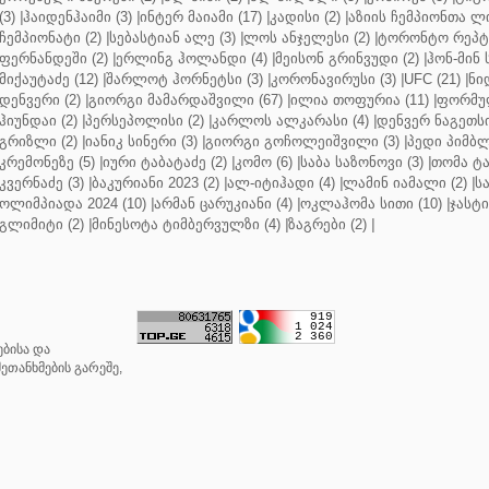
(3)
|
ჰაიდენჰაიმი (3)
|
ინტერ მაიამი (17)
|
კადისი (2)
|
აზიის ჩემპიონთა ლი
ჩემპიონატი (2)
|
სებასტიან ალე (3)
|
ლოს ანჯელესი (2)
|
ტორონტო რეპტო
ფერნანდეში (2)
|
ერლინგ ჰოლანდი (4)
|
მეისონ გრინვუდი (2)
|
ჰონ-მინ 
მიქაუტაძე (12)
|
შარლოტ ჰორნეტსი (3)
|
კორონავირუსი (3)
|
UFC (21)
|
ნი
დენვერი (2)
|
გიორგი მამარდაშვილი (67)
|
ილია თოფურია (11)
|
ფორმულ
ჰიუნდაი (2)
|
პერსეპოლისი (2)
|
კარლოს ალკარასი (4)
|
დენვერ ნაგეთსი
გრიზლი (2)
|
იანიკ სინერი (3)
|
გიორგი გოჩოლეიშვილი (3)
|
პედი პიმბლ
კრემონეზე (5)
|
იური ტაბატაძე (2)
|
კომო (6)
|
საბა საზონოვი (3)
|
თომა ტა
კვერნაძე (3)
|
ბაკურიანი 2023 (2)
|
ალ-იტიჰადი (4)
|
ლამინ იამალი (2)
|
ს
ოლიმპიადა 2024 (10)
|
არმან ცარუკიანი (4)
|
ოკლაჰომა სითი (10)
|
ჯასტი
გლიმიტი (2)
|
მინესოტა ტიმბერვულზი (4)
|
ზაგრები (2)
|
ბისა და
ეთანხმების გარეშე,