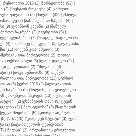
)
|
მუნდიალი 2018 (2)
|
ბარსელონა (92)
|
 (2)
|
ჰიუსტონ როკეტსი (4)
|
კარლო
რენა უილიამსი (2)
|
მილანი (42)
|
ემპოლი
ონალდუ (2)
|
სან ანტონიო სპურსი (4)
|
ი (9)
|
ედინსონ კავანი (2)
|
მანუელ
ბურთო ნაკრები (2)
|
ევერტონი (6)
|
ლეს კლიპერსი (7)
|
რაფაელ ნადალი (5)
ი (4)
|
თორნიკე შენგელია (3)
|
გლადბახი
სი (11)
|
ლევან კობიაშვილი (3)
|
ამერიკის ღია პირველობა (2)
|
დიდიე
კე ოქრიაშვილი (3)
|
ლაშა დვალი (2)
|
გი ქვილითაია (2)
|
"მილანი" (3)
ტი (7)
|
ბოკა ხუნიორსი (9)
|
თემურ
რალიის ღია პირველობა (12)
|
სერხიო
თასი (5)
|
ევრო 2016 (2)
|
სლოვაკეთის
ი ნაკრები (9)
|
პოლონეთის ეროვნული
ს ეროვნული ნაკრები (13)
|
იტალიის
აიტედი" (2)
|
ესპანეთის თასი (9)
|
კევინ
ველია (2)
|
"ბარსელონა" (5)
|
მადრიდის
|
ლუკა მოდრიჩი (5)
|
გიორგი აბურჯანია
(5)
|
NBA (70)
|
“გოლდენ სტეიტი” (3)
|
ჯეიმს
ა (2)
|
საქართველოს ფეხბურთის
7)
|
"ჩელსი" (2)
|
ირლანდიის ეროვნული
ული ნაკრები (4)
|
ინტერი (41)
|