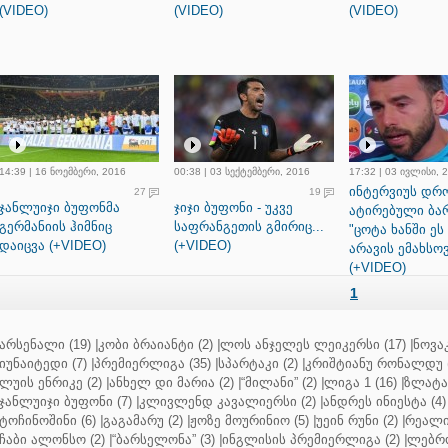
(VIDEO)
(VIDEO)
(VIDEO)
14:39 | 16 ნოემბერი, 2016
00:38 | 03 სექტემბერი, 2016
17:32 | 03 ივლისი, 
ინტერვიუს დრ
27
19
ჯანლუიჯი ბუფონმა
ჯიჯი ბუფონი - უკვე
ატირებული ბა
გერმანიის ჰიმნიც
საფრანგეთის გმირიც...
"ცოტა ხანში ეს
დაიცვა (+VIDEO)
(+VIDEO)
არავის ემახსო
(+VIDEO)
1
არსენალი (19)
|
კობი ბრაიანტი (2)
|
ლოს ანჯელეს ლეიკერსი (17)
|
ნოვაკ
იუნაიტედი (7)
|
პრემიერლიგა (35)
|
სპარტაკი (2)
|
კრიშტიანუ რონალდუ (
ლუის ენრიკე (2)
|
ანხელ დი მარია (2)
|
“მილანი” (2)
|
ლიგა 1 (16)
|
ზლატან
ჯანლუიჯი ბუფონი (7)
|
კლივლენდ კავალიერსი (2)
|
ანდრეს ინიესტა (4)
ტოჩინოშინი (6)
|
გაგამარუ (2)
|
ჟოზე მოურინიო (5)
|
უეინ რუნი (2)
|
რეალი 
ჩაბი ალონსო (2)
|
“ბარსელონა” (3)
|
ინგლისის პრემიერლიგა (2)
|
ლებრო