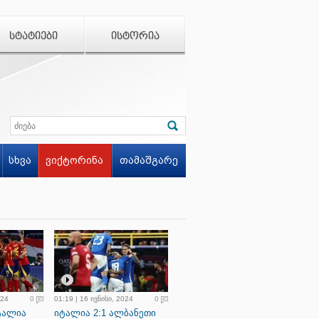
ᲡᲢᲐᲢᲘᲔᲑᲘ
ᲘᲡᲢᲝᲠᲘᲐ
სხვა
ვიქტორინა
თამაშგარე
024
0
01:19 | 16 ივნისი, 2024
0
იტალია
იტალია 2:1 ალბანეთი