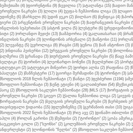
ბეშიქთაში (4)
|
ფიორენტინა (9)
|
სევილია (7)
|
ატალანტა (15)
|
სადიო მანე
ეროვნული ნაკრები (3)
|
ლილი (4)
|
უეფა-ს ჩემპიონთა ლიგა (3)
|
ლაციო 
უდინეზე (6)
|
მარსელი (6)
|
ედინ ჯეკო (2)
|
ბილბაო (6)
|
ბენფიკა (4)
|
სპორტ
ვიერი (2)
|
არგენტინის ეროვნული ნაკრები (3)
|
საფრანგეთის ნაკრები (
ინგლისის სუპერთასი (3)
|
ასტონ ვილა (5)
|
ლესტერი (6)
|
ერედივიზიონი 
სიტი (2)
|
ორლანდო მეჯიქი (13)
|
სამპდორია (4)
|
გალათასარაი (4)
|
ბრაზ
ინგლისის ნაკრები (3)
|
ლონდონის არსენალი (2)
|
სანტოსი (11)
|
ორლანდ
(2)
|
ლევანტე (5)
|
ევროლიგა (8)
|
რაგბი (18)
|
ჯენოა (3)
|
სან ანტონიო (3)
|
(2)
|
ინდიანა პეისერსი (12)
|
ურუგვაის ეროვნული ნაკრები (3)
|
ბოლონია 
|
ალმერია (3)
|
გრანადა (3)
|
თურქეთის ეროვნული ნაკრები (5)
|
ნაცუ ბაშო
სელტიკი (5)
|
ტორინო (4)
|
ლეონარდო ბონუჩი (3)
|
ხელბურთი (2)
|
პორტლ
ატლეტიკო (2)
|
ატლეტიკო მინეირო (2)
|
ჟორდი ალბა (2)
|
რაფინია (2)
|
სპალეტი (2)
|
მანჩესტერი (17)
|
გიორგი შერმადინი (3)
|
ტორონტო (3)
|
ან
მსოფლიოს 2018 წლის ჩემპიონატი (7)
|
ნანტი (2)
|
ფეხბურთი (1194)
|
ამე
მსოფლიო ჩემპიონატი (3)
|
სენტ ეტიენი (4)
|
კალათბურთი (54)
|
მექსიკის
პაოკ (2)
|
მსოფლიოს საკლუბო ჩემპიონატი (28)
|
MLS (17)
|
ხორვატიის ე
ეროვნული ნაკრები (3)
|
კიევო (2)
|
ქალთა ჩემპიონთა ლიგა (2)
|
კიევის 
|
ხორვატიის ნაკრები (2)
|
ბელგიის ეროვნული ნაკრები (3)
|
სერბეთის ერ
თავისუფალი ჭიდაობა (15)
|
ფლუმინენსე (3)
|
გერმანიის თასი (10)
|
უიგა
მსოფლიოს 2022 წლის ჩემპიონატი (3)
|
რიუ ავე (2)
|
დინამო თბილისი (5
აჰლი (4)
|
როლან გაროსი (3)
|
მემფისი (2)
|
“ტორონტო” (2)
|
კოპა ამერიკა
საუკეთესო გოლი (2)
|
"სუონსი" (2)
|
კოლუმბიის ეროვნული ნაკრები (2)
|
ანდერლეხტი (2)
|
ლონდონის "ჩელსი" (2)
|
მსოფლიო საკლუბო ჩემპიონა