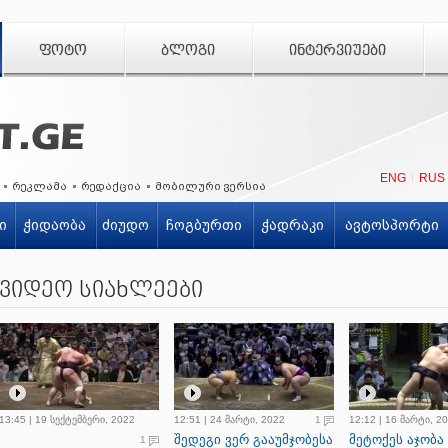
ᲤᲝᲢᲝ
ᲑᲚᲝᲒᲘ
ᲘᲜᲢᲔᲠᲕᲘᲣᲔᲑᲘ
ENG
RUS
რეკლამა
რედაქცია
მობილური ვერსია
ი
ჭიდაობა
ძიუდო
ჩოგბურთი
ჭადრაკი
ავტოსპორტი
ვიდეო სიახლეები
13:45 | 19 სექტემბერი, 2022
12:51 | 24 მარტი, 2022
1
12:12 | 16 მარტი, 2
შედეგი ვერ გააუმჯობესა
მეტოქეს აჯობა
1