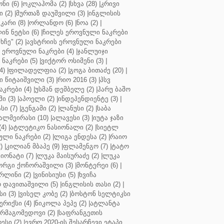
ნი (6)
|
ოკლაჰომა (2)
|
სხვა (28)
|
კრივი
 (2)
|
მურთაზ დაუშვილი (3)
|
ინგლისის
კარი (8)
|
ორლანდო (6)
|
ნოა (2)
|
ინ ნეტსი (6)
|
ჩილეს ეროვნული ნაკრები
ჩე" (2)
|
ავსტრიის ეროვნული ნაკრები
 ეროვნული ნაკრები (4)
|
ჯანლუიჯი
ნაკრები (5)
|
ვიქტორ ოსიმენი (3)
|
4)
|
ფილადელფია (2)
|
გოგა ბითაძე (20)
|
 წიტაიშვილი (3)
|
რიო 2016 (3)
|
პსვ
კრები (4)
|
უსმან დემბელე (2)
|
ჰარუ ბაშო
ი (3)
|
აპოელი (2)
|
ინდეპენდიენტე (3)
|
ი (7)
|
გენგამი (2)
|
ლანუსი (2)
|
საბა
ალმეირასი (10)
|
ალავესი (3)
|
იუტა ჯაზი
4)
|
ატლეტიკო ნასიონალი (2)
|
სიეტლ
ული ნაკრები (2)
|
ლიგა ენდესა (2)
|
რაიო
)
|
კილიან მბაპე (9)
|
ფლამენგო (7)
|
ტატო
იონატი (7)
|
ლუკა მაისურაძე (2)
|
ლუკა
ორგი ქოჩორაშვილი (3)
|
მონტერეი (6)
|
რლინი (2)
|
ვინისიუსი (5)
|
ხვიჩა
 დავითაშვილი (5)
|
ინგლისის თასი (2)
|
ი (3)
|
ვისელ კობე (2)
|
ბოსტონ სელტიკსი
რიქსი (4)
|
ნიკოლა პეპე (2)
|
ატლანტა
ურმაგომედოვი (2)
|
საფრანგეთის
ესი (2)
|
ევრო 2020-ის შესარჩევი ეტაპი