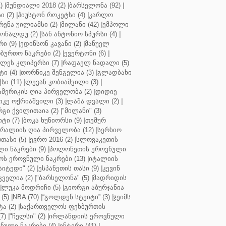
)
|
მუნდიალი 2018 (2)
|
ბარსელონა (92)
|
 (2)
|
ჰიუსტონ როკეტსი (4)
|
კარლო
რენა უილიამსი (2)
|
მილანი (42)
|
ემპოლი
ონალდუ (2)
|
სან ანტონიო სპურსი (4)
|
ი (9)
|
ედინსონ კავანი (2)
|
მანუელ
ბურთო ნაკრები (2)
|
ევერტონი (6)
|
ლეს კლიპერსი (7)
|
რაფაელ ნადალი (5)
ი (4)
|
თორნიკე შენგელია (3)
|
გლადბახი
სი (11)
|
ლევან კობიაშვილი (3)
|
ამერიკის ღია პირველობა (2)
|
დიდიე
კე ოქრიაშვილი (3)
|
ლაშა დვალი (2)
|
გი ქვილითაია (2)
|
"მილანი" (3)
ტი (7)
|
ბოკა ხუნიორსი (9)
|
თემურ
რალიის ღია პირველობა (12)
|
სერხიო
თასი (5)
|
ევრო 2016 (2)
|
სლოვაკეთის
ი ნაკრები (9)
|
პოლონეთის ეროვნული
ს ეროვნული ნაკრები (13)
|
იტალიის
აიტედი" (2)
|
ესპანეთის თასი (9)
|
კევინ
ველია (2)
|
"ბარსელონა" (5)
|
მადრიდის
|
ლუკა მოდრიჩი (5)
|
გიორგი აბურჯანია
(5)
|
NBA (70)
|
“გოლდენ სტეიტი” (3)
|
ჯეიმს
ა (2)
|
საქართველოს ფეხბურთის
7)
|
"ჩელსი" (2)
|
ირლანდიის ეროვნული
ული ნაკრები (4)
|
ინტერი (41)
|