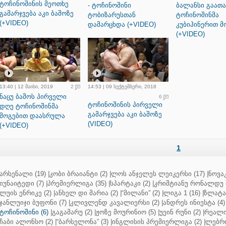
ტოჩინოშინის მეოთხე
- ტოჩინოშინი
ბალანსი გაათა
გამარჯვება აკი ბაშოზე
ტობიზარუსთან
ტოჩინოშინმა
(+VIDEO)
დამარცხდა (+VIDEO)
კუბიჰინერით მ
(+VIDEO)
13:40 | 12 მაისი, 2019
2
14:53 | 09 სექტემბერი, 2018
ნაცუ ბაშოს პირველი
6
ტოჩინოშინის პირველი
დღე ტოჩინოშინმა
გამარჯვება აკი ბაშოზე
მოგებით დაასრულა
(VIDEO)
(+VIDEO)
1
არსენალი (19)
|
კობი ბრაიანტი (2)
|
ლოს ანჯელეს ლეიკერსი (17)
|
ნოვაკ
იუნაიტედი (7)
|
პრემიერლიგა (35)
|
სპარტაკი (2)
|
კრიშტიანუ რონალდუ (
ლუის ენრიკე (2)
|
ანხელ დი მარია (2)
|
“მილანი” (2)
|
ლიგა 1 (16)
|
ზლატან
ჯანლუიჯი ბუფონი (7)
|
კლივლენდ კავალიერსი (2)
|
ანდრეს ინიესტა (4)
ტოჩინოშინი (6)
|
გაგამარუ (2)
|
ჟოზე მოურინიო (5)
|
უეინ რუნი (2)
|
რეალი 
ჩაბი ალონსო (2)
|
“ბარსელონა” (3)
|
ინგლისის პრემიერლიგა (2)
|
ლებრო