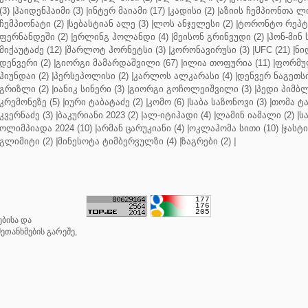
(3)
|
ჰაიდენჰაიმი (3)
|
ინტერ მაიამი (17)
|
კადისი (2)
|
აზიის ჩემპიონთა ლი
ჩემპიონატი (2)
|
სებასტიან ალე (3)
|
ლოს ანჯელესი (2)
|
ტორონტო რეპტო
ფერნანდეში (2)
|
ერლინგ ჰოლანდი (4)
|
მეისონ გრინვუდი (2)
|
ჰონ-მინ 
მიქაუტაძე (12)
|
შარლოტ ჰორნეტსი (3)
|
კორონავირუსი (3)
|
UFC (21)
|
ნი
დენვერი (2)
|
გიორგი მამარდაშვილი (67)
|
ილია თოფურია (11)
|
ფორმულ
ჰიუნდაი (2)
|
პერსეპოლისი (2)
|
კარლოს ალკარასი (4)
|
დენვერ ნაგეთსი
გრიზლი (2)
|
იანიკ სინერი (3)
|
გიორგი გოჩოლეიშვილი (3)
|
პედი პიმბლ
კრემონეზე (5)
|
იური ტაბატაძე (2)
|
კომო (6)
|
საბა საზონოვი (3)
|
თომა ტა
კვერნაძე (3)
|
ბაკურიანი 2023 (2)
|
ალ-იტიჰადი (4)
|
ლამინ იამალი (2)
|
ს
ოლიმპიადა 2024 (10)
|
არმან ცარუკიანი (4)
|
ოკლაჰომა სითი (10)
|
ჯასტი
გლიმიტი (2)
|
მინესოტა ტიმბერვულზი (4)
|
ზაგრები (2)
|
ბისა და
ეთანხმების გარეშე,