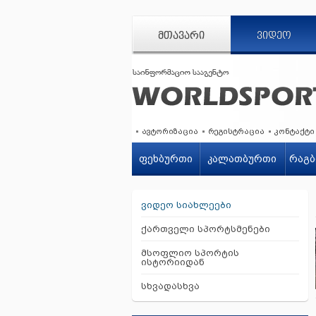
ᲛᲗᲐᲕᲐᲠᲘ
ᲕᲘᲓᲔᲝ
ავტორიზაცია
რეგისტრაცია
კონტაქტი
ფეხბურთი
კალათბურთი
რაგბ
ვიდეო სიახლეები
ქართველი სპორტსმენები
მსოფლიო სპორტის
ისტორიიდან
სხვადასხვა