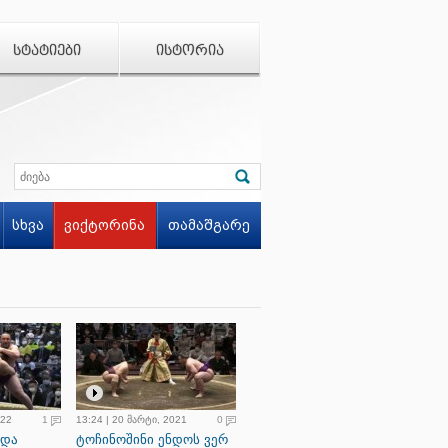
ᲡᲢᲐᲢᲘᲔᲑᲘ
ᲘᲡᲢᲝᲠᲘᲐ
სხვა
ვიქტორინა
თამაშგარე
022
1
13:24 | 20 მარტი, 2021
0
 და
ტოჩინოშინი ენდოს ვერ