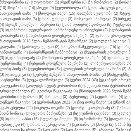
მძლეოსნობა (2)
|
უოტფორდი (5)
|
რეინჯერსი (6)
|
ზე რობერტო (2)
|
ბოსტო
(10)
|
ჩოგბურთი (14)
|
ჰოკეი (9)
|
ველორბოლა (2)
|
ლოს ანჯელეს გალაქსი
ასოციაციის თასი (4)
|
მილუოკი ბაქსი (15)
|
ბათუმის სტადიონი (2)
|
სტეფ 
ასოციაციის თასი (3)
|
ტომას ტუხელი (3)
|
მოსკოვის სპარტაკი (2)
|
ბრუკლ
(4)
|
პერუს ეროვნული ნაკრები (2)
|
კოპა ლიბერტადორესი (9)
|
"ფენერბახ
(3)
|
ფეხბურთის ფედერაციის საპრეზიდენტო არჩევნები (2)
|
ალბანეთის
დონარუმა (2)
|
საბერძნეთის ეროვნული ნაკრები (2)
|
დანიის ეროვნული 
მსოფლიოს 2018 წლის ჩემპიონატის შესარჩევი (2)
|
გოლდენ სტეიტი (1
დალასი (4)
|
გაბრიელ ჟესუსი (2)
|
სანდრო მამუკელაშვილი (15)
|
გიორგი
ეინდჰოვენი (4)
|
საბერძნეთის ჩემპიონატი (2)
|
შვეიცარიის ეროვნული ნა
(3)
|
ბუდუ ზივზივაძე (4)
|
რუმინეთის ეროვნული ნაკრები (4)
|
დომინიკ ტიმ
ფენერბაჰჩე (4)
|
ჩეხეთის ეროვნული ნაკრები (2)
|
ლიბერტადორესის თას
ლობჟანიძე (3)
|
ფეიენოორდი (3)
|
სლოვენიის ეროვნული ნაკრები (3)
|
პ
(3)
|
ლაიფციგი (2)
|
ფერენც პუშკაშის სახელობის პრიზი (2)
|
შაპეკოენსე (
საუნდერსი (3)
|
ლუკა ლოჩოშვილი (6)
|
ევრო 2024 (43)
|
ეგვიპტის ეროვნ
ვალეკანო (3)
|
გოლდენ სტეიტ უორიორზი (5)
|
მექსიკის ღია ტურნირი (2
გრიგალაშვილი (5)
|
გიორგი ჩაკვეტაძე (4)
|
მსოფლიოს 2026 წლის ჩემპ
დონჩიჩი (9)
|
ჟირონა (6)
|
სან ხოსე (3)
|
ტენერიფე (2)
|
აუდის თასი (4)
|
გი
დენვერ ნაგეტსი (5)
|
ევრობასკეტ 2021 (3)
|
ნიუ იორკ ნიქსი (6)
|
უნიონ ბე
კვარაცხელია (22)
|
ნიკოლა იოკიჩი (2)
|
გიორგი ცხოვრებაძე (3)
|
ზურიკო
ჰიონ ჩონი (2)
|
ლაუტარო მარტინესი (2)
|
სტეფანოს ციციპასი (3)
|
გალაქს
(6)
|
ფინიქს სანსი (16)
|
ატლანტა ჰოუქსი (8)
|
ფროზინონე (3)
|
დალას მავე
იუნაიტედი (4)
|
კონორ მაკგრეგორი (4)
|
აკი ბაშო (3)
|
მონცა (2)
|
ხაბიბ ნ
ეროვნული ნაკრები (2)
|
ალ აინი (2)
|
ალ-ჰილალი (5)
|
კრაიოვა (3)
|
ტიგრ