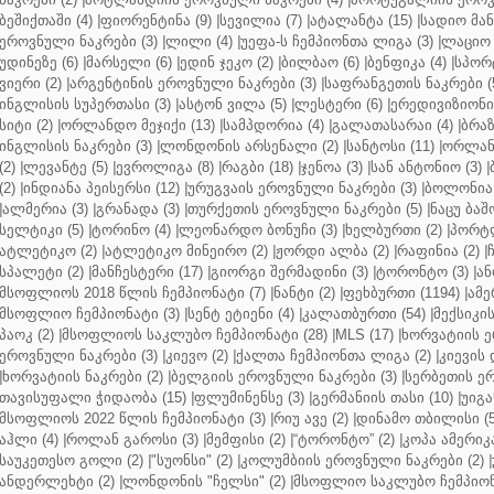
ბეშიქთაში (4)
|
ფიორენტინა (9)
|
სევილია (7)
|
ატალანტა (15)
|
სადიო მანე
ეროვნული ნაკრები (3)
|
ლილი (4)
|
უეფა-ს ჩემპიონთა ლიგა (3)
|
ლაციო 
უდინეზე (6)
|
მარსელი (6)
|
ედინ ჯეკო (2)
|
ბილბაო (6)
|
ბენფიკა (4)
|
სპორტ
ვიერი (2)
|
არგენტინის ეროვნული ნაკრები (3)
|
საფრანგეთის ნაკრები (
ინგლისის სუპერთასი (3)
|
ასტონ ვილა (5)
|
ლესტერი (6)
|
ერედივიზიონი 
სიტი (2)
|
ორლანდო მეჯიქი (13)
|
სამპდორია (4)
|
გალათასარაი (4)
|
ბრაზ
ინგლისის ნაკრები (3)
|
ლონდონის არსენალი (2)
|
სანტოსი (11)
|
ორლანდ
(2)
|
ლევანტე (5)
|
ევროლიგა (8)
|
რაგბი (18)
|
ჯენოა (3)
|
სან ანტონიო (3)
|
(2)
|
ინდიანა პეისერსი (12)
|
ურუგვაის ეროვნული ნაკრები (3)
|
ბოლონია 
|
ალმერია (3)
|
გრანადა (3)
|
თურქეთის ეროვნული ნაკრები (5)
|
ნაცუ ბაშო
სელტიკი (5)
|
ტორინო (4)
|
ლეონარდო ბონუჩი (3)
|
ხელბურთი (2)
|
პორტლ
ატლეტიკო (2)
|
ატლეტიკო მინეირო (2)
|
ჟორდი ალბა (2)
|
რაფინია (2)
|
სპალეტი (2)
|
მანჩესტერი (17)
|
გიორგი შერმადინი (3)
|
ტორონტო (3)
|
ან
მსოფლიოს 2018 წლის ჩემპიონატი (7)
|
ნანტი (2)
|
ფეხბურთი (1194)
|
ამე
მსოფლიო ჩემპიონატი (3)
|
სენტ ეტიენი (4)
|
კალათბურთი (54)
|
მექსიკის
პაოკ (2)
|
მსოფლიოს საკლუბო ჩემპიონატი (28)
|
MLS (17)
|
ხორვატიის ე
ეროვნული ნაკრები (3)
|
კიევო (2)
|
ქალთა ჩემპიონთა ლიგა (2)
|
კიევის 
|
ხორვატიის ნაკრები (2)
|
ბელგიის ეროვნული ნაკრები (3)
|
სერბეთის ერ
თავისუფალი ჭიდაობა (15)
|
ფლუმინენსე (3)
|
გერმანიის თასი (10)
|
უიგა
მსოფლიოს 2022 წლის ჩემპიონატი (3)
|
რიუ ავე (2)
|
დინამო თბილისი (5
აჰლი (4)
|
როლან გაროსი (3)
|
მემფისი (2)
|
“ტორონტო” (2)
|
კოპა ამერიკა
საუკეთესო გოლი (2)
|
"სუონსი" (2)
|
კოლუმბიის ეროვნული ნაკრები (2)
|
ანდერლეხტი (2)
|
ლონდონის "ჩელსი" (2)
|
მსოფლიო საკლუბო ჩემპიონა