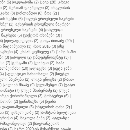
ნი (6)
|
ოკლაჰომა (2)
|
სხვა (28)
|
კრივი
 (2)
|
მურთაზ დაუშვილი (3)
|
ინგლისის
კარი (8)
|
ორლანდო (6)
|
ნოა (2)
|
ინ ნეტსი (6)
|
ჩილეს ეროვნული ნაკრები
ჩე" (2)
|
ავსტრიის ეროვნული ნაკრები
 ეროვნული ნაკრები (4)
|
ჯანლუიჯი
ნაკრები (5)
|
ვიქტორ ოსიმენი (3)
|
4)
|
ფილადელფია (2)
|
გოგა ბითაძე (20)
|
 წიტაიშვილი (3)
|
რიო 2016 (3)
|
პსვ
კრები (4)
|
უსმან დემბელე (2)
|
ჰარუ ბაშო
ი (3)
|
აპოელი (2)
|
ინდეპენდიენტე (3)
|
ი (7)
|
გენგამი (2)
|
ლანუსი (2)
|
საბა
ალმეირასი (10)
|
ალავესი (3)
|
იუტა ჯაზი
4)
|
ატლეტიკო ნასიონალი (2)
|
სიეტლ
ული ნაკრები (2)
|
ლიგა ენდესა (2)
|
რაიო
)
|
კილიან მბაპე (9)
|
ფლამენგო (7)
|
ტატო
იონატი (7)
|
ლუკა მაისურაძე (2)
|
ლუკა
ორგი ქოჩორაშვილი (3)
|
მონტერეი (6)
|
რლინი (2)
|
ვინისიუსი (5)
|
ხვიჩა
 დავითაშვილი (5)
|
ინგლისის თასი (2)
|
ი (3)
|
ვისელ კობე (2)
|
ბოსტონ სელტიკსი
რიქსი (4)
|
ნიკოლა პეპე (2)
|
ატლანტა
ურმაგომედოვი (2)
|
საფრანგეთის
ესი (2)
|
ევრო 2020-ის შესარჩევი ეტაპი