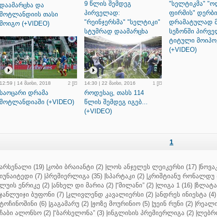
9 წლის შემდეგ
"სელტიკმა" "
დაამარცხა და
პირველად:
ფირმის" დერბ
შოტლანდიის თასი
"რეინჯერსმა" "სელტიკი"
დრამატულად 
მოიგო (+VIDEO)
სტუმრად დაამარცხა
სეზონში პირვ
(+VIDEO)
ტიტული მოიპო
(+VIDEO)
12:59 | 14 მაისი, 2018
2
14:30 | 22 მაისი, 2016
1
საოცარი დრამა
როდესაც, თასს 114
შოტლანდიაში (+VIDEO)
წლის შემდეგ იგებ...
(+VIDEO)
1
არსენალი (19)
|
კობი ბრაიანტი (2)
|
ლოს ანჯელეს ლეიკერსი (17)
|
ნოვაკ
იუნაიტედი (7)
|
პრემიერლიგა (35)
|
სპარტაკი (2)
|
კრიშტიანუ რონალდუ (
ლუის ენრიკე (2)
|
ანხელ დი მარია (2)
|
“მილანი” (2)
|
ლიგა 1 (16)
|
ზლატან
ჯანლუიჯი ბუფონი (7)
|
კლივლენდ კავალიერსი (2)
|
ანდრეს ინიესტა (4)
ტოჩინოშინი (6)
|
გაგამარუ (2)
|
ჟოზე მოურინიო (5)
|
უეინ რუნი (2)
|
რეალი 
ჩაბი ალონსო (2)
|
“ბარსელონა” (3)
|
ინგლისის პრემიერლიგა (2)
|
ლებრო