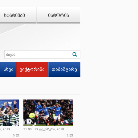
ᲡᲢᲐᲢᲘᲔᲑᲘ
ᲘᲡᲢᲝᲠᲘᲐ
სხვა
ვიქტორინა
თამაშგარე
ი, 2019
21:00 | 29 დეკემბერი, 2018
0
1