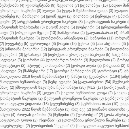
ბეშიქთაში (4)
|
ფიორენტინა (9)
|
სევილია (7)
|
ატალანტა (15)
|
სადიო მანე
ეროვნული ნაკრები (3)
|
ლილი (4)
|
უეფა-ს ჩემპიონთა ლიგა (3)
|
ლაციო 
უდინეზე (6)
|
მარსელი (6)
|
ედინ ჯეკო (2)
|
ბილბაო (6)
|
ბენფიკა (4)
|
სპორტ
ვიერი (2)
|
არგენტინის ეროვნული ნაკრები (3)
|
საფრანგეთის ნაკრები (
ინგლისის სუპერთასი (3)
|
ასტონ ვილა (5)
|
ლესტერი (6)
|
ერედივიზიონი 
სიტი (2)
|
ორლანდო მეჯიქი (13)
|
სამპდორია (4)
|
გალათასარაი (4)
|
ბრაზ
ინგლისის ნაკრები (3)
|
ლონდონის არსენალი (2)
|
სანტოსი (11)
|
ორლანდ
(2)
|
ლევანტე (5)
|
ევროლიგა (8)
|
რაგბი (18)
|
ჯენოა (3)
|
სან ანტონიო (3)
|
(2)
|
ინდიანა პეისერსი (12)
|
ურუგვაის ეროვნული ნაკრები (3)
|
ბოლონია 
|
ალმერია (3)
|
გრანადა (3)
|
თურქეთის ეროვნული ნაკრები (5)
|
ნაცუ ბაშო
სელტიკი (5)
|
ტორინო (4)
|
ლეონარდო ბონუჩი (3)
|
ხელბურთი (2)
|
პორტლ
ატლეტიკო (2)
|
ატლეტიკო მინეირო (2)
|
ჟორდი ალბა (2)
|
რაფინია (2)
|
სპალეტი (2)
|
მანჩესტერი (17)
|
გიორგი შერმადინი (3)
|
ტორონტო (3)
|
ან
მსოფლიოს 2018 წლის ჩემპიონატი (7)
|
ნანტი (2)
|
ფეხბურთი (1194)
|
ამე
მსოფლიო ჩემპიონატი (3)
|
სენტ ეტიენი (4)
|
კალათბურთი (54)
|
მექსიკის
პაოკ (2)
|
მსოფლიოს საკლუბო ჩემპიონატი (28)
|
MLS (17)
|
ხორვატიის ე
ეროვნული ნაკრები (3)
|
კიევო (2)
|
ქალთა ჩემპიონთა ლიგა (2)
|
კიევის 
|
ხორვატიის ნაკრები (2)
|
ბელგიის ეროვნული ნაკრები (3)
|
სერბეთის ერ
თავისუფალი ჭიდაობა (15)
|
ფლუმინენსე (3)
|
გერმანიის თასი (10)
|
უიგა
მსოფლიოს 2022 წლის ჩემპიონატი (3)
|
რიუ ავე (2)
|
დინამო თბილისი (5
აჰლი (4)
|
როლან გაროსი (3)
|
მემფისი (2)
|
“ტორონტო” (2)
|
კოპა ამერიკა
საუკეთესო გოლი (2)
|
"სუონსი" (2)
|
კოლუმბიის ეროვნული ნაკრები (2)
|
ანდერლეხტი (2)
|
ლონდონის "ჩელსი" (2)
|
მსოფლიო საკლუბო ჩემპიონა