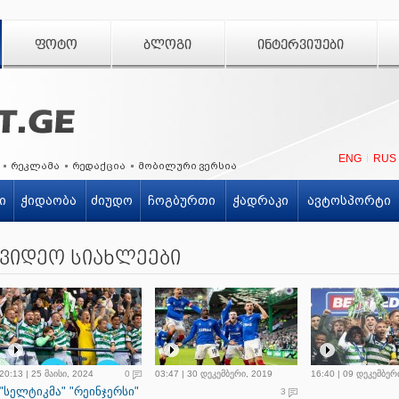
ᲤᲝᲢᲝ
ᲑᲚᲝᲒᲘ
ᲘᲜᲢᲔᲠᲕᲘᲣᲔᲑᲘ
ENG
RUS
რეკლამა
რედაქცია
მობილური ვერსია
ი
ჭიდაობა
ძიუდო
ჩოგბურთი
ჭადრაკი
ავტოსპორტი
ვიდეო სიახლეები
20:13 | 25 მაისი, 2024
0
03:47 | 30 დეკემბერი, 2019
16:40 | 09 დეკემბერ
"სელტიკმა" "რეინჯერსი"
3