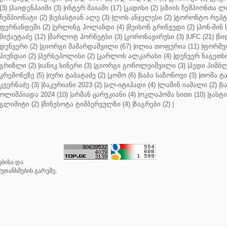
(3)
|
ჰაიდენჰაიმი (3)
|
ინტერ მაიამი (17)
|
კადისი (2)
|
აზიის ჩემპიონთა ლი
ჩემპიონატი (2)
|
სებასტიან ალე (3)
|
ლოს ანჯელესი (2)
|
ტორონტო რეპტო
ფერნანდეში (2)
|
ერლინგ ჰოლანდი (4)
|
მეისონ გრინვუდი (2)
|
ჰონ-მინ 
მიქაუტაძე (12)
|
შარლოტ ჰორნეტსი (3)
|
კორონავირუსი (3)
|
UFC (21)
|
ნი
დენვერი (2)
|
გიორგი მამარდაშვილი (67)
|
ილია თოფურია (11)
|
ფორმულ
ჰიუნდაი (2)
|
პერსეპოლისი (2)
|
კარლოს ალკარასი (4)
|
დენვერ ნაგეთსი
გრიზლი (2)
|
იანიკ სინერი (3)
|
გიორგი გოჩოლეიშვილი (3)
|
პედი პიმბლ
კრემონეზე (5)
|
იური ტაბატაძე (2)
|
კომო (6)
|
საბა საზონოვი (3)
|
თომა ტა
კვერნაძე (3)
|
ბაკურიანი 2023 (2)
|
ალ-იტიჰადი (4)
|
ლამინ იამალი (2)
|
ს
ოლიმპიადა 2024 (10)
|
არმან ცარუკიანი (4)
|
ოკლაჰომა სითი (10)
|
ჯასტი
გლიმიტი (2)
|
მინესოტა ტიმბერვულზი (4)
|
ზაგრები (2)
|
ბისა და
ეთანხმების გარეშე,