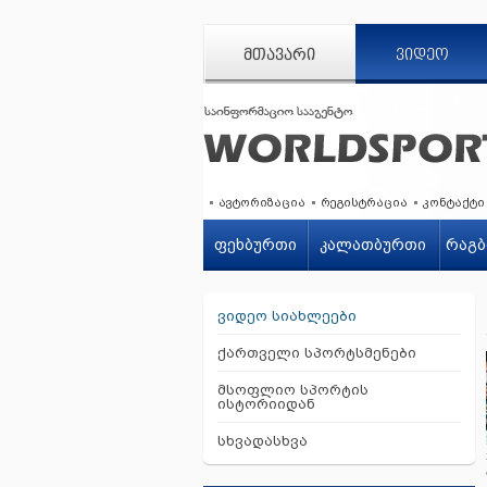
ᲛᲗᲐᲕᲐᲠᲘ
ᲕᲘᲓᲔᲝ
ავტორიზაცია
რეგისტრაცია
კონტაქტი
ფეხბურთი
კალათბურთი
რაგბ
ვიდეო სიახლეები
ქართველი სპორტსმენები
მსოფლიო სპორტის
ისტორიიდან
სხვადასხვა