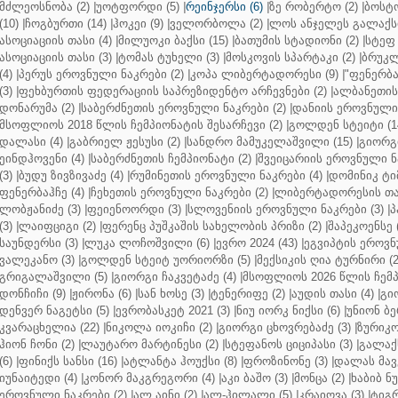
მძლეოსნობა (2)
|
უოტფორდი (5)
|
რეინჯერსი (6)
|
ზე რობერტო (2)
|
ბოსტო
(10)
|
ჩოგბურთი (14)
|
ჰოკეი (9)
|
ველორბოლა (2)
|
ლოს ანჯელეს გალაქსი
ასოციაციის თასი (4)
|
მილუოკი ბაქსი (15)
|
ბათუმის სტადიონი (2)
|
სტეფ 
ასოციაციის თასი (3)
|
ტომას ტუხელი (3)
|
მოსკოვის სპარტაკი (2)
|
ბრუკლ
(4)
|
პერუს ეროვნული ნაკრები (2)
|
კოპა ლიბერტადორესი (9)
|
"ფენერბახ
(3)
|
ფეხბურთის ფედერაციის საპრეზიდენტო არჩევნები (2)
|
ალბანეთის
დონარუმა (2)
|
საბერძნეთის ეროვნული ნაკრები (2)
|
დანიის ეროვნული 
მსოფლიოს 2018 წლის ჩემპიონატის შესარჩევი (2)
|
გოლდენ სტეიტი (1
დალასი (4)
|
გაბრიელ ჟესუსი (2)
|
სანდრო მამუკელაშვილი (15)
|
გიორგი
ეინდჰოვენი (4)
|
საბერძნეთის ჩემპიონატი (2)
|
შვეიცარიის ეროვნული ნა
(3)
|
ბუდუ ზივზივაძე (4)
|
რუმინეთის ეროვნული ნაკრები (4)
|
დომინიკ ტიმ
ფენერბაჰჩე (4)
|
ჩეხეთის ეროვნული ნაკრები (2)
|
ლიბერტადორესის თას
ლობჟანიძე (3)
|
ფეიენოორდი (3)
|
სლოვენიის ეროვნული ნაკრები (3)
|
პ
(3)
|
ლაიფციგი (2)
|
ფერენც პუშკაშის სახელობის პრიზი (2)
|
შაპეკოენსე (
საუნდერსი (3)
|
ლუკა ლოჩოშვილი (6)
|
ევრო 2024 (43)
|
ეგვიპტის ეროვნ
ვალეკანო (3)
|
გოლდენ სტეიტ უორიორზი (5)
|
მექსიკის ღია ტურნირი (2
გრიგალაშვილი (5)
|
გიორგი ჩაკვეტაძე (4)
|
მსოფლიოს 2026 წლის ჩემპ
დონჩიჩი (9)
|
ჟირონა (6)
|
სან ხოსე (3)
|
ტენერიფე (2)
|
აუდის თასი (4)
|
გი
დენვერ ნაგეტსი (5)
|
ევრობასკეტ 2021 (3)
|
ნიუ იორკ ნიქსი (6)
|
უნიონ ბე
კვარაცხელია (22)
|
ნიკოლა იოკიჩი (2)
|
გიორგი ცხოვრებაძე (3)
|
ზურიკო
ჰიონ ჩონი (2)
|
ლაუტარო მარტინესი (2)
|
სტეფანოს ციციპასი (3)
|
გალაქს
(6)
|
ფინიქს სანსი (16)
|
ატლანტა ჰოუქსი (8)
|
ფროზინონე (3)
|
დალას მავე
იუნაიტედი (4)
|
კონორ მაკგრეგორი (4)
|
აკი ბაშო (3)
|
მონცა (2)
|
ხაბიბ ნ
ეროვნული ნაკრები (2)
|
ალ აინი (2)
|
ალ-ჰილალი (5)
|
კრაიოვა (3)
|
ტიგრ