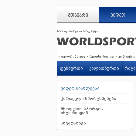
ᲛᲗᲐᲕᲐᲠᲘ
ᲕᲘᲓᲔᲝ
ავტორიზაცია
რეგისტრაცია
კონტაქტი
ფეხბურთი
კალათბურთი
რაგბ
ვიდეო სიახლეები
ქართველი სპორტსმენები
მსოფლიო სპორტის
ისტორიიდან
სხვადასხვა