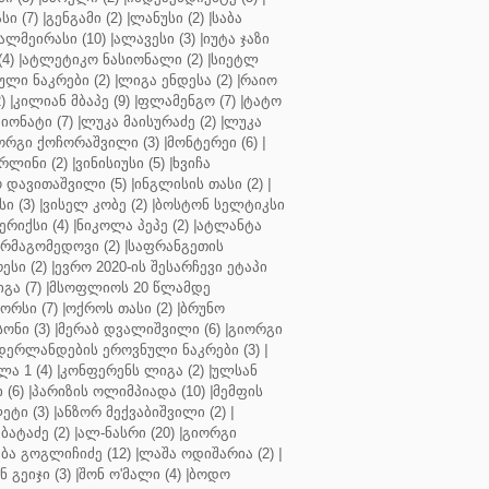
ი (7)
|
გენგამი (2)
|
ლანუსი (2)
|
საბა
ალმეირასი (10)
|
ალავესი (3)
|
იუტა ჯაზი
4)
|
ატლეტიკო ნასიონალი (2)
|
სიეტლ
ული ნაკრები (2)
|
ლიგა ენდესა (2)
|
რაიო
)
|
კილიან მბაპე (9)
|
ფლამენგო (7)
|
ტატო
იონატი (7)
|
ლუკა მაისურაძე (2)
|
ლუკა
ორგი ქოჩორაშვილი (3)
|
მონტერეი (6)
|
რლინი (2)
|
ვინისიუსი (5)
|
ხვიჩა
 დავითაშვილი (5)
|
ინგლისის თასი (2)
|
ი (3)
|
ვისელ კობე (2)
|
ბოსტონ სელტიკსი
რიქსი (4)
|
ნიკოლა პეპე (2)
|
ატლანტა
ურმაგომედოვი (2)
|
საფრანგეთის
ესი (2)
|
ევრო 2020-ის შესარჩევი ეტაპი
გა (7)
|
მსოფლიოს 20 წლამდე
რსი (7)
|
ოქროს თასი (2)
|
ბრუნო
სონი (3)
|
მერაბ დვალიშვილი (6)
|
გიორგი
დერლანდების ეროვნული ნაკრები (3)
|
ა 1 (4)
|
კონფერენს ლიგა (2)
|
ულსან
 (6)
|
პარიზის ოლიმპიადა (10)
|
მემფის
ეტი (3)
|
ანზორ მექვაბიშვილი (2)
|
ბატაძე (2)
|
ალ-ნასრი (20)
|
გიორგი
აბა გოგლიჩიძე (12)
|
ლაშა ოდიშარია (2)
|
ნ გეიჯი (3)
|
შონ ო'მალი (4)
|
ბოდო