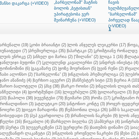
„ბარსელონამ" მატჩის
ჩავის
შანსი დაკარგა (+VIDEO)
ბოლოს „ბეტისთან"
ხელმძღვანელ
უპირატესობა ვერ
"ბარსელონამ"
შეინარჩუნა (+VIDEO)
პირველად წაა
(+VIDEO)
1
არსენალი (19)
|
კობი ბრაიანტი (2)
|
ლოს ანჯელეს ლეიკერსი (17)
|
ნოვაკ
იუნაიტედი (7)
|
პრემიერლიგა (35)
|
სპარტაკი (2)
|
კრიშტიანუ რონალდუ (
ლუის ენრიკე (2)
|
ანხელ დი მარია (2)
|
“მილანი” (2)
|
ლიგა 1 (16)
|
ზლატან
ჯანლუიჯი ბუფონი (7)
|
კლივლენდ კავალიერსი (2)
|
ანდრეს ინიესტა (4)
ტოჩინოშინი (6)
|
გაგამარუ (2)
|
ჟოზე მოურინიო (5)
|
უეინ რუნი (2)
|
რეალი 
ჩაბი ალონსო (2)
|
“ბარსელონა” (3)
|
ინგლისის პრემიერლიგა (2)
|
ლებრო
ჯანო ანანიძე (4)
|
სერხიო აგუერო (2)
|
მანჩესტერ სიტი (23)
|
სერია A (101
მარიო ბალოტელი (2)
|
პსჟ (38)
|
მარკო როისი (2)
|
ინგლისის ლიგის თასი
ანჩელოტი (4)
|
დორტმუნდი (16)
|
ლივერპული (29)
|
ვილიარეალი (3)
|
სე
(10)
|
ნაპოლი (38)
|
იუვენტუსი (79)
|
ნეიმარი (20)
|
რომა (17)
|
კრიშტიანო რ
რონალდინიო (3)
|
ატლეტიკო (20)
|
ანტონიო კონტე (3)
|
როჯერ ფედერერ
ნოიერი (2)
|
დიეგო მარადონა (8)
|
ჩემპიონთა ლიგა (26)
|
აშშ-ს საკალათ
სოსიედადი (3)
|
პეპ გვარდიოლა (3)
|
ბრაზილიის ნაკრები (9)
|
ლოს ანჯე
|
ჩელსი (16)
|
ნიუკასლი (4)
|
მარსელო ბიელსა (2)
|
ჰამბურგი (4)
|
აინტრახტ
(8)
|
ჰერტა (3)
|
ლევერკუზენი (12)
|
ვერდერი (5)
|
ბათუმის დინამო (2)
|
აიაქ
ალექსანდრ ლაკაზეტი (2)
|
ინგლისის ეროვნული ნაკრები (5)
|
მესი (2)
|