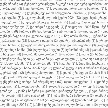
ფენერბაჰჩე (4)
|
ჩეხეთის ეროვნული ნაკრები (2)
|
ლიბერტადორესის თას
ლობჟანიძე (3)
|
ფეიენოორდი (3)
|
სლოვენიის ეროვნული ნაკრები (3)
|
პ
(3)
|
ლაიფციგი (2)
|
ფერენც პუშკაშის სახელობის პრიზი (2)
|
შაპეკოენსე (
საუნდერსი (3)
|
ლუკა ლოჩოშვილი (6)
|
ევრო 2024 (43)
|
ეგვიპტის ეროვნ
ვალეკანო (3)
|
გოლდენ სტეიტ უორიორზი (5)
|
მექსიკის ღია ტურნირი (2
გრიგალაშვილი (5)
|
გიორგი ჩაკვეტაძე (4)
|
მსოფლიოს 2026 წლის ჩემპ
დონჩიჩი (9)
|
ჟირონა (6)
|
სან ხოსე (3)
|
ტენერიფე (2)
|
აუდის თასი (4)
|
გი
დენვერ ნაგეტსი (5)
|
ევრობასკეტ 2021 (3)
|
ნიუ იორკ ნიქსი (6)
|
უნიონ ბე
კვარაცხელია (22)
|
ნიკოლა იოკიჩი (2)
|
გიორგი ცხოვრებაძე (3)
|
ზურიკო
ჰიონ ჩონი (2)
|
ლაუტარო მარტინესი (2)
|
სტეფანოს ციციპასი (3)
|
გალაქს
(6)
|
ფინიქს სანსი (16)
|
ატლანტა ჰოუქსი (8)
|
ფროზინონე (3)
|
დალას მავე
იუნაიტედი (4)
|
კონორ მაკგრეგორი (4)
|
აკი ბაშო (3)
|
მონცა (2)
|
ხაბიბ ნ
ეროვნული ნაკრები (2)
|
ალ აინი (2)
|
ალ-ჰილალი (5)
|
კრაიოვა (3)
|
ტიგრ
(3)
|
ჰაიდენჰაიმი (3)
|
ინტერ მაიამი (17)
|
კადისი (2)
|
აზიის ჩემპიონთა ლი
ჩემპიონატი (2)
|
სებასტიან ალე (3)
|
ლოს ანჯელესი (2)
|
ტორონტო რეპტო
ფერნანდეში (2)
|
ერლინგ ჰოლანდი (4)
|
მეისონ გრინვუდი (2)
|
ჰონ-მინ 
მიქაუტაძე (12)
|
შარლოტ ჰორნეტსი (3)
|
კორონავირუსი (3)
|
UFC (21)
|
ნი
დენვერი (2)
|
გიორგი მამარდაშვილი (67)
|
ილია თოფურია (11)
|
ფორმულ
ჰიუნდაი (2)
|
პერსეპოლისი (2)
|
კარლოს ალკარასი (4)
|
დენვერ ნაგეთსი
გრიზლი (2)
|
იანიკ სინერი (3)
|
გიორგი გოჩოლეიშვილი (3)
|
პედი პიმბლ
კრემონეზე (5)
|
იური ტაბატაძე (2)
|
კომო (6)
|
საბა საზონოვი (3)
|
თომა ტა
კვერნაძე (3)
|
ბაკურიანი 2023 (2)
|
ალ-იტიჰადი (4)
|
ლამინ იამალი (2)
|
ს
ოლიმპიადა 2024 (10)
|
არმან ცარუკიანი (4)
|
ოკლაჰომა სითი (10)
|
ჯასტი