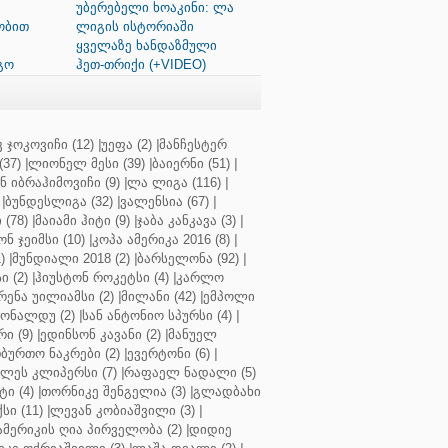
უბერებელი ხოაკინი: ლა
ობით
ლიგის ისტორიაში
ყველაზე ხანდაზმული
გო
ჰეთ-თრიქი (+VIDEO)
 ჯოკოვიჩი (12)
|
უეფა (2)
|
მანჩესტერ
37)
|
ლიონელ მესი (39)
|
ბაიერნი (51)
|
 იბრაჰიმოვიჩი (9)
|
ლა ლიგა (116)
|
|
ბუნდესლიგა (32)
|
ვალენსია (67)
|
(78)
|
მაიამი ჰიტი (9)
|
ჯაბა კანკავა (3)
|
ნ ჯეიმსი (10)
|
კოპა ამერიკა 2016 (8)
|
)
|
მუნდიალი 2018 (2)
|
ბარსელონა (92)
|
 (2)
|
ჰიუსტონ როკეტსი (4)
|
კარლო
რენა უილიამსი (2)
|
მილანი (42)
|
ემპოლი
ონალდუ (2)
|
სან ანტონიო სპურსი (4)
|
ი (9)
|
ედინსონ კავანი (2)
|
მანუელ
ბურთო ნაკრები (2)
|
ევერტონი (6)
|
ლეს კლიპერსი (7)
|
რაფაელ ნადალი (5)
ი (4)
|
თორნიკე შენგელია (3)
|
გლადბახი
სი (11)
|
ლევან კობიაშვილი (3)
|
ამერიკის ღია პირველობა (2)
|
დიდიე