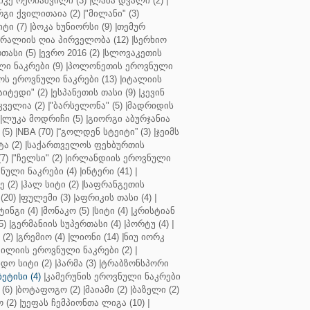
კე ოქრიაშვილი (3)
|
ლაშა დვალი (2)
|
გი ქვილითაია (2)
|
"მილანი" (3)
ტი (7)
|
ბოკა ხუნიორსი (9)
|
თემურ
რალიის ღია პირველობა (12)
|
სერხიო
თასი (5)
|
ევრო 2016 (2)
|
სლოვაკეთის
ი ნაკრები (9)
|
პოლონეთის ეროვნული
ს ეროვნული ნაკრები (13)
|
იტალიის
აიტედი" (2)
|
ესპანეთის თასი (9)
|
კევინ
ველია (2)
|
"ბარსელონა" (5)
|
მადრიდის
|
ლუკა მოდრიჩი (5)
|
გიორგი აბურჯანია
(5)
|
NBA (70)
|
“გოლდენ სტეიტი” (3)
|
ჯეიმს
ა (2)
|
საქართველოს ფეხბურთის
7)
|
"ჩელსი" (2)
|
ირლანდიის ეროვნული
ული ნაკრები (4)
|
ინტერი (41)
|
 (2)
|
ჰალ სიტი (2)
|
საფრანგეთის
(20)
|
ფულემი (3)
|
აფრიკის თასი (4)
|
ინგი (4)
|
მონაკო (5)
|
სიტი (4)
|
კრისტიან
5)
|
გერმანიის სუპერთასი (4)
|
პორტუ (4)
|
(2)
|
გრემიო (4)
|
ლიონი (14)
|
ნიუ იორკ
ილიის ეროვნული ნაკრები (2)
|
ო სიტი (2)
|
პარმა (3)
|
ტრაბზონსპორი
ბეტისი (4)
|
კამერუნის ეროვნული ნაკრები
(6)
|
ბოტაფოგო (2)
|
მაიამი (2)
|
ბაზელი (2)
 (2)
|
უეფას ჩემპიონთა ლიგა (10)
|