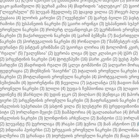
დეშამი (2)
|
ლუის სუარესი (3)
|
ესპანეთის ეროვნული ნაკრები (5)
|
თორნი
ვაკო ყაზაიშვილი (6)
|
გურამ კაშია (4)
|
მადრიდის "ატლეტიკო" (2)
|
გიორ
|
"ლივერპული" (5)
|
ლევან მჭედლიძე (2)
|
დავიდ ვილია (2)
|
რივერ პლეი
ქეცბაია (4)
|
ლორის კარიუსი (2)
|
"იუვენტუსი" (3)
|
გარეტ ბეილი (2)
|
ავსტ
რამოსი (5)
|
ესპანეთის ნაკრები (5)
|
კაირი ირვინგი (3)
|
ესპანეთის სუპერ
ეროვნული ნაკრები (3)
|
რობერტ ლევანდოვსკი (2)
|
გერმანიის ეროვნულ
ნაკრები (3)
|
საქართველოს ნაკრები (4)
|
კარიმ ბენზემა (7)
|
საქართველო
ნაკრები (3)
|
პორტუგალიის ნაკრები (6)
|
რონალდო (3)
|
"მანჩესტერ იუნ
დურანტი (5)
|
ანტუან გრიზმანი (2)
|
გიორგი ლორია (4)
|
სოლომონ კვირკ
"რეალი" (5)
|
“ვალენსია” (2)
|
ევროპა ლიგა (9)
|
ელ კლასიკო (4)
|
ქპრ (2)
(2)
|
არგენტინის ნაკრები (14)
|
ტოტენჰემი (16)
|
ჰარი კეინი (2)
|
ვესტ ჰემი 
ჰარდენი (2)
|
მადრიდის რეალი (9)
|
კლეი ტომპსონი (2)
|
ალვარო მორატ
ფედერაცია (2)
|
მიუნხენის "ბაიერნი" (2)
|
იტალიის ეროვნული ნაკრები (
ნაკრები (2)
|
შოტლანდიის ეროვნული ნაკრები (4)
|
პორტუგალიის ეროვნ
ბეშიქთაში (4)
|
ფიორენტინა (9)
|
სევილია (7)
|
ატალანტა (15)
|
სადიო მანე
ეროვნული ნაკრები (3)
|
ლილი (4)
|
უეფა-ს ჩემპიონთა ლიგა (3)
|
ლაციო 
უდინეზე (6)
|
მარსელი (6)
|
ედინ ჯეკო (2)
|
ბილბაო (6)
|
ბენფიკა (4)
|
სპორტ
ვიერი (2)
|
არგენტინის ეროვნული ნაკრები (3)
|
საფრანგეთის ნაკრები (
ინგლისის სუპერთასი (3)
|
ასტონ ვილა (5)
|
ლესტერი (6)
|
ერედივიზიონი 
სიტი (2)
|
ორლანდო მეჯიქი (13)
|
სამპდორია (4)
|
გალათასარაი (4)
|
ბრაზ
ინგლისის ნაკრები (3)
|
ლონდონის არსენალი (2)
|
სანტოსი (11)
|
ორლანდ
(2)
|
ლევანტე (5)
|
ევროლიგა (8)
|
რაგბი (18)
|
ჯენოა (3)
|
სან ანტონიო (3)
|
(2)
|
ინდიანა პეისერსი (12)
|
ურუგვაის ეროვნული ნაკრები (3)
|
ბოლონია 
|
ალმერია (3)
|
გრანადა (3)
|
თურქეთის ეროვნული ნაკრები (5)
|
ნაცუ ბაშო