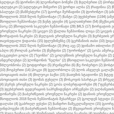
სელტიკი (5)
|
ტორინო (4)
|
ლეონარდო ბონუჩი (3)
|
ხელბურთი (2)
|
პორტლ
ატლეტიკო (2)
|
ატლეტიკო მინეირო (2)
|
ჟორდი ალბა (2)
|
რაფინია (2)
|
სპალეტი (2)
|
მანჩესტერი (17)
|
გიორგი შერმადინი (3)
|
ტორონტო (3)
|
ან
მსოფლიოს 2018 წლის ჩემპიონატი (7)
|
ნანტი (2)
|
ფეხბურთი (1194)
|
ამე
მსოფლიო ჩემპიონატი (3)
|
სენტ ეტიენი (4)
|
კალათბურთი (54)
|
მექსიკის
პაოკ (2)
|
მსოფლიოს საკლუბო ჩემპიონატი (28)
|
MLS (17)
|
ხორვატიის ე
ეროვნული ნაკრები (3)
|
კიევო (2)
|
ქალთა ჩემპიონთა ლიგა (2)
|
კიევის 
|
ხორვატიის ნაკრები (2)
|
ბელგიის ეროვნული ნაკრები (3)
|
სერბეთის ერ
თავისუფალი ჭიდაობა (15)
|
ფლუმინენსე (3)
|
გერმანიის თასი (10)
|
უიგა
მსოფლიოს 2022 წლის ჩემპიონატი (3)
|
რიუ ავე (2)
|
დინამო თბილისი (5
აჰლი (4)
|
როლან გაროსი (3)
|
მემფისი (2)
|
“ტორონტო” (2)
|
კოპა ამერიკა
საუკეთესო გოლი (2)
|
"სუონსი" (2)
|
კოლუმბიის ეროვნული ნაკრები (2)
|
ანდერლეხტი (2)
|
ლონდონის "ჩელსი" (2)
|
მსოფლიო საკლუბო ჩემპიონა
მძლეოსნობა (2)
|
უოტფორდი (5)
|
რეინჯერსი (6)
|
ზე რობერტო (2)
|
ბოსტო
(10)
|
ჩოგბურთი (14)
|
ჰოკეი (9)
|
ველორბოლა (2)
|
ლოს ანჯელეს გალაქსი
ასოციაციის თასი (4)
|
მილუოკი ბაქსი (15)
|
ბათუმის სტადიონი (2)
|
სტეფ 
ასოციაციის თასი (3)
|
ტომას ტუხელი (3)
|
მოსკოვის სპარტაკი (2)
|
ბრუკლ
(4)
|
პერუს ეროვნული ნაკრები (2)
|
კოპა ლიბერტადორესი (9)
|
"ფენერბახ
(3)
|
ფეხბურთის ფედერაციის საპრეზიდენტო არჩევნები (2)
|
ალბანეთის
დონარუმა (2)
|
საბერძნეთის ეროვნული ნაკრები (2)
|
დანიის ეროვნული 
მსოფლიოს 2018 წლის ჩემპიონატის შესარჩევი (2)
|
გოლდენ სტეიტი (1
დალასი (4)
|
გაბრიელ ჟესუსი (2)
|
სანდრო მამუკელაშვილი (15)
|
გიორგი
ეინდჰოვენი (4)
|
საბერძნეთის ჩემპიონატი (2)
|
შვეიცარიის ეროვნული ნა
(3)
|
ბუდუ ზივზივაძე (4)
|
რუმინეთის ეროვნული ნაკრები (4)
|
დომინიკ ტიმ