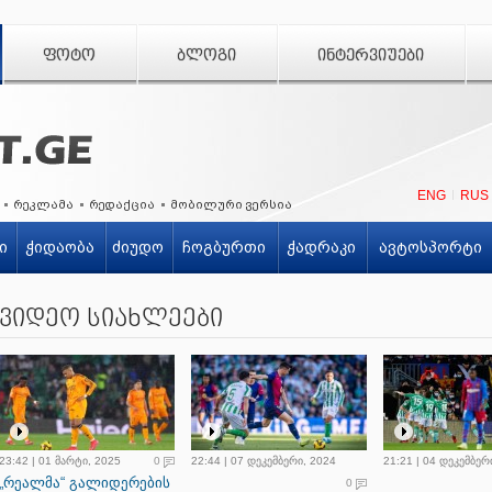
ᲤᲝᲢᲝ
ᲑᲚᲝᲒᲘ
ᲘᲜᲢᲔᲠᲕᲘᲣᲔᲑᲘ
ENG
RUS
რეკლამა
რედაქცია
მობილური ვერსია
ი
ჭიდაობა
ძიუდო
ჩოგბურთი
ჭადრაკი
ავტოსპორტი
ვიდეო სიახლეები
23:42 | 01 მარტი, 2025
0
22:44 | 07 დეკემბერი, 2024
21:21 | 04 დეკემბერ
„რეალმა“ გალიდერების
0