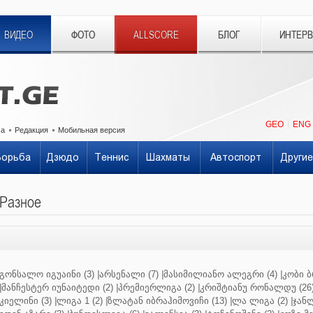
ВИДЕО
ФОТО
ALLSCORE
БЛОГ
ИНТЕР
GEO
ENG
ма
Редакция
Мобильная версия
Борьба
Дзюдо
Теннис
Шахматы
Автоспорт
Другие
Разное
გონსალო იგუაინი (3)
|
არსენალი (7)
|
მასიმილიანო ალეგრი (4)
|
კობი ბ
|
მანჩესტერ იუნაიტედი (2)
|
პრემიერლიგა (2)
|
კრიშტიანუ რონალდუ (26
კიელინი (3)
|
ლიგა 1 (2)
|
ზლატან იბრაჰიმოვიჩი (13)
|
ლა ლიგა (2)
|
ჯანლ