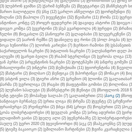
ედენ აზარი (3)
|
ბუნდესლიგა (6)
|
ვალენსია (3)
|
ტოჩინოშინი (2)
|
ჟოზე მ
(3)
|
ლებრონ ჯეიმსი (2)
|
ქარიმ ბენზემა (2)
|
შტუტგარტი (2)
|
მანჩესტერ სი
მარიო ბალოტელი (5)
|
პსჟ (12)
|
კარლო ანჩელოტი (2)
|
დორტმუნდი (5)
მილანი (10)
|
ნაპოლი (7)
|
იუვენტუსი (32)
|
ნეიმარი (11)
|
რომა (11)
|
ჟერვი
ანტონიო კონტე (2)
|
როჯერ ფედერერი (4)
|
დავიდე ასტორი (3)
|
დიეგო 
დიეგო კოშტა (2)
|
ევერტონი (3)
|
პეპ გვარდიოლა (4)
|
ფრედი (2)
|
ბრაზი
ჩელსი (8)
|
ნიუკასლი (2)
|
ჰანოვერი (2)
|
გლადბახი (3)
|
ლევერკუზენი (2)
ვიდალი (2)
|
აარონ რემზი (2)
|
დანიელე დე როსი (3)
|
პოლ პოგბა (4)
|
ლუ
ბოკა ხუნიორსი (7)
|
ლორის კარიუსი (7)
|
სერხიო რამოსი (9)
|
ესპანეთის 
საქართველოს ნაკრები (5)
|
იტალიის ნაკრები (7)
|
ალესანდრო დელ პიე
ალვეში (4)
|
გარეთ ბეილი (3)
|
რაჰიმ სტერლინგი (3)
|
ევროპა ლიგა (13)
ვან პერსი (2)
|
არგენტინის ნაკრები (2)
|
ტოტენჰემი (4)
|
ანდრე გომეში (2
მიხაილოვიჩი (2)
|
ინტერი (10)
|
ბეშიქთაში (11)
|
ფიორენტინა (4)
|
სევილია
(2)
|
შახტარი (2)
|
ბილბაო (2)
|
ბენფიკა (3)
|
სპორტინგი (2)
|
მონაკო (4)
|
სი
(8)
|
ასტონ ვილა (3)
|
ტიერი ანრი (2)
|
გრემიო (4)
|
ლიონი (2)
|
გალათასარა
|
პარმა (3)
|
ევროლიგა (3)
|
რაგბი (8)
|
ბაფეტიმბი გომისი (2)
|
ბოლონია (3
(2)
|
ლუჩანო სპალეტი (3)
|
მანჩესტერი (9)
|
ზენიტი (3)
|
მსოფლიოს 2018 წ
სენტ ეტიენი (2)
|
მოჰამედ სალაჰი (7)
|
კალათბურთი (21)
|
პაოკ (2)
|
მსოფ
სანტიაგო ბერნაბეუ (2)
|
ერთა ლიგა (6)
|
ბრეშა (2)
|
ტვენტე (2)
|
კრუზეირო
ფრაიბურგი (2)
|
რეინჯერსი (2)
|
სხვა (64)
|
კრივი (5)
|
ჩოგბურთი (22)
|
ჰოკე
|
კოპა ლიბერტადორესი (4)
|
დუგლას კოშტა (2)
|
არიც ადურისი (2)
|
ვირჯ
ვლადიმირ ვაისი (2)
|
დელე ალი (2)
|
ფენერბაჰჩე (2)
|
ლიბერტადორესის 
პაულუ (2)
|
ევრო 2020 (3)
|
ფეიენოორდი (6)
|
აეკ (2)
|
შაპეკოენსე (2)
|
ლუდ
(5)
|
ტიემუ ბაკაიოკო (2)
|
ემილიანო მარტინესი (2)
|
ხვიჩა კვარაცხელია (