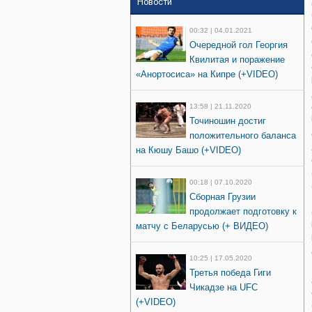
Новости
00:32 | 04.01.2021
Очередной гол Георгия
Квилитая и поражение
«Анортосиса» на Кипре (+VIDEO)
13:58 | 21.11.2020
Точиношин достиг
положительного баланса
на Кюшу Башо (+VIDEO)
00:18 | 07.10.2020
Сборная Грузии
продолжает подготовку к
матчу с Беларусью (+ ВИДЕО)
10:25 | 17.05.2020
Третья победа Гиги
Чикадзе на UFC
(+VIDEO)