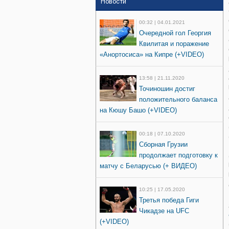
Новости
00:32 | 04.01.2021
Очередной гол Георгия
Квилитая и поражение
«Анортосиса» на Кипре (+VIDEO)
13:58 | 21.11.2020
Точиношин достиг
положительного баланса
на Кюшу Башо (+VIDEO)
00:18 | 07.10.2020
Сборная Грузии
продолжает подготовку к
матчу с Беларусью (+ ВИДЕО)
10:25 | 17.05.2020
Третья победа Гиги
Чикадзе на UFC
(+VIDEO)