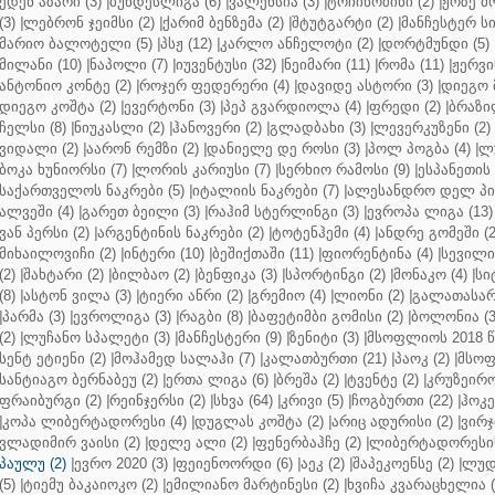
ედენ აზარი (3)
|
ბუნდესლიგა (6)
|
ვალენსია (3)
|
ტოჩინოშინი (2)
|
ჟოზე მ
(3)
|
ლებრონ ჯეიმსი (2)
|
ქარიმ ბენზემა (2)
|
შტუტგარტი (2)
|
მანჩესტერ სი
მარიო ბალოტელი (5)
|
პსჟ (12)
|
კარლო ანჩელოტი (2)
|
დორტმუნდი (5)
მილანი (10)
|
ნაპოლი (7)
|
იუვენტუსი (32)
|
ნეიმარი (11)
|
რომა (11)
|
ჟერვი
ანტონიო კონტე (2)
|
როჯერ ფედერერი (4)
|
დავიდე ასტორი (3)
|
დიეგო 
დიეგო კოშტა (2)
|
ევერტონი (3)
|
პეპ გვარდიოლა (4)
|
ფრედი (2)
|
ბრაზი
ჩელსი (8)
|
ნიუკასლი (2)
|
ჰანოვერი (2)
|
გლადბახი (3)
|
ლევერკუზენი (2)
ვიდალი (2)
|
აარონ რემზი (2)
|
დანიელე დე როსი (3)
|
პოლ პოგბა (4)
|
ლუ
ბოკა ხუნიორსი (7)
|
ლორის კარიუსი (7)
|
სერხიო რამოსი (9)
|
ესპანეთის 
საქართველოს ნაკრები (5)
|
იტალიის ნაკრები (7)
|
ალესანდრო დელ პიე
ალვეში (4)
|
გარეთ ბეილი (3)
|
რაჰიმ სტერლინგი (3)
|
ევროპა ლიგა (13)
ვან პერსი (2)
|
არგენტინის ნაკრები (2)
|
ტოტენჰემი (4)
|
ანდრე გომეში (2
მიხაილოვიჩი (2)
|
ინტერი (10)
|
ბეშიქთაში (11)
|
ფიორენტინა (4)
|
სევილია
(2)
|
შახტარი (2)
|
ბილბაო (2)
|
ბენფიკა (3)
|
სპორტინგი (2)
|
მონაკო (4)
|
სი
(8)
|
ასტონ ვილა (3)
|
ტიერი ანრი (2)
|
გრემიო (4)
|
ლიონი (2)
|
გალათასარა
|
პარმა (3)
|
ევროლიგა (3)
|
რაგბი (8)
|
ბაფეტიმბი გომისი (2)
|
ბოლონია (3
(2)
|
ლუჩანო სპალეტი (3)
|
მანჩესტერი (9)
|
ზენიტი (3)
|
მსოფლიოს 2018 წ
სენტ ეტიენი (2)
|
მოჰამედ სალაჰი (7)
|
კალათბურთი (21)
|
პაოკ (2)
|
მსოფ
სანტიაგო ბერნაბეუ (2)
|
ერთა ლიგა (6)
|
ბრეშა (2)
|
ტვენტე (2)
|
კრუზეირო
ფრაიბურგი (2)
|
რეინჯერსი (2)
|
სხვა (64)
|
კრივი (5)
|
ჩოგბურთი (22)
|
ჰოკე
|
კოპა ლიბერტადორესი (4)
|
დუგლას კოშტა (2)
|
არიც ადურისი (2)
|
ვირჯ
ვლადიმირ ვაისი (2)
|
დელე ალი (2)
|
ფენერბაჰჩე (2)
|
ლიბერტადორესის 
პაულუ (2)
|
ევრო 2020 (3)
|
ფეიენოორდი (6)
|
აეკ (2)
|
შაპეკოენსე (2)
|
ლუდ
(5)
|
ტიემუ ბაკაიოკო (2)
|
ემილიანო მარტინესი (2)
|
ხვიჩა კვარაცხელია (