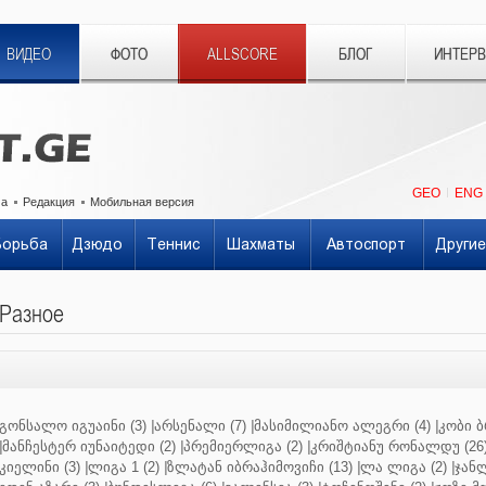
ВИДЕО
ФОТО
ALLSCORE
БЛОГ
ИНТЕР
GEO
ENG
ма
Редакция
Мобильная версия
Борьба
Дзюдо
Теннис
Шахматы
Автоспорт
Другие
Разное
გონსალო იგუაინი (3)
|
არსენალი (7)
|
მასიმილიანო ალეგრი (4)
|
კობი ბ
|
მანჩესტერ იუნაიტედი (2)
|
პრემიერლიგა (2)
|
კრიშტიანუ რონალდუ (26
კიელინი (3)
|
ლიგა 1 (2)
|
ზლატან იბრაჰიმოვიჩი (13)
|
ლა ლიგა (2)
|
ჯანლ