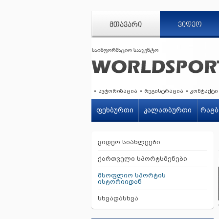
ᲛᲗᲐᲕᲐᲠᲘ
ᲕᲘᲓᲔᲝ
ავტორიზაცია
რეგისტრაცია
კონტაქტი
ფეხბურთი
კალათბურთი
რაგბ
ვიდეო სიახლეები
ქართველი სპორტსმენები
მსოფლიო სპორტის
ისტორიიდან
სხვადასხვა