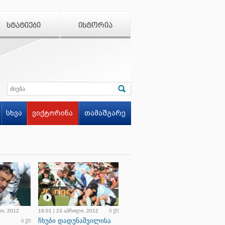
ᲡᲢᲐᲢᲘᲔᲑᲘ
ᲘᲡᲢᲝᲠᲘᲐ
სხვა
ვიქტორინა
თამაშგარე
რი, 2012
18:01 | 23 აპრილი, 2012
0
ჩხუბი დადუნაშვილისა
0