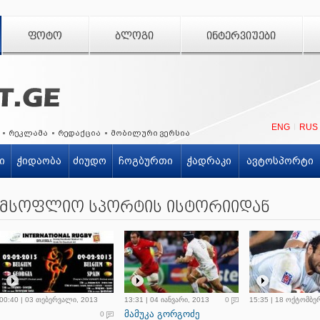
ᲤᲝᲢᲝ
ᲑᲚᲝᲒᲘ
ᲘᲜᲢᲔᲠᲕᲘᲣᲔᲑᲘ
ENG
RUS
რეკლამა
რედაქცია
მობილური ვერსია
ი
ჭიდაობა
ძიუდო
ჩოგბურთი
ჭადრაკი
ავტოსპორტი
მსოფლიო სპორტის ისტორიიდან
00:40 | 03 თებერვალი, 2013
13:31 | 04 იანვარი, 2013
0
15:35 | 18 ოქტომბე
მამუკა გორგოძე
0