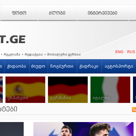
ᲤᲝᲢᲝ
ᲑᲚᲝᲒᲘ
ᲘᲜᲢᲔᲠᲕᲘᲣᲔᲑᲘ
ENG
RUS
რეკლამა
რედაქცია
მობილური ვერსია
ი
ჭიდაობა
ძიუდო
ჩოგბურთი
ჭადრაკი
ავტოსპორტი
ესპანეთი
გერმანია
იტალია
ატები