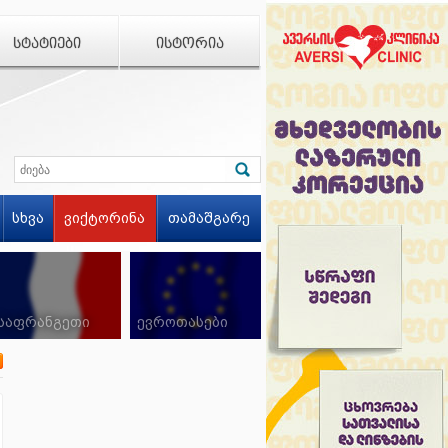
ᲡᲢᲐᲢᲘᲔᲑᲘ
ᲘᲡᲢᲝᲠᲘᲐ
სხვა
ვიქტორინა
თამაშგარე
საფრანგეთი
ევროთასები