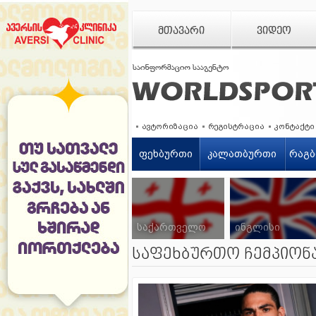
ᲛᲗᲐᲕᲐᲠᲘ
ᲕᲘᲓᲔᲝ
ავტორიზაცია
რეგისტრაცია
კონტაქტი
ფეხბურთი
კალათბურთი
რაგბ
საქართველო
ინგლისი
საფეხბურთო ჩემპიონ