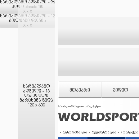
სარეკლამო ადგილი - 96
კოდი <head>-ში
X x X
სარეკლამო ადგილი - 12
მთლიანი ფონის
X x X
სარეკლამო
ᲛᲗᲐᲕᲐᲠᲘ
ᲕᲘᲓᲔᲝ
ადგილი - 13
დაკიდული
მარცხენა ზედა
120 x 600
ავტორიზაცია
რეგისტრაცია
კონტაქტი