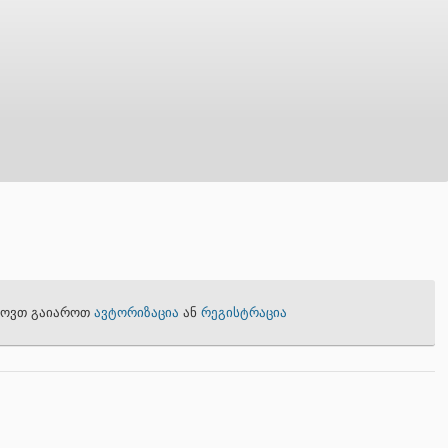
თხოვთ გაიაროთ
ავტორიზაცია
ან
რეგისტრაცია