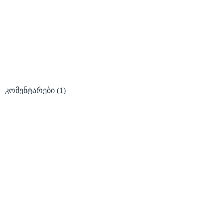
კომენტარები
(1)
კომენტარის გამოქვეყნებისთვის, გთხოვთ
გაიაროთ ავტორიზაცია
მომხმარებელი
პაროლი
02:40 | 06.07.2026
გუსანი
(772)
არ ვარ უმადური, მაგრამ ნაკლებად მგონია