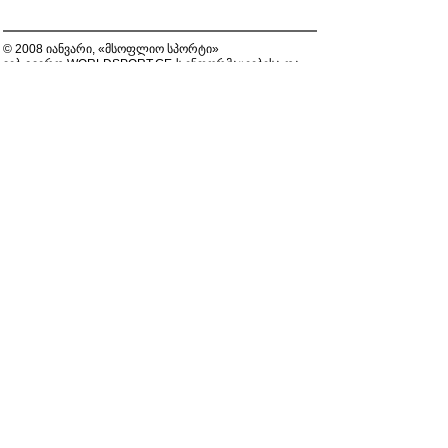
© 2008 იანვარი, «მსოფლიო სპორტი»
ვებ-გვერდ WORLDSPORT.GE-ს ინფორმაციებისა და
ფოტომასალის გამოყენება, რედაქციასთან
შეთანხმების გარეშე, აკრძალულია!